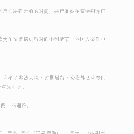
度利用判决确定前的时间，并行准备在留特别许可
能成为在留资格更新时的不利情节，外国人案件中
条，列举了非法入境・过期居留・资格外活动专门
一点须把握。
阶段）的通称。
而，同条4号チ（毒品案件）、4号之二（持别表