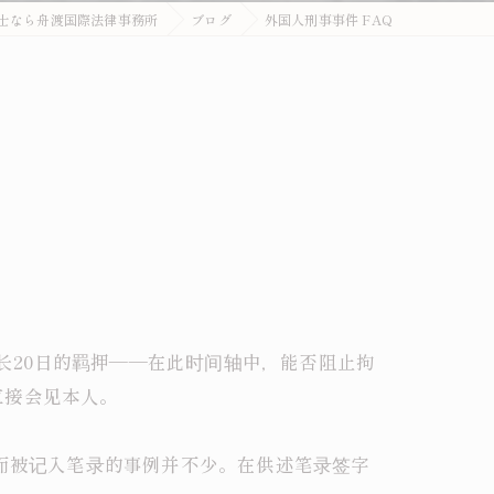
士なら舟渡国際法律事務所
ブログ
外国人刑事事件 FAQ
外国人刑事・在留Q&A
詐欺・特殊詐欺（受け子・闇バイト）
オーバーステイ（不法残留）
窃盗・万引き
薬物事件
傷害・暴行
わいせつ・盗撮
最长20日的羁押——在此时间轴中，能否阻止拘
不法就労・オーバーステイ
直接会见本人。
外国人事件の解決事例
离而被记入笔录的事例并不少。在供述笔录签字
退去強制・在留特別許可