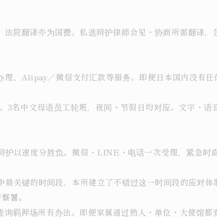
担，法院翻译亦为国费。私选辩护律师会见・协商所需翻译
办理、Alipay／微信支付汇款等服务。即便日本国内没有
24小时受理。3名中文母语员工轮班，夜间・节假日均对应。文
事辩护以速度分胜负。微信・LINE・电话一次受理，紧急时
辩护中最关键的时间段，本所建立了不错过这一时间段的应对体
警察署。
向查询羁押场所有办法。即便家属通过熟人・单位・大使馆