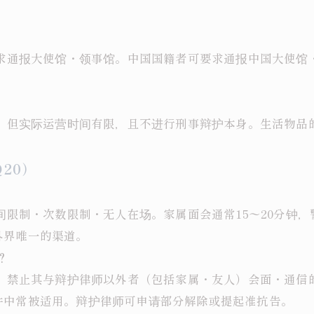
要求通报大使馆・领事馆。中国国籍者可要求通报中国大使
者。但实际运营时间有限，且不进行刑事辩护本身。生活物
20）
时间限制・次数限制・无人在场。家属面会通常15〜20分钟
外界唯一的渠道。
？
的，禁止其与辩护律师以外者（包括家属・友人）会面・通
件中常被适用。辩护律师可申请部分解除或提起准抗告。