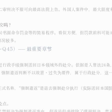
，二审判决不服可向最高法院上告。外国人案件中，最大限
该交吗？
仅以书面命令罚金等的简易程序。看似方便，但罚款前科可
情况较多。
Q45）── 最重要章节
通过行政手续强制送回日本领域外的处分。依据是入管法24
，强制遣返判断不以故意・过失为要件，属于行政处分，这
是正式名称，"强制遣返"是退去强制处分执行（实际送回本国
论点。
・监禁判决为强制遣返事由，但该号但书排除了缓刑判决。然