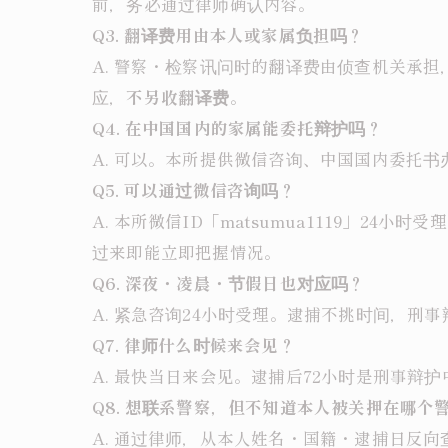
前，务必通过律师确认内容。
Q3. 翻译费用由本人或家属负担吗？
A. 警察・检察讯问时的翻译费由侦查机关承
应，
不另收翻译费
。
Q4. 在中国国内的家属能委托辩护吗？
A. 可以。本所提供微信咨询、中国国内委托书
Q5. 可以通过微信咨询吗？
A. 本所微信ID「matsumua1119」
过来即能立即把握情况。
Q6. 深夜・凌晨・节假日也对应吗？
A. 紧急咨询24小时受理。逮捕不挑时间，刑
Q7. 律师什么时候来会见？
A. 最快当日来会见。逮捕后72小时是刑事
Q8. 想联系警察，但不知道本人被关押在哪个
A. 通过律师，从本人姓名・国籍・逮捕日反