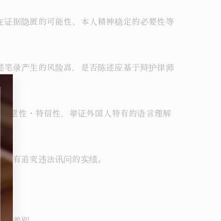
存在证据隐匿的可能性、本人精神稳定的必要性等
供述笔录产生的风险高，是否陈述应基于辩护律师
述的任意性・特信性，举证外国人特有的语言理解
本所有追究违法讯问的实绩。
细微差别。