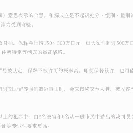
谅解）意思表示的合意。和解成立是不起诉处分・缓刑・量
交涉力受到考验。
放身柄。保释金行情150〜300万日元，重大案件超过500
、住所特定等彻底的举证战略。
住所"易被认定，保释不被许可的概率高。即便保释获许，也
但有过期居留等强制遣返事由时，会直接移交至入管，被收
刑以上的犯罪中，由3名法官和6名从一般市民中选出的裁判
举证等专业性要求更高。