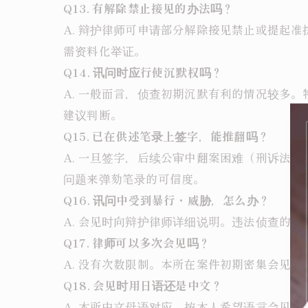
Q13. 有解除禁止接见的办法吗？
A. 辩护律师可申请部分解除接见禁止或提起
需资料化举证。
Q14. 讯问时应行使沉默权吗？
A. 一般而言，侦查初期沉默有利的情况较多
建议判断。
Q15. 已在供述笔录上签字，能推翻吗？
A. 一旦签字，后续公审中翻案困难（刑诉法
问题来弹劾笔录的可信度。
Q16. 讯问中受到暴行・威胁，怎么办？
A. 会见时向辩护律师详细说明。违法侦查的
Q17. 律师可以多次会见吗？
A. 没有次数限制。本所在案件初期密集会见
Q18. 会见时用日语还是中文？
A. 本所中文母语对应，按本人希望语言会见