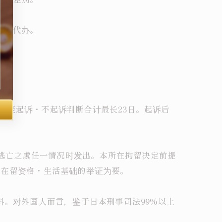
本方代办。
逮捕至起诉・不起诉判断合计最长23日。起诉后
・逃亡之虞任一情况时发出。本所在拘留决定前提
・在留资格・生活基础的举证为要。
科。对外国人而言，鉴于日本刑事司法99%以上