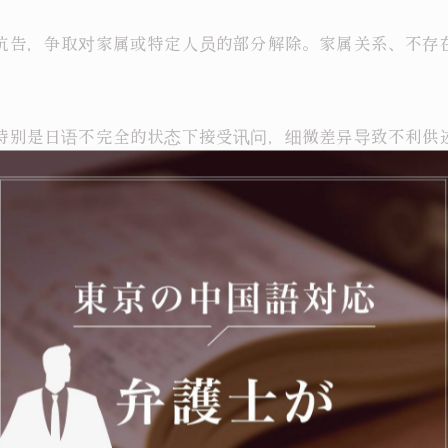
准抗告，争取对家属或特定人员的部分解除。家属关系、不
。特别是日语不完全的状态下接受讯问，细微差异导致不利
321条1项2号规定其证据能力易被认定）。但可通过争辩供
主张在公审中是重要的防御方法，是否定自白任意性的根据。
，之后视需要频繁会见。重大案件每两日会见一次也不罕见。
。中文・日语・英语均可。不经翻译的直接对话，能完全把握