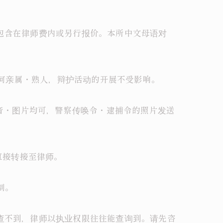
，包含在律师费内或另行报价。本所中文母语对
任何亲属・熟人，辩护活动的开展不受影响。
字・语音・图片均可，警察传唤令・逮捕令的照片发送
直接转接至律师。
制。
都查不到，律师以执业权限往往能查询到。请先咨