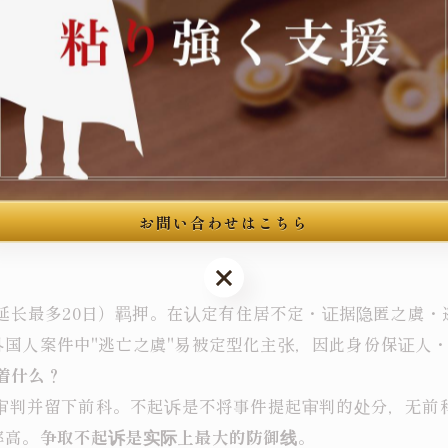
警察署有具体规定）。即便禁止接见下，合法范围内的送达由
之，本人给家属的留言亦以中文原意准确传达。
〜Q30）
内判断是否申请拘留，拘留决定后原则10日，延长最多10日，
お問い合わせはこちら
お問い合わせはこちら
日（延长最多20日）羁押。在认定有住居不定・证据隐匿之虞
国人案件中"逃亡之虞"易被定型化主张，因此身份保证人
味着什么？
事审判并留下前科。不起诉是不将事件提起审判的处分，无前
率高。
争取不起诉是实际上最大的防御线
。