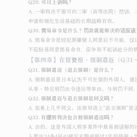
Q29. 可以上诉吗？
A. 一审判决不服可向二审（高等法院）控诉
申请和强化生活基础的长期战略有效。
Q30. 简易命令是什么？罚款就能解决的话应
A. 简易命令是经犯罪嫌疑人同意后不开庭，
不应轻易同意简易命令，应争取不起诉处分的
【第四章】在留资格・强制遣返（Q31〜
Q31. 强制遣返（退去强制）是什么？
A. 强制遣返是日本认为不可在留的外国人，
从事・特定刑罚法令违反等事由。与刑罚不同
Q32. 强制遣返与退去强制是同义吗？
A. 实务上几乎同义。法律用语上"退去强制"
Q33. 有缓刑判决也会被强制遣返吗？
A. 会的。这是外国人刑事案件中最易被误解的
入管法24条4号리规定无期或超过1年的徒刑