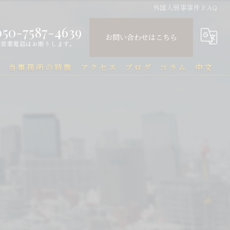
外国人刑事事件 FAQ
050-7587-4639
お問い合わせはこちら
営業電話はお断りします。
問
当事務所の特徴
アクセス
ブログ
コラム
中文
中国人
中文Q&A（常见问题）
民事
刑事
企業法務
行政
刑事事件と在留