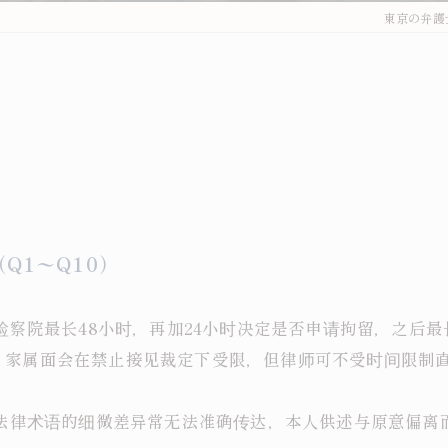
東京の弁護
Q1〜Q10）
？
检察院最长48小时，再加24小时决定是否申请拘留，之后
。家属面会在禁止接见裁定下受限，但律师可不受时间限制
业法律术语的细微差异常无法准确传达，本人供述与原意偏