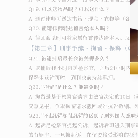
Q19. 可以送物品吗？可以送什么？
A. 通过律师可送达书籍・现金・衣物等（各
Q20. 能请律师转达留言给本人吗？
A. 律师会见时可将家属留言传达给本人。反
【第三章】刑事手续・拘留・保释（Q21
Q21. 被逮捕后最长会被关押多久？
A. 逮捕后48小时内送检察官，之后24小时
保释未获许可时，到判决前持续羁押。
Q22. "拘留"是什么？能避免吗？
A. 拘留是基于检察官请求由法官决定的10
交意见书，争取拘留请求驳回或准抗告撤销。外
Q23. "不起诉"与"起诉"的区别？对外国人意
A. 起诉是检察官提起公诉，起诉后即进入刑
的有罪率，一旦被起诉，在留资格受影响的概