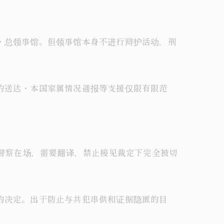
馆・总领事馆。但领事馆本身不进行辩护活动，刑
品的送达・本国家属情况通报等支援仅限有限范
，警察在场，需要翻译，禁止接见裁定下完全被切
信的决定。出于防止与共犯串供和证据隐匿的目