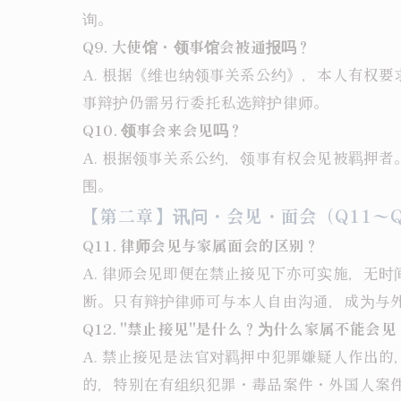
询。
Q9. 大使馆・领事馆会被通报吗？
A. 根据《维也纳领事关系公约》，本人有权
事辩护仍需另行委托私选辩护律师。
Q10. 领事会来会见吗？
A. 根据领事关系公约，领事有权会见被羁押
围。
【第二章】讯问・会见・面会（Q11〜Q
Q11. 律师会见与家属面会的区别？
A. 律师会见即便在禁止接见下亦可实施，无
断。只有辩护律师可与本人自由沟通，成为与
Q12. "禁止接见"是什么？为什么家属不能会见
A. 禁止接见是法官对羁押中犯罪嫌疑人作出
的，特别在有组织犯罪・毒品案件・外国人案