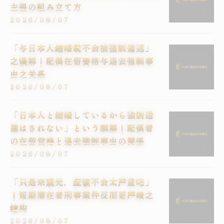
主張の組み立て方
2026/08/07
「与日本人结婚就不会被强制遣返」
之误解｜配偶在留资格与退去强制事
由之关系
2026/08/07
「日本人と結婚しているから強制送
還はされない」という誤解｜配偶者
の在留資格と退去強制事由の関係
2026/08/07
「只是来观光，应该不会太严重吧」
｜短期滞在者刑事案件反而更严峻之
结构
2026/08/07