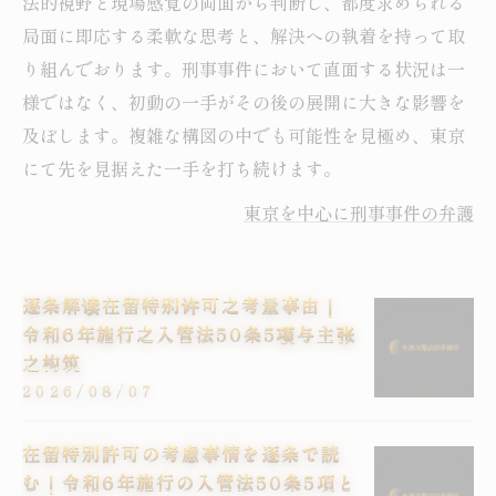
法的視野と現場感覚の両面から判断し、都度求められる
局面に即応する柔軟な思考と、解決への執着を持って取
り組んでおります。刑事事件において直面する状況は一
様ではなく、初動の一手がその後の展開に大きな影響を
及ぼします。複雑な構図の中でも可能性を見極め、東京
にて先を見据えた一手を打ち続けます。
東京を中心に刑事事件の弁護
逐条解读在留特别许可之考量事由｜
令和6年施行之入管法50条5项与主张
之构筑
2026/08/07
在留特別許可の考慮事情を逐条で読
む｜令和6年施行の入管法50条5項と