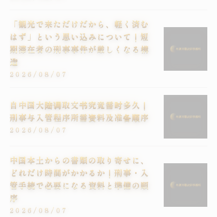
「観光で来ただけだから、軽く済む
はず」という思い込みについて｜短
期滞在者の刑事事件が厳しくなる構
造
2026/08/07
自中国大陆调取文书究竟需时多久｜
刑事与入管程序所需资料及准备顺序
2026/08/07
中国本土からの書類の取り寄せに、
どれだけ時間がかかるか｜刑事・入
管手続で必要になる資料と準備の順
序
2026/08/07