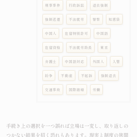
刑事事件
行政訴訟
退去強制
強制送還
不法就労
警察
知恵袋
中国人
在留特別許可
中国語
在留資格
不法就労助長
東京
弁護士
中国語対応
外国人
入管
紛争
不動産
不起訴
強制退去
交通事故
国際結婚
労働
手続き上の選択を一つ誤れば立場は一変し、取り返しの
つかない結果を招く恐れもあります。現実と制度の狭間