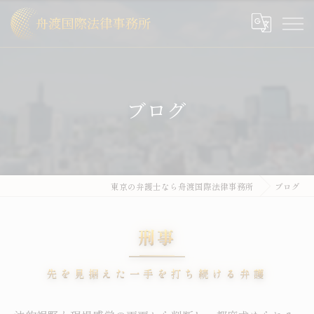
ブログ
東京の弁護士なら舟渡国際法律事務所
ブログ
刑事
先を見据えた一手を打ち続ける弁護