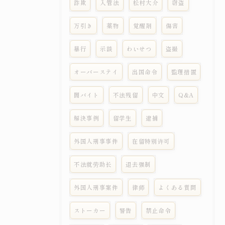
詐欺
入管法
松村大介
窃盗
万引き
薬物
覚醒剤
傷害
暴行
示談
わいせつ
盗撮
オーバーステイ
出国命令
監理措置
闇バイト
不法残留
中文
Q&A
解決事例
留学生
逮捕
外国人刑事事件
在留特别许可
不法就劳助长
退去强制
外国人刑事案件
律师
よくある質問
ストーカー
警告
禁止命令