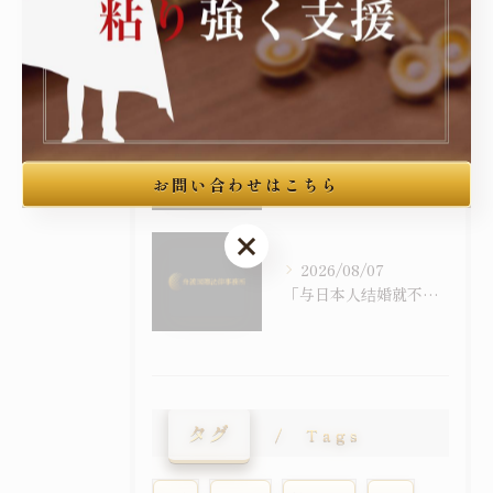
2026/08/07
逐条解读在留特别许可之考量事由｜令和6年施行之入管法50条5项与主张之构筑
2026/08/07
在留特別許可の考慮事情を逐条で読む｜令和6年施行の入管法50条5項と主張の組み立て方
お問い合わせはこちら
お問い合わせはこちら
2026/08/07
「与日本人结婚就不会被强制遣返」之误解｜配偶在留资格与退去强制事由之关系
タグ
Tags