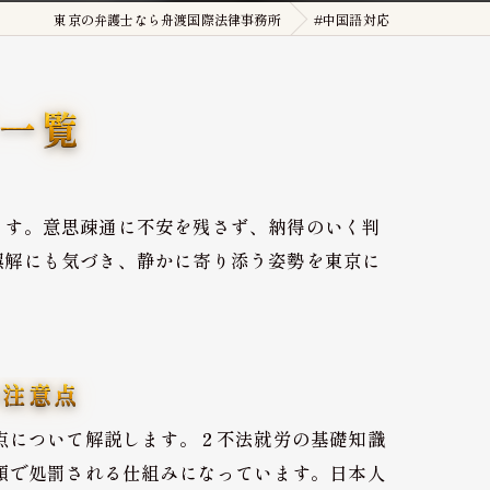
東京の弁護士なら舟渡国際法律事務所
#中国語対応
外国人刑事・在留Q&A
詐欺・特殊詐欺（受け子・闇バイト）
ジ一覧
オーバーステイ（不法残留）
窃盗・万引き
ます。意思疎通に不安を残さず、納得のいく判
薬物事件
誤解にも気づき、静かに寄り添う姿勢を東京に
傷害・暴行
わいせつ・盗撮
不法就労・オーバーステイ
の注意点
点について解説します。２不法就労の基礎知識
外国人事件の解決事例
類で処罰される仕組みになっています。日本人
退去強制・在留特別許可