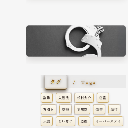
タグ
Tags
詐欺
入管法
松村大介
窃盗
万引き
薬物
覚醒剤
傷害
暴行
示談
わいせつ
盗撮
オーバーステイ