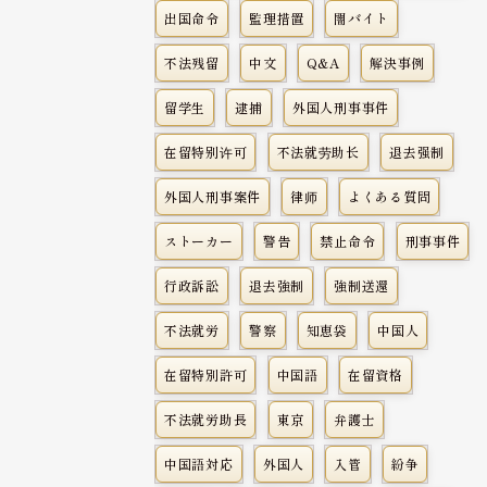
出国命令
監理措置
闇バイト
不法残留
中文
Q&A
解決事例
留学生
逮捕
外国人刑事事件
在留特别许可
不法就劳助长
退去强制
外国人刑事案件
律师
よくある質問
ストーカー
警告
禁止命令
刑事事件
行政訴訟
退去強制
強制送還
不法就労
警察
知恵袋
中国人
在留特別許可
中国語
在留資格
不法就労助長
東京
弁護士
中国語対応
外国人
入管
紛争