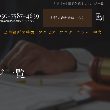
タグ『#中国語対応』のページ一覧
050-7587-4639
お問い合わせはこちら
営業電話はお断りします。
問
当事務所の特徴
アクセス
ブログ
コラム
中文
中国人
中文Q&A（常见问题）
民事
ジ一覧
刑事
企業法務
行政
刑事事件と在留