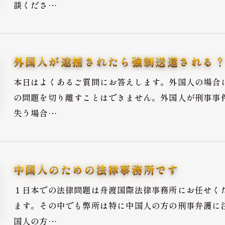
談くださ…
外国人が逮捕されたら強制送還される
本日はよくあるご質問にお答えします。外国人の場合
の問題を切り離すことはできません。外国人が刑事事
失う場合…
中国人のための法律事務所です
お問い合わせはこちら
１日本での法律問題は舟渡国際法律事務所にお任せく
ます。その中でも弊所は特に中国人の方の刑事弁護に
国人の方…