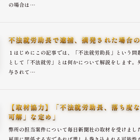
の場合は…
不法就労助長で逮捕、摘発された場合
１はじめにこの記事では、「不法就労助長」という問
として「不法就労」とは何かについて解説をします。
与されて…
【取材協力】「不法就労助長、落ち度な
可解」な定め」
弊所の担当案件について毎日新聞社の取材を受けまし
雇用に関係する方であれば誰しも巻き込まれる可能性