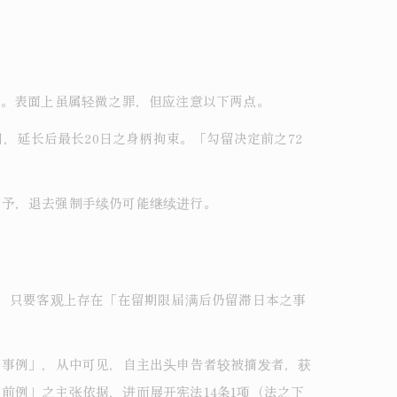
罚金。表面上虽属轻微之罪，但应注意以下两点。
，延长后最长20日之身柄拘束。「勾留决定前之72
猶予，退去强制手续仍可能继续进行。
诉，只要客观上存在「在留期限届满后仍留滞日本之事
可事例」，从中可见，自主出头申告者较被摘发者，获
前例」之主张依据，进而展开宪法14条1项（法之下