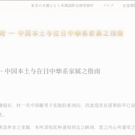
東京の弁護士なら舟渡国際法律事務所
ブログ
在留期
时 ― 中国本土与在日中华系家属之指南
― 中国本土与在日中华系家属之指南
通报后，对一名中国籍男子实施职务询问，因发现其在留期限早已
生。
焦急奔走之家属，本所深知此种通知到达之瞬间，您之内心所遭受