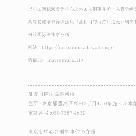
以中国籍依赖者为中心之外国人刑事弁护・入管手续
具有覚醒剤取締法违反（营利目的所持）之无罪判决
舟渡国际法律事务所
网站：https://matsumura-lawoffice.jp/
微信ID：matsumura1119
--------------------------------------------------------------------
舟渡国際法律事務所
住所 : 東京都豊島区高田3丁目4-10布施ビル本
電話番号 :050-7587-4639
東京を中心に刑事事件の弁護