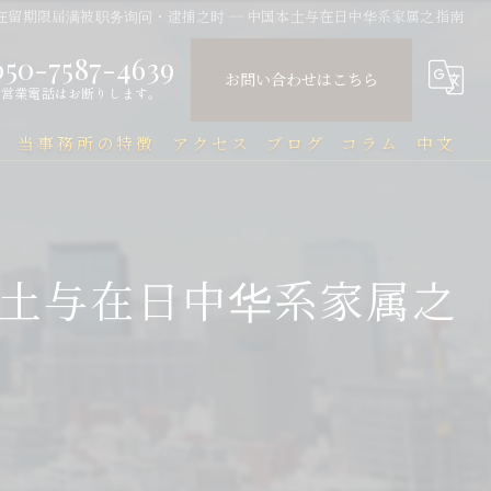
在留期限届满被职务询问・逮捕之时 ― 中国本土与在日中华系家属之指南
050-7587-4639
お問い合わせはこちら
営業電話はお断りします。
問
当事務所の特徴
アクセス
ブログ
コラム
中文
中国人
中文Q&A（常见问题）
民事
本土与在日中华系家属之
刑事
企業法務
行政
刑事事件と在留