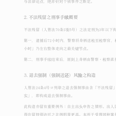
与法律论点，绝非针对个别事件之断定。
2. 不法残留之刑事手续概要
不法残留（入管法70条1项5号）之法定刑为3年以下
第一，逮捕后72小时内，警察将身柄送检至检察官，
小时」乃左右整体走向之最关键节点。
第二，刑事手续结束后，原则上身柄由警察・检察直
3. 退去强制（强制送还）风险之构造
入管法24条4号ロ列举之退去强制事由含「不法残
实」，即构成退去强制事由。
此构造亦留有重要例外：自主出头申告之情形。出入
得在留特别许可之比例明显更高。本所于受理同种案