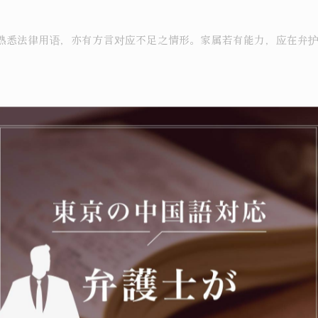
熟悉法律用语，亦有方言对应不足之情形。家属若有能力，应在弁
士（第一东京弁護士会・登录番号59077・2019年登录）担纲
名以观光目的来日之相谈者与日本人女性育有子女，但在留资格已丧
与当局交涉，成功办妥婚姻与认领，并于刑事公判中实施被告人讯
当局过去之许可事例，最终获得
一次性在留特别许可
（出处：弁護士.
中）
。本所近年代理之事案中，被告女性遭遇冤罪而被认定为不法就
之约束」「无故意・无过失之退去强制违反宪法31条・13条・14
前例所无之成果。