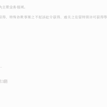
为主要业务领域。
获得、特殊诈欺事案之不起诉处分获得、难关之在留特别许可获得
--
館3階