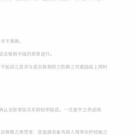
明并不准确。
退去强制手续仍照常进行。
在不起诉之追求与退去强制段之防御之双重战线上同时
人确认全部事实关系前轻率陈述。一旦签字之供述调
管法解释之类型者，宜选择具备外国人刑事弁护经验之