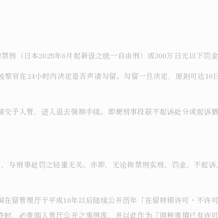
拘禁刑（日本2025年6月起新设之统一自由刑）或300万日元以下
检察官在24小时内决定是否声请勾留。勾留一旦决定，原则可达10日
接交予入管，进入退去强制手续。即便刑事段获不起诉处分或起诉
留」，与刑事处罚之轻重无关。亦即，无论拘禁刑实刑、罚金、不起
国在留管理厅于平成16年以后陆续公开历年「在留特别许可・不许
件时，必查阅入管厅公开之事例库，并以此作为「同种事情已有许可