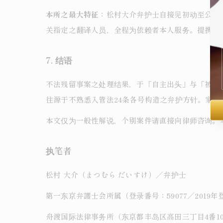
本所之最大特征
：松村大介弁护士自接见初动至公判
关指定之翻译人员，全程为依赖者本人服务。提携之
7. 结语
不法残留事案之处理结果，于「自主出头」与「被摘
往源于不熟悉入管法24条各号构造之弁护方针。家
本文仅为一般性解说，个别案件请直接向律师咨询。
执笔者
松村 大介（まつむら だいすけ）／弁护士
第一东京弁護士会所属（登录番号：59077／2019年
舟渡国际法律事务所（东京都丰岛区高田三丁目4番10