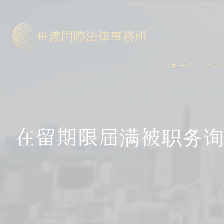
ホーム
コン
在留期限届满被职务询