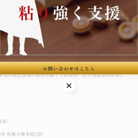
结审，
全程亲自担当
，不交由事务员或年轻弁护士代行。本所亦常
行政书士事务所亦可在刑事手续结束后，处理在留资格更新・变更
发」之间已有显著差距，于「不起诉」与「起诉」之间又再次拉开
属遭遇此种事件时，请尽早咨询具备入管法解释经验之弁护士。
お問い合わせはこちら
本文所述过往解决案例系基于个别情事，并不保证相同结果。
お問い合わせはこちら
登录）
号 布施大楼本馆3层）