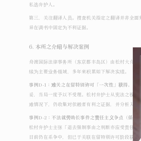
私选弁护人。
第三，关注翻译人员。捜査机关指定之翻译并非全面
异在调书中固定为不利证据。
6. 本所之介绍与解决案例
舟渡国际法律事务所（东京都丰岛区）由松村大介弁护
续为主要业务领域，多年来积累如下解决实绩。
事例D-1：难关之在留特别许可「一次性」获得
。一
妥，当局一度予以不受理。松村弁护士从宪法之视角
难情况下，仍收集对依赖者有利之证据，并分析入管
事例D-2：不法就劳助长事件之责任主义争点（係争
松村弁护士主张「退去强制事由之判断亦应受责任主义
目前仍在系争中，但已于关联在留特别许可阶段获得