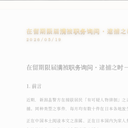
在留期限届满被职务询问・逮捕之
2026/05/19
在留期限届满被职务询问・逮捕之时 
1. 前言
近期，新潟县警方在接获居民「有可疑人物徘徊」之
捕。同种类型之事件，每月均有数十件在日本各地发
正在中国本土阅读本文之亲属、正在日本国内为家人