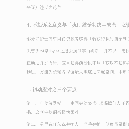
平等）违反之论争。
4. 不起诉之意义与「执行猶予判决＝安全」之
部分弁护士向中国籍依赖者解释「若获得执行猶予判
入管法24条4号ロ之退去强制事由判断，并不以「
正确之弁护方针，应自起诉前阶段即以「获取不起诉
推进，方能为依赖者保留最大限度之回旋空间。本所
5. 初动应对之三个要点
第一，行使沉默权。日本国宪法38条1项保障何人
书，公判中欲翻案极为困难。
第二，尽早选任私选弁护人。当番弁护士制度虽属即