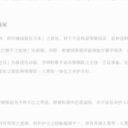
误解
决，即可继续留在日本」之意旨。对于不法残留事案而言，此种说
无执行猶予之实刑」为前提。亦即，即便刑事程序获得执行猶予判决，
处分」为最优先目标，并同时着手退去强制段之主张・立证准备。
采取之即此种刑事段・入管段一体化之弁护方针。
不得被强迫为不利于己之供述。即便取调中态度温和，亦不应在弁护
时可利用之资源，但弁护士之经验领域不一。涉及外国人事件・入