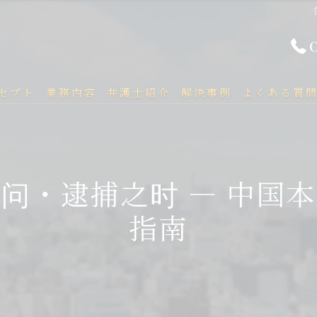
セプト
業務内容
弁護士紹介
解決事例
よくある質
问・逮捕之时 ― 中国
指南