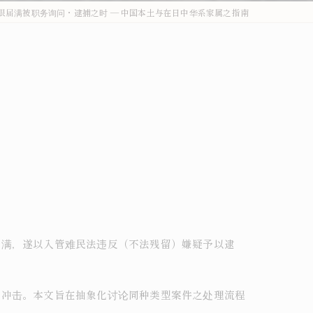
限届满被职务询问・逮捕之时 ― 中国本土与在日中华系家属之指南
外国人刑事・在留Q&A
詐欺・特殊詐欺（受け子・闇バイト）
オーバーステイ（不法残留）
窃盗・万引き
薬物事件
傷害・暴行
わいせつ・盗撮
届满，遂以入管难民法违反（不法残留）嫌疑予以逮
不法就労・オーバーステイ
外国人事件の解決事例
之冲击。本文旨在抽象化讨论同种类型案件之处理流程
退去強制・在留特別許可