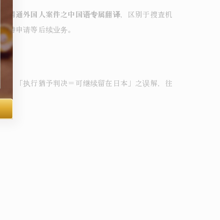
駐有
精通外国人案件之中国语专属翻译
，区别于捜査机
・在特申请等后续业务。
差距。「执行猶予判决＝可继续留在日本」之误解，往