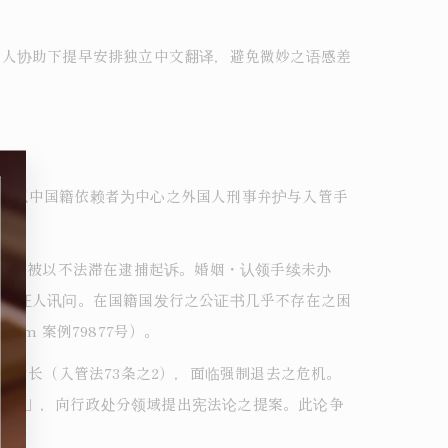
护人协助下提早安排独立中文翻译，避免微妙之语感差
。本所以中国籍依赖者为中心之外国人刑事弁护与入管手
失而被以不法滞在逮捕起诉。婚姻・认领手续未办
问与证人讯问。在国籍国发行之公证书几乎不存在之困
com 案例79877号）。
劳助长（入管法73条之2），面临强制退去之危机。
条1项」，向行政处分领域提出宪法论之提案。此论争