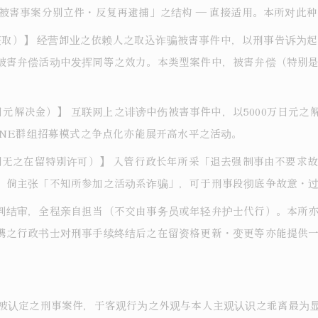
被害事案分别立件・反复再逮捕」之结构 ― 直接适用。本所对此
金获取）】 经营卸业之依赖人之取込诈骗被害事件中，以刑事告诉为起
被害弁偿活动中发挥同等之效力。本类型案件中，被害弁偿（特别
万日元解决金）】 互联网上之诽谤中伤被害事件中，以5000万日元
INE群组招募模式之争点化亦能展开高水平之活动。
例无之在留特别许可）】 入管行政长年所采「退去强制事由不要求
，倘主张「不知所参加之活动系诈骗」，可于刑事段彻底争故意・
判结审，全程亲自担当（不交由事务员或年轻弁护士代行）。本所
携之行政书士对刑事手续终结后之在留资格更新・变更等亦能提供
役被认定之刑事案件，于客观行为之外观与本人主观认识之乖离最为