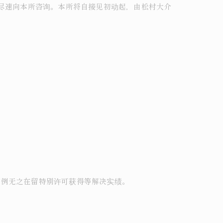
请尽速向本所咨询。本所将自接见初动起，由松村大介
前例无之在留特别许可获得等解决实绩。