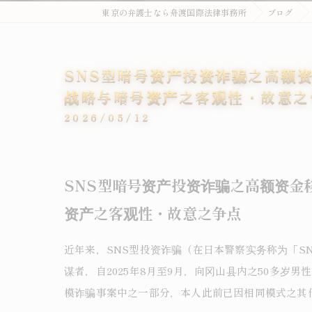
東京の弁護士なら舟渡国際法律事務所
ブログ
SNS型暗号资产投资诈骗之高额
战略与暗号资产之客观性・故意之
2026/05/12
SNS型暗号资产投资诈骗之高额资金
资产之客观性・故意之争点
近年来，SNS型投资诈骗（在日本警察实务称为「S
谋者，自2025年8月至9月，向冈山县内之50多岁
模诈骗事案中之一部分，本人此前已因相同模式之其