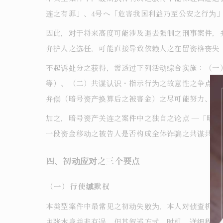
连之有罪」、4号ヘ「危害我国利益乃至公安之行为
因此，对于将来高度可能涉及退去强制之刑事案件，
弁护人之选任，可能直接导致依赖人之在留资格丧失
不起诉处分之获得，需透过下列活动综合实施：（一
等）、（二）共谋认识・指示行为之故意性之争点化
弁偿（暗号资产换算后之被害金）之尽可能努力、（
加之，暗号资产关连之案件中之独自之论点 ―「暗
一段资金移动之被告人是否构成全体诈骗之共谋共同正
四、初动应对之三个要点
（一）行使缄默权
本类型案件中最常见之初动失败为，本人对侦查机关
主张本身并非有误，但其叙述方式、时机、详细程度等