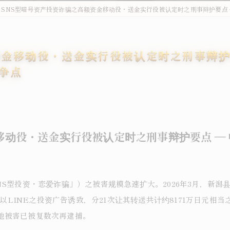
SNS型暗号资产投资诈骗之高额资金移动役・送金实行役被认定时之刑事辩护要点
资金移动役・送金实行役被认定时之刑事辩护
争点
移动役・送金实行役被认定时之刑事辩护要点 ―
NS型投资・恋爱诈骗」）之被害规模急速扩大。2026年3月，新潟
男性以LINE之投资广告诱致，分21次让其转送共计约8171万日元
他被害已被复数次再逮捕。