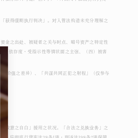
非「获得缓期执行判决」。对入管法构造未充分理解之
（资金之出处、被疑者之关与时点、暗号资产之特定性
（三）依存度・受指示性等情状面之主张、（四）被害
换算价值之差异）、「共谋共同正犯之射程」（仅参与
未必故意之自白」援用之状况。「合法之兑换业务」之
应彻底行使宪法38条1项・刑诉法198条2项保障