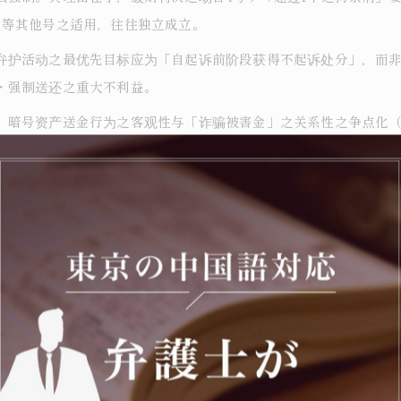
」等其他号之适用，往往独立成立。
弁护活动之最优先目标应为「自起诉前阶段获得不起诉处分」，而
・强制送还之重大不利益。
）暗号资产送金行为之客观性与「诈骗被害金」之关系性之争点化
（特别是LINE群组之招募方式、本人对受招募时之状况认识）、
五）检察官面谈之意见书提出。
号资产之特定性问题」（送金时点之暗号资产价值与刑事请求时点之
犯）等 ― 之专业弁护，将左右案件之结局。
说明「不知是诈骗，以为是合法之兑换业务」时，反而被以此为「
若不经弁护人调整，则容易被侦查机关歪曲利用。在弁护人到达之前，