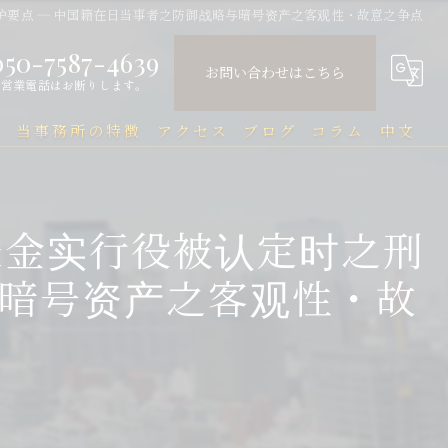
护要点 ― 中国籍在日当事者之防御战略与暗号资产之客观性・故意之争点
050-7587-4639
お問い合わせはこちら
営業電話はお断りします。
問
当事務所の特徴
アクセス
ブログ
コラム
中文
中国人
中文Q&A（常见问题）
送金实行役被认定时之刑
民事
与暗号资产之客观性・故
刑事
企業法務
行政
刑事事件と在留