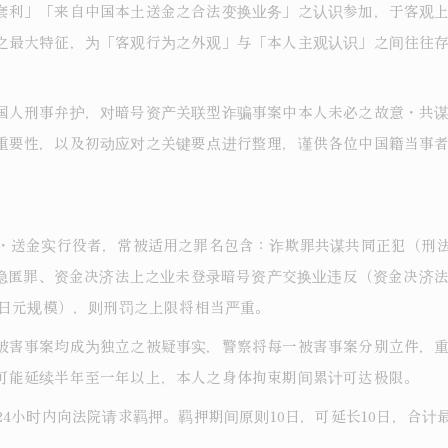
套利」「来自中国本土送金之合法变换业务」之认识参加，于客观
之最大特征，为「客观行为之外观」与「本人主观认识」之间往往
国人刑事弁护，对暗号资产关联型诈骗事案中本人未必之故意・共
重要性，以及初动应对之关键要点进行整理，谨供各位中国籍当事
・送金实行役者，常被适用之罪名包含：诈欺罪共谋共同正犯（刑法2
等隐匿罪、资金决济法上之业未登录暗号资产交换业违反（资金决济法
万日元规模），则刑罚之上限将相当严重。
被害事案均成为独立之被疑事实，警察将每一被害事案分别立件，
可能延续半年至一年以上，本人之身体拘束期间累计可达极限。
4小时内向法院请求羁押。羁押期间原则10日，可延长10日，合计最