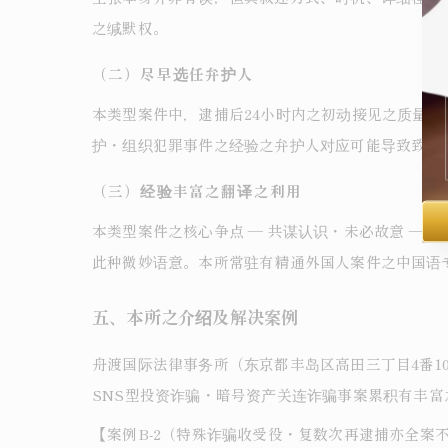
之缄默权。
（二）尽早选任弁护人
本类型案件中，逮捕后24小时内之初动接见之质量决
护・组织犯罪事件之经验之弁护人对应可能导致致命
（三）经验丰富之翻译之利用
本类型案件之核心争点 ― 共谋认识・未必故意 ―
此种微妙语意。本所常驻有精通外国人案件之中国语
五、本所之介绍及解决案例
舟渡国际法律事务所（东京都丰岛区高田三丁目4番10
SNS型投资诈骗・暗号资产关连诈骗事案累积有丰富
【案例B-2（特殊诈骗收受役・复数次再逮捕亦全案