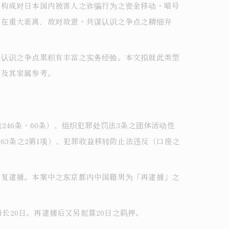
上构成对日本国内被害人之诈骗行为之资金移动・暗号
存在重大乖离，故对故意・共谋认识之争点之精细弁
谋认识之争点累积有丰富之实务经验。本文拟就此类型
者及其家属参考。
46条・60条）、组织犯罪处罚法3条之团体活动性
63条之2第1项）、犯罪收益移转防止法违反（口座之
重复逮捕。本案中之东京都内中国籍男为「再逮捕」之
长20日。再逮捕后又另起算20日之羁押。