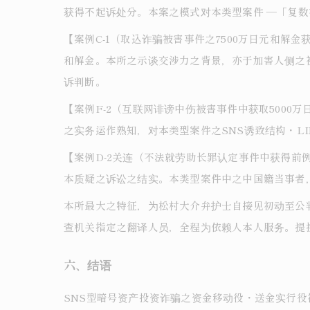
获得不起诉处分。本案之模式对本类型案件 ―「复数
【案例C-1（取込诈骗被害事件之7500万日元和解
和解金。本所之示谈交涉力之背景，亦于加害人侧之
诉判断。
【案例F-2（互联网诽谤中伤被害事件中获取5000
之实务运作熟知，对本类型案件之SNS诱致结构・L
【案例D-2关连（不法就劳助长罪认定事件中获得前
本质疑之诉讼之结实。本类型案件中之中国籍当事者
本所最大之特征，为松村大介弁护士自接见初动至公
查机关指定之翻译人员，全程为依赖人本人服务。提
六、结语
SNS型暗号资产投资诈骗之资金移动役・送金实行