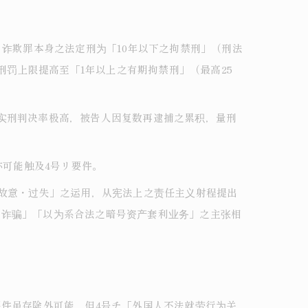
。诈欺罪本身之法定刑为「10年以下之拘禁刑」（刑法
刑罚上限提高至「1年以上之有期拘禁刑」（最高25
实刑判决率极高，被告人因复数再逮捕之累积，量刑
亦可能触及4号リ要件。
要故意・过失」之运用，从宪法上之责任主义射程提出
系诈骗」「以为系合法之暗号资产套利业务」之主张相
要件虽存除外可能，但4号チ「外国人不法就劳行为关