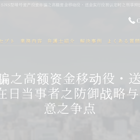
SNS型暗号资产投资诈骗之高额资金移动役・送金实行役被认定时之刑事辩
セプト
業務内容
弁護士紹介
解決事例
よくある質
诈骗之高额资金移动役・
籍在日当事者之防御战略
意之争点