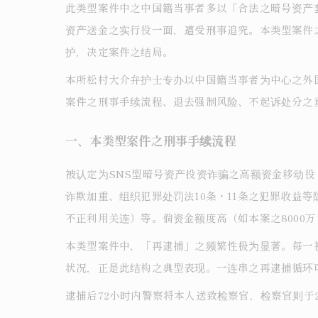
此类型案件中之中国籍当事者多以「合法之暗号资产
资产送金之实行役一面，遭受刑事追究。本类型案件
护，决定案件之结局。
本所松村大介弁护士专办以中国籍当事者为中心之外
案件之刑事手续流程、退去强制风险、不起诉处分之
一、本类型案件之刑事手续流程
被认定为SNS型暗号资产投资诈骗之高额资金移动役
诈欺加重、组织犯罪处罚法10条・11条之犯罪收益
不正利用关连）等。倘资金额度高（如本案之8000
本类型案件中，「再逮捕」之频繁性极为显著。每一
状况，正是此结构之典型表现。一连串之再逮捕循环
逮捕后72小时内警察将本人送致检察官，检察官则于2