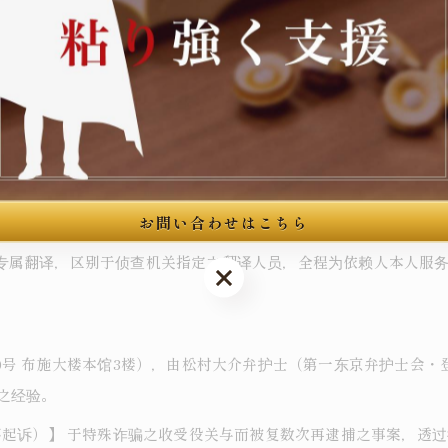
定案件结局。本案中所涉之争点 ― 暗号资产之客观性、共谋认识、
之失败。
お問い合わせはこちら
 之有无，最终透过本人之供述（特别是被招募时之状况说明）之微
专属翻译，区别于侦查机关指定之翻译人员，全程为依赖人本人服
お問い合わせはこちら
号 布施大楼本馆3楼），由松村大介弁护士（第一东京弁护士会・登录
之经验。
不起诉）】 于特殊诈骗之收受役关与而被复数次再逮捕之事案，透