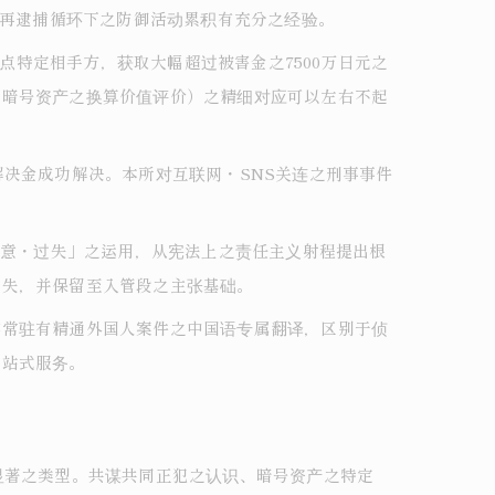
种再逮捕循环下之防御活动累积有充分之经验。
点特定相手方，获取大幅超过被害金之7500万日元之
是暗号资产之换算价值评价）之精细对应可以左右不起
之解决金成功解决。本所对互联网・SNS关连之刑事事件
故意・过失」之运用，从宪法上之责任主义射程提出根
过失，并保留至入管段之主张基础。
亦常驻有精通外国人案件之中国语专属翻译，区别于侦
一站式服务。
显著之类型。共谋共同正犯之认识、暗号资产之特定