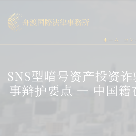
ホーム
コン
SNS型暗号资产投资
事辩护要点 ― 中国