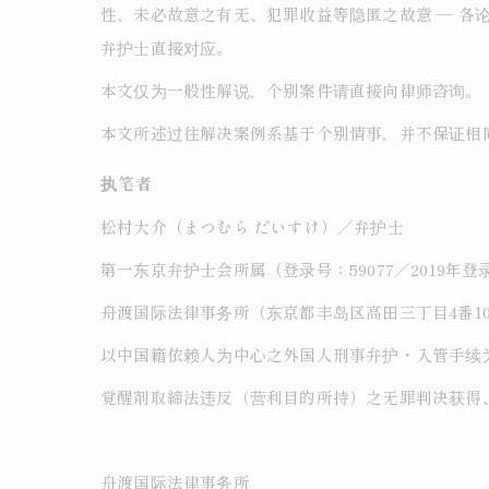
性、未必故意之有无、犯罪收益等隐匿之故意 ― 
弁护士直接对应。
本文仅为一般性解说，个别案件请直接向律师咨询。
本文所述过往解决案例系基于个别情事，并不保证相
执笔者
松村大介（まつむら だいすけ）／弁护士
第一东京弁护士会所属（登录号：59077／2019年登
舟渡国际法律事务所（东京都丰岛区高田三丁目4番10
以中国籍依赖人为中心之外国人刑事弁护・入管手续
覚醒剤取締法违反（营利目的所持）之无罪判决获得
舟渡国际法律事务所