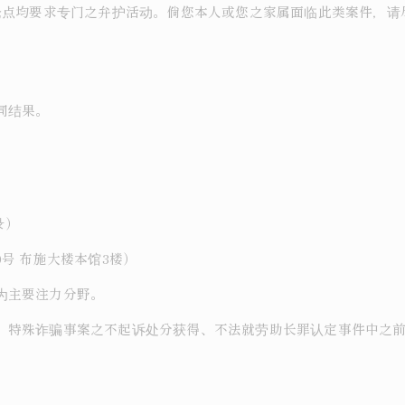
各论点均要求专门之弁护活动。倘您本人或您之家属面临此类案件，
同结果。
录）
号 布施大楼本馆3楼）
为主要注力分野。
、特殊诈骗事案之不起诉处分获得、不法就劳助长罪认定事件中之