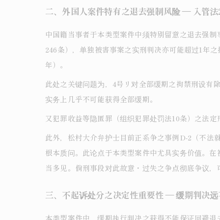
二、外国人案件特有之退去强制风险 ― 入管法
中国籍当事者于本类型案件中须特别留意之退去强制事
246条），单独被害事案之实刑判决亦可能超过1年
年）。
此处之关键问题为，4号リ对全部缓期之拘禁刑设有
实务上几乎不可能获得全部缓期。
又犯罪收益等隐匿罪（组织犯罪处罚法10条）之法定
此外，松村大介弁护士目前正系争之事例D-2（不
根本质问。此论点于本类型案件中尤具实务价值。在
当多见。倘刑事段对此故意・过失之争点彻底争议，
三、不起诉处分之决定性重要性 ― 缓期判决
本类型案件中，缓期执行判决之获得不能保证回避退