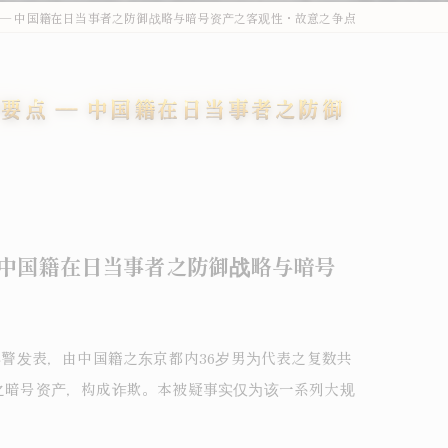
 ― 中国籍在日当事者之防御战略与暗号资产之客观性・故意之争点
外国人刑事・在留Q&A
詐欺・特殊詐欺（受け子・闇バイト）
要点 ― 中国籍在日当事者之防御
オーバーステイ（不法残留）
窃盗・万引き
薬物事件
傷害・暴行
 中国籍在日当事者之防御战略与暗号
わいせつ・盗撮
不法就労・オーバーステイ
县警发表，由中国籍之东京都内36岁男为代表之复数共
相当之暗号资产，构成诈欺。本被疑事实仅为该一系列大规
外国人事件の解決事例
退去強制・在留特別許可