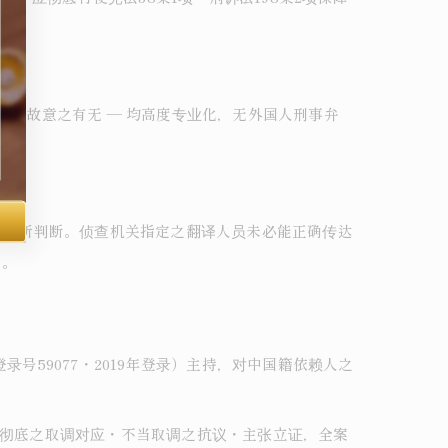
未必故意之有无 ― 均高度专业化，无外国人刑事弁
妙语意所判断。侦查机关指定之翻译人员未必能正确传达
务。
号59077・2019年登录）主持，对中国籍依赖人之
过彻底之取调对应・不当取调之抗议・主张立证，全案