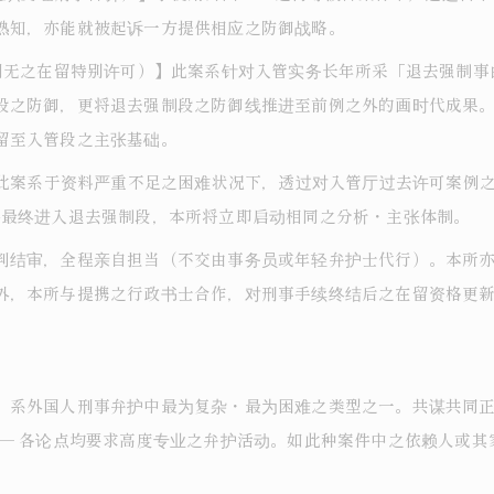
熟知，亦能就被起诉一方提供相应之防御战略。
前例无之在留特别许可）】此案系针对入管实务长年所采「退去强制
段之防御，更将退去强制段之防御线推进至前例之外的画时代成果
留至入管段之主张基础。
】此案系于资料严重不足之困难状况下，透过对入管厅过去许可案例之
件最终进入退去强制段，本所将立即启动相同之分析・主张体制。
判结审，全程亲自担当（不交由事务员或年轻弁护士代行）。本所
外，本所与提携之行政书士合作，对刑事手续终结后之在留资格更
，系外国人刑事弁护中最为复杂・最为困难之类型之一。共谋共同
 ― 各论点均要求高度专业之弁护活动。如此种案件中之依赖人或