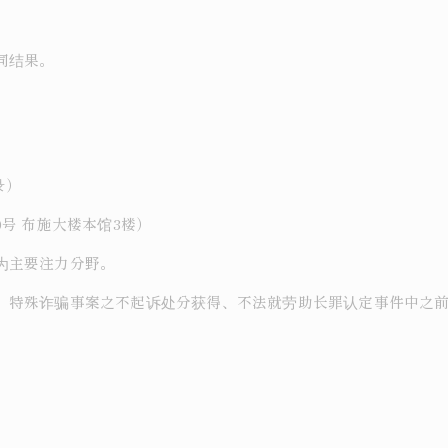
同结果。
录）
号 布施大楼本馆3楼）
为主要注力分野。
、特殊诈骗事案之不起诉处分获得、不法就劳助长罪认定事件中之