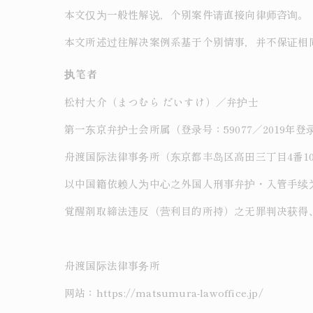
本文仅为一般性解说，个别案件请直接向律师咨询。
本文所述过往解决案例系基于个别情事，并不保证相
执笔者
松村大介（まつむら だいすけ）／弁护士
第一东京弁护士会所属（登录号：59077／2019年登
舟渡国际法律事务所（东京都丰岛区高田三丁目4番10
以中国籍依赖人为中心之外国人刑事弁护・入管手续
覚醒剤取締法违反（营利目的所持）之无罪判决获得
舟渡国际法律事务所
网站：https://matsumura-lawoffice.jp/