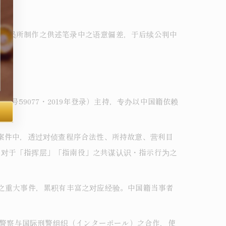
译人员所制作之供述笔录中之语意偏差，于后续公判中
服务。
号59077・2019年登录）主持，专办以中国籍依赖
诉案件中，透过对侦查程序合法性、所持故意、营利目
，对于「指挥层」「指南役」之共谋认识・指示行为之
导之重大事件，累积有丰富之对应经验。中国籍当事者
本警察与国际刑警组织（インターポール）之合作，使