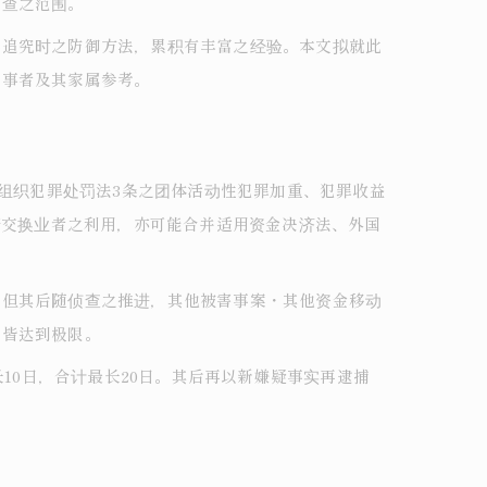
侦查之范围。
事追究时之防御方法，累积有丰富之经验。本文拟就此
当事者及其家属参考。
、组织犯罪处罚法3条之团体活动性犯罪加重、犯罪收益
产交换业者之利用，亦可能合并适用资金决济法、外国
，但其后随侦查之推进，其他被害事案・其他资金移动
担皆达到极限。
10日，合计最长20日。其后再以新嫌疑事实再逮捕