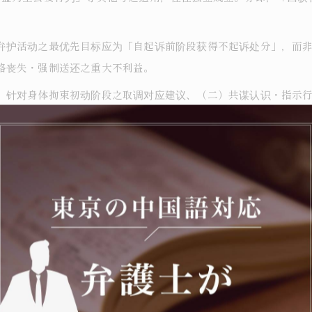
弁护活动之最优先目标应为「自起诉前阶段获得不起诉处分」，而
格丧失・强制送还之重大不利益。
）针对身体拘束初动阶段之取调对应建议、（二）共谋认识・指示
部之上下关系中所处之相对位置）、（四）被害弁偿・恕宥状之取
早回家而对侦查机关全面坦白」之心理。然而，本类型案件中，由
之前，应彻底行使宪法38条1项・刑诉法198条2项保障之缄默权。
与家属间逐次共有状况之主要窗口角色。逮捕后24小时内之初动接