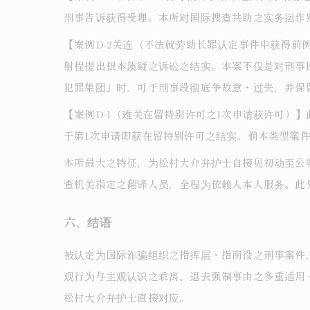
刑事告诉获得受理。本所对国际搜查共助之实务运作
【案例D-2关连（不法就劳助长罪认定事件中获得
射程提出根本质疑之诉讼之结实。本案不仅是对刑事
犯罪集团」时，可于刑事段彻底争故意・过失，并保
【案例D-1（难关在留特别许可之1次申请获许可）
于第1次申请即获在留特别许可之结实。倘本类型案
本所最大之特征，为松村大介弁护士自接见初动至公
查机关指定之翻译人员，全程为依赖人本人服务。此
六、结语
被认定为国际诈骗组织之指挥层・指南役之刑事案件
观行为与主观认识之乖离、退去强制事由之多重适用
松村大介弁护士直接对应。