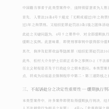
中国籍当事者于此类型案件中，须特别留意者为入管
首先，入管法24条4号リ规定「无期或超过1年之拘
过1年之拘禁刑。又组织犯罪处罚法3条1项之团体活
此处之关键问题为，4号リ之要件中，对全部缓期执
缓期之实例。此意味着，即使刑事审判中获得部分缓
其次，倘涉及犯罪收益等隐匿罪（组织犯罪处罚法10
此外，松村大介弁护士目前正系争之事例D-2（不法
任主义射程是否及于行政处分之根本质问。本类型案
点，将成为后续退去强制程序中第二・第三道防线之
三、不起诉处分之决定性重要性 ― 缓期执行
本类型案件中，许多案件即使取得缓期执行判决，结
人不法就劳行为相关之有罪」、4号ヘ「危害我国之