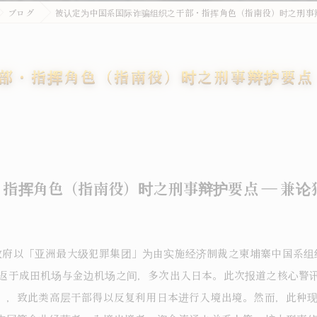
ブログ
被认定为中国系国际诈骗组织之干部・指挥角色（指南役）时之刑事辩
部・指挥角色（指南役）时之刑事辩护要点 
指挥角色（指南役）时之刑事辩护要点 ― 兼
政府以「亚洲最大级犯罪集团」为由实施经济制裁之柬埔寨中国系组织「
飞机往返于成田机场与金边机场之间，多次出入日本。此次报道之核心
」，致此类高层干部得以反复利用日本进行入境出境。然而，此种