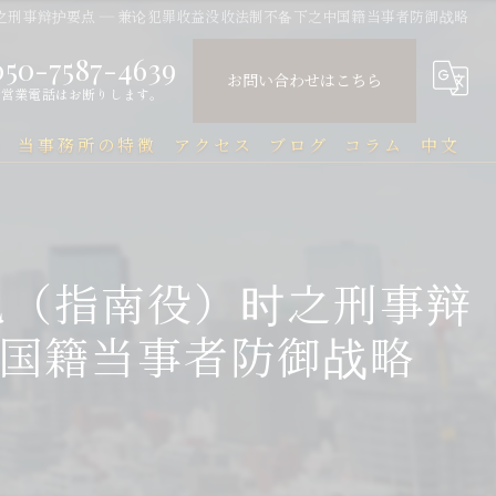
刑事辩护要点 ― 兼论犯罪收益没收法制不备下之中国籍当事者防御战略
050-7587-4639
お問い合わせはこちら
営業電話はお断りします。
問
当事務所の特徴
アクセス
ブログ
コラム
中文
中国人
中文Q&A（常见问题）
民事
色（指南役）时之刑事辩
刑事
中国籍当事者防御战略
企業法務
行政
刑事事件と在留