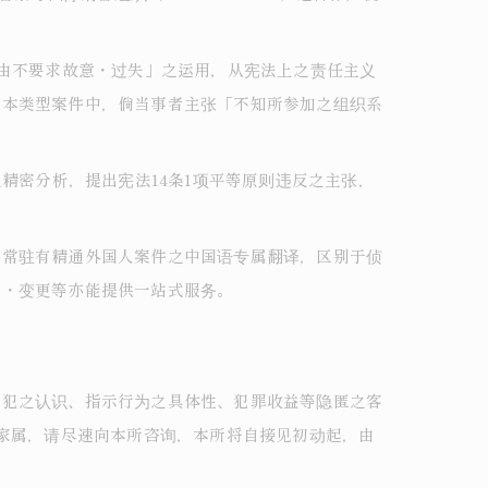
事由不要求故意・过失」之运用，从宪法上之责任主义
。本类型案件中，倘当事者主张「不知所参加之组织系
精密分析，提出宪法14条1项平等原则违反之主张，
亦常驻有精通外国人案件之中国语专属翻译，区别于侦
新・变更等亦能提供一站式服务。
正犯之认识、指示行为之具体性、犯罪收益等隐匿之客
其家属，请尽速向本所咨询，本所将自接见初动起，由