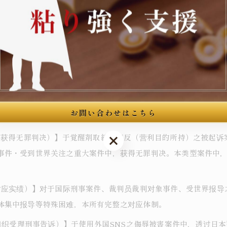
国语方言（北京话・上海话・广东话等）之对应有时不足。透过翻
语专属翻译，区别于侦查机关指定之翻译人员，全程为依赖人本人
号 布施大楼本馆3楼），由松村大介弁护士（第一东京弁护士会・登录
お問い合わせはこちら
案中获得无罪判决）】于覚醒剤取締法违反（营利目的所持）之被起
お問い合わせはこちら
事件・受到世界关注之重大案件中，获得无罪判决。本类型案件中
之对应实绩）】对于国际刑事案件、裁判员裁判对象事件、受世界报
体集中报导等特殊困难，本所有完整之对应体制。
警组织受理刑事告诉）】于使用外国SNS之侮辱被害案件中，透过日