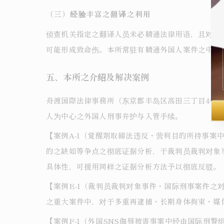
（三）经验丰富之翻译之利用
侦查机关指定之翻译人员未必精通法律用语，且对中
可能形成致命伤。本所常驻有精通外国人案件之中国
五、本所之介绍及解决案例
舟渡国際法律事務所（东京都丰岛区高田三丁目4番10
人为中心之外国人刑事弁护与入管手续。
【案例A-1（覚醒剤取締法违反・营利目的所持事
的之缺如等争点之彻底证据分析，于裁判员裁判对象
具体性，可援用同样之证据分析方法予以彻底反驳。
【案例E-1（裁判员裁判对象事件・国际刑事案件
之重大案件中，对于多重再逮捕・长期身体拘束・媒
【案例F-1（外国SNS侮辱被害事案中经由国际刑