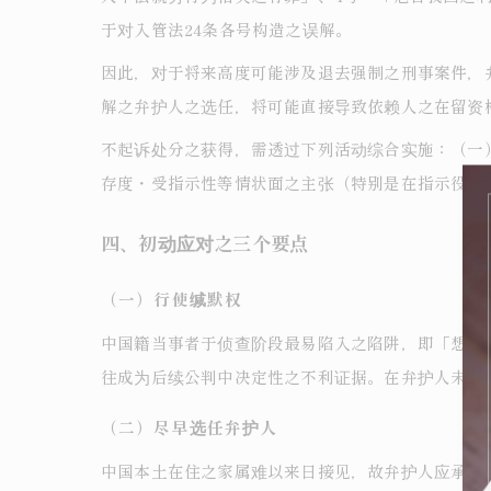
于对入管法24条各号构造之误解。
因此，对于将来高度可能涉及退去强制之刑事案件，
解之弁护人之选任，将可能直接导致依赖人之在留资
不起诉处分之获得，需透过下列活动综合实施：（一
存度・受指示性等情状面之主张（特别是在指示役内
四、初动应对之三个要点
（一）行使缄默权
中国籍当事者于侦查阶段最易陷入之陷阱，即「想趁
往成为后续公判中决定性之不利证据。在弁护人未到达
（二）尽早选任弁护人
中国本土在住之家属难以来日接见，故弁护人应承担