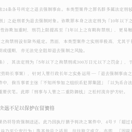
法24条各号所定之退去强制事由。本类型案件之罪名群多属法定刑
禁刑」之处刑者为退去强制对象。诈欺罪本身之法定刑为「10年以下
动性诈欺加重时，刑罚上限提高至「1年以上之有期拘禁刑」，更易触
行之拘禁刑设有除外规定。然而，本类型案件之实刑率极高，尤其于
期或缓期，亦无法完全阻却退去强制之风险。
条），其法定刑为「5年以下之拘禁刑或300万日元以下之罚金」，
就劳助长事案），针对入管行政长年之实务运用 ―「退去强制事由之
件中，倘当事者主张「不知所参加之组织系犯罪集团」「以为系合
重要伏笔。此即「刑事与入管之二重防御线」之松村流弁护方针。
判决远不足以保护在留资格
果仍将导致强制送还。此乃因执行猶予判决之案件中，4号リ「超过
利益乃至公安行为」等其他号之适用，往往独立成立。亦即，「因获