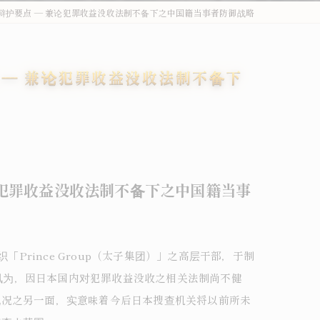
护要点 ― 兼论犯罪收益没收法制不备下之中国籍当事者防御战略
外国人刑事・在留Q&A
詐欺・特殊詐欺（受け子・闇バイト）
― 兼论犯罪收益没收法制不备下
オーバーステイ（不法残留）
窃盗・万引き
薬物事件
傷害・暴行
论犯罪收益没收法制不备下之中国籍当事
わいせつ・盗撮
不法就労・オーバーステイ
Prince Group（太子集团）」之高层干部，于制
警讯为，因日本国内对犯罪收益没收之相关法制尚不健
外国人事件の解決事例
现况之另一面，实意味着今后日本搜查机关将以前所未
退去強制・在留特別許可