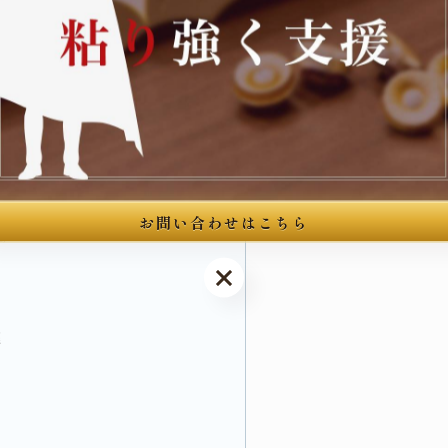
由。只有获得不起诉处分，才能做到无
5年内禁止再入境。请务必尽早委托律师。
）
验
お問い合わせはこちら
应）
お問い合わせはこちら
理