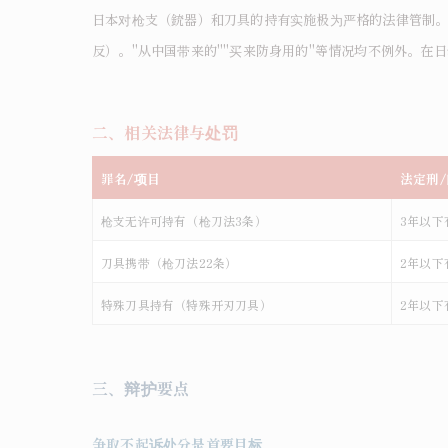
日本对枪支（銃器）和刀具的持有实施极为严格的法律管制。
反）。"从中国带来的""买来防身用的"等情况均不例外。在日华
二、相关法律与处罚
罪名/项目
法定刑
枪支无许可持有（枪刀法3条）
3
年以下
刀具携带（枪刀法22条）
2
年以下
特殊刀具持有（特殊开刃刀具）
2
年以下
三、辩护要点
争取不起诉处分是首要目标