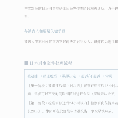
中文对应的日本刑事辩护律师会在侦查阶段积极活动，力争在起诉
系。
与被害人和解是关键手段
被害人宥恕对检察官的不起诉决定影响极大。律师代为进行
■
日本刑事案件处理流程
被逮捕 → 移送检察 → 羁押决定 → 起诉/不起诉 → 审判
【第一阶段：被逮捕后48小时以内】警察在逮捕后48小时
间，律师可以不受时间限制随时进行会见（家属无法会见）
【第二阶段：检察官移送后24小时以内】检察官向法院申请
长20天）。律师可在此阶段申请准抗告，争取尽快释放。