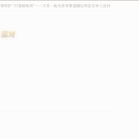
事辩护 "只是装饰用"——刀具・枪支持有被逮捕后的在日华人应对
外国人刑事・在留Q&A
詐欺・特殊詐欺（受け子・闇バイト）
人应对
オーバーステイ（不法残留）
窃盗・万引き
薬物事件
傷害・暴行
わいせつ・盗撮
不法就労・オーバーステイ
外国人事件の解決事例
退去強制・在留特別許可