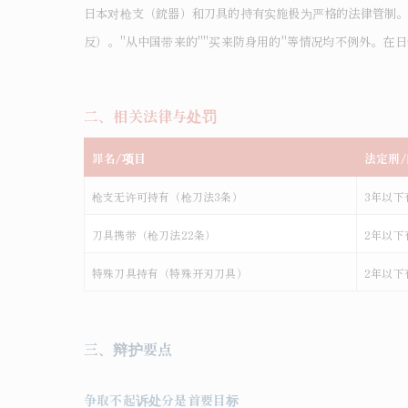
日本对枪支（銃器）和刀具的持有实施极为严格的法律管制。
反）。"从中国带来的""买来防身用的"等情况均不例外。在日华
二、相关法律与处罚
罪名/项目
法定刑
枪支无许可持有（枪刀法3条）
3
年以下
刀具携带（枪刀法22条）
2
年以下
特殊刀具持有（特殊开刃刀具）
2
年以下
三、辩护要点
争取不起诉处分是首要目标