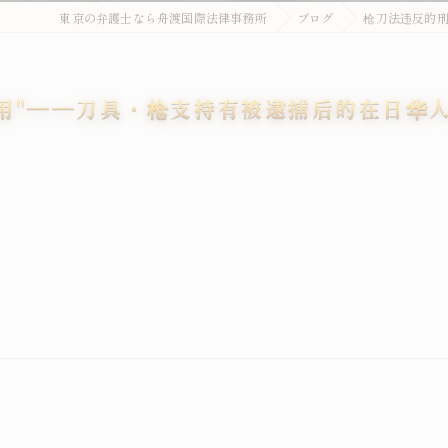
東京の弁護士なら舟渡国際法律事務所
ブログ
枪刀法违反的刑
饰用"——刀具・枪支持有被逮捕后的在日华
。