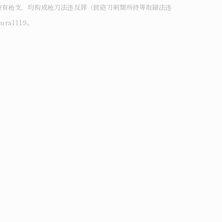
持有枪支，均构成枪刀法违反罪（銃砲刀剣類所持等取締法违
a1119。