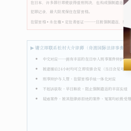
在日本，许多罪行即使获得缓刑判决，也构成强制遣返的事
犯罪记录，最大限度保住在留资格。
在留资格 • 永住権 • 定住者签证——一旦被强制遣返，
▶
请立即联系松村大介律师（舟渡国际法律事务所
中文对应——拥有丰富的在日华人刑事案件辩护经
被逮捕后24小时均可立即安排会见（当日会见可对
刑事辩护与入管・在留资格手续一体化对应
不起诉获取・早日释放・阻止强制遣返的丰富实绩
疑难案件・被其他律师拒绝的案件・冤案均积极受