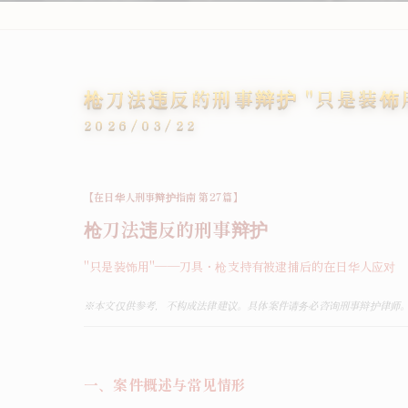
枪刀法违反的刑事辩护 "只是装
2026/03/22
【在日华人刑事辩护指南 第27篇】
枪刀法违反的刑事辩护
"
只是装饰用"——刀具・枪支持有被逮捕后的在日华人应对
※
本文仅供参考，不构成法律建议。具体案件请务必咨询刑事辩护律师
一、案件概述与常见情形