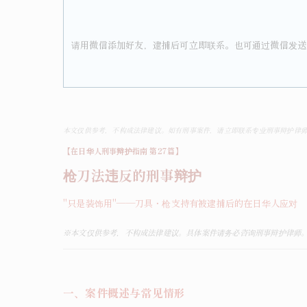
请用微信添加好友，逮捕后可立即联系。也可通过微信发送
本文仅供参考，不构成法律建议。如有刑事案件，请立即联系专业刑事辩护律师。WeCh
【在日华人刑事辩护指南 第27篇】
枪刀法违反的刑事辩护
"
只是装饰用"——刀具・枪支持有被逮捕后的在日华人应对
※
本文仅供参考，不构成法律建议。具体案件请务必咨询刑事辩护律师
一、案件概述与常见情形