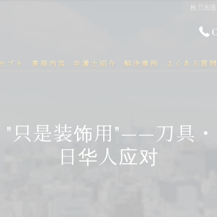
枪刀法违
セプト
業務内容
弁護士紹介
解決事例
よくある質
 "只是装饰用"——刀具
日华人应对