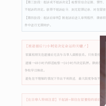
【第三阶段：起诉或不起诉决定】检察官综合证据、情节、
不起诉的决定。获得不起诉处分，则无犯罪记录，对在留资
【第四阶段：起诉后审判】被起诉后进入审判程序，律师将
件中进行无罪辩护。
【被逮捕后72小时是决定命运的关键！】
家属和朋友在逮捕后无法与当事人直接联系。只有委托律
逮捕→48小时内移送检察→24小时内决定羁押。律师在这
争取早日释放。
避免在不理解的情况下作出不利供述，最大限度争取不起
【在日华人特别注意】不起诉=保住在留资格的最后防