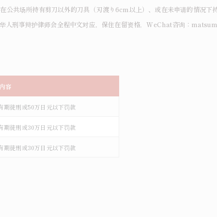
在公共场所持有剪刀以外的刀具（刃渡り6cm以上）、或在未申请的情况下
人刑事辩护律师会全程中文对应，保住在留资格，WeChat咨询：matsumur
/内容
有期徒刑或50万日元以下罚款
有期徒刑或30万日元以下罚款
有期徒刑或30万日元以下罚款