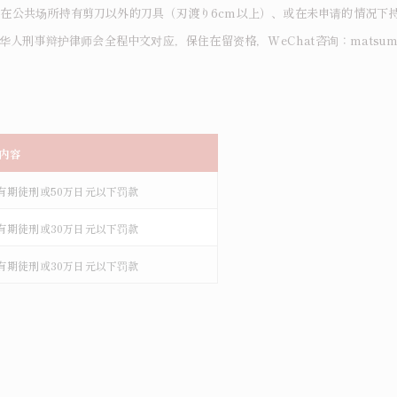
在公共场所持有剪刀以外的刀具（刃渡り6cm以上）、或在未申请的情况下
人刑事辩护律师会全程中文对应，保住在留资格，WeChat咨询：matsumur
/内容
有期徒刑或50万日元以下罚款
有期徒刑或30万日元以下罚款
有期徒刑或30万日元以下罚款