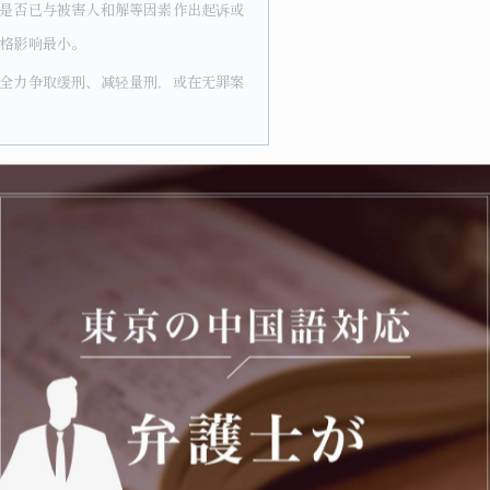
是否已与被害人和解等因素作出起诉或
格影响最小。
全力争取缓刑、减轻量刑，或在无罪案
师，才能第一时间与被逮捕者进行沟通。
72小时内积极活动，有可能阻止羁押、
诉、轻判结果。
线