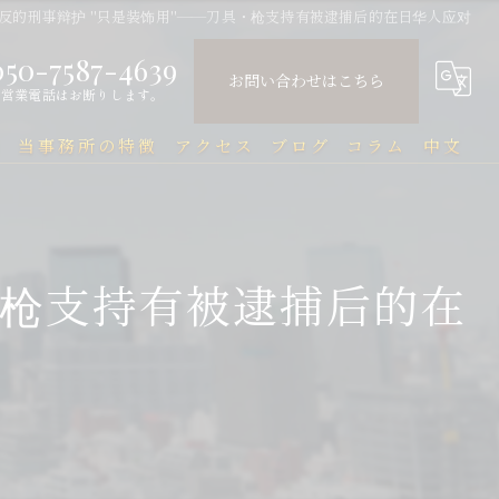
反的刑事辩护 "只是装饰用"——刀具・枪支持有被逮捕后的在日华人应对
050-7587-4639
お問い合わせはこちら
営業電話はお断りします。
問
当事務所の特徴
アクセス
ブログ
コラム
中文
中国人
中文Q&A（常见问题）
民事
・枪支持有被逮捕后的在
刑事
企業法務
行政
刑事事件と在留