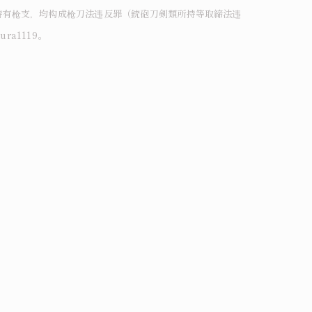
持有枪支，均构成枪刀法违反罪（銃砲刀剣類所持等取締法违
a1119。