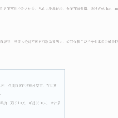
前实现不起诉处分，从而无犯罪记录，保住在留资格。通过WeChat（mat
和解谈判，当事人绝对不可自行联系被害人。如何保释？委托专业律师是最快
以内，必须将案件移送检察官。在此期
。
羁押（最长10天，可延长10天，合计最