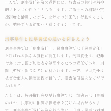
一方で、刑事責任追及の過程には、被害者の負担や精神
える
的ストレスが伴うこともあります。弁護士への相談や支
刑事事件として特許権侵害が問われる要件
援制度を活用しながら、冷静かつ計画的に行動すること
刑事事件の知的財産権判例に学ぶポイント
が、納得できる結果へと導くポイントです。
知的財産権侵害の刑事責任で注意すべき点
刑事事件と民事責任の違いを押さえよう
刑事事件の責任能力がない場合の法的対応
刑事事件で責任能力がない場合の流れ
刑事事件では「刑事責任」、民事事件では「民事責任」
と呼ばれる異なる責任が発生します。刑事責任は、犯罪
刑事責任が問えない時の法的選択肢とは
行為に対し国が加害者を処罰するための責任であり、刑
責任能力がない人例と対応策を紹介
罰（懲役・罰金など）が科されます。一方、民事責任は
刑事事件における精神鑑定の実際
被害者個人の損害回復が目的で、損害賠償請求などが行
刑事責任能力がない場合の社会的影響
われます。
刑事責任を問うための証拠と告訴のポイント
たとえば、特許権侵害や暴行事件では、加害者は刑事罰
刑事事件で証拠収集を徹底する理由
のほか、民事的に損害賠償請求を受ける場合がありま
刑事事件の告訴手続きで重要な事項
す。刑事事件で責任追及を行う際は、刑事・民事の両面