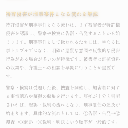
特許侵害が刑事事件となる流れを解説
特許侵害が刑事事件となる流れは、まず被害者が特許権
侵害を認識し、警察や検察に告訴・告発することから始
まります。刑事事件として扱われるためには、単なる民
事トラブルではなく、明確に悪質な意図や反復的な侵害
行為がある場合が多いのが特徴です。被害者は証拠資料
の収集や、弁護士への相談を早期に行うことが重要で
す。
警察・検察は受理した後、捜査を開始し、加害者に対す
る事情聴取や証拠の収集を行います。証拠が十分と判断
されれば、起訴・裁判の流れとなり、刑事責任の追及が
始まります。具体的な流れとしては、①告訴・告発→②
捜査→③起訴→④裁判・判決という順序が一般的です。