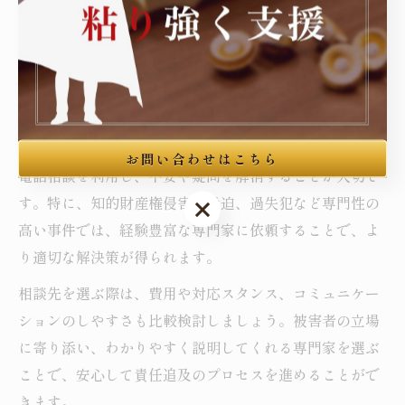
律事務所を選ぶことで、手続きや証拠収集、警察・検察
とのやり取りなど、専門的なサポートを受けることがで
きます。事務所の実績や対応分野、過去の相談事例を参
考にしましょう。
また、各自治体の被害者支援センターや公的な相談窓口
も活用できます。初めての相談の場合は無料法律相談や
お問い合わせはこちら
電話相談を利用し、不安や疑問を解消することが大切で
す。特に、知的財産権侵害や脅迫、過失犯など専門性の
お問い合わせはこちら
高い事件では、経験豊富な専門家に依頼することで、よ
り適切な解決策が得られます。
相談先を選ぶ際は、費用や対応スタンス、コミュニケー
ションのしやすさも比較検討しましょう。被害者の立場
に寄り添い、わかりやすく説明してくれる専門家を選ぶ
ことで、安心して責任追及のプロセスを進めることがで
きます。