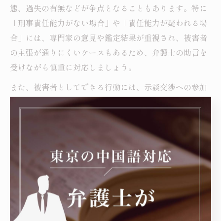
態、過失の有無などが争点となることもあります。特に
「刑事責任能力がない場合」や「責任能力が疑われる場
合」には、専門家の意見や鑑定結果が重視され、被害者
の主張が通りにくいケースもあるため、弁護士の助言を
受けながら慎重に対応しましょう。
また、被害者としてできる行動には、示談交渉への参加
や被害者参加制度の利用、裁判での意見陳述などがあり
ます。精神的な負担を軽減しつつ、加害者への責任追及
を実現するには、情報を整理し、サポート体制を整えて
おくことが不可欠です。
刑事事件で相談先を選ぶときのポイント
刑事事件の責任追及を目指す際、信頼できる相談先の選
定は非常に重要です。まず、刑事事件に強い弁護士や法