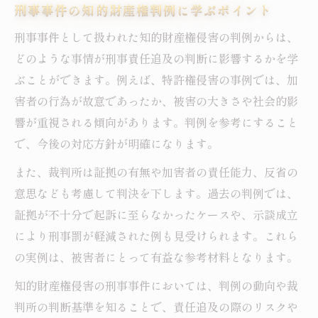
刑事事件の知的財産権判例に学ぶポイント
刑事事件として扱われた知的財産権侵害の判例からは、
どのような事情が刑事責任追及の判断に影響するかを学
ぶことができます。例えば、特許権侵害の事例では、加
害者の行為が故意であったか、被害の大きさや社会的影
響が重視される傾向があります。判例を参考にすること
で、今後の対応方針が明確になります。
また、裁判所は証拠の有無や加害者の責任能力、反省の
意思なども考慮して判決を下します。過去の判例では、
証拠が不十分で起訴に至らなかったケースや、示談成立
により刑事罰が軽減された例も見受けられます。これら
の実例は、被害者にとって有益な参考材料となります。
知的財産権侵害の刑事事件においては、判例の動向や裁
判所の判断基準を知ることで、責任追及の際のリスクや