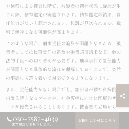
や検察による捜査段階で、被疑者の精神状態に疑念が生
じた際、精神鑑定が実施されます。精神鑑定の結果、責
任能力がないと認定されると、起訴が見送られるか、裁
判で無罪となる可能性が高まります。
このような場合、刑事責任の追及が困難となるため、被
害者としては民事責任の追及や損害賠償請求など、他の
法的手段への切り替えが必要です。刑事事件で責任能力
が問題となる具体的な流れを理解しておくことで、突然
の事態にも落ち着いて対応できるようになります。
また、責任能力がない場合でも、加害者が精神科病院に
措置入院となるケースや、社会復帰に向けた医療的サポ
ートが優先されることもあります。被害者の立場から
は、事件の解決がすぐに実現しないもどかしさもありま
050-7587-4639
お問い合わせはこちら
すが、弁護士への相談が重要な第一歩となります。
営業電話はお断りします。