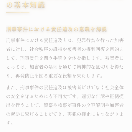
の基本知識
刑事事件で警察や検察へ連絡するポイント
刑事事件の証拠収集で押さえたい注意点
刑事事件における責任追及の意義を解説
刑事事件の責任追及に備える行動とは何か
刑事事件で相談先を選ぶときのポイント
刑事事件における責任追及とは、犯罪行為を行った加害
者に対し、社会秩序の維持や被害者の権利回復を目的と
責任能力が争点の刑事事件の判断基準を解説
して、刑事責任を問う手続き全体を指します。被害者に
刑事事件で責任能力が問われる意味とは
とっては、加害者の処罰を通じて精神的な区切りを得た
刑事事件の責任能力がない場合の扱い方
り、再発防止を図る重要な役割を果たします。
責任能力の判断基準とその影響を知ろう
また、刑事事件の責任追及は被害者だけでなく社会全体
刑事事件でよくある責任能力の判例紹介
の安全を守るためにも不可欠です。適切な告訴や証拠提
刑事責任能力鑑定の流れと注意点
出を行うことで、警察や検察が事件の全容解明や加害者
知的財産権侵害における刑事事件の流れ
の起訴に繋げることができ、再犯の抑止にもつながりま
特許侵害が刑事事件となる流れを解説
す。
知的財産権侵害の刑事事件で責任追及を考