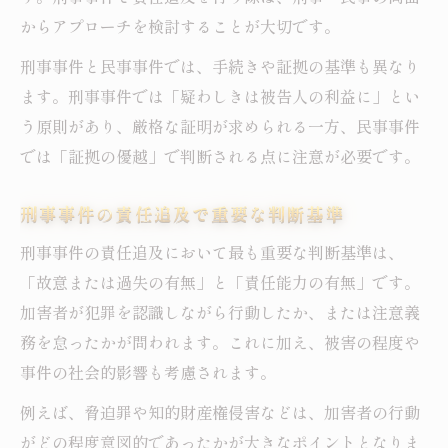
責任追及のための証拠の集め方を解説
からアプローチを検討することが大切です。
刑事事件で失敗しない告訴の進め方
刑事事件と民事事件では、手続きや証拠の基準も異なり
刑事事件の責任追及で頼れるサポート先
ます。刑事事件では「疑わしきは被告人の利益に」とい
う原則があり、厳格な証明が求められる一方、民事事件
では「証拠の優越」で判断される点に注意が必要です。
刑事事件の責任追及で重要な判断基準
刑事事件の責任追及において最も重要な判断基準は、
「故意または過失の有無」と「責任能力の有無」です。
加害者が犯罪を認識しながら行動したか、または注意義
務を怠ったかが問われます。これに加え、被害の程度や
事件の社会的影響も考慮されます。
例えば、脅迫罪や知的財産権侵害などは、加害者の行動
がどの程度意図的であったかが大きなポイントとなりま