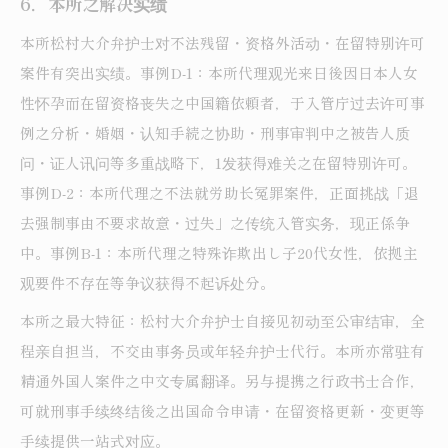
6．本所之解决实绩
本所松村大介弁护士对不法残留・资格外活动・在留特别许可
案件有突出实绩。事例D-1：本所代理观光来日後因日本人女
性怀孕而在留资格丧失之中国籍依頼者，于入管庁过去许可事
例之分析・婚姻・认知手続之协助・刑事审判中之被告人质
问・证人讯问等多重战略下，1发获得难关之在留特别许可。
事例D-2：本所代理之不法就労助长冤罪案件，正面挑战「退
去强制事由不要求故意・过失」之传统入管实务，现正係争
中。事例B-1：本所代理之特殊诈欺出し子20代女性，依拠主
观要件不存在等争议获得不起诉处分。
本所之最大特征：松村大介弁护士自接见初动至公审结审，全
程亲自担当，不交由事务员或年轻弁护士代行。本所亦常驻有
精通外国人案件之中文专属翻译。另与提携之行政书士合作，
可就刑事手续终结後之出国命令申请・在留资格更新・变更等
手续提供一站式对应。