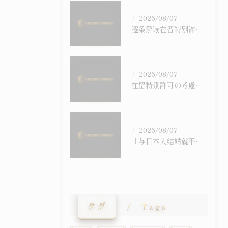
2026/08/07
逐条解读在留特别许可之考量事由｜令和6年施行之入管法50条5项与主张之构筑
2026/08/07
在留特別許可の考慮事情を逐条で読む｜令和6年施行の入管法50条5項と主張の組み立て方
2026/08/07
「与日本人结婚就不会被强制遣返」之误解｜配偶在留资格与退去强制事由之关系
タグ
Tags