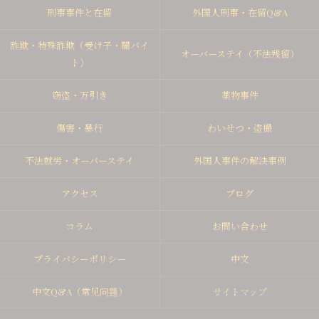
刑事事件と在留
外国人刑事・在留Q&A
詐欺・特殊詐欺（受け子・闇バイ
オーバーステイ（不法残留）
ト）
窃盗・万引き
薬物事件
傷害・暴行
わいせつ・盗撮
不法就労・オーバーステイ
外国人事件の解決事例
アクセス
ブログ
コラム
お問い合わせ
プライバシーポリシー
中文
中文Q&A（常见问题）
サイトマップ