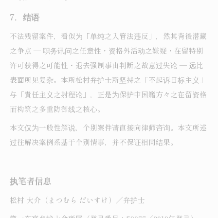
7．结语
不法残留案件，看似为「单纯之入管法违反」，然其背後潜藏
之争点 ― 职务讯问之任意性・资格外活动之嫌疑・在留特别
许可获得之可能性・退去强制事由判断之故意过失论 ― 远比
表面所见复杂。本所松村弁护士所坚持之「不起诉目标主义」
与「責任主义之射程论」，正是为保护中国籍方々之在留资格
而构筑之多重防御线之核心。
本文仅为一般性解说，个别案件请直接向律师咨询。本文所述
过往解决案例系基于个别情事，并不保证相同结果。
执笔者信息
松村 大介（まつむら だいすけ）／弁护士