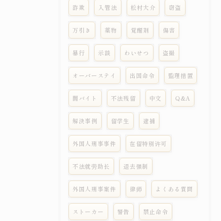
詐欺
入管法
松村大介
窃盗
万引き
薬物
覚醒剤
傷害
暴行
示談
わいせつ
盗撮
オーバーステイ
出国命令
監理措置
闇バイト
不法残留
中文
Q&A
解決事例
留学生
逮捕
外国人刑事事件
在留特别许可
不法就劳助长
退去强制
外国人刑事案件
律师
よくある質問
ストーカー
警告
禁止命令