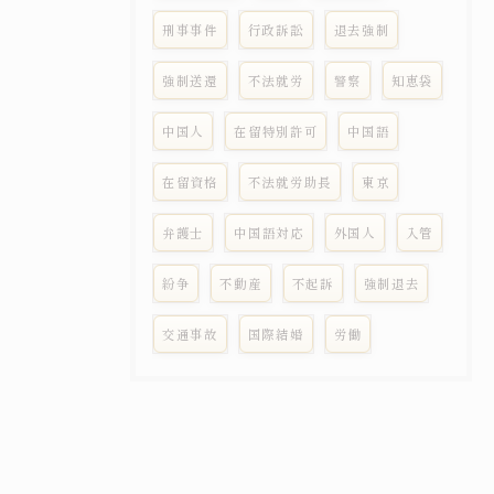
刑事事件
行政訴訟
退去強制
強制送還
不法就労
警察
知恵袋
中国人
在留特別許可
中国語
在留資格
不法就労助長
東京
弁護士
中国語対応
外国人
入管
紛争
不動産
不起訴
強制退去
交通事故
国際結婚
労働