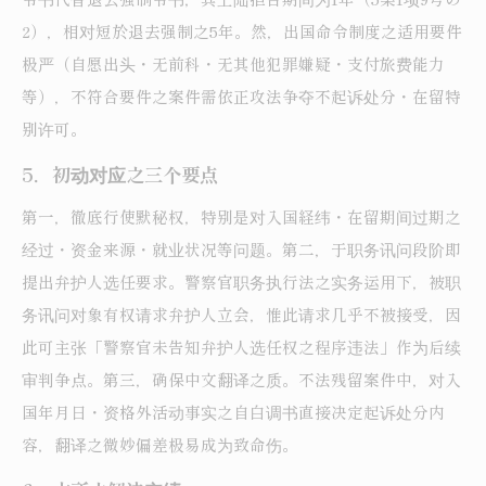
2），相对短於退去强制之5年。然，出国命令制度之适用要件
极严（自愿出头・无前科・无其他犯罪嫌疑・支付旅费能力
等），不符合要件之案件需依正攻法争夺不起诉处分・在留特
别许可。
5．初动对应之三个要点
第一，徹底行使默秘权，特别是对入国経纬・在留期间过期之
经过・资金来源・就业状况等问题。第二，于职务讯问段阶即
提出弁护人选任要求。警察官职务执行法之实务运用下，被职
务讯问对象有权请求弁护人立会，惟此请求几乎不被接受，因
此可主张「警察官未告知弁护人选任权之程序违法」作为后续
审判争点。第三，确保中文翻译之质。不法残留案件中，对入
国年月日・资格外活动事实之自白调书直接决定起诉处分内
容，翻译之微妙偏差极易成为致命伤。