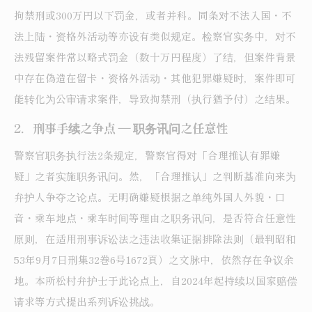
拘禁刑或300万円以下罚金，或者并科。同条对不法入国・不
法上陆・资格外活动等亦设有类似规定。检察官实务中，对不
法残留案件常以略式罚金（数十万円程度）了结，但案件背景
中存在偽造在留卡・资格外活动・其他犯罪嫌疑时，案件即可
能转化为公审请求案件，导致拘禁刑（执行猶予付）之结果。
2．刑事手续之争点 ― 职务讯问之任意性
警察官职务执行法2条规定，警察官得对「合理推认有罪嫌
疑」之者实施职务讯问。然，「合理推认」之判断基准向来为
弁护人争夺之论点。无明确嫌疑根据之单纯外国人外貌・口
音・乘车地点・乘车时间等理由之职务讯问，是否符合任意性
原则，在适用刑事诉讼法之违法收集证据排除法则（最判昭和
53年9月7日刑集32巻6号1672頁）之文脉中，依然存在争议余
地。本所松村弁护士于此论点上，自2024年起持续以国家赔偿
请求等方式提出系列诉讼挑战。