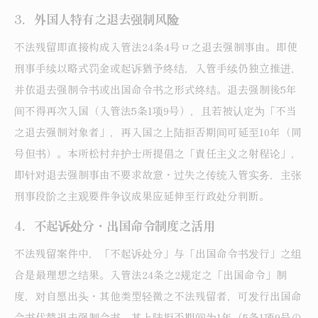
3．外国人特有之退去强制风险
不法残留即直接构成入管法24条4号ロ之退去强制事由。即使
刑事手续以略式罚金或起诉猶予终结，入管手续仍独立推进，
并依退去强制令书或出国命令书之形式终结。退去强制後5年
间不得再次入国（入管法5条1项9号），且若被认定为「不当
之退去强制対象者」，再入国之上陆拒否期间可延至10年（同
号但书）。本所松村弁护士所提倡之「責任主义之射程论」，
即针对退去强制事由不要求故意・过失之传统入管实务，主张
刑事段阶之主观要件争议成果应延伸至行政处分判断。
4．不起诉处分・出国命令制度之活用
不法残留案件中，「不起诉处分」与「出国命令书发行」之组
合是最理想之结果。入管法24条之2规定之「出国命令」制
度，对自愿出头・其他类型轻微之不法残留者，可发行出国命
令书代替退去强制令书，其上陆拒否期间为1年（5条1项9号の