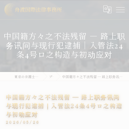
中国籍方々之不法残留 ― 路上职
务讯问与现行犯逮捕｜入管法24
条4号ロ之构造与初动应对
東京の弁護士なら舟渡国際法律事務所
ブログ
中国籍方々之不法残留 ― 路上职务讯问与现行犯逮捕｜入管法24条4号ロ之构造与初动应对
中国籍方々之不法残留 ― 路上职务讯问
与现行犯逮捕｜入管法24条4号ロ之构造
与初动应对
2026/05/26