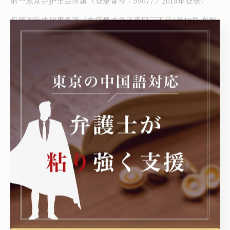
第一东京弁护士会所属（登录番号：59077／2019年登录）
舟渡国际法律事务所（东京都丰岛区高田三丁目4番10号 布施
大楼本馆3楼）
以中国籍依頼者为中心之外国人刑事辩护・入管手续为主要注
力分野。覚醒剂取締法违反（営利目的所持）之无罪判决获
得、特殊诈欺案件之不起诉处分获得、难关在留特别许可获得
等解决实绩颇丰。
舟渡国际法律事务所
网站：https://matsumura-lawoffice.jp/
微信ID：matsumura1119
----------------------------------------------------------------------