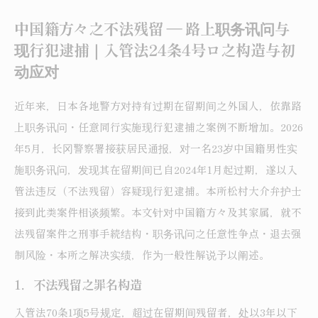
中国籍方々之不法残留 ― 路上职务讯问与
现行犯逮捕｜入管法24条4号ロ之构造与初
动应对
近年来，日本各地警方对持有过期在留期间之外国人，依靠路
上职务讯问・任意同行实施现行犯逮捕之案例不断增加。2026
年5月，长冈警察署接获居民通报，对一名23岁中国籍男性实
施职务讯问，发现其在留期间已自2024年1月起过期，遂以入
管法违反（不法残留）容疑现行犯逮捕。本所松村大介弁护士
接到此类案件相谈频繁。本文针对中国籍方々及其家属，就不
法残留案件之刑事手続结构・职务讯问之任意性争点・退去强
制风险・本所之解决实绩，作为一般性解说予以阐述。
1．不法残留之罪名构造
入管法70条1项5号规定，超过在留期间残留者，处以3年以下