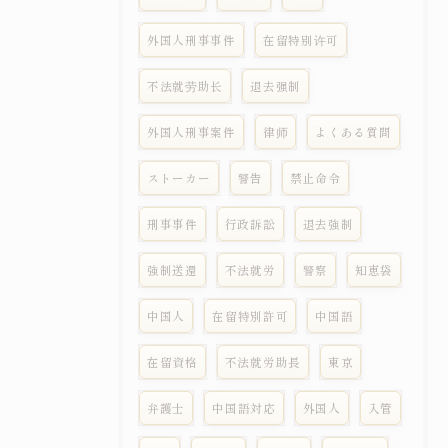
外国人刑事事件
在留特别许可
不法就劳助长
退去强制
外国人刑事案件
律师
よくある質問
ストーカー
警告
禁止命令
刑事事件
行政訴訟
退去強制
強制送還
不法就労
警察
知恵袋
中国人
在留特別許可
中国語
在留資格
不法就労助長
東京
弁護士
中国語対応
外国人
入管