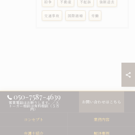
紛争
不動産
不起訴
強制退去
交通事故
国際結婚
労働
050-7587-4639
お問い合わせはこちら
営業電話はお断りします。／ス
トーカー相談は有料相談（５万
円）
コンセプト
業務内容
弁護士紹介
解決事例