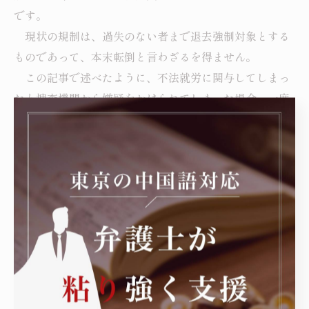
です。
現状の規制は、過失のない者まで退去強制対象とする
ものであって、本末転倒と言わざるを得ません。
この記事で述べたように、不法就労に関与してしまっ
たと捜査機関から嫌疑をかけられてしまった場合、一度
その認定を受けてしまうとこれを争うことは容易ではあ
りません。したがって、疑いをかけられてしまった段階
で、弁護士に相談することの必要性が非常に大きいので
す。
----------------------------------------------------------------------
舟渡国際法律事務所
住所 : 東京都豊島区高田3丁目4-10布施ビル本館3階
電話番号 :050-7587-4639