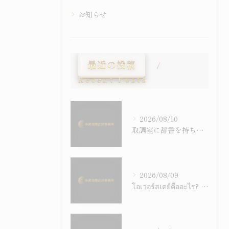
お知らせ
最近の投稿
Recent Posts
2026/08/10
取調室に辞書を持ち込む権利はあるか－通訳・黙秘権と比例原則から考える
2026/08/09
โอเวอร์สเตย์คืออะไร? อธิบายความรับผิดทางอาญา การอนุญาตพำนักพิเศษ และระบบคำสั่งให้เดินทางออกนอกประเทศอย่างเข้าใจง่าย