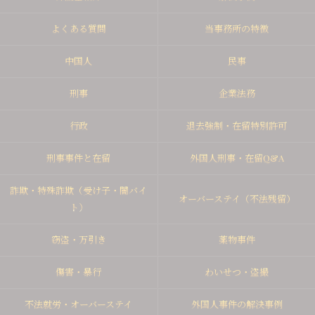
よくある質問
当事務所の特徴
中国人
民事
刑事
企業法務
行政
退去強制・在留特別許可
刑事事件と在留
外国人刑事・在留Q&A
詐欺・特殊詐欺（受け子・闇バイ
オーバーステイ（不法残留）
ト）
窃盗・万引き
薬物事件
傷害・暴行
わいせつ・盗撮
不法就労・オーバーステイ
外国人事件の解決事例