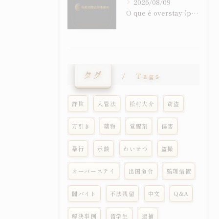
2026/08/09
O que é overstay (permanência irregular)? Responsabilidade criminal, permissão especial de permanência e sistema de ordem de saída explicados de forma clara
タグ
Tags
詐欺
入管法
松村大介
窃盗
万引き
薬物
覚醒剤
傷害
暴行
示談
わいせつ
盗撮
オーバーステイ
出国命令
監理措置
闇バイト
不法残留
中文
Q&A
解決事例
留学生
逮捕