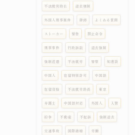
不法就劳助长
退去强制
外国人刑事案件
律师
よくある質問
ストーカー
警告
禁止命令
刑事事件
行政訴訟
退去強制
強制送還
不法就労
警察
知恵袋
中国人
在留特別許可
中国語
在留資格
不法就労助長
東京
弁護士
中国語対応
外国人
入管
紛争
不動産
不起訴
強制退去
交通事故
国際結婚
労働