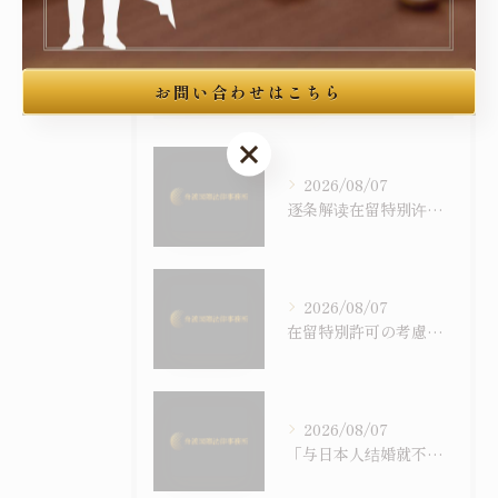
最近の投稿
お問い合わせはこちら
Recent Posts
お問い合わせはこちら
2026/08/07
逐条解读在留特别许可之考量事由｜令和6年施行之入管法50条5项与主张之构筑
2026/08/07
在留特別許可の考慮事情を逐条で読む｜令和6年施行の入管法50条5項と主張の組み立て方
2026/08/07
「与日本人结婚就不会被强制遣返」之误解｜配偶在留资格与退去强制事由之关系