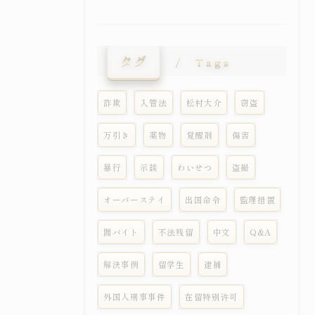
タグ
Tags
詐欺
入管法
松村大介
窃盗
万引き
薬物
覚醒剤
傷害
暴行
示談
わいせつ
盗撮
オーバーステイ
出国命令
監理措置
闇バイト
不法残留
中文
Q&A
解決事例
留学生
逮捕
外国人刑事事件
在留特别许可