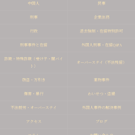
中国人
民事
刑事
企業法務
行政
退去強制・在留特別許可
刑事事件と在留
外国人刑事・在留Q&A
詐欺・特殊詐欺（受け子・闇バイ
オーバーステイ（不法残留）
ト）
窃盗・万引き
薬物事件
傷害・暴行
わいせつ・盗撮
不法就労・オーバーステイ
外国人事件の解決事例
アクセス
ブログ