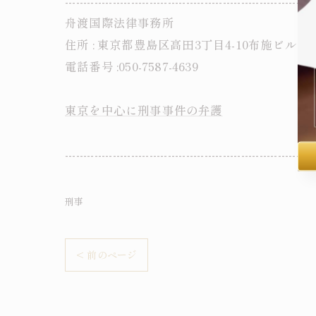
--------------------------------------------------------------------
舟渡国際法律事務所
住所 : 東京都豊島区高田3丁目4-10布施ビル本
電話番号 :050-7587-4639
東京を中心に刑事事件の弁護
--------------------------------------------------------------------
刑事
< 前のページ