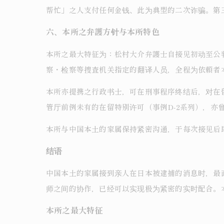
帮忙」之人支付任何金钱、此为典型的二次诈骗。第
六、本所之弁護方针与本所特色
本所之最大特征为：松村大介弁護士自接见初动至公
察・检察等捜査机关指定的翻译人员，全程为依頼者
本所亦提携之行政书士，可在刑事程序终结后，对在
管厅前例未有的在留特别许可（事例D-2系列），亦
本所与中国本土的家属保持紧密沟通，于每次接见后
结语
中国本土的家属接到亲人在日本被逮捕的消息时，最
师之间的协作，已经可以实现极为紧密的实时配合。
本所之最大特征