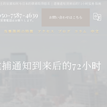
土的家属如何与日本的律师取得联系｜逮捕通知到来后的72小时实务指南
050-7587-4639
お問い合わせはこちら
営業電話はお断りします。
問
当事務所の特徴
アクセス
ブログ
コラム
中文
中国人
中文Q&A（常见问题）
民事
捕通知到来后的72小时
刑事
企業法務
行政
刑事事件と在留