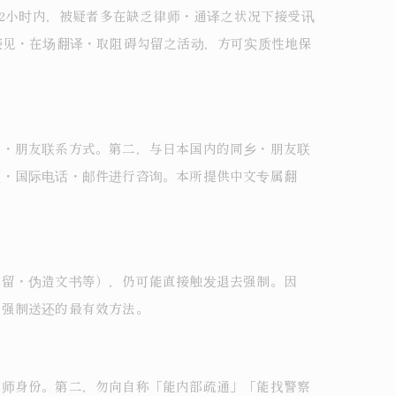
72小时内，被疑者多在缺乏律师・通译之状况下接受讯
接见・在场翻译・取阻碍勾留之活动，方可实质性地保
事・朋友联系方式。第二，与日本国内的同乡・朋友联
频・国际电话・邮件进行咨询。本所提供中文专属翻
。
残留・伪造文书等），仍可能直接触发退去强制。因
避强制送还的最有效方法。
律师身份。第二，勿向自称「能内部疏通」「能找警察