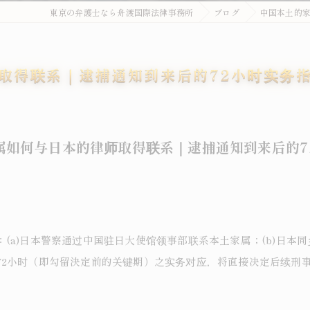
東京の弁護士なら舟渡国際法律事務所
ブログ
中国本土的家
取得联系｜逮捕通知到来后的72小时实务
属如何与日本的律师取得联系｜逮捕通知到来后的7
(a)日本警察通过中国驻日大使馆领事部联系本土家属；(b)日本同
72小时（即勾留決定前的关键期）之实务对应，将直接决定后续刑