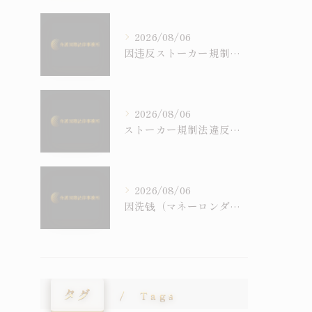
2026/08/06
因违反ストーカー規制法（跟踪骚扰）被逮捕后会怎样——程序流程、刑罚与通过示谈争取不起诉
2026/08/06
ストーカー規制法違反で逮捕されたらどうなる？逮捕後の流れ・罰則・示談による不起訴の可能性
2026/08/06
因洗钱（マネーロンダリング）・地下钱庄被逮捕时——犯罪收益相关犯罪与外国人的在留风险
タグ
Tags