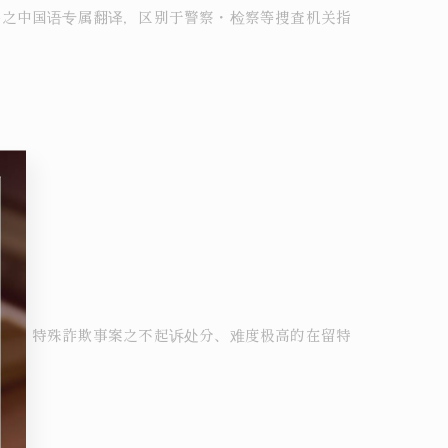
件之中国语专属翻译，区别于警察・检察等捜査机关指
判决、特殊詐欺事案之不起诉处分、难度极高的在留特