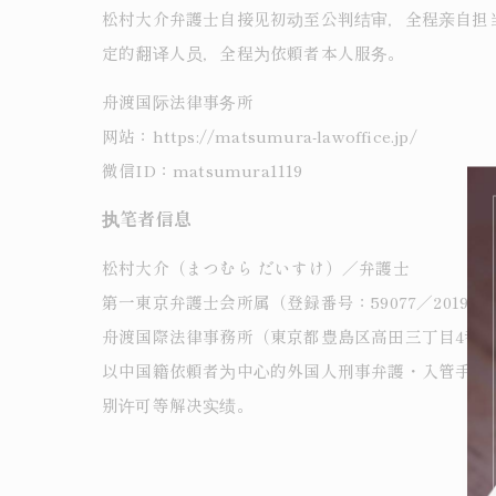
松村大介弁護士自接见初动至公判结审，全程亲自担
定的翻译人员，全程为依頼者本人服务。
舟渡国际法律事务所
网站：https://matsumura-lawoffice.jp/
微信ID：matsumura1119
执笔者信息
松村大介（まつむら だいすけ）／弁護士
第一東京弁護士会所属（登録番号：59077／2019年
舟渡国際法律事務所（東京都豊島区高田三丁目4番10
以中国籍依頼者为中心的外国人刑事弁護・入管手续
别许可等解决实绩。