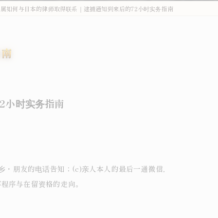
属如何与日本的律师取得联系｜逮捕通知到来后的72小时实务指南
外国人刑事・在留Q&A
詐欺・特殊詐欺（受け子・闇バイト）
指南
オーバーステイ（不法残留）
窃盗・万引き
2小时实务指南
薬物事件
傷害・暴行
わいせつ・盗撮
乡・朋友的电话告知；(c)亲人本人的最后一通微信，
不法就労・オーバーステイ
事程序与在留资格的走向。
外国人事件の解決事例
退去強制・在留特別許可