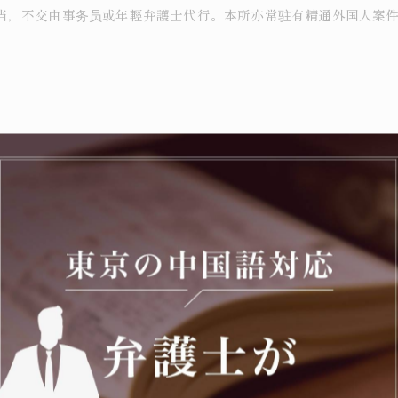
当，不交由事务员或年輕弁護士代行。本所亦常驻有精通外国人案
登録）
号 布施ビル本館3階）
为主要注力领域。曾获覚醒剤取締法違反（営利目的所持）之无罪