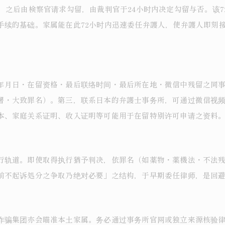
，之后由検察官请求勾留，由裁判官于24小时内决定勾留与否。该
手续的基础。家属能在此72小时内迅速委任弁護人，使弁護人即刻
年月日・在留资格・最后联络时间・最后所在地・微信中残留之同
署・大致罪名）。第三，联系日本的弁護士事务所，可通过微信视
本、家庭关系证明、收入证明等可能用于在留特别许可申请之资料
行轨道。即使取得执行猶予判决，依罪名（如薬物・薬機法・不法
前不起诉処分之争取乃绝对必要」之结构，于早期委任律师，是回
诈骗集团亦会瞄准本土家属。务必通过事务所官网或独立来源核验