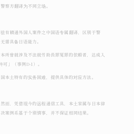
与警察方翻译为不同立场。
常驻有精通外国人案件之中国语专属翻译，区别于警
，无需具备日语能力。
，本所曾就涉及不法就労助長罪冤罪的依頼者，达成入
可」（事例D-1）。
中国本土特有的实务困难，提供具体的对应方法。
。然而，凭借现今的远程通信工具，本土家属与日本律
解决案例系基于个别情事，并不保证相同结果。