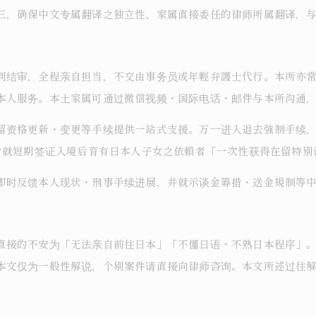
三，确保中文专属翻译之独立性、家属直接委任的律师所属翻译，
判结审，全程亲自担当，不交由事务员或年輕弁護士代行。本所亦
本人服务。本土家属可通过微信视频・国际电话・邮件与本所沟通
留资格更新・变更等手续提供一站式支援。万一进入退去強制手续
曾就短期签证入境后育有日本人子女之依頼者「一次性获得在留特别许
即时反馈本人现状・刑事手续进展，并就示谈金筹措・送金規制等
直接的不安为「无法亲自前往日本」「不懂日语・不熟日本程序」
本文仅为一般性解说，个别案件请直接向律师咨询。本文所述过往