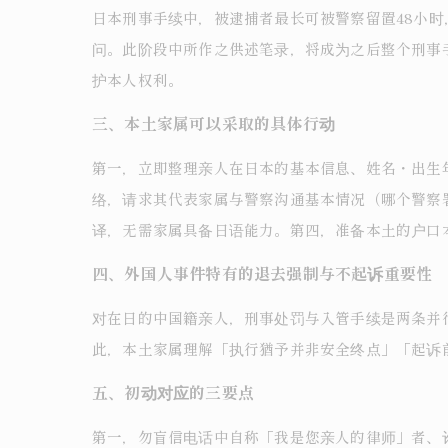
日本刑事手续中，被逮捕者最长可被警察留置48小时
问。此阶段中所作之供述笔录，将成为之后整个刑事
护本人权利。
三、本土家属可以采取的具体行动
第一，立即整理亲人在日本的基本信息、姓名・出生
络，请求其代表家属与警察沟通基本情况（哪个警察
译，无需家属具备日语能力。第四，准备本土的户口
四、外国人事件特有的退去强制与不起诉重要性
对在日的中国籍亲人，刑事处罚与入管手续是两条并
此，本土家属理解「执行猶予并非安全终点」「起诉
五、初动对应的三要点
第一，勿盲信电话中自称「我是您亲人的律师」者、