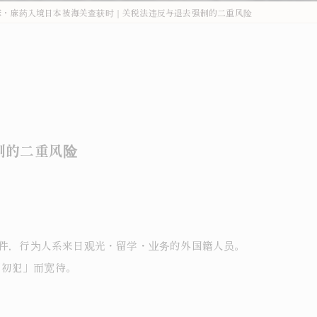
麻・麻药入境日本被海关查获时｜关税法违反与退去强制的二重风险
外国人刑事・在留Q&A
詐欺・特殊詐欺（受け子・闇バイト）
オーバーステイ（不法残留）
窃盗・万引き
制的二重风险
薬物事件
傷害・暴行
わいせつ・盗撮
案件，行为人系来日观光・留学・业务的外国籍人员。
不法就労・オーバーステイ
「初犯」而宽待。
外国人事件の解決事例
退去強制・在留特別許可