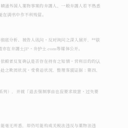
任精通外国人薬物事案的弁護人、一般弁護人若不熟悉
能在调书中作不利残留。
彻底分析、被告人讯问・反对询问之深入展开，**获
亦在弁護士JP・弁护士.com等媒体公开。
与依頼者反复确认是否存在持有之知情・営利目的的认
所处之欺罔状況・受脅迫状況，整理客观证据；第四，
2系列），并就「退去强制事由也应要求故意・过失要
可能毫无所悉，却仍可能构成关税法违反与薬物法违