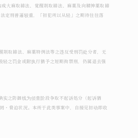
时构成大麻取締法、覚醒剤取締法、麻薬及向精神薬取締
。法定刑普遍较重，「初犯所以从轻」之期待往往落
覚醒剤取締法、麻薬特例法等之违反受刑罚处分者，无
极轻之罚金或附执行猶予之短期拘禁刑，仍属退去强
确实之防御线为侦查阶段争取不起诉処分（起诉猶
之欺罔・脅迫状況。本所于此类事案中，自接见初动即收