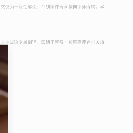
本文仅为一般性解说，个别案件请直接向律师咨询。本
件之中国语专属翻译，区别于警察・检察等捜査机关指