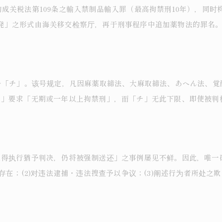
成关税法第109条之輸入禁制品輸入罪（最高拘禁刑10年），同
発」之形式由海关移交检察厅，再于刑事程序中追加薬物法的罪名
4号「チ」。该号规定，凡因麻薬取締法、大麻取締法、あへん法、
リ」要求「无期或一年以上拘禁刑」，而「チ」无此下限、即使被判
取得执行猶予判决，仍将被强制送还」之事例屡见不鲜。因此，唯一
存在；(2)对违法逮捕・违法搜查予以争议；(3)阐述行为者所处