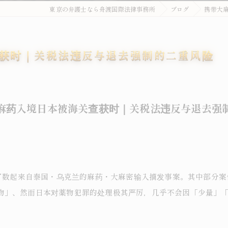
東京の弁護士なら舟渡国際法律事務所
ブログ
携带大
获时｜关税法违反与退去强制的二重风险
麻药入境日本被海关查获时｜关税法违反与退去强
布了数起来自泰国・乌克兰的麻药・大麻密输入摘发事案。其中部分
物」、然而日本对薬物犯罪的处理极其严厉，几乎不会因「少量」