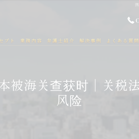
セプト
業務内容
弁護士紹介
解決事例
よくある質
本被海关查获时｜关税
风险