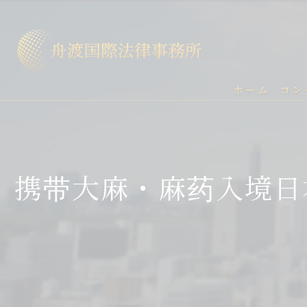
ホーム
コン
携带大麻・麻药入境日