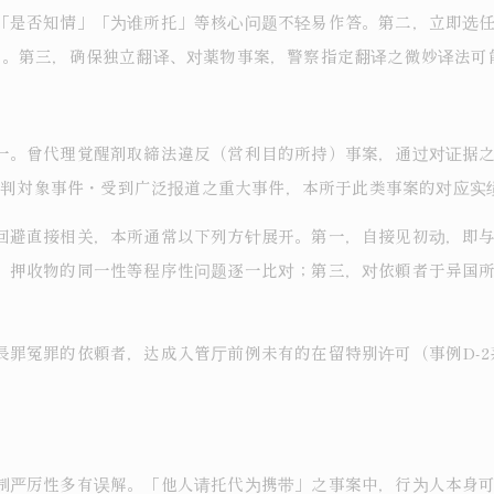
「是否知情」「为谁所托」等核心问题不轻易作答。第二，立即选
」。第三，确保独立翻译、对薬物事案，警察指定翻译之微妙译法可
一。曾代理覚醒剤取締法違反（営利目的所持）事案，通过对证据之
裁判対象事件・受到广泛报道之重大事件，本所于此类事案的对应实绩
回避直接相关，本所通常以下列方针展开。第一，自接见初动，即
、押收物的同一性等程序性问题逐一比对；第三，对依頼者于异国
長罪冤罪的依頼者，达成入管厅前例未有的在留特别许可（事例D-
制严厉性多有误解。「他人请托代为携带」之事案中，行为人本身