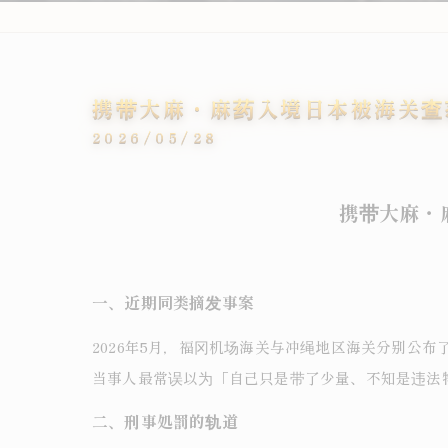
携带大麻・麻药入境日本被海关查
2026/05/28
携带大麻・
一、近期同类摘发事案
2026年5月，福冈机场海关与冲绳地区海关分别公
当事人最常误以为「自己只是带了少量、不知是违法
二、刑事処罰的轨道