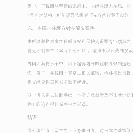
第一，于税関与警察的讯问中，未经弁護人在场，对
4号チ之结构，可能误导依頼者「先取执行猶予就好
六、本所之弁護方针与解决案例
本所以薬物事案之依頼者权利保护为重要专业领域之
得无罪判决**（本所事例A-1）。该事案涉及裁判员
外国人薬物事案中，因不起诉処分的获取与强制送还
识；第二，与税関・警察之相关证物、检体検出报告
提交综合性意见书争取不起诉。
万一进入退去強制手续，本所亦曾就涉及不法就労助
件」的论点提起係争中之诉讼。
结语
海外旅行者・留学生・商务来日者，对日本之薬物管