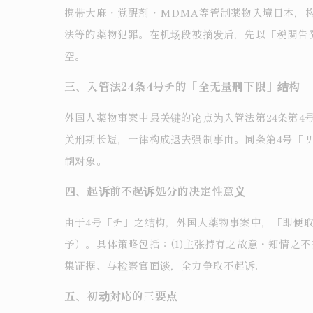
携带大麻・覚醒剤・MDMA等管制薬物入境日本，构
法等的薬物犯罪。在机场段被摘发后，先以「税関告
空。
三、入管法24条4号チ的「全无量刑下限」结构
外国人薬物事案中最关键的论点为入管法第24条第
关刑期长短，一律构成退去强制事由。同条第4号「
制对象。
四、起诉前不起诉処分的决定性意义
由于4号「チ」之结构，外国人薬物事案中，「即便
予）。具体策略包括：(1)主张持有之故意・知情之不
集证据、与检察官面谈，全力争取不起诉。
五、初动対応的三要点