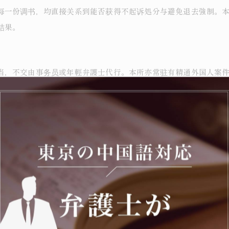
每一份调书，均直接关系到能否获得不起诉処分与避免退去強制。
结果。
当，不交由事务员或年輕弁護士代行。本所亦常驻有精通外国人案
登録）
号 布施ビル本館3階）