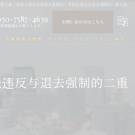
携带大麻・麻药入境日本被海关查获时｜关税法违反与退去强制的二重风险
050-7587-4639
お問い合わせはこちら
営業電話はお断りします。
問
当事務所の特徴
アクセス
ブログ
コラム
中文
中国人
中文Q&A（常见问题）
民事
法违反与退去强制的二重
刑事
企業法務
行政
刑事事件と在留