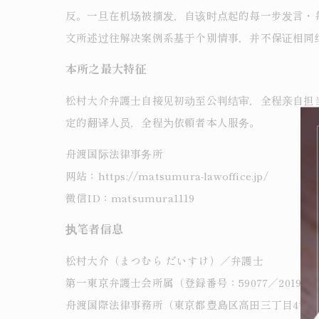
反。一旦在机场被摘发，自该时点起的每一步发言・
文所述过往解决案例系基于个别情事，并不保证相同
本所之最大特征
松村大介弁護士自接见初动至公判结审，全程亲自担
定的翻译人员，全程为依頼者本人服务。
舟渡国际法律事务所
网站：https://matsumura-lawoffice.jp/
微信ID：matsumura1119
执笔者信息
松村大介（まつむら だいすけ）／弁護士
第一東京弁護士会所属（登録番号：59077／2019年
舟渡国際法律事務所（東京都豊島区高田三丁目4番10