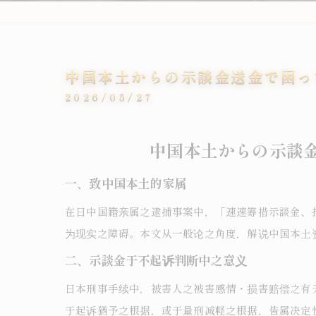
中国本土からの示談金送金で困っ
2026/05/27
中国本土からの示談
一、致中国本土的家属
在日中国籍亲属之逮捕事案中，「速速筹措示談金、
为现实之障碍。本文从一般论之角度，解说中国本土
二、示談金于不起诉判断中之意义
日本刑事手续中，被害人之被害感情・损害赔偿之有
于起诉猶予之根据，或于量刑减軽之根据，皆属决定