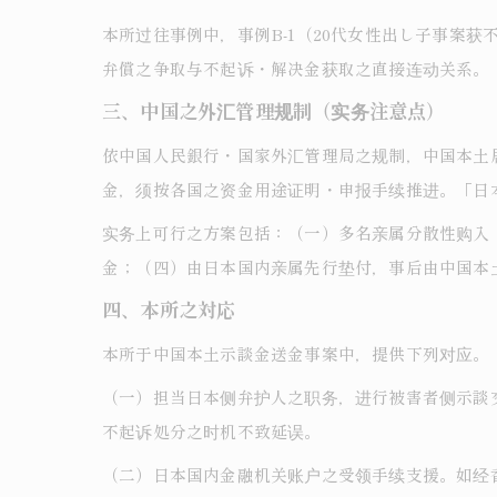
本所过往事例中，事例B-1（20代女性出し子事案获不
弁償之争取与不起诉・解决金获取之直接连动关系。
三、中国之外汇管理规制（实务注意点）
依中国人民銀行・国家外汇管理局之规制，中国本土
金，须按各国之资金用途证明・申报手续推进。「日
实务上可行之方案包括：（一）多名亲属分散性购入
金；（四）由日本国内亲属先行垫付，事后由中国本
四、本所之対応
本所于中国本土示談金送金事案中，提供下列对应。
（一）担当日本侧弁护人之职务，进行被害者侧示談
不起诉処分之时机不致延误。
（二）日本国内金融机关账户之受领手续支援。如经香