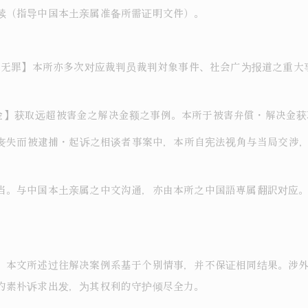
续（指导中国本土亲属准备所需证明文件）。
获取无罪】本所亦多次对应裁判员裁判対象事件、社会广为报道之重
円解决金】获取远超被害金之解决金额之事例。本所于被害弁償・解决金
格丧失而被逮捕・起诉之相谈者事案中，本所自宪法视角与当局交涉
当。与中国本土亲属之中文沟通，亦由本所之中国語専属翻訳对应
。本文所述过往解决案例系基于个别情事，并不保证相同结果。涉
的素朴诉求出发，为其权利的守护倾尽全力。