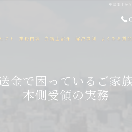
中国本土か
セプト
業務内容
弁護士紹介
解決事例
よくある質
送金で困っているご家
本側受領の実務