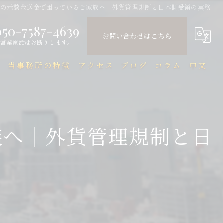
らの示談金送金で困っているご家族へ｜外貨管理規制と日本側受領の実務
050-7587-4639
お問い合わせはこちら
営業電話はお断りします。
問
当事務所の特徴
アクセス
ブログ
コラム
中文
中国人
中文Q&A（常见问题）
民事
族へ｜外貨管理規制と日
刑事
企業法務
行政
刑事事件と在留