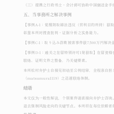
（三）提携之行政书士・会计师可协助中国侧送金手
五、当事務所之解决事例
【事例A-1：覚醒剤取締法违反（営利目的所持）
彰显本所对捜査批判・证据分析之实务能力。
【事例C-1：取り込み詐欺被害事件获7,500万
【事例D-1：难关之在留特别许可1発获取】在留资
联络、证明文件之整备，乃关键要素。
本所松村弁护士自接见初动至公判结审，全程亲自担
（matsumura1119）之迅速联络体制。
结语
本文仅为一般性解说，个别案件请直接向弁护士咨询
退去强制风险走向的关键节点。本所将在每位依頼者