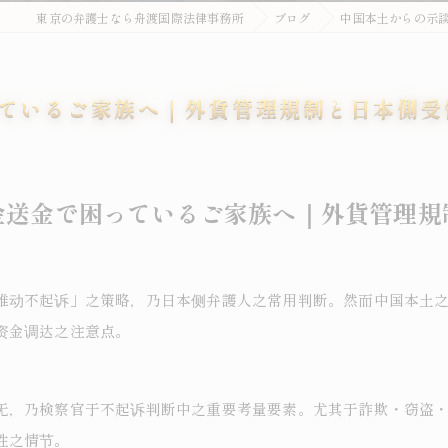
東京の弁護士なら舟渡国際法律事務所
ブログ
中国本土からの示
ているご家族へ｜外貨管理規制と日本側受
金送金で困っているご家族へ｜外貨管理規
推动不起诉」之策略，乃日本侧弁護人之常用判断。然而中国本土
资金调达之注意点。
无，乃検察官于不起诉判断中之重要考量要素。尤其于詐欺・窃盗
性之情节。