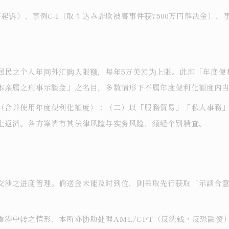
起诉）、事例C-1（取り込み詐欺被害事件获7500万円解决金）、
居民之个人年间外汇购入限额，每年5万美元为上限。此即「年度便
本亲属之刑事示談金」之名目，多数情形下不属年度便利化額度内
（合并使用年度便利化額度）；（二）以「服務貿易」「私人事務
土返済。各方案皆有其法律风险与实务风险，须经个别精査。
交涉之进度管理。倘送金未能及时到位，则采取先行获取「示談合
港中转之情形，本所亦协助处理AML/CFT（反洗钱・反恐融资