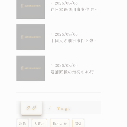
2026/08/06
在日本遇到刑事案件·强制遣返问题：中国人最常问的11个问题（律师解答）
2026/08/06
中国人の刑事事件と強制送還：よくある11の質問に弁護士が答えます
2026/08/06
逮捕直後の最初の48時間：何をすべきか、何をしてはいけないか
タグ
Tags
詐欺
入管法
松村大介
窃盗