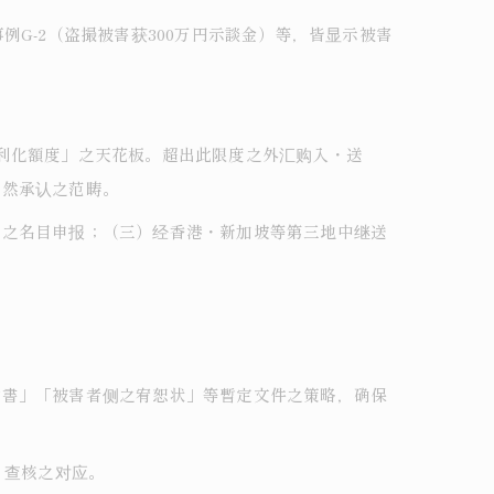
事例G-2（盗撮被害获300万円示談金）等，皆显示被害
利化額度」之天花板。超出此限度之外汇购入・送
当然承认之范畴。
」之名目申报；（三）经香港・新加坡等第三地中继送
意書」「被害者侧之宥恕状」等暫定文件之策略，确保
）查核之对应。