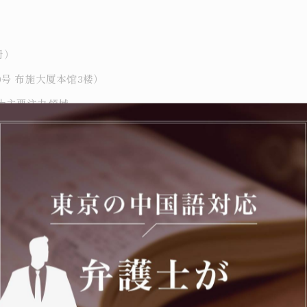
册）
号 布施大厦本馆3楼）
为主要注力领域。
获取、特殊诈欺案件之不起诉处分获取、罕见的在留特别许可获取
--