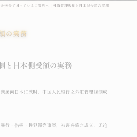
談金送金で困っているご家族へ｜外貨管理規制と日本側受領の実務
外国人刑事・在留Q&A
詐欺・特殊詐欺（受け子・闇バイト）
領の実務
オーバーステイ（不法残留）
窃盗・万引き
制と日本側受領の実務
薬物事件
傷害・暴行
之亲属向日本汇款时，中国人民银行之外汇管理规制成
わいせつ・盗撮
不法就労・オーバーステイ
外国人事件の解決事例
・暴行・伤害・性犯罪等事案，被害弁償之成立，无论
退去強制・在留特別許可