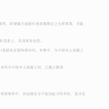
大事件。即便属无须援引被害感情论之无罪事案，亦能
获取实务上，具高度专业性。
，1発获取在留特别许可。本案中，与中国本土亲属之
。本所与中国本土亲属之间，已建立微信
外刑事案件中，初动接见与不起诉处分的争取，是决定