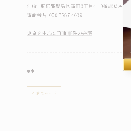
住所 : 東京都豊島区高田3丁目4-10布施ビル本
電話番号 :050-7587-4639
東京を中心に刑事事件の弁護
--------------------------------------------------------------------
刑事
< 前のページ