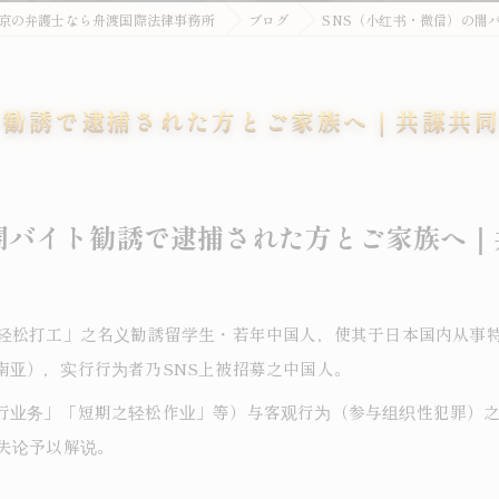
京の弁護士なら舟渡国際法律事務所
ブログ
SNS（小红书・微信）の闇
ト勧誘で逮捕された方とご家族へ｜共謀共
闇バイト勧誘で逮捕された方とご家族へ
「轻松打工」之名义勧誘留学生・若年中国人，使其于日本国内从事
南亚），实行行为者乃SNS上被招募之中国人。
行业务」「短期之轻松作业」等）与客观行为（参与组织性犯罪）
失论予以解说。