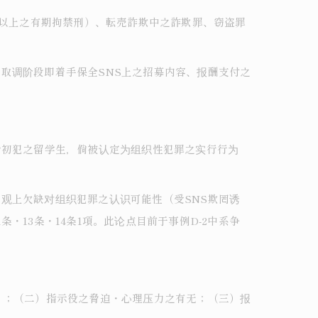
年以上之有期拘禁刑）、転売詐欺中之詐欺罪、窃盗罪
取调阶段即着手保全SNS上之招募内容、报酬支付之
令初犯之留学生，倘被认定为组织性犯罪之实行行为
观上欠缺对组织犯罪之认识可能性（受SNS欺罔诱
13条・14条1項。此论点目前于事例D-2中系争
）；（二）指示役之脅迫・心理压力之有无；（三）报