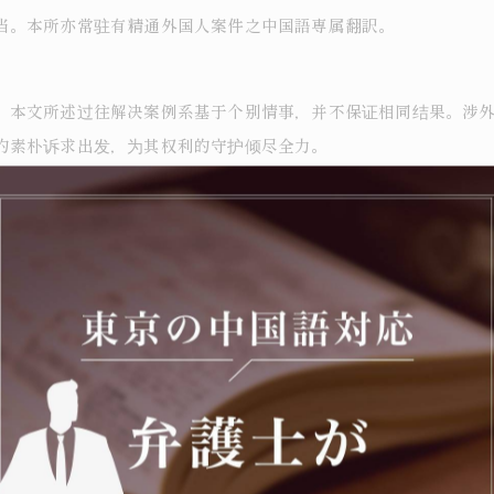
当。本所亦常驻有精通外国人案件之中国語専属翻訳。
。本文所述过往解决案例系基于个别情事，并不保证相同结果。涉
的素朴诉求出发，为其权利的守护倾尽全力。
册）
号 布施大厦本馆3楼）
为主要注力领域。
获取、特殊诈欺案件之不起诉处分获取、罕见的在留特别许可获取