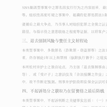
SNS勧誘型事案中之罪名因实行行为之内容而异，最
等。组织性高度可疑之事案中，組織的犯罪処罰法3
逮捕后之最大争点，乃当事人对组织犯罪之全貌之认
路径、与指示役之意思联络之程度等证据，以将客户
三、退去强制风险与责任主义射程论
本类型事案中，多数罪名（詐欺罪・窃盗罪等）之法
者，仍存被处1年以上拘禁刑（纵附执行猶予）之现
本所松村弁护士之独自论点，乃主张「退去强制事由
导），或「受け子」之意识仅及「合法报酬之作业」之
中，故不作断定预测。刑事弁护阶段即应保全认识可
四、不起诉処分之获取乃在留资格之最后防线
本类型事案中，不起诉判断之关键事实包括：（一）