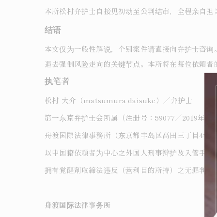
本所松村弁护士自接见初动至公判结审，全程亲自担
结语
本文仅为一般性解说，个别案件请直接向弁护士咨询
退去强制风险走向的关键节点。本所将在每位依頼者
执笔者
松村 大介（matsumura daisuke）／弁护士
第一东京弁护士会所属（注册号：59077／2019年注
舟渡国際法律事務所（东京都丰岛区高田三丁目4番10
以中国籍依頼者为中心之外国人刑事辩护及入管手续
拥有覚醒剤取締法违反（营利目的所持）之无罪判决
舟渡国际法律事务所