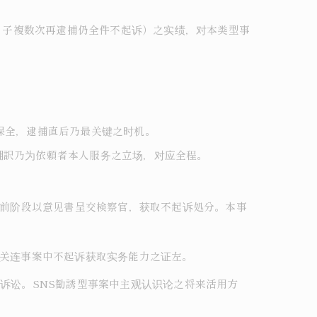
受け子複数次再逮捕仍全件不起诉）之实绩，对本类型事
。
保全，逮捕直后乃最关键之时机。
翻訳乃为依頼者本人服务之立场，对应全程。
诉前阶段以意见書呈交検察官，获取不起诉処分。本事
罪关连事案中不起诉获取实务能力之证左。
之诉讼。SNS勧誘型事案中主观认识论之将来活用方