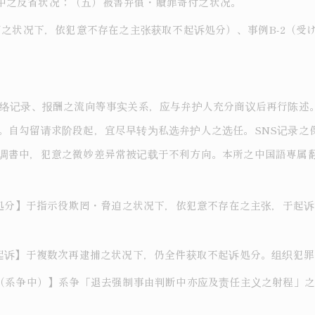
中之反省状况；（五）被害弁償・贖罪寄付之状况。
欺罔之状况下，依犯意不存在之主张获取不起诉処分）、事例B-2（
联络记录、报酬之流向等事实关系，应与弁护人充分商议后再行陈述
。自勾留请求阶段起，宜尽早转为私选弁护人之选任。SNS记录之
调書中，犯意之微妙差异常被记载于不利方向。本所之中国語専属
起诉処分】于指示役欺罔・脅迫之状况下，依犯意不存在之主张，于起
不起诉】于複数次再逮捕之状况下，仍全件获取不起诉処分。组织犯
济（系争中）】系争「退去强制事由判断中亦应及责任主义之射程」