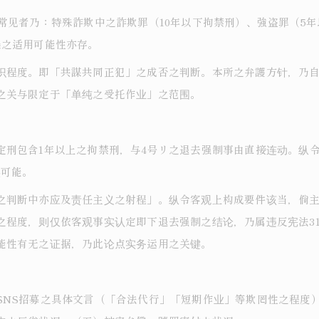
常见者乃：特殊詐欺中之詐欺罪（10年以下拘禁刑）、強盗罪（5
条之适用可能性亦存。
识程度。即「共謀共同正犯」之成否之判断。本所之弁護方针，乃自
之关与限定于「单纯之受托作业」之范围。
定刑包含1年以上之拘禁刑，与4号リ之退去强制事由直接连动。纵
实可能。
之判断中亦应及责任主义之射程」。纵令客观上构成要件该当，倘主
程度，则仅依客观事实认定即下退去强制之结论，乃属违反宪法31条・
能性有无之证据，乃此论点实务运用之关键。
SNS招募之具体文言（「合法代行」「短期作业」等欺罔性之程度