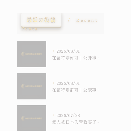
最近の投稿
Recent
Posts
2026/08/01
在留特别许可｜公开事例是“裁量基准”的一种，但并非所有许可都被公开
2026/08/01
在留特別許可｜公表事例は「裁量基準」の一種、しかし公表されていない許可もある
2026/07/28
家人被日本入管收容了怎么办？｜收容・假放免・在留特别许可问答