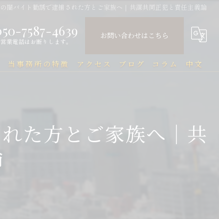
）の闇バイト勧誘で逮捕された方とご家族へ｜共謀共同正犯と責任主義論
050-7587-4639
お問い合わせはこちら
営業電話はお断りします。
問
当事務所の特徴
アクセス
ブログ
コラム
中文
中国人
中文Q&A（常见问题）
民事
された方とご家族へ｜共
刑事
論
企業法務
行政
刑事事件と在留