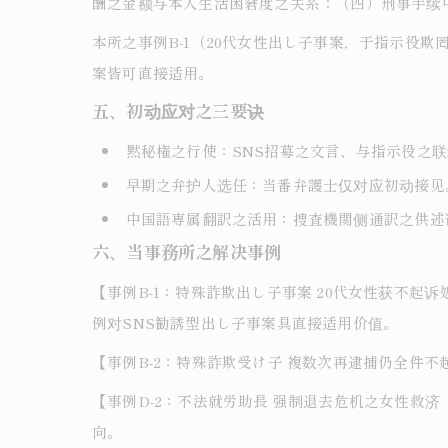
酬之金额与本人生活困窘度之关系；（四）刑事手续
本所之事例B-1（20代女性出し子事案，于指示役
案皆可直接适用。
五、初动应对之三要诀
黙秘権之行使：SNS招募之文言、与指示役之
早期之弁护人选任：当番弁護士仅对应初动接见
中国語専属翻訳之活用：捜査機関侧通訳之供述
六、当事務所之解决事例
【事例B-1：特殊詐欺出し子事案 20代女性获不
例对SNS勧誘型出し子事案具直接适用价值。
【事例B-2：特殊詐欺受け子 複数次再逮捕仍全件
【事例D-2：不法就労助長 强制退去危机之女性救
向。