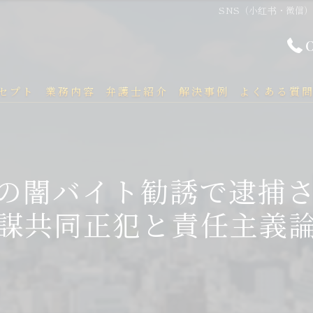
SNS（小红书・微信
セプト
業務内容
弁護士紹介
解決事例
よくある質
）の闇バイト勧誘で逮捕
謀共同正犯と責任主義