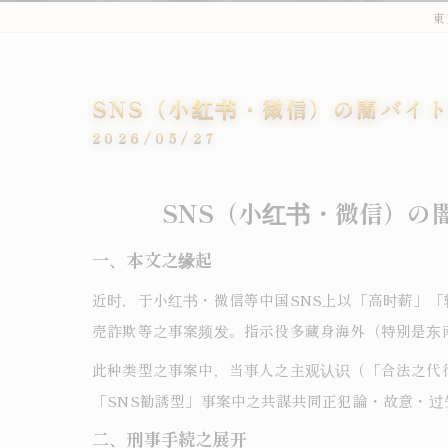
東
SNS（小红书・微信）の闇バイ
2026/05/27
SNS（小红书・微信）の
一、本文之缘起
近时，于小红书・微信等中国SNS上以「高时薪」
売詐欺等之事案频发。指示役多藏身海外（特别是东
此种类型之事案中，当事人之主观认识（「合法之代
「SNS勧誘型」事案中之共謀共同正犯論・故意・过
二、刑事手続之展开