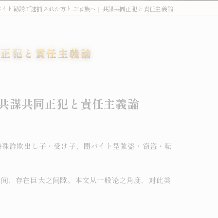
バイト勧誘で逮捕された方とご家族へ｜共謀共同正犯と責任主義論
外国人刑事・在留Q&A
詐欺・特殊詐欺（受け子・闇バイト）
同正犯と責任主義論
オーバーステイ（不法残留）
窃盗・万引き
｜共謀共同正犯と責任主義論
薬物事件
傷害・暴行
特殊詐欺出し子・受け子、闇バイト型強盗・窃盗・転
わいせつ・盗撮
不法就労・オーバーステイ
之间，存在巨大之间隙。本文从一般论之角度，对此类
外国人事件の解決事例
退去強制・在留特別許可