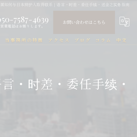
家属如何与日本辩护人取得联系｜语言・时差・委任手续・送金之实务指南
050-7587-4639
お問い合わせはこちら
営業電話はお断りします。
問
当事務所の特徴
アクセス
ブログ
コラム
中文
中国人
中文Q&A（常见问题）
民事
语言・时差・委任手续・
刑事
企業法務
行政
刑事事件と在留