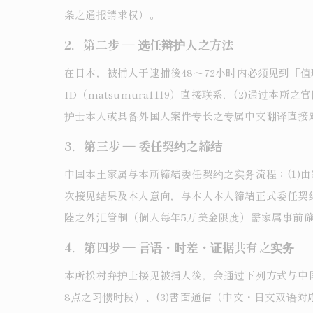
条之通报請求权）。
2．第二步 ― 选任辩护人之方法
在日本，被捕人于逮捕後48〜72小时内必须见到「
ID（matsumura1119）直接联系，(2)通过本所
护士本人或具备外国人案件专长之专属中文翻译直接
3．第三步 ― 委任契约之締结
中国本土家属与本所締結委任契约之实务流程：(1)
次接见结果及本人意向，与本人本人締結正式委任契约
陸之外汇管制（個人每年5万美金限度）需家属事前
4．第四步 ― 言语・时差・证据共有之实务
本所松村弁护士接见被捕人後，会通过下列方式与中国
8点之习惯时段）、(3)書面通信（中文・日文双语対