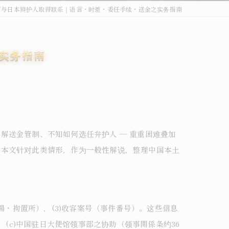
何与日本辩护人取得联系｜语言・时差・委任手续・送金之实务指南
外国人刑事・在留Q&A
詐欺・特殊詐欺（受け子・闇バイト）
实务指南
オーバーステイ（不法残留）
窃盗・万引き
南
薬物事件
傷害・暴行
解送金管制、不知如何选任弁护人 ― 重重困难叠加
。本文针对此类情形，作为一般性解说，整理中国本土
わいせつ・盗撮
不法就労・オーバーステイ
外国人事件の解決事例
場・拘置所），(3)收容案号（事件番号）。这些信息
(c)中国驻日大使馆领事部之协助（领事関係条约36
退去強制・在留特別許可