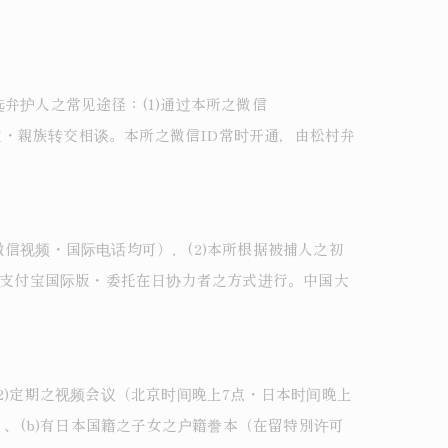
弁护人之常见途径：(1)通过本所之微信
通过在日朋友・親族转交相谈。本所之微信ID常时开通，由松村弁
信视频・国际电话均可），(2)本所根据被捕人之初
・支付宝国际版・委托在日协力者之方式进行。中国大
2)定期之视频会议（北京时间晚上7点・日本时间晚上
）、(b)有日本国籍之子女之户籍誊本（在留特別许可