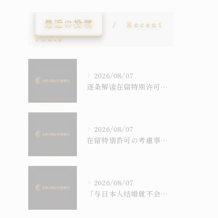
最近の投稿
Recent
Posts
2026/08/07
逐条解读在留特别许可之考量事由｜令和6年施行之入管法50条5项与主张之构筑
2026/08/07
在留特別許可の考慮事情を逐条で読む｜令和6年施行の入管法50条5項と主張の組み立て方
2026/08/07
「与日本人结婚就不会被强制遣返」之误解｜配偶在留资格与退去强制事由之关系