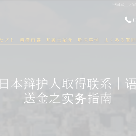
中国本土之
セプト
業務内容
弁護士紹介
解決事例
よくある質
日本辩护人取得联系｜
送金之实务指南