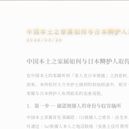
中国本土之家属如何与日本辩护人
2026/05/26
中国本土之家属如何与日本辩护人取
在中国本土的家属听到「家人在日本被捕」之消息时
而来。本所松村大介弁护士接到的初动相谈中，相当
家属与日本辩护人取得联系的实务流程。
1．第一步 ― 確認被捕人的身份与収容场所
中国本土家属首先須確認：(1)被捕人之姓名・出生年
可通过：(a)被捕人本人之电话联络（实务上仅可使用