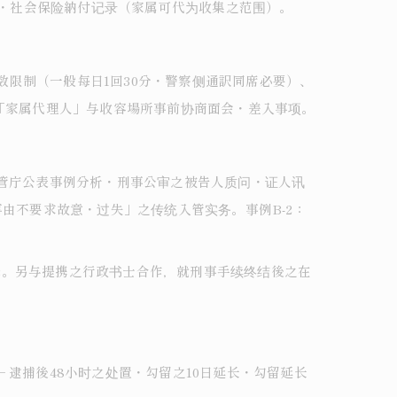
金・社会保险納付记录（家属可代为收集之范围）。
回数限制（一般每日1回30分・警察侧通訳同席必要）、
「家属代理人」与收容場所事前协商面会・差入事项。
入管庁公表事例分析・刑事公审之被告人质问・证人讯
由不要求故意・过失」之传统入管实务。事例B-2：
译。另与提携之行政书士合作，就刑事手续终结後之在
逮捕後48小时之处置・勾留之10日延长・勾留延长