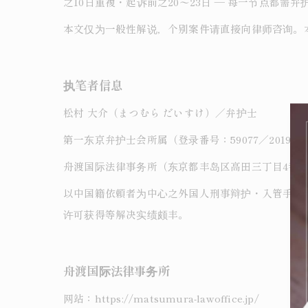
之10日重複・起诉前之20〜23日 ― 每一节点都
本文仅为一般性解说，个别案件请直接向律师咨询。
执笔者信息
松村 大介（まつむら だいすけ）／弁护士
第一东京弁护士会所属（登录番号：59077／2019年
舟渡国际法律事务所（东京都丰岛区高田三丁目4番10
以中国籍依頼者为中心之外国人刑事辩护・入管手续
许可获得等解决实绩颇丰。
舟渡国际法律事务所
网站：https://matsumura-lawoffice.jp/