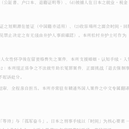
明（公証書、户口本、退籍证明等）、(d)被捕人在日本之就业・税
签证之短期滞在签证（中国籍亦适用）、(2)收容場所之面会时间・
但接见禁止决定之有无须由弁护人事前確認）。本所松村弁护士可作为
日本人女性怀孕後在留资格喪失之案件，本所支援婚姻・认知手续・
-2：本所现正係争之不法就労助长冤罪案件，正面挑战「退去强制事
不起诉处分。
结审，全程亲自担当。本所亦常驻有精通外国人案件之中文专属翻
等待」与「孤军奋斗」。日本之刑事手续以「时间」为核心要素 ― 