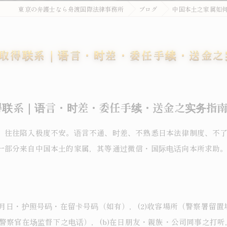
東京の弁護士なら舟渡国際法律事務所
ブログ
中国本土之家属如
取得联系｜语言・时差・委任手续・送金之
得联系｜语言・时差・委任手续・送金之实务指
，往往陷入极度不安。语言不通、时差、不熟悉日本法律制度、不了
一部分来自中国本土的家属，其等通过微信・国际电话向本所求助
月日・护照号码・在留卡号码（如有），(2)收容場所（警察署留置
警察官在场监督下之电话），(b)在日朋友・親族・公司同事之打听，