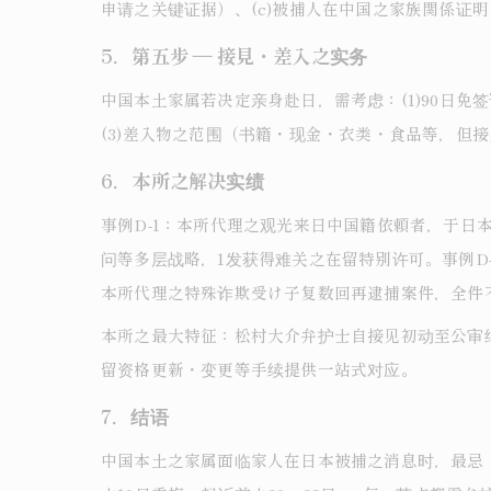
申请之关键证据）、(c)被捕人在中国之家族関係证
5．第五步 ― 接見・差入之实务
中国本土家属若决定亲身赴日，需考虑：(1)90日免
(3)差入物之范围（书籍・现金・衣类・食品等，
6．本所之解决实绩
事例D-1：本所代理之观光来日中国籍依頼者，于
问等多层战略，1发获得难关之在留特别许可。事例D
本所代理之特殊诈欺受け子复数回再逮捕案件，全件
本所之最大特征：松村大介弁护士自接见初动至公审
留资格更新・变更等手续提供一站式对应。
7．结语
中国本土之家属面临家人在日本被捕之消息时，最忌「