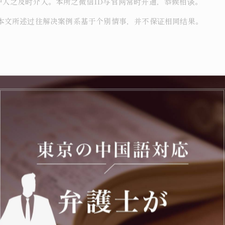
需弁护人之及时介入。本所之微信ID与官网常时开通，恭候相谈。
本文所述过往解决案例系基于个别情事，并不保证相同结果。
登录）
号 布施大楼本馆3楼）
为主要注力分野。覚醒剂取締法违反（営利目的所持）之无罪判决