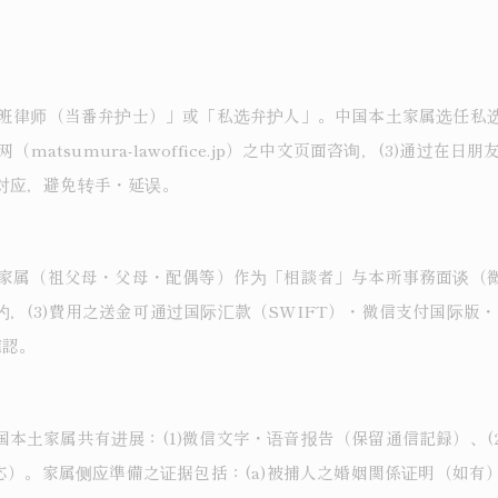
值班律师（当番弁护士）」或「私选弁护人」。中国本土家属选任私选
之官网（matsumura-lawoffice.jp）之中文页面咨询，(3)
对应，避免转手・延误。
由家属（祖父母・父母・配偶等）作为「相談者」与本所事務面谈（微
，(3)費用之送金可通过国际汇款（SWIFT）・微信支付国际版
確認。
本土家属共有进展：(1)微信文字・语音报告（保留通信記録）、(
応）。家属侧应準備之证据包括：(a)被捕人之婚姻関係证明（如有