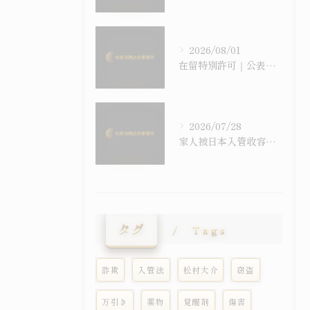
2026/08/01
在留特別許可｜公表事例は「裁量基準」の一種、しかし公表されていない許可もある
2026/07/28
家人被日本入管收容了怎么办？｜收容・假放免・在留特别许可问答
タグ
Tags
詐欺
入管法
松村大介
窃盗
万引き
薬物
覚醒剤
傷害