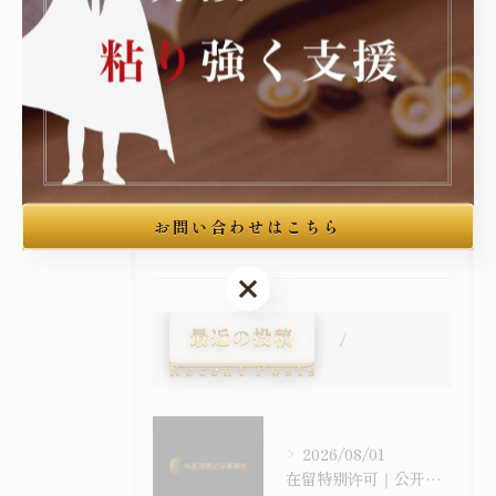
中国人
民事
刑事
企業法務
行政
お問い合わせはこちら
お知らせ
お問い合わせはこちら
最近の投稿
Recent Posts
2026/08/01
在留特别许可｜公开事例是“裁量基准”的一种，但并非所有许可都被公开