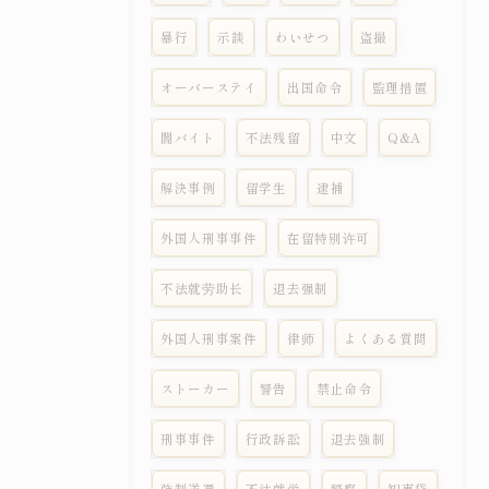
暴行
示談
わいせつ
盗撮
オーバーステイ
出国命令
監理措置
闇バイト
不法残留
中文
Q&A
解決事例
留学生
逮捕
外国人刑事事件
在留特别许可
不法就劳助长
退去强制
外国人刑事案件
律师
よくある質問
ストーカー
警告
禁止命令
刑事事件
行政訴訟
退去強制