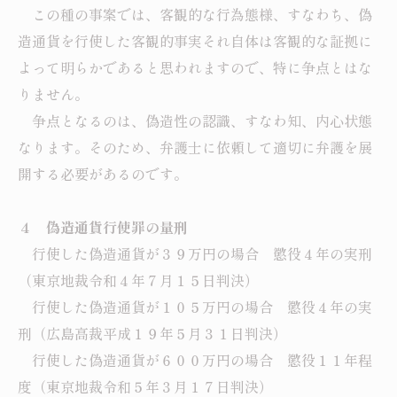
この種の事案では、客観的な行為態様、すなわち、偽
造通貨を行使した客観的事実それ自体は客観的な証拠に
よって明らかであると思われますので、特に争点とはな
りません。
争点となるのは、偽造性の認識、すなわ知、内心状態
なります。そのため、弁護士に依頼して適切に弁護を展
開する必要があるのです。
４ 偽造通貨行使罪の量刑
行使した偽造通貨が３９万円の場合 懲役４年の実刑
（東京地裁令和４年７月１５日判決）
行使した偽造通貨が１０５万円の場合 懲役４年の実
刑（広島高裁平成１９年５月３１日判決）
行使した偽造通貨が６００万円の場合 懲役１１年程
度（東京地裁令和５年３月１７日判決）