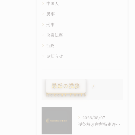
中国人
民事
刑事
企業法務
行政
お知らせ
最近の投稿
Recent Posts
2026/08/07
逐条解读在留特别许可之考量事由｜令和6年施行之入管法50条5项与主张之构筑