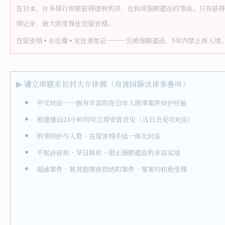
在日本，许多罪行即使获得缓刑判决，也构成强制遣返的事由。只有获得
罪记录，最大限度保住在留资格。
在留资格 • 永住権 • 定住者签证——一旦被强制遣返，5年内禁止再入
▶
请立即联系松村大介律师（舟渡国际法律事务所）
中文对应——拥有丰富的在日华人刑事案件辩护经验
被逮捕后24小时均可立即安排会见（当日会见可对应）
刑事辩护与入管・在留资格手续一体化对应
不起诉获取・早日释放・阻止强制遣返的丰富实绩
疑难案件・被其他律师拒绝的案件・冤案均积极受理