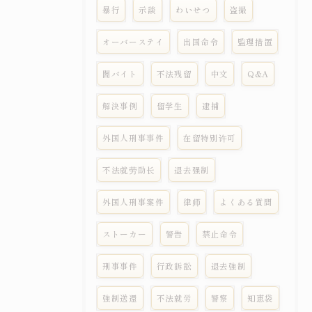
暴行
示談
わいせつ
盗撮
オーバーステイ
出国命令
監理措置
闇バイト
不法残留
中文
Q&A
解決事例
留学生
逮捕
外国人刑事事件
在留特别许可
不法就劳助长
退去强制
外国人刑事案件
律师
よくある質問
ストーカー
警告
禁止命令
刑事事件
行政訴訟
退去強制
強制送還
不法就労
警察
知恵袋