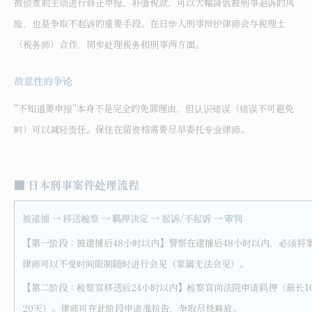
被侦查前主动进行修正申报、补缴税款，可以大幅降低被刑事追诉的风
险，也是争取不起诉的重要手段。在日华人刑事辩护律师会与税理士
（税务师）合作，同步处理税务和刑事两方面。
故意性的争论
"不知道要申报"本身不是完全的免罪理由，但认识错误（错误不可避免
时）可以减轻责任。保住在留资格需要尽早委托专业律师。
■
日本刑事案件处理流程
被逮捕 → 移送检察 → 羁押决定 → 起诉/不起诉 → 审判
【第一阶段：被逮捕后48小时以内】警察在逮捕后48小时以内，必须将
律师可以不受时间限制随时进行会见（家属无法会见）。
【第二阶段：检察官移送后24小时以内】检察官向法院申请羁押（最长1
20天）。律师可在此阶段申请准抗告，争取尽快释放。