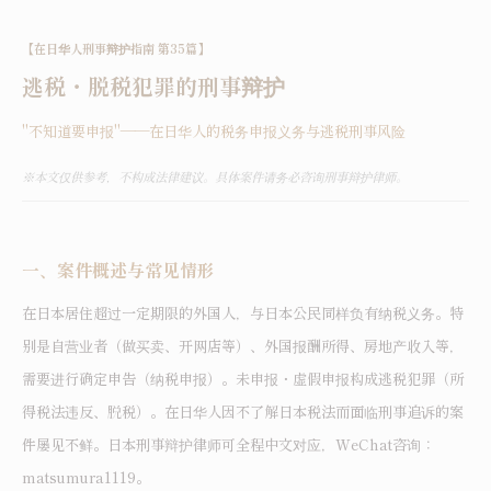
【在日华人刑事辩护指南 第35篇】
逃税・脱税犯罪的刑事辩护
"
不知道要申报"——在日华人的税务申报义务与逃税刑事风险
※
本文仅供参考，不构成法律建议。具体案件请务必咨询刑事辩护律师。
一、案件概述与常见情形
在日本居住超过一定期限的外国人，与日本公民同样负有纳税义务。特
别是自营业者（做买卖、开网店等）、外国报酬所得、房地产收入等，
需要进行确定申告（纳税申报）。未申报・虚假申报构成逃税犯罪（所
得税法违反、脱税）。在日华人因不了解日本税法而面临刑事追诉的案
件屡见不鲜。日本刑事辩护律师可全程中文对应，WeChat咨询：
matsumura1119。