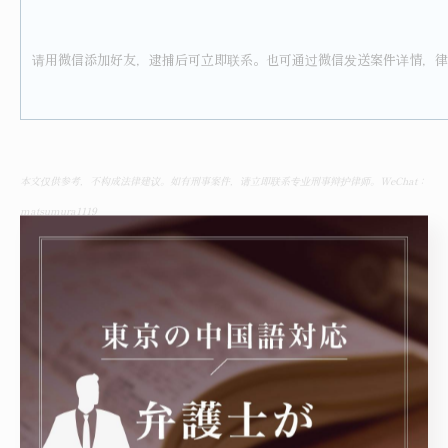
请用微信添加好友，逮捕后可立即联系。也可通过微信发送案件详情，律
本文仅供参考，不构成法律建议。如有刑事案件，请立即联系专业刑事辩护律师。WeChat：
matsumura1119
----------------------------------------------------------------------
舟渡国際法律事務所
住所 : 東京都豊島区高田3丁目4-10布施ビル本館3階
電話番号 :050-7587-4639
東京にて中国人の方をサポート