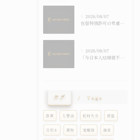
2026/08/07
在留特別許可の考慮事情を逐条で読む｜令和6年施行の入管法50条5項と主張の組み立て方
2026/08/07
「与日本人结婚就不会被强制遣返」之误解｜配偶在留资格与退去强制事由之关系
タグ
Tags
詐欺
入管法
松村大介
窃盗
万引き
薬物
覚醒剤
傷害