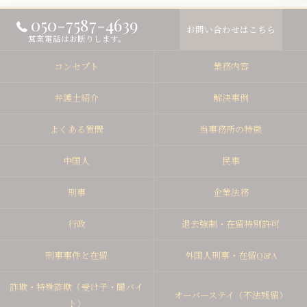
050-7587-4639
お問い合わせはこちら
営業電話はお断りします。
コンセプト
業務内容
弁護士紹介
解決事例
よくある質問
当事務所の特徴
中国人
民事
刑事
企業法務
行政
退去強制・在留特別許可
刑事事件と在留
外国人刑事・在留Q&A
詐欺・特殊詐欺（受け子・闇バイ
オーバーステイ（不法残留）
ト）