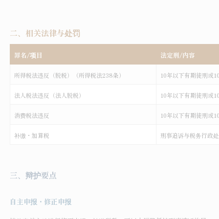
二、相关法律与处罚
罪名/项目
法定刑/内容
所得税法违反（脱税）（所得税法238条）
10
年以下有期徒刑或1
法人税法违反（法人脱税）
10
年以下有期徒刑或1
消费税法违反
10
年以下有期徒刑或1
补缴・加算税
刑事追诉与税务行政处
三、辩护要点
自主申报・修正申报