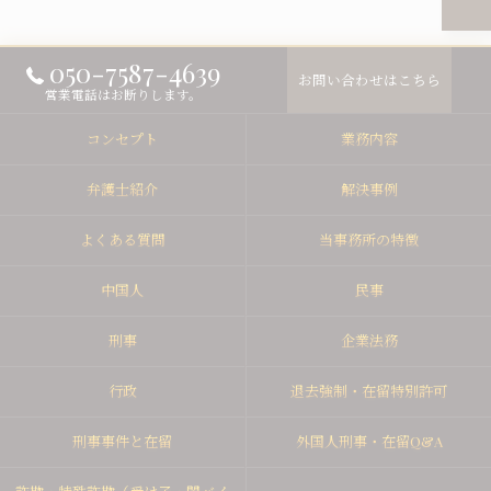
050-7587-4639
お問い合わせはこちら
営業電話はお断りします。
コンセプト
業務内容
弁護士紹介
解決事例
よくある質問
当事務所の特徴
中国人
民事
刑事
企業法務
行政
退去強制・在留特別許可
刑事事件と在留
外国人刑事・在留Q&A