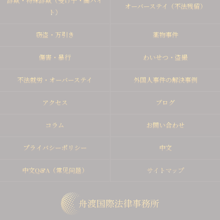
詐欺・特殊詐欺（受け子・闇バイ
オーバーステイ（不法残留）
ト）
窃盗・万引き
薬物事件
傷害・暴行
わいせつ・盗撮
不法就労・オーバーステイ
外国人事件の解決事例
アクセス
ブログ
コラム
お問い合わせ
プライバシーポリシー
中文
中文Q&A（常见问题）
サイトマップ