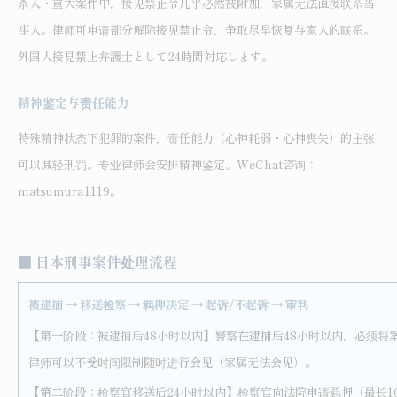
杀人・重大案件中，接见禁止令几乎必然被附加，家属无法直接联系当
事人。律师可申请部分解除接见禁止令，争取尽早恢复与家人的联系。
外国人接見禁止弁護士として24時間対応します。
精神鉴定与责任能力
特殊精神状态下犯罪的案件，责任能力（心神耗弱・心神喪失）的主张
可以减轻刑罚。专业律师会安排精神鉴定。WeChat咨询：
matsumura1119。
■
日本刑事案件处理流程
被逮捕 → 移送检察 → 羁押决定 → 起诉/不起诉 → 审判
【第一阶段：被逮捕后48小时以内】警察在逮捕后48小时以内，必须将
律师可以不受时间限制随时进行会见（家属无法会见）。
【第二阶段：检察官移送后24小时以内】检察官向法院申请羁押（最长1