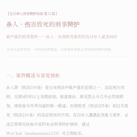
【在日华人刑事辩护指南 第31篇】
杀人・伤害致死的刑事辩护
最严重的刑事案件——杀人・伤害致死案件的在日华人紧急辩护
※
本文仅供参考，不构成法律建议。具体案件请务必咨询刑事辩护律师。
一、案件概述与常见情形
杀人罪（刑法199条）是日本刑法中最严重的犯罪之一，法定刑为死
刑、无期或5年以上有期徒刑。被逮捕后，接见禁止令几乎必然被附
加，律师是与外界沟通的唯一渠道。伤害致死（刑法205条）和过失致
死（刑法210条）的法定刑有所不同。在日华人遭遇此类重大案件，必
须立即委托经验丰富的专业刑事辩护律师，通过
WeChat（matsumura1119）可立即联系。