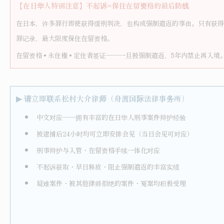
【在日华人特别注意】不起诉=保住在留资格的最后防线
在日本，许多罪行即使获得缓刑判决，也构成强制遣返的事由。只有获得
罪记录，最大限度保住在留资格。
在留资格 • 永住権 • 定住者签证——一旦被强制遣返，5年内禁止再入
▶
请立即联系松村大介律师（舟渡国际法律事务所）
中文对应——拥有丰富的在日华人刑事案件辩护经验
被逮捕后24小时均可立即安排会见（当日会见可对应）
刑事辩护与入管・在留资格手续一体化对应
不起诉获取・早日释放・阻止强制遣返的丰富实绩
疑难案件・被其他律师拒绝的案件・冤案均积极受理