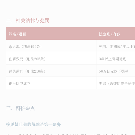
二、相关法律与处罚
罪名/项目
法定刑/内容
杀人罪（刑法199条）
死刑、无期或5年以上
伤害致死（刑法205条）
3
年以上有期徒刑
过失致死（刑法210条）
50
万日元以下罚款
正当防卫成立
无罪（需证明符合要件
三、辩护要点
接见禁止令的解除是第一要务