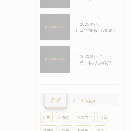
2026/08/07
在留特別許可の考慮事情を逐条で読む｜令和6年施行の入管法50条5項と主張の組み立て方
2026/08/07
「与日本人结婚就不会被强制遣返」之误解｜配偶在留资格与退去强制事由之关系
タグ
Tags
詐欺
入管法
松村大介
窃盗
万引き
薬物
覚醒剤
傷害