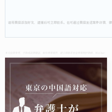
请用微信添加好友，逮捕后可立即联系。也可通过微信发送案件详情，律
本文仅供参考，不构成法律建议。如有刑事案件，请立即联系专业刑事辩护律师。WeChat：
matsumura1119
----------------------------------------------------------------------
舟渡国際法律事務所
住所 : 東京都豊島区高田3丁目4-10布施ビル本館3階
電話番号 :050-7587-4639