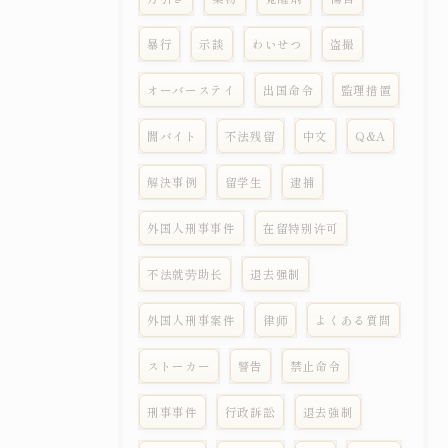
暴行
示談
わいせつ
盗撮
オーバーステイ
出国命令
監理措置
闇バイト
不法残留
中文
Q&A
解決事例
留学生
逮捕
外国人刑事事件
在留特别许可
不法就劳助长
退去强制
外国人刑事案件
律师
よくある質問
ストーカー
警告
禁止命令
刑事事件
行政訴訟
退去強制