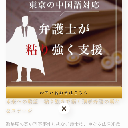
真実を追求する過程では、何度も困難に直面しますが、
そのたびに諦めずに粘り強く取り組む姿勢が結果を左右
します。弁護士としての成長は、こうした挑戦の積み重
ねにより促され、案件解決までの道のりが次の実務の糧
となります。耐え難いと感じる場面でも冷静さを失わ
ず、不断の努力を続けることが、難事件を乗り越える鍵
となるのです。弁護士業界において、こうした粘り強さ
は単なる技術以上の精神的強さを象徴し、挑戦から成長
への道筋を示しています。
お問い合わせはこちら
未来への展望：粘り強さで築く刑事弁護の新た
お問い合わせはこちら
なステージ
難易度の高い刑事事件に挑む弁護士は、単なる法律知識