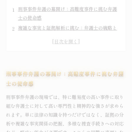
刑事事件弁護の幕開け：高難度事件に挑む弁護
士の使命感
複雑な事実と証拠解析に挑む：弁護士の戦略と
思考力
冷静さを保ちながら闘う：精神的プレッシャー
との戦い
被疑者の権利を守るために：法廷での粘り強い
刑事事件弁護の幕開け：高難度事件に挑む弁護
闘争
士の使命感
諦めない心が勝敗を分ける：難事件を乗り越え
た成功体験
刑事事件弁護の現場では、特に難易度の高い事件に取り
挑戦から成長へ：困難な刑事事件が弁護士にも
組む弁護士に対して高い専門性と精神的な強さが求めら
たらす力
れます。単に法律の知識を持つだけではなく、証拠の分
未来への展望：粘り強さで築く刑事弁護の新た
析や複雑な事実関係の把握、多様な捜査手続きへの対応
なステージ