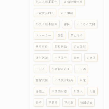
外国人刑事事件
在留特别许可
不法就劳助长
退去强制
外国人刑事案件
律师
よくある質問
ストーカー
警告
禁止命令
刑事事件
行政訴訟
退去強制
強制送還
不法就労
警察
知恵袋
中国人
在留特別許可
中国語
在留資格
不法就労助長
東京
弁護士
中国語対応
外国人
入管
紛争
不動産
不起訴
強制退去