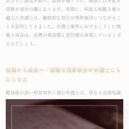
出さずに調査を続け、証拠を掘り下げ、細部に目を配る
姿勢が成功の鍵となります。実際に、何度も困難を乗り
越えた弁護士は、継続的な努力が事件解決につながるこ
とを証明してきました。弁護士業界におけるこうした挑
戦と成長は、法曹の使命感と責任感を体現していると言
えるでしょう。
挑戦から成長へ：困難な刑事事件が弁護士にも
たらす力
難易度の高い刑事事件に挑む弁護士は、単なる法律知識
だけでなく、複雑な事実関係や証拠解析に対する高度な
理解力が求められます。これらの事件は証拠の収集や捜
査手続きが複雑で、多岐にわたるため、冷静な判断力と
戦略の練り直しが不可欠です。被疑者の権利を守りつつ