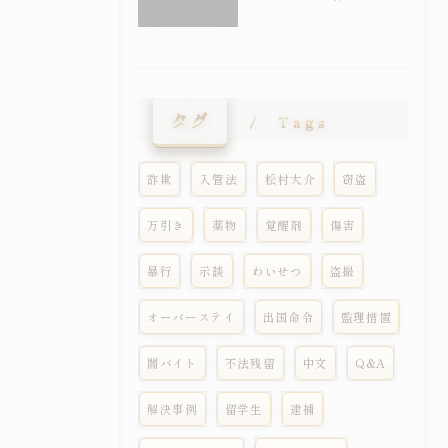
タグ
Tags
詐欺
入管法
松村大介
窃盗
万引き
薬物
覚醒剤
傷害
暴行
示談
わいせつ
盗撮
オーバーステイ
出国命令
監理措置
闇バイト
不法残留
中文
Q&A
解決事例
留学生
逮捕