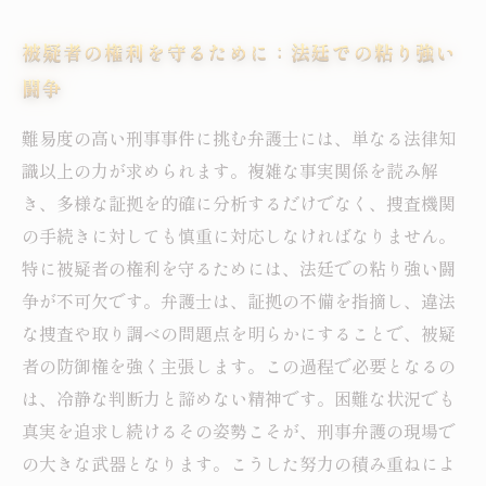
被疑者の権利を守るために：法廷での粘り強い
闘争
難易度の高い刑事事件に挑む弁護士には、単なる法律知
識以上の力が求められます。複雑な事実関係を読み解
き、多様な証拠を的確に分析するだけでなく、捜査機関
の手続きに対しても慎重に対応しなければなりません。
特に被疑者の権利を守るためには、法廷での粘り強い闘
争が不可欠です。弁護士は、証拠の不備を指摘し、違法
な捜査や取り調べの問題点を明らかにすることで、被疑
者の防御権を強く主張します。この過程で必要となるの
は、冷静な判断力と諦めない精神です。困難な状況でも
真実を追求し続けるその姿勢こそが、刑事弁護の現場で
の大きな武器となります。こうした努力の積み重ねによ