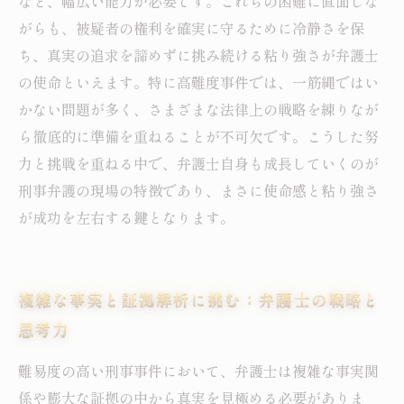
など、幅広い能力が必要です。これらの困難に直面しな
がらも、被疑者の権利を確実に守るために冷静さを保
ち、真実の追求を諦めずに挑み続ける粘り強さが弁護士
の使命といえます。特に高難度事件では、一筋縄ではい
かない問題が多く、さまざまな法律上の戦略を練りなが
ら徹底的に準備を重ねることが不可欠です。こうした努
力と挑戦を重ねる中で、弁護士自身も成長していくのが
刑事弁護の現場の特徴であり、まさに使命感と粘り強さ
が成功を左右する鍵となります。
複雑な事実と証拠解析に挑む：弁護士の戦略と
思考力
難易度の高い刑事事件において、弁護士は複雑な事実関
係や膨大な証拠の中から真実を見極める必要がありま