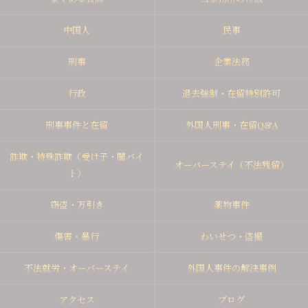
中国人
民事
刑事
企業法務
行政
退去強制・在留特別許可
刑事事件と在留
外国人刑事・在留Q&A
詐欺・特殊詐欺（受け子・闇バイ
オーバーステイ（不法残留）
ト）
窃盗・万引き
薬物事件
傷害・暴行
わいせつ・盗撮
不法就労・オーバーステイ
外国人事件の解決事例
アクセス
ブログ