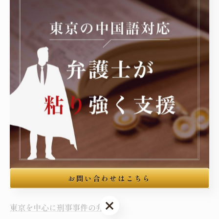
弊所では複雑な在留特別許可が認められた実績や、入
管に対する行政訴訟の豊富な経験がありますので、在留
資格を守りたい方は安心してご相談ください。
----------------------------------------------------------------------
舟渡国際法律事務所
住所 : 東京都豊島区高田3丁目4-10布施ビル本館3階
電話番号 :050-7587-4639
東京にて中国人の方をサポート
東京を中心に民事事件に対応
お問い合わせはこちら
お問い合わせはこちら
東京を中心に刑事事件の弁護