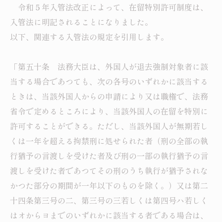
令和５年入管法改正によって、在留特別許可制度は、
入管法に明記されることになりました。
以下、関連する入管法の規定を引用します。
「第五十条 法務大臣は、外国人が退去強制対象者に該
当する場合であつても、次の各号のいずれかに該当する
ときは、当該外国人からの申請により又は職権で、法務
省令で定めるところにより、当該外国人の在留を特別に
許可することができる。ただし、当該外国人が無期若し
くは一年を超える拘禁刑に処せられた者（刑の全部の執
行猶予の言渡しを受けた者及び刑の一部の執行猶予の言
渡しを受けた者であつてその刑のうち執行が猶予されな
かつた部分の期間が一年以下のものを除く。）又は第二
十四条第三号の二、第三号の三若しくは第四号ハ若しく
はオからヨまでのいずれかに該当する者である場合は、