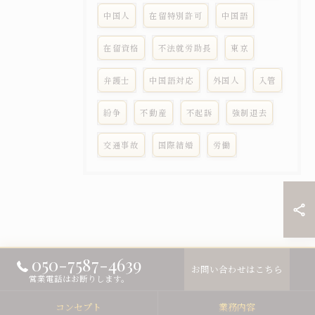
中国人
在留特別許可
中国語
在留資格
不法就労助長
東京
弁護士
中国語対応
外国人
入管
紛争
不動産
不起訴
強制退去
交通事故
国際結婚
労働
050-7587-4639
お問い合わせはこちら
営業電話はお断りします。
コンセプト
業務内容