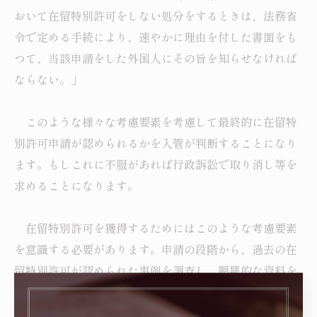
おいて在留特別許可をしない処分をするときは、法務省
令で定める手続により、速やかに理由を付した書面をも
つて、当該申請をした外国人にその旨を知らせなければ
ならない。」
このような様々な考慮要素を考慮して最終的に在留特
別許可申請が認められるかを入管が判断することになり
ます。もしこれに不服があれば行政訴訟で取り消し等を
求めることになります。
在留特別許可を獲得するためにはこのような考慮要素
を意識する必要があります。申請の段階から、過去の在
留特別許可が認められた事例を調査し、網羅的な資料を
揃えて入管と交渉すべきであると思います。