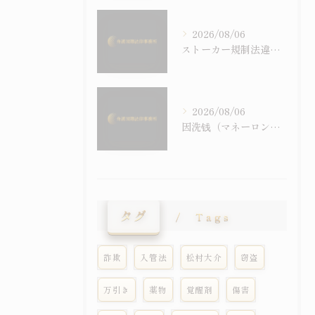
2026/08/06
ストーカー規制法違反で逮捕されたらどうなる？逮捕後の流れ・罰則・示談による不起訴の可能性
2026/08/06
因洗钱（マネーロンダリング）・地下钱庄被逮捕时——犯罪收益相关犯罪与外国人的在留风险
タグ
Tags
詐欺
入管法
松村大介
窃盗
万引き
薬物
覚醒剤
傷害