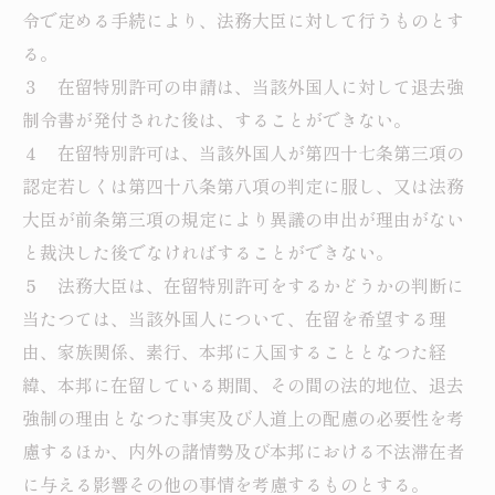
令で定める手続により、法務大臣に対して行うものとす
る。
３ 在留特別許可の申請は、当該外国人に対して退去強
制令書が発付された後は、することができない。
４ 在留特別許可は、当該外国人が第四十七条第三項の
認定若しくは第四十八条第八項の判定に服し、又は法務
大臣が前条第三項の規定により異議の申出が理由がない
と裁決した後でなければすることができない。
５ 法務大臣は、在留特別許可をするかどうかの判断に
当たつては、当該外国人について、在留を希望する理
由、家族関係、素行、本邦に入国することとなつた経
緯、本邦に在留している期間、その間の法的地位、退去
強制の理由となつた事実及び人道上の配慮の必要性を考
慮するほか、内外の諸情勢及び本邦における不法滞在者
に与える影響その他の事情を考慮するものとする。