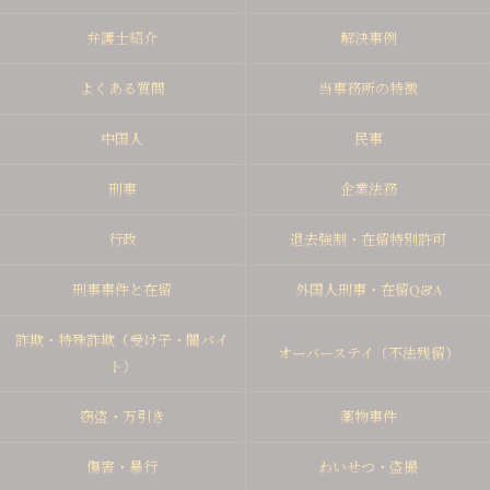
弁護士紹介
解決事例
よくある質問
当事務所の特徴
中国人
民事
刑事
企業法務
行政
退去強制・在留特別許可
刑事事件と在留
外国人刑事・在留Q&A
詐欺・特殊詐欺（受け子・闇バイ
オーバーステイ（不法残留）
ト）
窃盗・万引き
薬物事件
傷害・暴行
わいせつ・盗撮