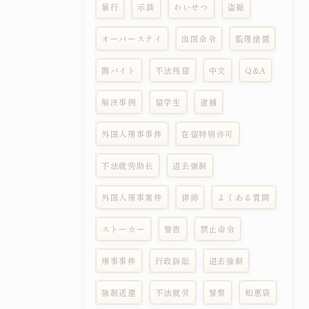
暴行
示談
わいせつ
盗撮
オーバーステイ
出国命令
監理措置
闇バイト
不法残留
中文
Q&A
解決事例
留学生
逮捕
外国人刑事事件
在留特别许可
不法就劳助长
退去强制
外国人刑事案件
律师
よくある質問
ストーカー
警告
禁止命令
刑事事件
行政訴訟
退去強制
強制送還
不法就労
警察
知恵袋