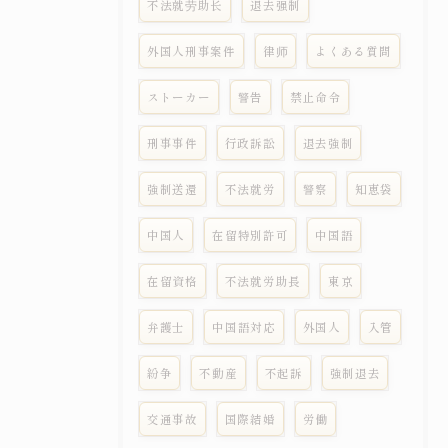
不法就劳助长
退去强制
外国人刑事案件
律师
よくある質問
ストーカー
警告
禁止命令
刑事事件
行政訴訟
退去強制
強制送還
不法就労
警察
知恵袋
中国人
在留特別許可
中国語
在留資格
不法就労助長
東京
弁護士
中国語対応
外国人
入管
紛争
不動産
不起訴
強制退去
交通事故
国際結婚
労働