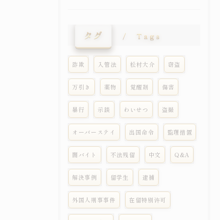
タグ
Tags
詐欺
入管法
松村大介
窃盗
万引き
薬物
覚醒剤
傷害
暴行
示談
わいせつ
盗撮
オーバーステイ
出国命令
監理措置
闇バイト
不法残留
中文
Q&A
解決事例
留学生
逮捕
外国人刑事事件
在留特别许可