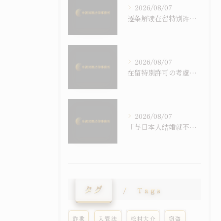
2026/08/07
逐条解读在留特别许可之考量事由｜令和6年施行之入管法50条5项与主张之构筑
2026/08/07
在留特別許可の考慮事情を逐条で読む｜令和6年施行の入管法50条5項と主張の組み立て方
2026/08/07
「与日本人结婚就不会被强制遣返」之误解｜配偶在留资格与退去强制事由之关系
タグ
Tags
詐欺
入管法
松村大介
窃盗