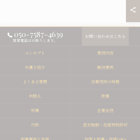
050-7587-4639
お問い合わせはこちら
営業電話はお断りします。
コンセプト
業務内容
弁護士紹介
解決事例
よくある質問
当事務所の特徴
中国人
民事
刑事
企業法務
行政
退去強制・在留特別許可
刑事事件と在留
外国人刑事・在留Q&A