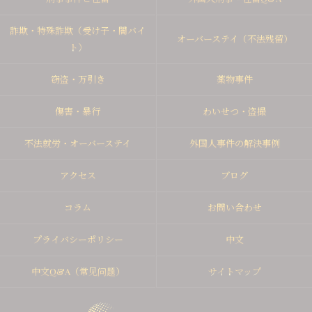
詐欺・特殊詐欺（受け子・闇バイ
オーバーステイ（不法残留）
ト）
窃盗・万引き
薬物事件
傷害・暴行
わいせつ・盗撮
不法就労・オーバーステイ
外国人事件の解決事例
アクセス
ブログ
コラム
お問い合わせ
プライバシーポリシー
中文
中文Q&A（常见问题）
サイトマップ