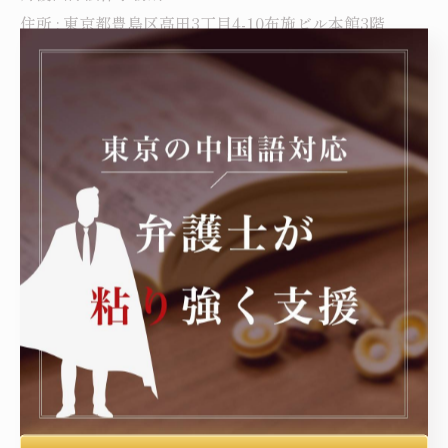
住所 : 東京都豊島区高田3丁目4-10布施ビル本館3階
電話番号 :050-7587-4639
東京を中心に刑事事件の弁護
----------------------------------------------------------------------
刑事
< 前のページ
一覧に戻る
次のページ >
カテゴリー