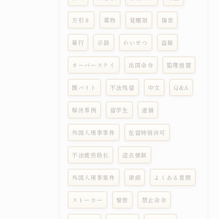
万引き
薬物
覚醒剤
傷害
暴行
示談
わいせつ
盗撮
オーバーステイ
出国命令
監理措置
闇バイト
不法残留
中文
Q&A
解決事例
留学生
逮捕
外国人刑事事件
在留特别许可
不法就劳助长
退去强制
外国人刑事案件
律师
よくある質問
ストーカー
警告
禁止命令