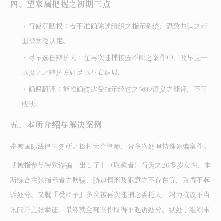
四、望家属把握之初期三点
・行使沉默权：若不准确陈述组织之指示系统，恐致共谋之范
围被宽泛认定。
・尽早选任辩护人：在再次逮捕接连不断之案件中，及早且一
以贯之之辩护方针足以左右结局。
・确保翻译：能准确传达受指示经过之微妙语义之翻译，不可
或缺。
五、本所介绍与解决案例
舟渡国际法律事务所之松村大介律师，曾多次处理特殊诈骗案件。
就被指参与特殊诈骗「出し子」（取款者）行为之20多岁女性，本
所综合主张指示者之欺骗、胁迫情形及犯意之不存在等，取得不起
诉处分。又就「受け子」多次被再次逮捕之委托人，竭力抗议不当
讯问并主张举证，最终就全部案件取得不起诉处分。纵处于组织末