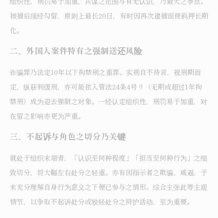
组织性，刑罚易于加重，共谋之范围与有无认识，乃最大之争点。
被捕后须经勾留，原则上最长20日，有时因再次逮捕而使羁押长期
化。
二、外国人案件特有之强制送还风险
诈骗罪乃法定10年以下拘禁刑之重罪。实刑自不待言，视刑期而
定，纵获判缓刑，亦可能依入管法24条4号リ（无期或超过1年拘
禁刑）成为退去强制之对象。一经认定组织性，刑罚易于加重，对
在留之影响亦更为严重。
三、不起诉与角色之切分乃关键
就处于组织末端者，「认识至何种程度」「担当至何种行为」之细
致切分，将大幅左右处分之轻重。亦有因指示者之欺骗、威逼，于
未充分理解自身行为意义之下便已参与之情形。综合主张此等主观
情节，以争取不起诉处分或较轻处分之辩护活动，至为重要。