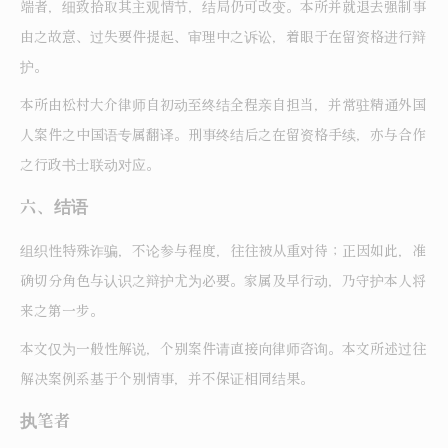
端者，细致拾取其主观情节，结局仍可改变。本所并就退去强制事
由之故意、过失要件提起、审理中之诉讼，着眼于在留资格进行辩
护。
本所由松村大介律师自初动至终结全程亲自担当，并常驻精通外国
人案件之中国语专属翻译。刑事终结后之在留资格手续，亦与合作
之行政书士联动对应。
六、结语
组织性特殊诈骗，不论参与程度，往往被从重对待；正因如此，准
确切分角色与认识之辩护尤为必要。家属及早行动，乃守护本人将
来之第一步。
本文仅为一般性解说，个别案件请直接向律师咨询。本文所述过往
解决案例系基于个别情事，并不保证相同结果。
执笔者