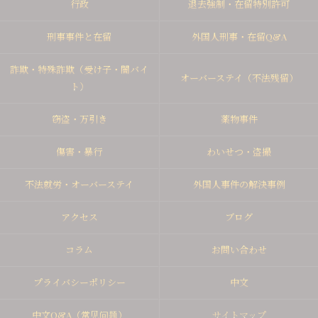
行政
退去強制・在留特別許可
刑事事件と在留
外国人刑事・在留Q&A
詐欺・特殊詐欺（受け子・闇バイ
オーバーステイ（不法残留）
ト）
窃盗・万引き
薬物事件
傷害・暴行
わいせつ・盗撮
不法就労・オーバーステイ
外国人事件の解決事例
アクセス
ブログ
コラム
お問い合わせ
プライバシーポリシー
中文
中文Q&A（常见问题）
サイトマップ