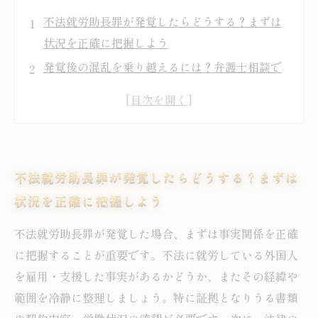
不法就労助長罪が発覚したらどうする？まずは
状況を正確に把握しよう
発覚後の混乱を乗り越えるには？弁護士相談で
取るべき具体的な対応策
法的リスクを最小限に抑える！専門家による的
確なアドバイスの重要性
社会的信用を守るための戦略とは？早期相談で
不法就労助長罪が発覚したらどうする？まずは
未来を切り開く方法
状況を正確に把握しよう
不法就労助長罪問題を乗り越えた成功事例に学
ぶ、弁護士利用のメリット
不法就労助長罪が発覚した場合、まずは事実関係を正確
不法就労助長罪とは何か？基本知識と発覚時の
に把握することが重要です。不法に就労している外国人
注意点を解説
を雇用・支援した事実があるかどうか、またその経緯や
不法就労助長罪で困ったらまずは相談！弁護士
範囲を冷静に整理しましょう。特に証拠となりうる書類
が教える早期対応のポイント