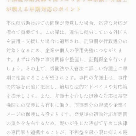
が教える早期対応のポイント
不法就労助長罪での問題が発覚した場合、迅速な対応が
極めて重要です。この罪は、違法に就労している外国人
を雇用・支援した場合に適用され、刑事罰や行政処分の
対象となるため、企業や個人の信用失墜につながりま
す。まずは冷静に事実関係を整理し、証拠保全を行いま
しょう。その上で、労働法や入管法に詳しい弁護士に早
期に相談することが望まれます。専門の弁護士は、事件
の内容を正確に把握し、適切な法的アドバイスや対応策
を提示します。また、弁護士を介した迅速な対応は捜査
機関との交渉にも有利に働き、刑事処分の軽減や企業イ
メージの保護にも役立ちます。発覚後の初動対応が処罰
の重さを左右するため、疑いが生じた時点で早めに法律
の専門家と連携することが、不利益を最小限に抑える鍵