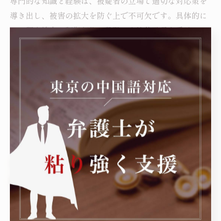
専門的な知識と経験は、被疑者の立場で適切な対応策を
導き出し、被害の拡大を防ぐ上で不可欠です。具体的に
は、調査協力や証拠収集の段階から法的助言を受けるこ
とで、事情説明や減軽措置の提案が可能となり、罰則軽
減や不当な処分回避に寄与します。また、企業側のコン
プライアンス強化や再発防止策の策定支援も行い、信頼
回復への道筋を築きます。不法就労助長罪の疑いが生じ
た場合は、一刻も早く弁護士に相談し、法的リスクを最
小限に抑えましょう。
不法就労助長罪とは何か？基本知識と発覚時の
注意点を解説
不法就労助長罪は、不法に就労する外国人を支援、また
は雇用する行為を禁止する日本の法律違反です。この罪