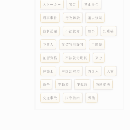
ストーカー
警告
禁止命令
刑事事件
行政訴訟
退去強制
強制送還
不法就労
警察
知恵袋
中国人
在留特別許可
中国語
在留資格
不法就労助長
東京
弁護士
中国語対応
外国人
入管
紛争
不動産
不起訴
強制退去
交通事故
国際結婚
労働