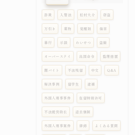
詐欺
入管法
松村大介
窃盗
万引き
薬物
覚醒剤
傷害
暴行
示談
わいせつ
盗撮
オーバーステイ
出国命令
監理措置
闇バイト
不法残留
中文
Q&A
解決事例
留学生
逮捕
外国人刑事事件
在留特别许可
不法就劳助长
退去强制
外国人刑事案件
律师
よくある質問