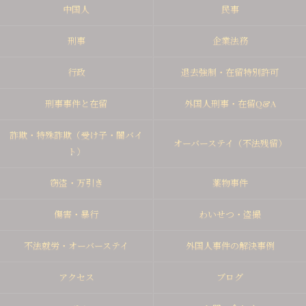
中国人
民事
刑事
企業法務
行政
退去強制・在留特別許可
刑事事件と在留
外国人刑事・在留Q&A
詐欺・特殊詐欺（受け子・闇バイ
オーバーステイ（不法残留）
ト）
窃盗・万引き
薬物事件
傷害・暴行
わいせつ・盗撮
不法就労・オーバーステイ
外国人事件の解決事例
アクセス
ブログ