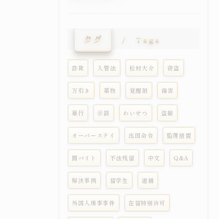
タグ
Tags
詐欺
入管法
松村大介
窃盗
万引き
薬物
覚醒剤
傷害
暴行
示談
わいせつ
盗撮
オーバーステイ
出国命令
監理措置
闇バイト
不法残留
中文
Q&A
解決事例
留学生
逮捕
外国人刑事事件
在留特别许可