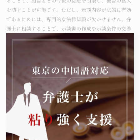
ることで、加害者との今後の接触を制限し、被害の拡大
を防ぐことが可能です。ただし、示談内容が法的に有効
であるためには、専門的な法律知識が欠かせません。弁
護士に相談することで、示談書の作成や示談条件の交渉
が的確に行われ、将来的なトラブル回避につながりま
す。示談金の相場は被害の程度や加害者の状況により異
なりますが、弁護士が適正な金額を判断し、双方にとっ
て納得できる解決をサポートします。示談成立後も、必
要に応じて法的措置を講じることで、被害者の安心が守
られます。適切な法的サポートを得ることで、心身の安
全を確保し、再発防止への一歩を踏み出しましょう。
ストーカー事件の示談とは？基本の流れと重要
ポイントを解説