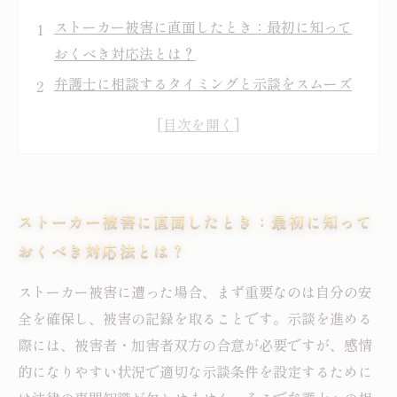
ストーカー被害に直面したとき：最初に知って
おくべき対応法とは？
弁護士に相談するタイミングと示談をスムーズ
に進めるコツ
示談交渉の実際：被害者と加害者、双方が納得
するポイントとは？
示談金の相場はいくら？具体例から見る妥当な
ストーカー被害に直面したとき：最初に知って
金額の目安
おくべき対応法とは？
示談成立後の安心とこれから：法的サポートで
守る心身の安全
ストーカー被害に遭った場合、まず重要なのは自分の安
ストーカー事件の示談とは？基本の流れと重要
全を確保し、被害の記録を取ることです。示談を進める
ポイントを解説
際には、被害者・加害者双方の合意が必要ですが、感情
なぜ弁護士に相談すべき？ストーカー示談で後
的になりやすい状況で適切な示談条件を設定するために
悔しないための理由