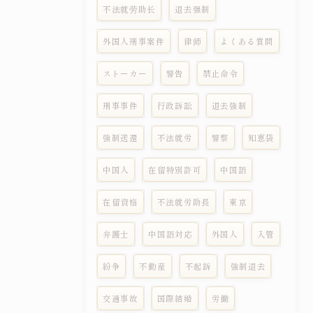
不法就劳助长
退去强制
外国人刑事案件
律师
よくある質問
ストーカー
警告
禁止命令
刑事事件
行政訴訟
退去強制
強制送還
不法就労
警察
知恵袋
中国人
在留特別許可
中国語
在留資格
不法就労助長
東京
弁護士
中国語対応
外国人
入管
紛争
不動産
不起訴
強制退去
交通事故
国際結婚
労働