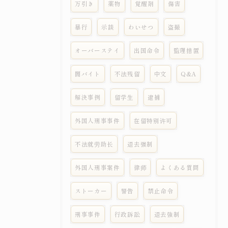
万引き
薬物
覚醒剤
傷害
暴行
示談
わいせつ
盗撮
オーバーステイ
出国命令
監理措置
闇バイト
不法残留
中文
Q&A
解決事例
留学生
逮捕
外国人刑事事件
在留特别许可
不法就劳助长
退去强制
外国人刑事案件
律师
よくある質問
ストーカー
警告
禁止命令
刑事事件
行政訴訟
退去強制