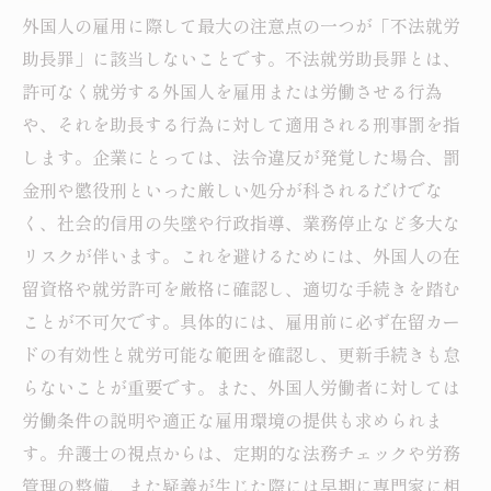
外国人の雇用に際して最大の注意点の一つが「不法就労
助長罪」に該当しないことです。不法就労助長罪とは、
許可なく就労する外国人を雇用または労働させる行為
や、それを助長する行為に対して適用される刑事罰を指
します。企業にとっては、法令違反が発覚した場合、罰
金刑や懲役刑といった厳しい処分が科されるだけでな
く、社会的信用の失墜や行政指導、業務停止など多大な
リスクが伴います。これを避けるためには、外国人の在
留資格や就労許可を厳格に確認し、適切な手続きを踏む
ことが不可欠です。具体的には、雇用前に必ず在留カー
ドの有効性と就労可能な範囲を確認し、更新手続きも怠
らないことが重要です。また、外国人労働者に対しては
労働条件の説明や適正な雇用環境の提供も求められま
す。弁護士の視点からは、定期的な法務チェックや労務
管理の整備、また疑義が生じた際には早期に専門家に相