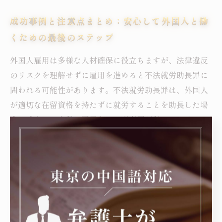
成功事例と注意点まとめ：安心して外国人と働
くための最後のステップ
外国人雇用は多様な人材確保に役立ちますが、法律違反
のリスクを理解せずに雇用を進めると不法就労助長罪に
問われる可能性があります。不法就労助長罪は、外国人
が適切な在留資格を持たずに就労することを助長した場
合に成立し、企業や雇用主には刑事罰が科されるリスク
があります。回避のためには、まず外国人の在留カード
やビザの種類を正確に確認し、就労可能な範囲を遵守す
ることが重要です。また、労働条件を明示し、適切な雇
用契約を結ぶことも欠かせません。さらに、定期的に法
務局や入国管理局の最新情報をチェックし、法改正に対
応する姿勢が求められます。弁護士に相談し、具体的な