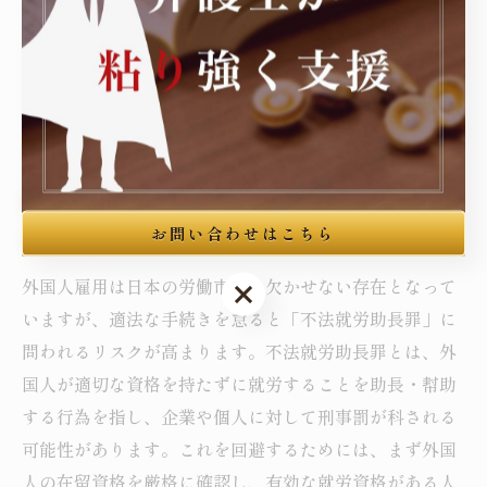
ケースに基づいたアドバイスを受けることで、不法就労
助長罪を未然に防ぐことが可能です。成功事例では、適
法な手続きを徹底し、外国人労働者との信頼関係を築く
ことが、安心して共に働く最後のステップとなります。
知らないと危険！外国人雇用に潜む不法就労助
お問い合わせはこちら
長罪の落とし穴
外国人雇用は日本の労働市場に欠かせない存在となって
お問い合わせはこちら
いますが、適法な手続きを怠ると「不法就労助長罪」に
問われるリスクが高まります。不法就労助長罪とは、外
国人が適切な資格を持たずに就労することを助長・幇助
する行為を指し、企業や個人に対して刑事罰が科される
可能性があります。これを回避するためには、まず外国
人の在留資格を厳格に確認し、有効な就労資格がある人