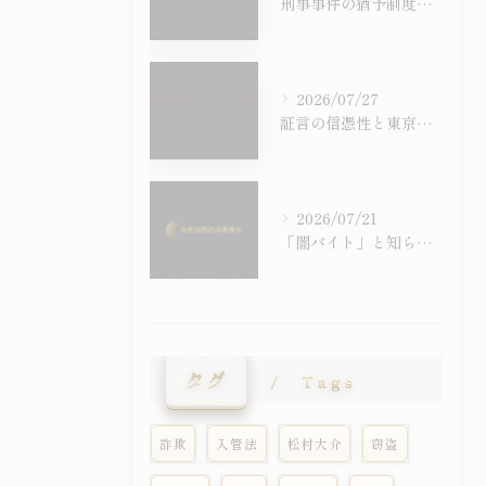
刑事事件の猶予制度を徹底比較し判決後の影響や前科の有無まで具体的に解説
2026/07/27
証言の信憑性と東京都国立市における刑事事件での証拠の扱いを徹底解説
2026/07/21
「闇バイト」と知らずに受け子に――外国人留学生の詐欺事件が急増しています
タグ
Tags
詐欺
入管法
松村大介
窃盗