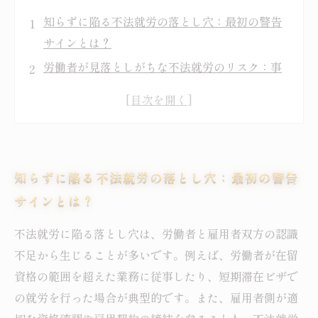
知らずに陥る不法就労の落とし穴：最初の警告
サインとは？
労働者が見落としがちな不法就労のリスク：事
例から学ぶ中盤の注意点
雇用者側の不適切対応がもたらす不法就労問題
の深刻化
弁護士が解説する不法就労発覚時の法的リスク
知らずに陥る不法就労の落とし穴：最初の警告
とその対応策
サインとは？
違法就労を未然に防ぐための具体的な対策と労
働環境の整備法
不法就労に陥る落とし穴は、労働者と雇用者双方の認識
不法就労の落とし穴を回避するための最新法的
不足から生じることが多いです。例えば、労働者が在留
知識とは？
資格の範囲を超えた業務に従事したり、短期滞在ビザで
事例から学ぶ不法就労問題：安全で健全な労働
の就労を行った場合が典型的です。また、雇用者側が適
環境をつくるために