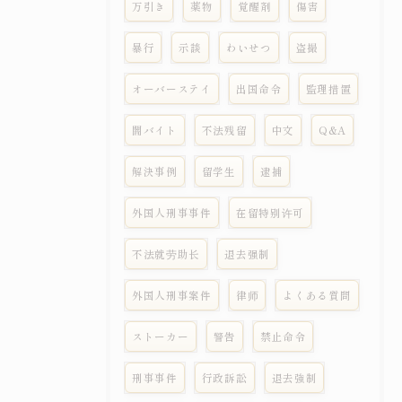
万引き
薬物
覚醒剤
傷害
暴行
示談
わいせつ
盗撮
オーバーステイ
出国命令
監理措置
闇バイト
不法残留
中文
Q&A
解決事例
留学生
逮捕
外国人刑事事件
在留特别许可
不法就劳助长
退去强制
外国人刑事案件
律师
よくある質問
ストーカー
警告
禁止命令
刑事事件
行政訴訟
退去強制