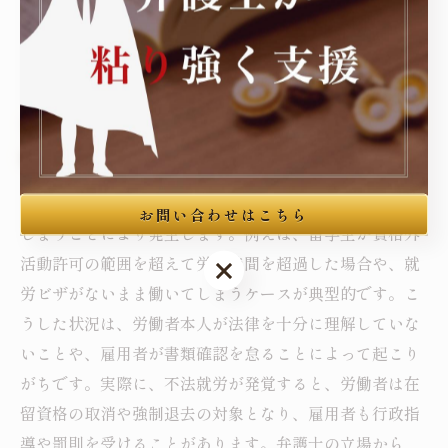
す。違法就労を未然に防ぐため、労働環境の適正な整備
を図り、法令遵守を徹底することが求められています。
不法就労の落とし穴を回避するための最新法的
知識とは？
不法就労は、労働者が適切な就労資格を持たずに働いて
お問い合わせはこちら
しまうことにより発生します。例えば、留学生が資格外
活動許可の範囲を超えて労働時間を超過した場合や、就
お問い合わせはこちら
労ビザがないまま働いてしまうケースが典型的です。こ
うした状況は、労働者本人が法律を十分に理解していな
いことや、雇用者が書類確認を怠ることによって起こり
がちです。実際に、不法就労が発覚すると、労働者は在
留資格の取消や強制退去の対象となり、雇用者も行政指
導や罰則を受けることがあります。弁護士の立場から