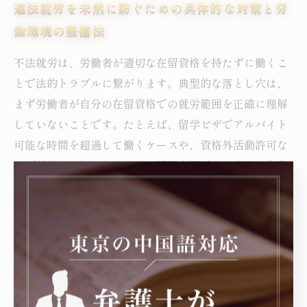
違法就労を未然に防ぐための具体的な対策と労
働環境の整備法
不法就労は、労働者が適切な在留資格を持たずに働くこ
とで法的トラブルに繋がります。典型的な落とし穴は、
まず労働者が自分の在留資格での就労範囲を正確に理解
していないことです。たとえば、留学ビザでアルバイト
可能な時間を超過して働くケースや、資格外活動許可な
しで就労する例があります。雇用者側でも、本人の在留
資格や労働許可の確認を怠ることが多く、これが不法就
労を助長する原因となっています。弁護士の視点から見
ると、就労前に必ず本人確認や在留カードのチェックを
行い、就労内容が資格の範囲内であるかを慎重に判断す
ることが重要です。また、労働契約書に明確な労働条件
を書面化し、双方で合意することでリスクを低減できま