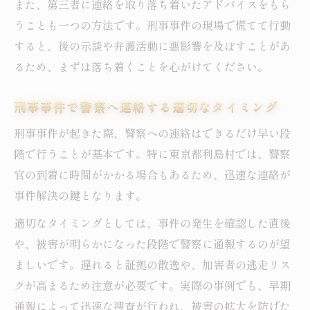
また、第三者に連絡を取り落ち着いたアドバイスをもら
刑事事件経験者が語る弁護士選びのポイン
うことも一つの方法です。刑事事件の現場で慌てて行動
ト
すると、後の示談や弁護活動に悪影響を及ぼすことがあ
刑事事件対処例から見る法的リスク回避策
るため、まずは落ち着くことを心がけてください。
刑事事件の対処例に学ぶリスク回避の方法
刑事事件で警察へ連絡する適切なタイミング
刑事事件発生時の法的リスク最小化の工夫
刑事事件が起きた際、警察への連絡はできるだけ早い段
刑事事件でトラブルを避けるための注意事
階で行うことが基本です。特に東京都利島村では、警察
項
官の到着に時間がかかる場合もあるため、迅速な連絡が
刑事事件対応で知っておきたい裁判所の活
事件解決の鍵となります。
用
適切なタイミングとしては、事件の発生を確認した直後
刑事事件のリスク管理に必要な基礎知識
や、被害が明らかになった段階で警察に通報するのが望
ましいです。遅れると証拠の散逸や、加害者の逃走リス
クが高まるため注意が必要です。実際の事例でも、早期
通報によって迅速な捜査が行われ、被害の拡大を防げた