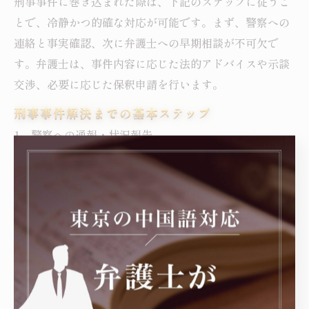
刑事事件に巻き込まれた際は、下記のステップに従うこ
とで、冷静かつ的確な対応が可能です。まず、警察への
連絡と事実確認、次に弁護士への早期相談が不可欠で
す。弁護士は、事件内容に応じた法的アドバイスや示談
交渉、必要に応じた保釈申請を行います。
刑事事件解決までの基本ステップ
警察への通報・状況報告
家族や信頼できる人への連絡
弁護士への相談・依頼
証拠の保全（写真・メモ・証言など）
被害者との示談交渉（必要に応じて）
法的手続きの進行・経過報告
これらの行動を迅速かつ正確に実践することで、トラブ
ルの早期解決が期待できます。特に、初めて刑事事件に
直面する方は、弁護士や家族など周囲のサポートを積極