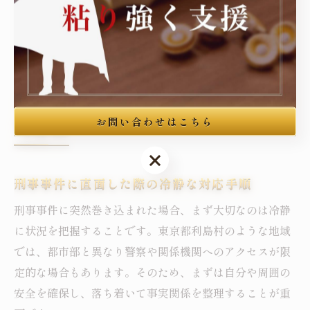
的に活用しましょう。失敗を防ぐためには、独断での対
応を避け、専門家の助言を優先することが大切です。
もし刑事事件なら利島村での冷静
対応術
お問い合わせはこちら
お問い合わせはこちら
刑事事件に直面した際の冷静な対応手順
刑事事件に突然巻き込まれた場合、まず大切なのは冷静
に状況を把握することです。東京都利島村のような地域
では、都市部と異なり警察や関係機関へのアクセスが限
定的な場合もあります。そのため、まずは自分や周囲の
安全を確保し、落ち着いて事実関係を整理することが重