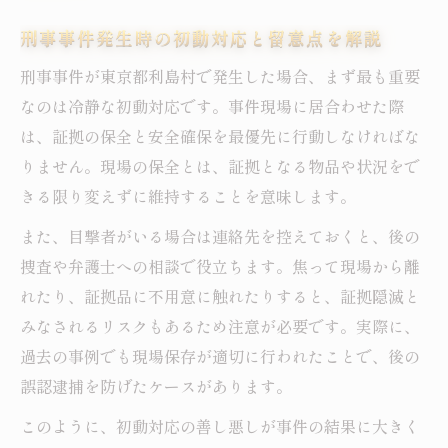
刑事事件対処の成功事例から学ぶ要点整理
刑事事件発生時の初動対応と留意点を解説
刑事事件ケーススタディで知る判断基準
刑事事件の事例別にみる冷静な対応術
刑事事件が東京都利島村で発生した場合、まず最も重要
刑事事件解決を目指すための行動ステップ
なのは冷静な初動対応です。事件現場に居合わせた際
は、証拠の保全と安全確保を最優先に行動しなければな
もし刑事事件なら利島村での冷静対応術
りません。現場の保全とは、証拠となる物品や状況をで
刑事事件に直面した際の冷静な対応手順
きる限り変えずに維持することを意味します。
刑事事件時にパニックを避ける心構えを持
また、目撃者がいる場合は連絡先を控えておくと、後の
つ
捜査や弁護士への相談で役立ちます。焦って現場から離
刑事事件対応で大切な相談と証拠保全の方
れたり、証拠品に不用意に触れたりすると、証拠隠滅と
法
みなされるリスクもあるため注意が必要です。実際に、
刑事事件発生時に家族と協力するポイント
過去の事例でも現場保存が適切に行われたことで、後の
刑事事件の冷静な情報収集と判断のコツ
誤認逮捕を防げたケースがあります。
弁護士選びが刑事事件解決を左右する理由
このように、初動対応の善し悪しが事件の結果に大きく
刑事事件解決に弁護士が不可欠な理由とは