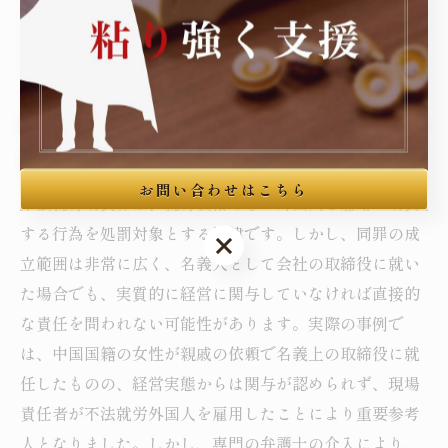
ことの重要性を示しています。早期の対応が退去強制を
回避する鍵となります。
6. 不法就労助長罪とは？名義人責任とその範囲
をわかりやすく解説
お問い合わせはこちら
不法就労助長罪は、就労資格のない外国人を雇用・助長
する行為を処罰対象とする法律です。しかし、同罪の成
お問い合わせはこちら
立範囲は非常に広く、名義人として会社の取締役に就い
た場合でも、実質的に経営に関与していなければ直接的
な責任を問われない可能性があります。実際の事例で
は、中国国籍の女性が親戚の依頼で名義上の取締役に就
任したものの、経営実態からは関与が認められず、現場
責任者が不法就労外国人を雇用したことにより重要参考
人となりました。しかし、専門の弁護士の介入により、