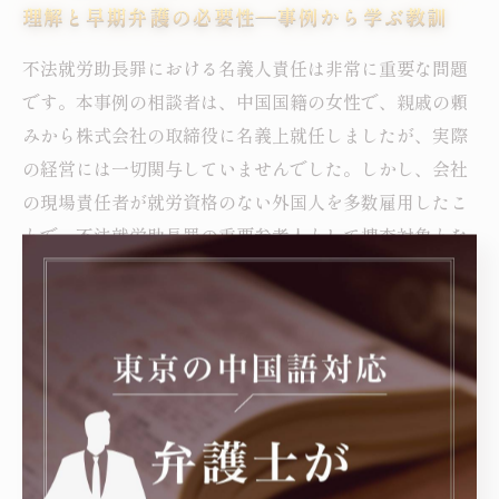
理解と早期弁護の必要性―事例から学ぶ教訓
不法就労助長罪における名義人責任は非常に重要な問題
です。本事例の相談者は、中国国籍の女性で、親戚の頼
みから株式会社の取締役に名義上就任しましたが、実際
の経営には一切関与していませんでした。しかし、会社
の現場責任者が就労資格のない外国人を多数雇用したこ
とで、不法就労助長罪の重要参考人として捜査対象とな
りました。入管法違反による不法就労助長罪は成立のハ
ードルが低く、外国籍の名義人が関与すると退去強制の
リスクが伴います。そこで弁護士が詳細な関与状況を捜
査機関に説明し、相談者が実質的に経営に関わっていな
い名義人であることを明確に示すことで、事件化を阻止
できました。このケースは、不法就労助長罪に関わる名
義人責任の正しい理解と、早期に専門的な弁護を受ける