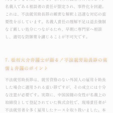
名義人である相談者の責任が限定され、事件化を回避。
これは、不法就労助長罪の厳密な解釈と迅速な対応の重
要性を示しています。名義人責任の理解不足は退去強制
など厳しい処分につながるため、早期に専門家へ相談
し、適切な防御策を講じることが不可欠です。
7. 松村大介弁護士が語る！不法就労助長罪の実
情と弁護のポイント
不法就労助長罪は、就労資格のない外国人の雇用を助長
した場合に適用される重い罪ですが、その成立には十分
な注意が必要です。実際に、中国国籍の女性が名義上の
取締役として登記されていた株式会社で、現場責任者が
不法就労者を多く雇用したケースを取り扱いました。本