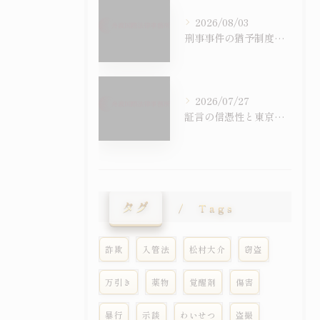
2026/08/03
刑事事件の猶予制度を徹底比較し判決後の影響や前科の有無まで具体的に解説
2026/07/27
証言の信憑性と東京都国立市における刑事事件での証拠の扱いを徹底解説
タグ
Tags
詐欺
入管法
松村大介
窃盗
万引き
薬物
覚醒剤
傷害
暴行
示談
わいせつ
盗撮