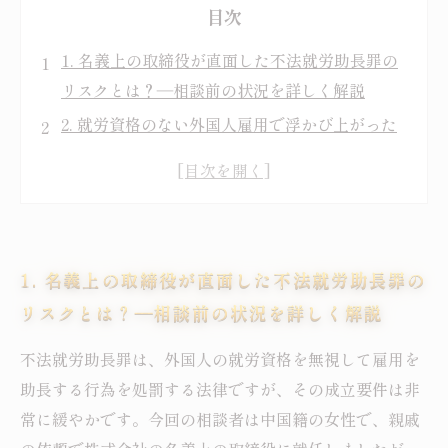
目次
1. 名義上の取締役が直面した不法就労助長罪の
リスクとは？―相談前の状況を詳しく解説
2. 就労資格のない外国人雇用で浮かび上がった
名義人責任の問題―事件の中盤を追う
3. 弁護士が明らかにした名義人の無実―実質関
与なしを証明して事件化を阻止
4. 捜査機関との交渉による迅速対応の重要性―
1. 名義上の取締役が直面した不法就労助長罪の
不法就労助長罪から退去強制を回避した事例
リスクとは？―相談前の状況を詳しく解説
5. 不法就労助長罪における名義人責任の正しい
理解と早期弁護の必要性―事例から学ぶ教訓
不法就労助長罪は、外国人の就労資格を無視して雇用を
6. 不法就労助長罪とは？名義人責任とその範囲
助長する行為を処罰する法律ですが、その成立要件は非
をわかりやすく解説
常に緩やかです。今回の相談者は中国籍の女性で、親戚
7. 松村大介弁護士が語る！不法就労助長罪の実