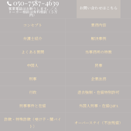
050-7587-4639
お問い合わせはこちら
営業電話はお断りします。／ス
トーカー相談は有料相談（５万
円）
コンセプト
業務内容
弁護士紹介
解決事例
よくある質問
当事務所の特徴
中国人
民事
刑事
企業法務
行政
退去強制・在留特別許可
刑事事件と在留
外国人刑事・在留Q&A
詐欺・特殊詐欺（受け子・闇バイ
オーバーステイ（不法残留）
ト）