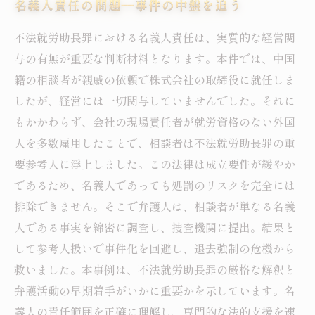
名義人責任の問題―事件の中盤を追う
不法就労助長罪における名義人責任は、実質的な経営関
与の有無が重要な判断材料となります。本件では、中国
籍の相談者が親戚の依頼で株式会社の取締役に就任しま
したが、経営には一切関与していませんでした。それに
もかかわらず、会社の現場責任者が就労資格のない外国
人を多数雇用したことで、相談者は不法就労助長罪の重
要参考人に浮上しました。この法律は成立要件が緩やか
であるため、名義人であっても処罰のリスクを完全には
排除できません。そこで弁護人は、相談者が単なる名義
人である事実を綿密に調査し、捜査機関に提出。結果と
して参考人扱いで事件化を回避し、退去強制の危機から
救いました。本事例は、不法就労助長罪の厳格な解釈と
弁護活動の早期着手がいかに重要かを示しています。名
義人の責任範囲を正確に理解し、専門的な法的支援を速