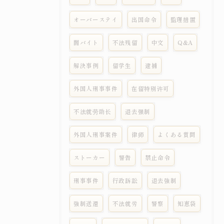
オーバーステイ
出国命令
監理措置
闇バイト
不法残留
中文
Q&A
解決事例
留学生
逮捕
外国人刑事事件
在留特别许可
不法就劳助长
退去强制
外国人刑事案件
律师
よくある質問
ストーカー
警告
禁止命令
刑事事件
行政訴訟
退去強制
強制送還
不法就労
警察
知恵袋