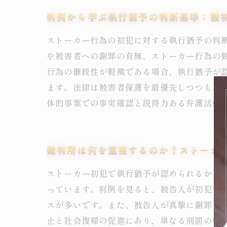
判例から学ぶ執行猶予の判断基準：被
ストーカー行為の初犯に対する執行猶予の判
や被害者への謝罪の有無、ストーカー行為の
行為の継続性が軽微である場合、執行猶予が
ます。法律は被害者保護を最優先しつつも、
体的事案での事実確認と説得力ある弁護活動
裁判所は何を重視するのか？ストーカ
ストーカー初犯で執行猶予が認められるか否
っています。判例を見ると、被告人が初犯で
スが多いです。また、被告人が真摯に謝罪し
止と社会復帰の促進にあり、単なる刑罰の軽