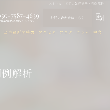
ストーカー初犯の執行猶予と判例解析
050-7587-4639
お問い合わせはこちら
営業電話はお断りします。
問
当事務所の特徴
アクセス
ブログ
コラム
中文
中国人
中文Q&A（常见问题）
民事
判例解析
刑事
企業法務
行政
刑事事件と在留