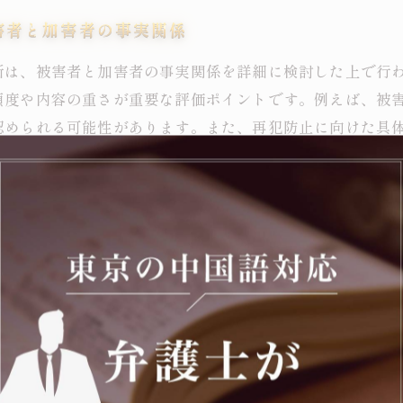
害者と加害者の事実関係
断は、被害者と加害者の事実関係を詳細に検討した上で行
頻度や内容の重さが重要な評価ポイントです。例えば、被
認められる可能性があります。また、再犯防止に向けた具
初犯で社会復帰の見込みがある者に対しては柔軟な対応を
が執行猶予の獲得に重要となるため、早期の法的相談を推
ー初犯における判決のポイント
かは、裁判所が被告人の反省の程度や再犯防止の可能性、
あり、犯行の態様が比較的軽微で、被害者と和解が成立し
、再発防止のための具体的な措置を講じていることも重要
減ではありません。ストーカー行為が被害者の心身に与え