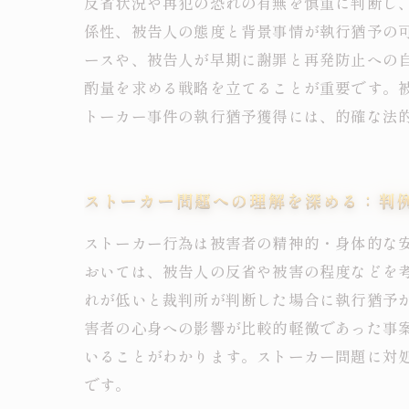
反省状況や再犯の恐れの有無を慎重に判断し
係性、被告人の態度と背景事情が執行猶予の
ースや、被告人が早期に謝罪と再発防止への
酌量を求める戦略を立てることが重要です。
トーカー事件の執行猶予獲得には、的確な法
ストーカー問題への理解を深める：判
ストーカー行為は被害者の精神的・身体的な
おいては、被告人の反省や被害の程度などを
れが低いと裁判所が判断した場合に執行猶予
害者の心身への影響が比較的軽微であった事
いることがわかります。ストーカー問題に対
です。