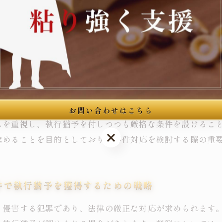
えます。判例解析を通じて、当事者が適切な対応策を理解
犯防止と社会復帰のための法的対応
犯行の内容や被害者への影響、加害者の反省状況など複数
微であり、加害者が真摯に謝罪し再犯防止への具体的な措
題を抱えていることが認められ、治療を含めた適切な支援
お問い合わせはこちら
スを重視し、執行猶予を付しつつも厳格な条件を設けるこ
お問い合わせはこちら
進めることを目的としており、事件対応を検討する際の重
件で執行猶予を獲得するための戦略
く侵害する犯罪であり、法律の厳正な対応が求められます