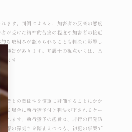
われます。判例によると、加害者の反省の態度
害者が受けた精神的苦痛の程度や加害者の接近
体的な取組みが認められることも判決に影響し
取る趣旨があります。弁護士の視点からは、具
奨します。
被害者との関係性を慎重に評価することにかか
ている場合に執行猶予付き判決が下されるケー
視されます。執行猶予の趣旨は、非行の再発防
る影響の深刻さを踏まえつつも、初犯の事案で