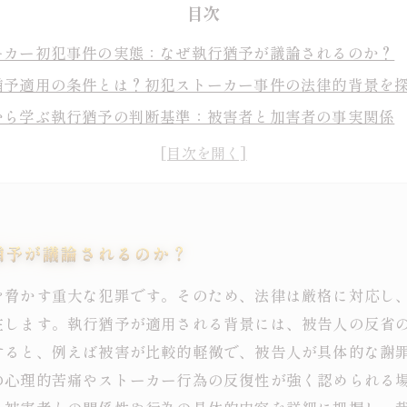
目次
ーカー初犯事件の実態：なぜ執行猶予が議論されるのか？
猶予適用の条件とは？初犯ストーカー事件の法律的背景を
から学ぶ執行猶予の判断基準：被害者と加害者の事実関係
所は何を重視するのか？ストーカー初犯における判決のポ
猶予が認められたケース分析：再犯防止と社会復帰のため
弁護士が語る、初犯ストーカー事件で執行猶予を獲得する
ーカー問題への理解を深める：判例解析から見える法と社
猶予が議論されるのか？
を脅かす重大な犯罪です。そのため、法律は厳格に対応し
在します。執行猶予が適用される背景には、被告人の反省
すると、例えば被害が比較的軽微で、被告人が具体的な謝
の心理的苦痛やストーカー行為の反復性が強く認められる