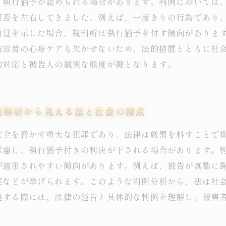
、執行猶予が認められる場合があります。判例においては
可否を左右してきました。例えば、一度きりの行為であり
自覚を示した場合、裁判所は執行猶予を付す傾向がありま
被害者の心身ケアも欠かせないため、法的措置とともに社
的対応と被告人の誠実な態度が鍵となります。
例解析から見える法と社会の接点
安全を脅かす重大な犯罪であり、法律は厳罰を科すことで
考慮し、執行猶予付きの判決が下される場合があります。
が適用されやすい傾向があります。例えば、被告が真摯に
案などが挙げられます。このような判例分析から、法は社
処する際には、法律の趣旨と具体的な判例を理解し、被害