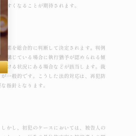
しやすくなることが期待されます。
の要素を総合的に判断して決定されます。判例
置を講じている場合に執行猶予が認められる傾
を受ける状況にある場合などが該当します。裁
とが一般的です。こうした法的対応は、再犯防
要な指針となります。
。しかし、初犯のケースにおいては、被告人の