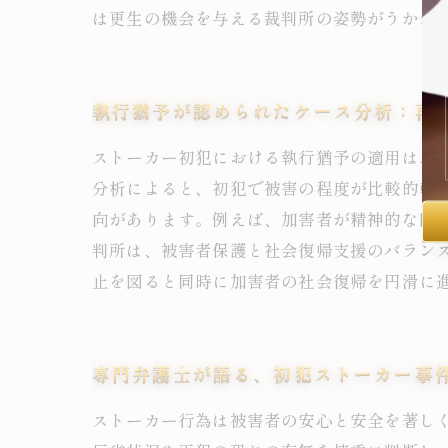
は更生の機会を与える裁判所の姿勢がうかが
執行猶予が認められたケース分析：再
ストーカー初犯における執行猶予の適用は、
分析によると、初犯で被害の程度が比較的軽
向があります。例えば、加害者が精神的な問
判所は、被害者保護と社会復帰支援のバラン
止を図ると同時に加害者の社会復帰を円滑に
専門弁護士が語る、初犯ストーカー事
ストーカー行為は被害者の安心と安全を著し