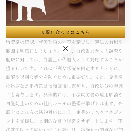
不法就労助長問題に直面した際に知っておくべ
き法的対応の基本
不法就労助長の指摘を受けた場合、まずは事実関係を正
お問い合わせはこちら
確に把握することが不可欠です。労働者の雇用状況や在
留資格の確認、就労契約の内容を精査し、違法の有無や
お問い合わせはこちら
範囲を明確にしましょう。次に、行政当局からの調査や
聴取に対しては、弁護士が代理人として対応することが
望ましいです。これは不利な状況を回避するとともに、
誤解や過剰な処分を防ぐために重要です。また、発覚後
の迅速な是正措置は信頼回復に繋がり、行政処分の軽減
にも寄与します。具体的には、不法就労者の雇用解消や
再発防止のための社内ルールの整備が挙げられます。弁
護士はこれらの法的対応に加え、企業のリスクマネジメ
ントを支援し、長期的な健全経営をサポートします。不
法就労助長の疑いが生じた際には、冷静かつ的確な法的