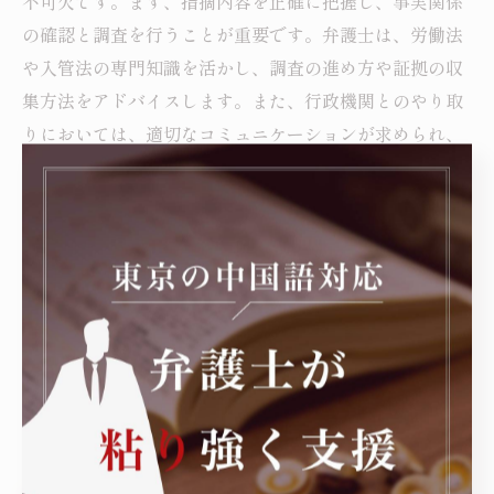
不可欠です。まず、指摘内容を正確に把握し、事実関係
の確認と調査を行うことが重要です。弁護士は、労働法
や入管法の専門知識を活かし、調査の進め方や証拠の収
集方法をアドバイスします。また、行政機関とのやり取
りにおいては、適切なコミュニケーションが求められ、
弁護士の支援によって誤解や過大な処分を防ぐことが可
能です。発覚後は、再発防止に向けたコンプライアンス
体制の構築も欠かせません。具体的には、採用時の本人
確認の強化や就労状況の定期的なチェック体制導入が挙
げられます。不法就労助長の疑いは企業イメージにも悪
影響を与えるため、弁護士と協力しながら法的リスクの
最小化と安心経営の再建を目指すことが、被害拡大防止
の鍵となります。