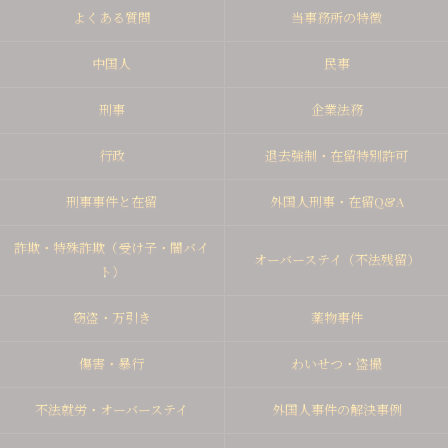
よくある質問
当事務所の特徴
中国人
民事
刑事
企業法務
行政
退去強制・在留特別許可
刑事事件と在留
外国人刑事・在留Q&A
詐欺・特殊詐欺（受け子・闇バイ
オーバーステイ（不法残留）
ト）
窃盗・万引き
薬物事件
傷害・暴行
わいせつ・盗撮
不法就労・オーバーステイ
外国人事件の解決事例