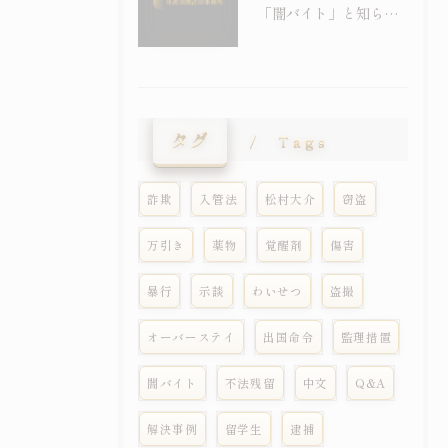
「闇バイト」と知らずに受け子に――外国人留学生の詐欺事件が急増しています
タグ
Tags
詐欺
入管法
松村大介
窃盗
万引き
薬物
覚醒剤
傷害
暴行
示談
わいせつ
盗撮
オーバーステイ
出国命令
監理措置
闇バイト
不法残留
中文
Q&A
解決事例
留学生
逮捕