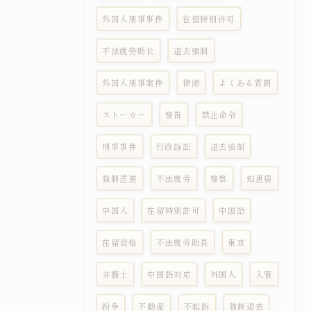
外国人刑事事件
在留特别许可
不法就劳助长
退去强制
外国人刑事案件
律师
よくある質問
ストーカー
警告
禁止命令
刑事事件
行政訴訟
退去強制
強制送還
不法就労
警察
知恵袋
中国人
在留特別許可
中国語
在留資格
不法就労助長
東京
弁護士
中国語対応
外国人
入管
紛争
不動産
不起訴
強制退去