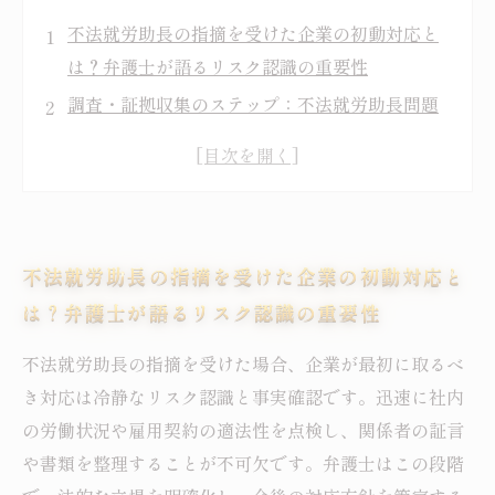
不法就労助長の指摘を受けた企業の初動対応と
は？弁護士が語るリスク認識の重要性
調査・証拠収集のステップ：不法就労助長問題
解決への第一歩
行政機関とのやり取りで押さえるべきポイント
と弁護士の役割
問題発覚後の再発防止策を立てる：法的リスク
不法就労助長の指摘を受けた企業の初動対応と
を最小化する戦略とは
は？弁護士が語るリスク認識の重要性
不法就労助長指摘からの企業再建ストーリー：
弁護士と共に進む安心経営への道
不法就労助長の指摘を受けた場合、企業が最初に取るべ
不法就労助長問題に直面した際に知っておくべ
き対応は冷静なリスク認識と事実確認です。迅速に社内
き法的対応の基本
の労働状況や雇用契約の適法性を点検し、関係者の証言
弁護士が教える、不法就労助長疑いを受けた時
や書類を整理することが不可欠です。弁護士はこの段階
の冷静な対応法と実践アドバイス