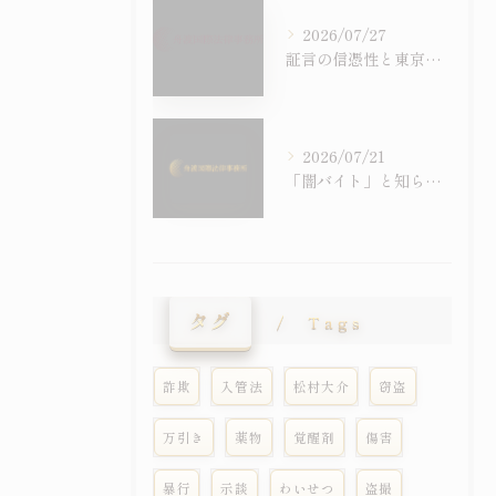
2026/07/27
証言の信憑性と東京都国立市における刑事事件での証拠の扱いを徹底解説
2026/07/21
「闇バイト」と知らずに受け子に――外国人留学生の詐欺事件が急増しています
タグ
Tags
詐欺
入管法
松村大介
窃盗
万引き
薬物
覚醒剤
傷害
暴行
示談
わいせつ
盗撮