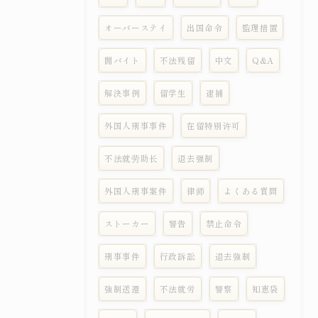
オーバーステイ
出国命令
監理措置
闇バイト
不法残留
中文
Q&A
解決事例
留学生
逮捕
外国人刑事事件
在留特别许可
不法就劳助长
退去强制
外国人刑事案件
律师
よくある質問
ストーカー
警告
禁止命令
刑事事件
行政訴訟
退去強制
強制送還
不法就労
警察
知恵袋