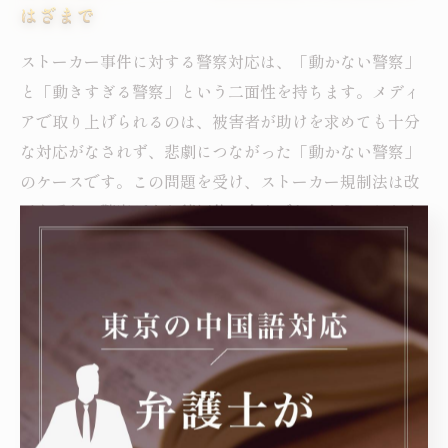
はざまで
ストーカー事件に対する警察対応は、「動かない警察」
と「動きすぎる警察」という二面性を持ちます。メディ
アで取り上げられるのは、被害者が助けを求めても十分
な対応がなされず、悲劇につながった「動かない警察」
のケースです。この問題を受け、ストーカー規制法は改
正を重ね、警察がより積極的に介入できるようになりま
した。しかし一方で、この法律が私人間の紛争に未然に
介入する異例の法律であるため、過剰な対応が冤罪や権
利侵害を引き起こす恐れもあります。私人間の問題は本
来、裁判所など司法手続きを通じて解決すべきものであ
り、警察介入のタイミングと範囲には慎重さが必要で
す。弁護士の視点からは、被害者救済と私人の権利保護
のバランスが重要であり、警察の適切な判断と運用が今