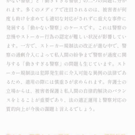
かない警察」と「動きすぎる警察」の二つの問題に分か
展望
れます。多くのメディアで注目されるのは、被害者が何
バランスが鍵：動かない警察と動きすぎる警察
度も助けを求めても適切な対応がされずに重大な事件に
を乗り越える道
発展する「動かない警察」のケースです。これは警察の
怠慢やストーカー行為の認定が難しい状況が影響してい
ます。一方で、ストーカー規制法の改正が進む中で、警
察の過剰介入によって私人間の紛争まで警察が過度に関
与する「動きすぎる警察」の問題も生じています。スト
ーカー規制法は犯罪発生前に介入可能な異例の法律であ
るため、適用の際には慎重さが求められます。弁護士の
立場からは、被害者保護と私人間の自律的解決のバラン
スをとることが重要であり、法の適正運用と警察対応の
質的向上が今後の課題と言えるでしょう。