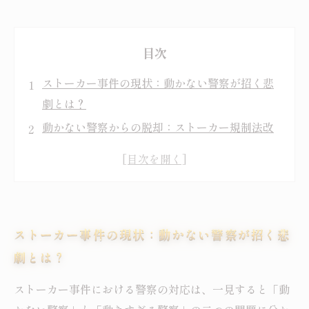
目次
ストーカー事件の現状：動かない警察が招く悲
劇とは？
動かない警察からの脱却：ストーカー規制法改
正の背景
動きすぎる警察の問題点：私人間紛争への過剰
介入のリスク
ストーカー規制法の特異性：犯罪予防のための
ストーカー事件の現状：動かない警察が招く悲
警察介入とは？
劇とは？
警察対応のジレンマ：被害者救済と権利侵害の
はざまで
ストーカー事件における警察の対応は、一見すると「動
弁護士の視点から見る警察対応の課題と今後の