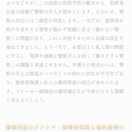
るべきですが、この法律は犯罪予防の観点から、犯罪発
生前の段階で警察の介入を認めています。そのため、警
察の対応には二面性が存在します。一方では、被害者が
助けを求めても警察が動かず悲劇に至る「動かない警
察」の問題があり、これに対処するために法律は改正を
重ねてきました。もう一方で、必要以上に私人間の問題
に介入し、冤罪や過剰な警察介入を招く「動きすぎる警
察」の課題も見過ごせません。弁護士の視点からは、警
察の介入は慎重かつバランスの取れた対応が不可欠であ
り、被害者保護と私人の権利尊重の両立が求められま
す。ストーカー規制法の適用適正化が今後の大きな課題
と言えるでしょう。
警察対応のジレンマ：被害者救済と権利侵害の