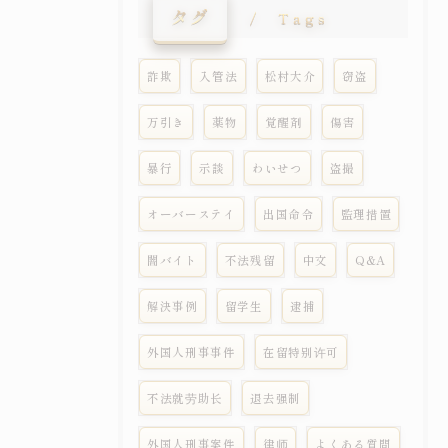
タグ
Tags
詐欺
入管法
松村大介
窃盗
万引き
薬物
覚醒剤
傷害
暴行
示談
わいせつ
盗撮
オーバーステイ
出国命令
監理措置
闇バイト
不法残留
中文
Q&A
解決事例
留学生
逮捕
外国人刑事事件
在留特别许可
不法就劳助长
退去强制
外国人刑事案件
律师
よくある質問