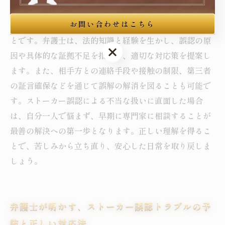
重要なのは、冷静に自身の行動履歴や状況証拠を整理
お問い合わせはこちら
し、弁護士などの専門家の力を借りて無実を証明するこ
とです。弁護士は、法的知識と経験を生かし、誤認の原
お問い合わせはこちら
因や具体的な証拠不足を指摘し、適切な対応策を提案し
ます。また、相手方との連絡手段や接触の制限、第三者
の証言確保などを通じて誤解の解消を図ることも可能で
す。ストーカー誤認による不当な扱いに直面した場合
は、自分一人で悩まず、早期に専門家に相談することが
最善の解決への第一歩となります。正しい理解を得るこ
とで、苦しみから立ち直り、安心した日常を取り戻しま
しょう。
弁護士が明かす、ストーカー誤認トラブルの予
防と正しい対応法