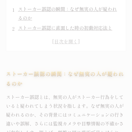
ストーカー誤認の瞬間：なぜ無実の人が疑われ
るのか
ストーカー誤認に直面した時の初動対応法と
は？
弁護士が教える無実証明のための具体的なステ
ップ
誤認を解消するには？専門家の視点から見た解
ストーカー誤認の瞬間：なぜ無実の人が疑われ
決策
るのか
無実を証明した後に訪れる安心と社会復帰の道
ストーカー誤認の苦しみから立ち直るために知
ストーカー誤認とは、無実の人がストーカー行為をして
っておくべきこと
いると疑われてしまう状況を指します。なぜ無実の人が
弁護士が明かす、ストーカー誤認トラブルの予
疑われるのか、その背景にはコミュニケーションの行き
防と正しい対応法
違いや誤解、さらには監視カメラや目撃情報の不確かさ