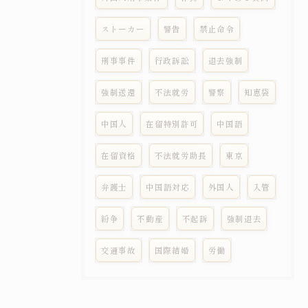
ストーカー
警告
禁止命令
刑事事件
行政訴訟
退去強制
強制送還
不法就労
警察
知恵袋
中国人
在留特別許可
中国語
在留資格
不法就労助長
東京
弁護士
中国語対応
外国人
入管
紛争
不動産
不起訴
強制退去
交通事故
国際結婚
労働