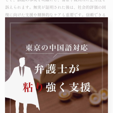
訴えられます。無実が証明された後は、社会的評価の回
復に向けた支援や精神的なケアも重要です。信頼できる
弁護士のサポートを得ることで、誤解によるストーカー
疑惑からの早期解決とその後の安心した生活の再構築が
可能になります。問題に直面した際は、専門家への相談
を躊躇せず、冷静かつ迅速な対応を心がけましょう。
ストーカー誤認の苦しみから立ち直るために知
っておくべきこと
ストーカー行為の誤認は、本人にとって大きな精神的苦
痛を伴います。何も悪くないにも関わらず、誤解からス
トーカー扱いされると、社会的信用の失墜や警察からの
不利益な対応を受けることがあります。こうした状況で