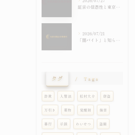
2026/07/27
証言の信憑性と東京都国立市における刑事事件での証拠の扱いを徹底解説
2026/07/21
「闇バイト」と知らずに受け子に――外国人留学生の詐欺事件が急増しています
タグ
Tags
詐欺
入管法
松村大介
窃盗
万引き
薬物
覚醒剤
傷害
暴行
示談
わいせつ
盗撮