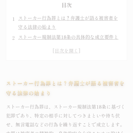
目次
ストーカー行為罪とは？弁護士が語る被害者を
守る法律の始まり
ストーカー規制法第18条の具体的な成立要件と
加害行為の実例を徹底解説
ストーカー行為罪が適用されるケースとは？刑
事処分の内容と流れを弁護士が解説
実際の法律運用で知っておくべきポイントと被
ストーカー行為罪とは？弁護士が語る被害者を
害者のための相談窓口紹介
守る法律の始まり
ストーカー被害からの脱却に向けた対策法と法
的支援を活用する方法
ストーカー行為罪は、ストーカー規制法第18条に基づく
ストーカー行為罪の詳細をわかりやすく解説す
犯罪であり、特定の相手に対してつきまといや待ち伏
る弁護士ブログのまとめ
せ、無言電話などの行為を繰り返すことで成立します。
ストーカー被害を防ぐために誰もが知っておく