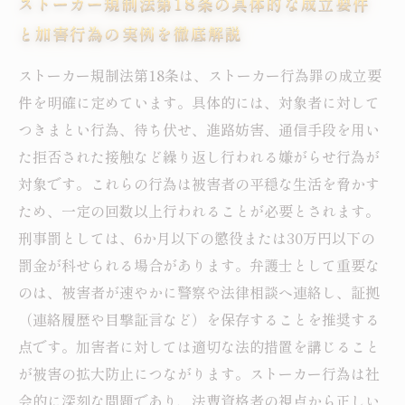
ストーカー規制法第18条の具体的な成立要件
と加害行為の実例を徹底解説
ストーカー規制法第18条は、ストーカー行為罪の成立要
件を明確に定めています。具体的には、対象者に対して
つきまとい行為、待ち伏せ、進路妨害、通信手段を用い
た拒否された接触など繰り返し行われる嫌がらせ行為が
対象です。これらの行為は被害者の平穏な生活を脅かす
ため、一定の回数以上行われることが必要とされます。
刑事罰としては、6か月以下の懲役または30万円以下の
罰金が科せられる場合があります。弁護士として重要な
のは、被害者が速やかに警察や法律相談へ連絡し、証拠
（連絡履歴や目撃証言など）を保存することを推奨する
点です。加害者に対しては適切な法的措置を講じること
が被害の拡大防止につながります。ストーカー行為は社
会的に深刻な問題であり、法曹資格者の視点から正しい