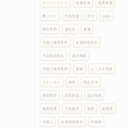
オーバーステイ
出国命令
監理措置
闇バイト
不法残留
中文
Q&A
解決事例
留学生
逮捕
外国人刑事事件
在留特别许可
不法就劳助长
退去强制
外国人刑事案件
律师
よくある質問
ストーカー
警告
禁止命令
刑事事件
行政訴訟
退去強制
強制送還
不法就労
警察
知恵袋
中国人
在留特別許可
中国語