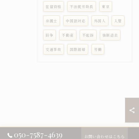
在留資格
不法就労助長
東京
弁護士
中国語対応
外国人
入管
紛争
不動産
不起訴
強制退去
交通事故
国際結婚
労働
050-7587-4639
お問い合わせはこちら