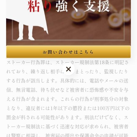
可能となり、安心して日常生活を過ごす基盤が築かれま
す。
ストーカー行為罪の詳細をわかりやすく解説す
る弁護士ブログのまとめ
お問い合わせはこちら
ストーカー行為罪は、ストーカー規制法第18条に明記さ
お問い合わせはこちら
れており、繰り返し相手につきまとったり、監視したり
する行為が該当します。具体的には、電話やメールの送
信、無言電話、待ち伏せなど被害者に恐怖感や不安を与
える行為が含まれます。これらの行為が刑事処分の対象
となり、違反者には1年以下の懲役または100万円以下の
罰金が科される可能性があります。刑法だけでなく、ス
トーカー規制法に基づく迅速な対応が求められ、被害者
は警察に相談し、被害届の提出や保護命令の申請が可能