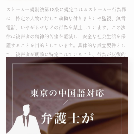
ストーカー規制法第18条に規定されるストーカー行為罪
は、特定の人物に対して執拗な付きまといや監視、無言
電話、いやがらせなどの行為を禁止しています。この法
律は被害者の精神的苦痛を軽減し、安全な社会生活を保
護することを目的としています。具体的な成立要件とし
て、被害者が明確に特定されていること、行為が反復的
かつ合理的に不安を感じさせるものであることが挙げら
れます。罰則は刑事罰として6か月以下の懲役または50
万円以下の罰金が科される場合があります。ストーカー
被害に遭った際は、まず警察に相談し、弁護士など専門
家の支援を受けることが重要です。弁護士は被害届の提
出や保護命令の申立て、必要に応じて示談交渉など法的
サポートを提供します。これらの対策を適切に活用する
ことで、被害者は早期の安全確保と精神的負担の軽減が