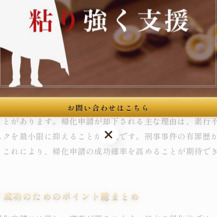
を専門家が詳しく教えます
には厳しい審査が課されます。日本の帰化申請においては
ます。一般的に、有罪判決が確定してから一定期間が経過
容や重大性、再犯の有無、生活態度などを総合的に判断し
お問い合わせはこちら
ことがあります。帰化申請が却下される主な理由は、素行
お問い合わせはこちら
スクを最小限に抑えることが可能です。刑事事件の有罪歴
。これにより、帰化申請の成功確率を高めることが期待で
？成功のためのポイント総まとめ