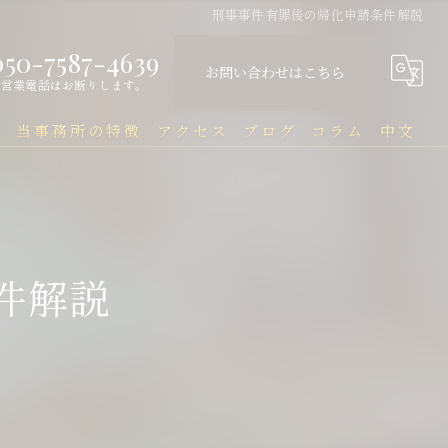
刑事事件有罪後の帰化申請条件解説
050-7587-4639
お問い合わせはこちら
営業電話はお断りします。
問
当事務所の特徴
アクセス
ブログ
コラム
中文
中国人
中文Q&A（常见问题）
民事
件解説
刑事
企業法務
行政
刑事事件と在留