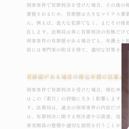
刑事事件で有罪判決を受けた場合、その後の
要視されるため、有罪歴は大きなマイナス要
ん。例えば、重大な犯罪でなく、またその後
在します。法務局は単に有罪判決の有無だけ
刑事事件の有罪歴がある場合でも、弁護士と
前には専門家の助言を得て、適切な対策を講
有罪歴がある場合の帰化申請の注意点
刑事事件で有罪判決を受けた場合、帰化申請
はこの「素行」の評価に大きく影響します。
す。法務局は、過去の刑事事件の内容だけで
は、有罪判決に関する判決書や示談書、処分
事実関係の整理や適切な説明を行うことが望