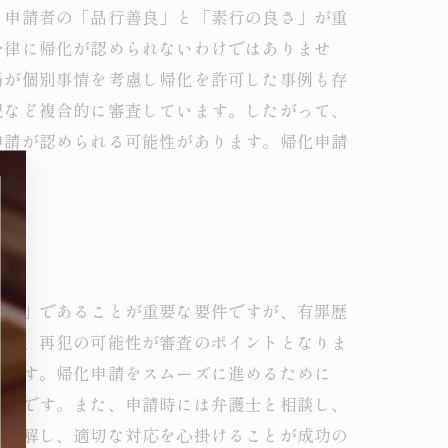
、申請者の「品行善良」と「素行の良さ」が重
一律に帰化が認められないわけではありませ
局が個別事情を考慮し帰化を許可した事例も存
況など複合的に審査しています。したがって、
申請が認められる可能性があります。帰化申請
善良」であることが重要な要件ですが、有罪歴
有無、再犯の可能性が審査のポイントとなりま
します。帰化申請をスムーズに進めるために
必要です。また、申請時には弁護士と相談し、
く理解し、適切な対応を心掛けることが成功の