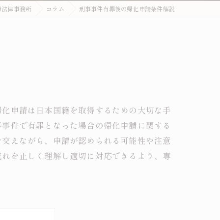
際法律事務所
コラム
刑事事件有罪後の帰化申請条件解説
外国人刑事・在留Q&A
詐欺・特殊詐欺（受け子・闇バイト）
オーバーステイ（不法残留）
窃盗・万引き
薬物事件
帰化申請は日本国籍を取得するための大切な手
事事件で有罪となった場合の帰化申請に関する
傷害・暴行
を交えながら、申請が認められる可能性や注意
わいせつ・盗撮
流れを正しく理解し適切に対応できるよう、専
不法就労・オーバーステイ
外国人事件の解決事例
退去強制・在留特別許可