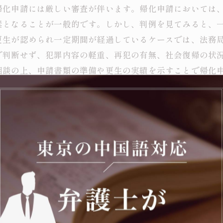
帰化申請には厳しい審査が伴います。帰化申請においては
素となることが一般的です。しかし、判例を見てみると、
更生が認められ一定期間が経過しているケースでは、法務
で判断せず、犯罪内容の軽重、再犯の有無、社会復帰の状
相談の上、申請書類の準備や更生の実績を示すことで帰化
じることが重要です。
と準備すべき書類まとめ
には特別な注意が必要です。日本の帰化申請では、「素行
具体的には、有罪判決が確定してからの経過期間や反省の
なく、その後の生活態度や社会復帰の状況を総合的に判断
を終えた証明書など、関連する書類を準備しておくことが
ましいでしょう。刑事事件が帰化申請に与える影響を正し