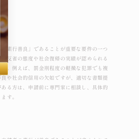
、「素行善良」であることが重要な要件の一つ
し、反省の態度や社会復帰の実績が認められる
ます。例えば、罰金刑程度の軽微な犯罪でも複
不良や社会的信用の欠如ですが、適切な書類提
がある方は、申請前に専門家に相談し、具体的
きます。