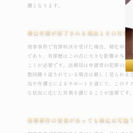
鍵となります。
帰化申請が却下される理由とその対策
刑事事件で有罪判決を受けた場合、帰化申請
であり、有罪歴はこの点に大きな影響を与え
ことが必要です。法務局は申請者の犯罪の内
数回繰り返されている場合は厳しく見られる
出や弁護士によるサポートを通じて、このリ
な状況に応じた対策を講じることが重要です
刑事事件の背景があっても帰化は可能