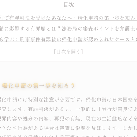
目次
件で有罪判決を受けたあなたへ：帰化申請の第一歩を知ろ
請に影響する有罪歴とは？法務局の審査ポイントを弁護士
ら学ぶ：刑事事件有罪後の帰化申請が認められたケースと
がある場合の帰化申請の注意点と準備すべき書類まとめ
請が却下される理由とその対策を専門家が詳しく教えます
件の背景があっても帰化は可能？成功のためのポイント総
件有罪後の帰化申請を乗り越え、日本国籍を手に入れるま
：帰化申請の第一歩を知ろう
帰化申請には特別な注意が必要です。帰化申請は日本国籍
審査します。有罪判決があると、一般的に「素行が善良で
犯罪内容や処分の内容、再犯の有無、現在の生活態度など
をきたす行為がある場合は審査に影響を及ぼします。しか