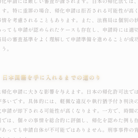
帰化申請には厳しい審査が課されます。日本の帰化法では
ます。特に重罪の場合、帰化申請は拒否される可能性が高
事情を考慮されることもあります。また、法務局は個別の
あっても申請が認められたケースも存在し、申請時には適
務局の審査基準をよく理解して申請準備を進めることが成
ょう。
、日本国籍を手に入れるまでの道のり
は帰化申請に大きな影響を与えます。日本の帰化許可法で
が多いです。具体的には、軽微な違反や執行猶予付き判決
化申請が却下される可能性が高くなります。一方で、時間
例では、個々の事情を総合的に評価し、帰化を認めた例も
があっても申請自体が不可能ではありません。刑事事件の