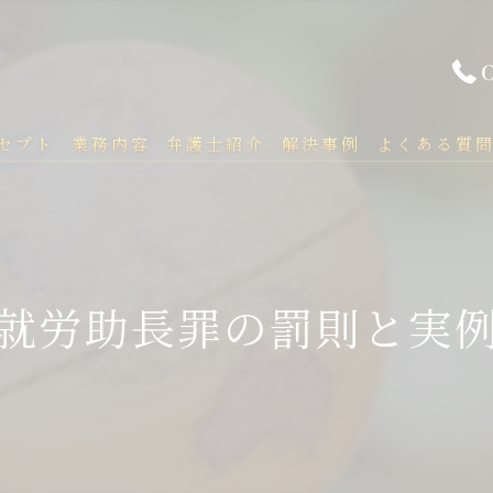
セプト
業務内容
弁護士紹介
解決事例
よくある質
就労助長罪の罰則と実