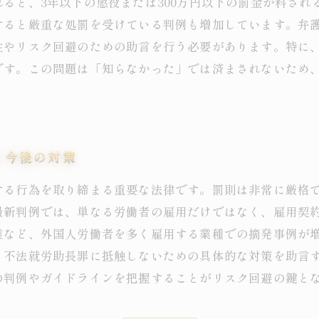
ると、3年以下の懲役または300万円以下の罰金が科され
すると厳重な処罰を受けている判例も増加しています。弁
性やリスク回避のための助言を行う必要があります。特に
です。この問題は「知らなかった」では済まされないため
と今後の対策
る行為を取り締まる重要な法律です。罰則は非常に厳格で、
最新判例では、単なる労働者の雇用だけではなく、雇用契
業など、外国人労働者を多く雇用する業種での摘発事例が
、不法就労助長罪に抵触しないための具体的な対策を助言
の判例やガイドラインを把握することがリスク回避の鍵と