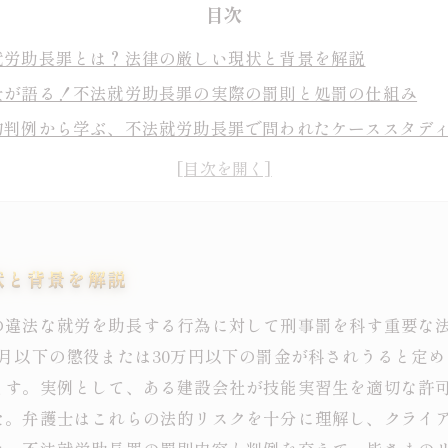
目次
就労助長罪とは？法律の厳しい現状と背景を解説
士が語る！不法就労助長罪の実際の罰則と処罰の仕組み
的判例から学ぶ、不法就労助長罪で問われたケーススタデ
ないと危険！不法就労助長罪を回避するための注意点まと
就労助長罪を防ぐために弁護士としてできることとは？将
就労助長罪の基礎知識：弁護士が押さえるべきポイント一
判例で見る不法就労助長罪の動向と今後の対策
状と背景を解説
の違法な就労を助長する行為に対して刑事罰を科す重要な
月以下の懲役または30万円以下の罰金が科されうると定
ます。実例として、ある建設会社が技能実習生を適切な許
た。弁護士はこれらの法的リスクを十分に理解し、クライ