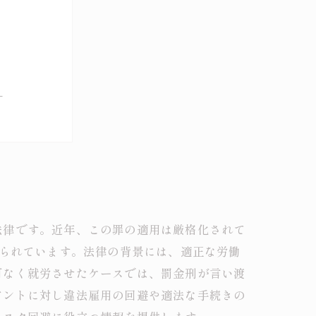
ィ
め
来への対策
覧
法律です。近年、この罪の適用は厳格化されて
められています。法律の背景には、適正な労働
可なく就労させたケースでは、罰金刑が言い渡
アントに対し違法雇用の回避や適法な手続きの