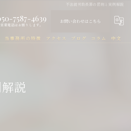
不法就労助長罪の罰則と実例解説
050-7587-4639
お問い合わせはこちら
営業電話はお断りします。
問
当事務所の特徴
アクセス
ブログ
コラム
中文
中国人
中文Q&A（常见问题）
民事
例解説
刑事
企業法務
行政
刑事事件と在留