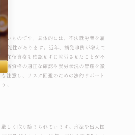
に重いものです。具体的には、不法就労者を雇
る可能性があります。近年、摘発事例が増えて
者の在留資格を確認せずに就労させたことが不
し在留資格の適正な確認や就労状況の管理を徹
にも注意し、リスク回避のための法的サポート
ょう。
、厳しく取り締まられています。刑法や出入国