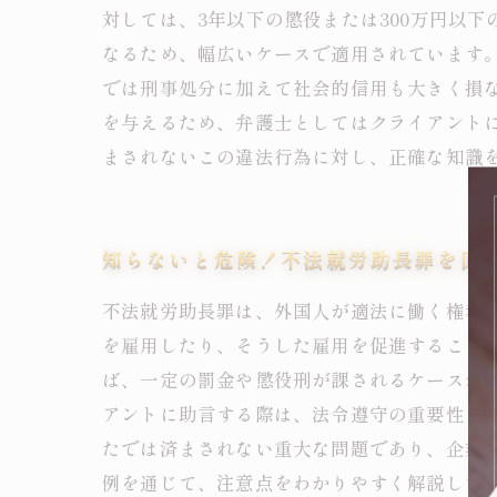
対しては、3年以下の懲役または300万円以
なるため、幅広いケースで適用されています
では刑事処分に加えて社会的信用も大きく損
を与えるため、弁護士としてはクライアント
まされないこの違法行為に対し、正確な知識
知らないと危険！不法就労助長罪を回
不法就労助長罪は、外国人が適法に働く権利
を雇用したり、そうした雇用を促進すること
ば、一定の罰金や懲役刑が課されるケースが
アントに助言する際は、法令遵守の重要性を
たでは済まされない重大な問題であり、企業
例を通じて、注意点をわかりやすく解説して