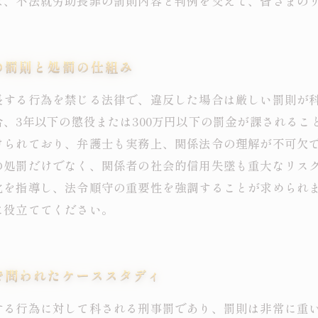
は、不法就労助長罪の罰則内容と判例を交えて、皆さまの
の罰則と処罰の仕組み
長する行為を禁じる法律で、違反した場合は厳しい罰則が
、3年以下の懲役または300万円以下の罰金が課されるこ
けられており、弁護士も実務上、関係法令の理解が不可欠
の処罰だけでなく、関係者の社会的信用失墜も重大なリス
化を指導し、法令順守の重要性を強調することが求められ
に役立ててください。
で問われたケーススタディ
する行為に対して科される刑事罰であり、罰則は非常に重