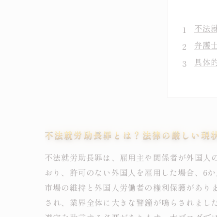
不法
弁護
具体
知ら
不法
不法
最新
不法就労助長罪とは？法律の厳しい現
不法就労助長罪は、雇用主や関係者が外国人
おり、許可のない外国人を雇用した場合、6か
市場の維持と外国人労働者の権利保護があり
され、業界全体に大きな警鐘が鳴らされまし