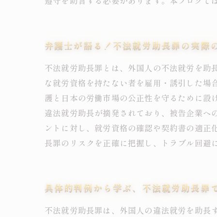
遵守を助言する必要があります。本ブログで
弁護士が語る！不法就労助長罪の実際
不法就労助長罪とは、外国人の不法就労を助
な就労資格を持たない者を雇用・誘引した場合
護と日本の労働市場の公正性を守るために設
違法就労助長が摘発されており、被告企業へ
ントに対し、就労資格の確認や契約書の適正
長罪のリスクを正確に把握し、トラブル回避
具体的判例から学ぶ、不法就労助長罪
不法就労助長罪は、外国人の違法就労を助長