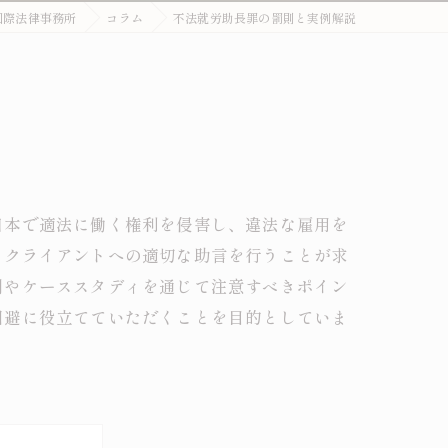
国際法律事務所
コラム
不法就労助長罪の罰則と実例解説
外国人刑事・在留Q&A
詐欺・特殊詐欺（受け子・闇バイト）
オーバーステイ（不法残留）
窃盗・万引き
薬物事件
日本で適法に働く権利を侵害し、違法な雇用を
、クライアントへの適切な助言を行うことが求
傷害・暴行
例やケーススタディを通じて注意すべきポイン
わいせつ・盗撮
回避に役立てていただくことを目的としていま
不法就労・オーバーステイ
外国人事件の解決事例
退去強制・在留特別許可