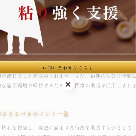
してできることとは？将来への対策
する行為に対して科される刑事罰であり、その罰則は非常
の懲役または300万円以下の罰金、もしくは両方が科され
戒を強める必要があります。実際の判例では、外国人労働
たケースがあります。弁護士としては、クライアントに対
お問い合わせはこちら
策を講じることが求められます。また、最新の法改正情報
お問い合わせはこちら
法な雇用環境を維持するため、専門家の助言を活用しまし
押さえるべきポイント一覧
く権利を侵害し、違法に雇用する行為を助長する罪として