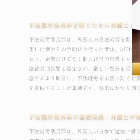
不法就労助長罪を防ぐために弁護士と
不法就労助長罪は、外国人の違法就労を助長
用した者やその手助けを行った者は、3年以下
おり、企業だけでなく個人経営の事業主も警
法就労助長罪と認定され、厳しい処分を受け
底するよう助言し、不法就労を未然に防ぐ対
を提供することが重要です。将来にわたり適
不法就労助長罪の基礎知識：弁護士が
不法就労助長罪は、外国人が日本で適法に働