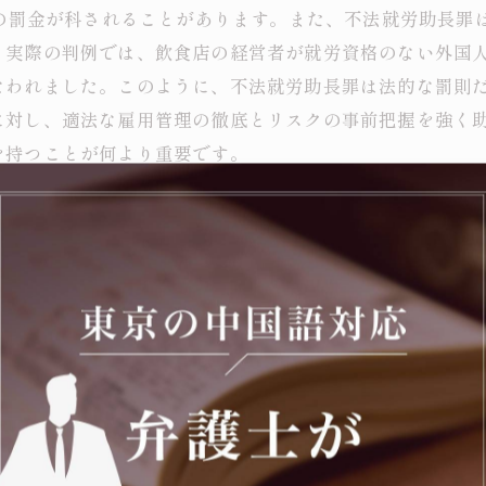
下の罰金が科されることがあります。また、不法就労助長罪
。実際の判例では、飲食店の経営者が就労資格のない外国
なわれました。このように、不法就労助長罪は法的な罰則
に対し、適法な雇用管理の徹底とリスクの事前把握を強く
を持つことが何より重要です。
避するための注意点まとめ
を侵害し、違法な雇用を助長する行為を罰する法律です。
が該当します。この罪の罰則は非常に重く、個人や企業に
あり、実際の判例では雇用主が数百万円の罰金を科された
強調し、在留資格の確認や適法な雇用管理の徹底を促すこ
も個人もリスク回避のために正しい知識を持つ必要があり
いきます。