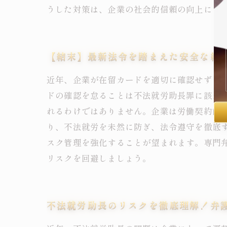
うした対策は、企業の社会的信頼の向上にも
【結末】最新法令を踏まえた安全な経
近年、企業が在留カードを適切に確認せずに
ドの確認を怠ることは不法就労助長罪に該当
れるわけではありません。企業は労働契約前
り、不法就労を未然に防ぎ、法令遵守を徹底
スク管理を強化することが望まれます。専門
リスクを回避しましょう。
不法就労助長のリスクを徹底理解！弁