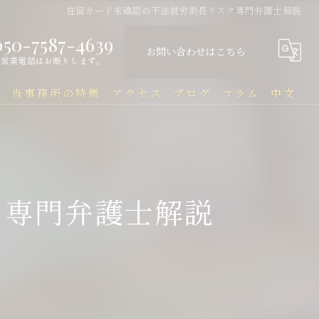
在留カード未確認の不法就労助長リスク専門弁護士解説
050-7587-4639
お問い合わせはこちら
営業電話はお断りします。
問
当事務所の特徴
アクセス
ブログ
コラム
中文
中国人
中文Q&A（常见问题）
民事
ク専門弁護士解説
刑事
企業法務
行政
刑事事件と在留