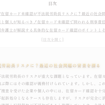
目次
ぜ在留カード未確認が不法就労助長リスクに？最近の社会
業と個人が知るべき！在留カード未確認で問われる刑事責
門弁護士が解説する具体的な在留カード確認のポイントと
留カード問題を放置しないための効果的な法的対策と遵法
新法令を踏まえた安全な経営と不法就労助長リスク回避の
長のリスクを徹底理解！弁護士が語る在留カード確認の必
もあり得る！在留カード未確認による法的リスクと事前対
就労助長リスクに？最近の社会問題の背景を探る
不法就労助長のリスクが重大な課題となっています。在留
結ぶ際にはその確認が義務付けられています。しかし、こ
で捜査を受けた企業や個人の中には、在留カード確認を十
不起訴処分となるケースも存在しますが、リスクが完全に