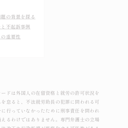
問題の背景を探る
任と不起訴事例
その重要性
意識の向上方法
ための実践ガイド
要性とは？
策を専門家が解説
カードは外国人の在留資格と就労の許可状況を
れを怠ると、不法就労助長の犯罪に問われる可
分に行っていなかったために刑事責任を問われ
消えるわけではありません。専門弁護士の立場