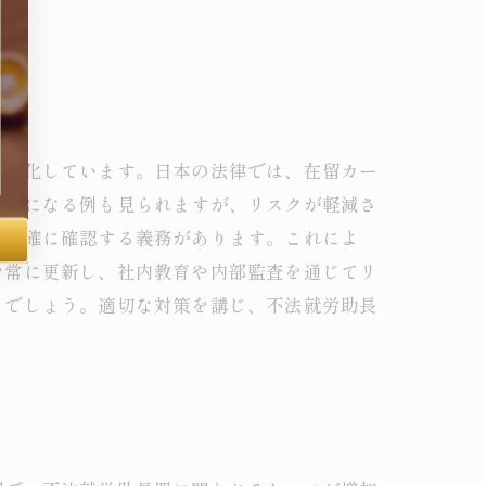
深刻化しています。日本の法律では、在留カー
処分になる例も見られますが、リスクが軽減さ
を正確に確認する義務があります。これによ
を常に更新し、社内教育や内部監査を通じてリ
るでしょう。適切な対策を講じ、不法就労助長