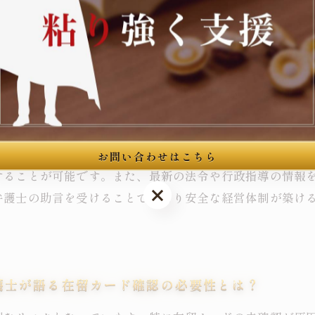
寄与します。
営と不法就労助長リスク回避のための実践ガイド
労働契約を結ぶケースが増加し、不法就労助長のリスクが
し、刑事責任を問われる可能性があります。実際、不起訴
に必ず在留カードの原本確認を行い、有効期限や在留資格
お問い合わせはこちら
することが可能です。また、最新の法令や行政指導の情報
お問い合わせはこちら
弁護士の助言を受けることで、より安全な経営体制が築け
護士が語る在留カード確認の必要性とは？