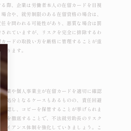
する際、企業は労働者本人の在留カードを目視
る場合や、就労制限のある在留資格の場合は、
責任を問われる可能性があり、悪質な場合は罰
告されていますが、リスクを完全に排除するわ
留カードの取扱い方を厳格に管理することが重
となります。
。企業や個人事業主が在留カードを適切に確認
起訴処分となるケースもあるものの、責任回避
を確認し、コピーを保管することが挙げられま
れらを徹底することで、不法就労助長のリスク
プライアンス体制を強化していきましょう。こ