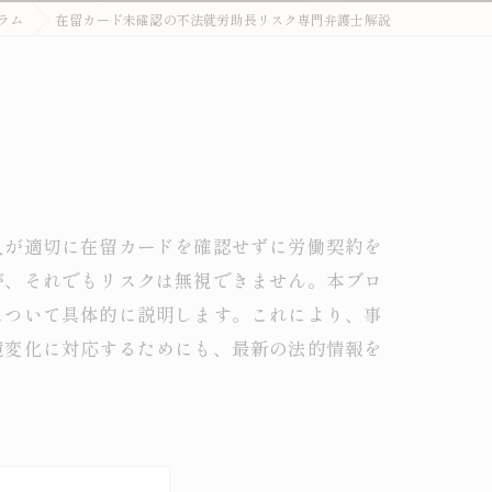
ラム
在留カード未確認の不法就労助長リスク専門弁護士解説
外国人刑事・在留Q&A
詐欺・特殊詐欺（受け子・闇バイト）
オーバーステイ（不法残留）
窃盗・万引き
薬物事件
人が適切に在留カードを確認せずに労働契約を
が、それでもリスクは無視できません。本ブロ
傷害・暴行
について具体的に説明します。これにより、事
わいせつ・盗撮
境変化に対応するためにも、最新の法的情報を
不法就労・オーバーステイ
外国人事件の解決事例
退去強制・在留特別許可