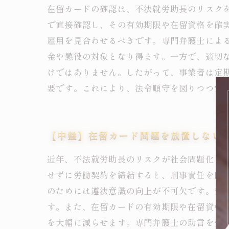
在留カードの確認は、不法就労助長のリスク
で直接確認し、その有効期限や在留資格を確
雇用を見合わせるべきです。専門弁護士によ
金や懲役の対象となり得ます。一方で、適切
けではありません。したがって、事業者は定
要です。これにより、法令順守を図りつつ安
【中盤】在留カード問題を放置しない
近年、不法就労助長のリスクが社会問題化し
せずに労働契約を締結すると、刑事責任を問
のためには遵法意識の向上が不可欠です。効
す。また、在留カードの有効期限や在留資格
を大幅に減らせます。専門弁護士の助言を受