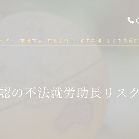
セプト
業務内容
弁護士紹介
解決事例
よくある質
認の不法就労助長リス