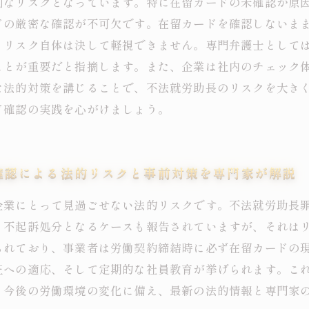
刻なリスクとなっています。特に在留カードの未確認が原
ドの厳密な確認が不可欠です。在留カードを確認しないま
、リスク自体は決して軽視できません。専門弁護士として
ことが重要だと指摘します。また、企業は社内のチェック
な法的対策を講じることで、不法就労助長のリスクを大き
ド確認の実践を心がけましょう。
確認による法的リスクと事前対策を専門家が解説
企業にとって見過ごせない法的リスクです。不法就労助長
、不起訴処分となるケースも報告されていますが、それは
られており、事業者は労働契約締結時に必ず在留カードの
正への適応、そして定期的な社員教育が挙げられます。こ
。今後の労働環境の変化に備え、最新の法的情報と専門家