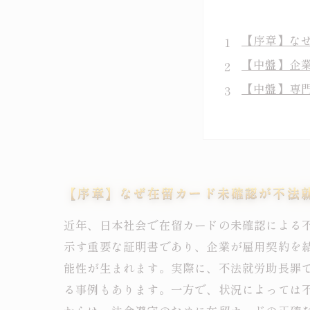
【序章】な
【中盤】企
【中盤】専
【中盤】在
【結末】最
不法就労助
不起訴処分
【序章】なぜ在留カード未確認が不法
近年、日本社会で在留カードの未確認による
示す重要な証明書であり、企業が雇用契約を
能性が生まれます。実際に、不法就労助長罪
る事例もあります。一方で、状況によっては