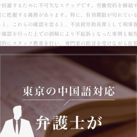
を回避するために不可欠なステップです。労働契約を締結
実に把握する義務があります。特に、有効期限が切れてい
ると、これらの確認を怠ると、不法就労助長罪として刑事
な確認を行った上での誤解により不起訴となった事例も報
期的にスタッフ教育を行い、専門家の助言を受けながら在
心して外国人労働者を雇用できる環境を整えることが可能
ための効果的な法的対策と遵法意識の向上方法
ており、特に在留カードの未確認が大きな原因の一つです
われる可能性があるため、リスク管理は欠かせません。不
果的な法的対策としては、採用時に必ず在留カードの原本
を正確に把握し、定期的な確認を行うことも重要です。こ
けつつ、最新の法令に対応した社内ルールを整備し、コン