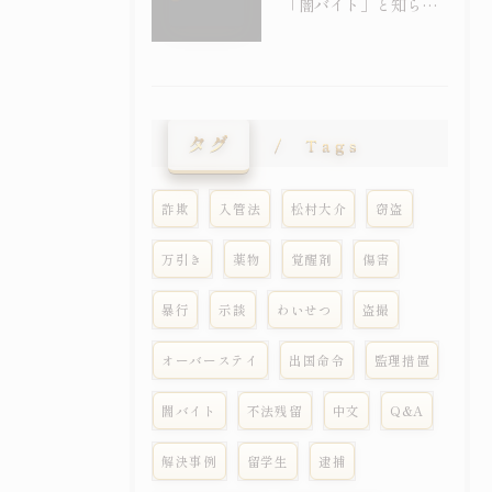
「闇バイト」と知らずに受け子に――外国人留学生の詐欺事件が急増しています
タグ
Tags
詐欺
入管法
松村大介
窃盗
万引き
薬物
覚醒剤
傷害
暴行
示談
わいせつ
盗撮
オーバーステイ
出国命令
監理措置
闇バイト
不法残留
中文
Q&A
解決事例
留学生
逮捕