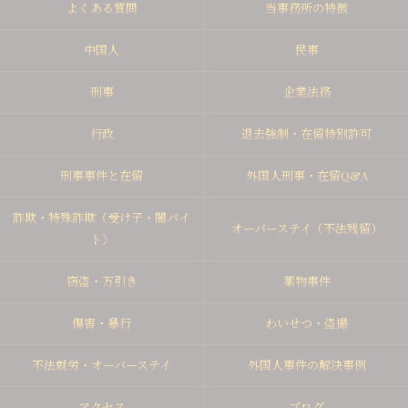
よくある質問
当事務所の特徴
中国人
民事
刑事
企業法務
行政
退去強制・在留特別許可
刑事事件と在留
外国人刑事・在留Q&A
詐欺・特殊詐欺（受け子・闇バイ
オーバーステイ（不法残留）
ト）
窃盗・万引き
薬物事件
傷害・暴行
わいせつ・盗撮
不法就労・オーバーステイ
外国人事件の解決事例
アクセス
ブログ