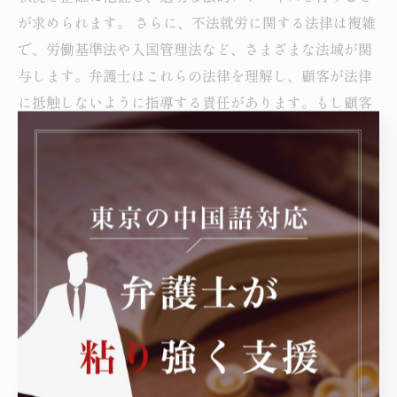
が求められます。 さらに、不法就労に関する法律は複雑
で、労働基準法や入国管理法など、さまざまな法域が関
与します。弁護士はこれらの法律を理解し、顧客が法律
に抵触しないように指導する責任があります。もし顧客
が不法就労を続ける場合、弁護士自身も業務に対する信
頼性を損なうことになります。 したがって、弁護士とし
ては不法就労に関する最新の法令やガイドラインを常に
確認し、顧客に対してリスクを説明することが重要で
す。顧客を守るためには、法律理解を深め、適切な対策
を講じることが欠かせません。これにより、弁護士業界
の健全性を保ち、信頼できるサービスを提供できるよう
努めましょう。
未来を見据えて：弁護士業界の信頼性を高める