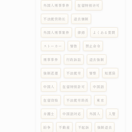
外国人刑事事件
在留特别许可
不法就劳助长
退去强制
外国人刑事案件
律师
よくある質問
ストーカー
警告
禁止命令
刑事事件
行政訴訟
退去強制
強制送還
不法就労
警察
知恵袋
中国人
在留特別許可
中国語
在留資格
不法就労助長
東京
弁護士
中国語対応
外国人
入管
紛争
不動産
不起訴
強制退去