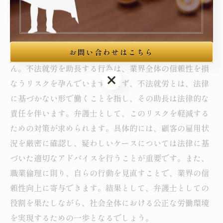
方法
近年、日本の労働市場における不法就労の問題は深刻化
お問い合わせはこちら
しており、弁護士界においてもその影響が無視できませ
ん。不法就労を助長する行為は、業界全体の信頼性を損
お問い合わせはこちら
なうリスクを孕んでいます。まず、不法就労とは、法律
に基づかない形で働くことを指し、その助長は法律的な
責任を伴います。弁護士として、このリスクを軽減する
ための対策が求められます。具体的には、顧客の雇用状
況を厳密に確認し、疑わしいケースについては法律に基
づいた適切なアドバイスを行うことが重要です。また、
職業倫理に則り、自らの行動を見直すことで、業界の信
頼性向上に寄与できます。結果として、弁護士としての
役割を果たしながら、社会全体における公正な労働環境
を実現するための一歩となるでしょう。