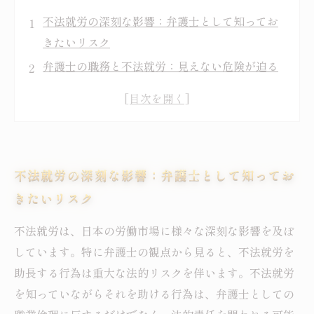
不法就労の深刻な影響：弁護士として知ってお
きたいリスク
弁護士の職務と不法就労：見えない危険が迫る
トラブル回避のために：不法就労助長の法的リ
スクとは
健全な業界の維持：弁護士が取るべき対策
顧客を守るために：不法就労に関する法律理解
不法就労の深刻な影響：弁護士として知ってお
の重要性
きたいリスク
未来を見据えて：弁護士業界の信頼性を高める
方法
不法就労は、日本の労働市場に様々な深刻な影響を及ぼ
国際的な視点から考える不法就労の本質と対策
しています。特に弁護士の観点から見ると、不法就労を
助長する行為は重大な法的リスクを伴います。不法就労
を知っていながらそれを助ける行為は、弁護士としての