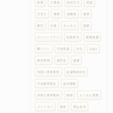
詐欺
入管法
松村大介
窃盗
万引き
薬物
覚醒剤
傷害
暴行
示談
わいせつ
盗撮
オーバーステイ
出国命令
監理措置
闇バイト
不法残留
中文
Q&A
解決事例
留学生
逮捕
外国人刑事事件
在留特别许可
不法就劳助长
退去强制
外国人刑事案件
律师
よくある質問
ストーカー
警告
禁止命令