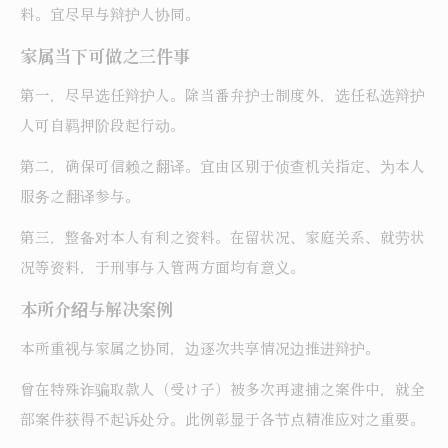
料。宜尽早与辩护人协同。
家属当下可做之三件事
第一，尽早选任辩护人。除当番弁护士制度外，选任私选辩护
人可自羁押阶段起行动。
第二，确保可信赖之翻译。宜由区别于侦查机关指定、为本人
服务之翻译参与。
第三，整备对本人有利之资料。在留状况、家庭关系、就劳状
况等资料，于刑事与入管两方面均有意义。
本所介绍与解决案例
本所重视与家属之协同，边逐次共享情况边推进辩护。
曾在特殊诈骗取款人（受け子）被多次再逮捕之案件中，就全
部案件获得不起诉处分。此例彰显于各节点精准应对之重要。