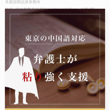
舟渡国際法律事務所
住所 : 東京都豊島区高田3丁目4-10布施ビル本館3階
電話番号 :050-7587-4639
東京を中心に刑事事件の弁護
----------------------------------------------------------------------
刑事
< 前のページ
一覧に戻る
次のページ >
カテゴリー