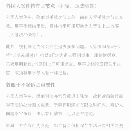
外国人案件特有之节点（在留、退去强制）
外国人案件中，除刑事手续之节点外，尚有入管手续之节点交
叠。刑事手续结束后，身体拘束可能切换为入管法上之收容
（入管法39条等）。
此外，视判决之内容会产生退去强制问题。入管法24条4号リ
将“无期或超过1年拘禁刑”定为退去强制事由，即便附缓刑，
只要刑期超过1年原则上即可能该当。刑事之结论直接关乎在
留，故须将刑事与入管一体把握。
着眼于不起诉之重要性
外国人案件中，缓刑判决亦常导致退去强制，故起诉前阶段获
得不起诉处分至关重要。于羁押期满前有限之时间内，辩护人
向检察官争取、出示有利情节，足以左右结论。
家属一方亦有可为之处，如准备身份担保与生活环境相关之资