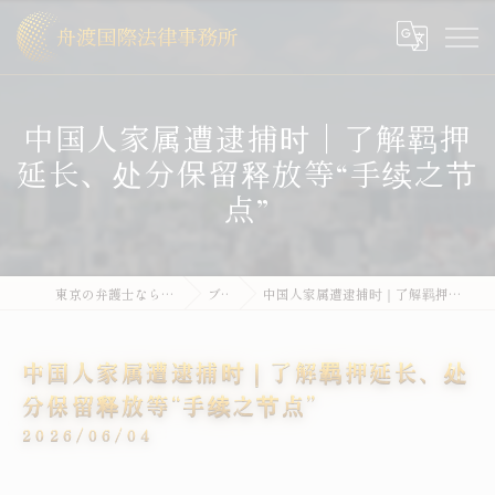
中国人家属遭逮捕时｜了解羁押
延长、处分保留释放等“手续之节
点”
東京の弁護士なら舟渡国際法律事務所
ブログ
中国人家属遭逮捕时｜了解羁押延长、处分保留释放等“手续之节点”
中国人家属遭逮捕时｜了解羁押延长、处
分保留释放等“手续之节点”
2026/06/04