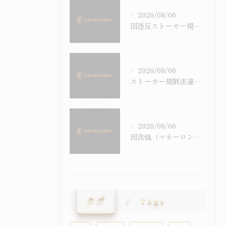
2026/08/06
因违反ストーカー規制法（跟踪骚扰）被逮捕后会怎样——程序流程、刑罚与通过示谈争取不起诉
2026/08/06
ストーカー規制法違反で逮捕されたらどうなる？逮捕後の流れ・罰則・示談による不起訴の可能性
2026/08/06
因洗钱（マネーロンダリング）・地下钱庄被逮捕时——犯罪收益相关犯罪与外国人的在留风险
タグ
Tags