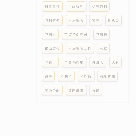
刑事事件
行政訴訟
退去強制
強制送還
不法就労
警察
知恵袋
中国人
在留特別許可
中国語
在留資格
不法就労助長
東京
弁護士
中国語対応
外国人
入管
紛争
不動産
不起訴
強制退去
交通事故
国際結婚
労働