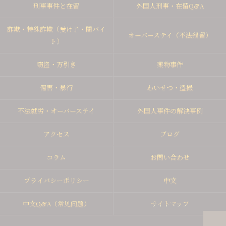
刑事事件と在留
外国人刑事・在留Q&A
詐欺・特殊詐欺（受け子・闇バイ
オーバーステイ（不法残留）
ト）
窃盗・万引き
薬物事件
傷害・暴行
わいせつ・盗撮
不法就労・オーバーステイ
外国人事件の解決事例
アクセス
ブログ
コラム
お問い合わせ
プライバシーポリシー
中文
中文Q&A（常见问题）
サイトマップ