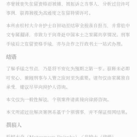
亦曾就丧失在留资格而被捕、被起诉之当事人，分析过往许可
事例，获得被视为高难度之在留特别许可。
本所由松村大介弁护士自初动至结审全程亲自担当，并常驻中
文专属翻译，亦致力于向身处中国本土之家属共享情况。刑事
手续后之在留资格手续，亦与合作之行政书士一站式办理。
结语
了解手续之节点，乃是将不安化为预期之第一步。获释未必即
可安心，兼顾刑事与入管之应对至为重要。请勿仅由家属独自
承受，建议尽早向辩护人咨询。
本文仅为一般性解说，个别案件请直接向律师咨询。
本文所述过往解决案例系基于个别情事，并不保证相同结果。
撰稿人
松村大介（Matsumura Daisuke）／弁护士（律师）