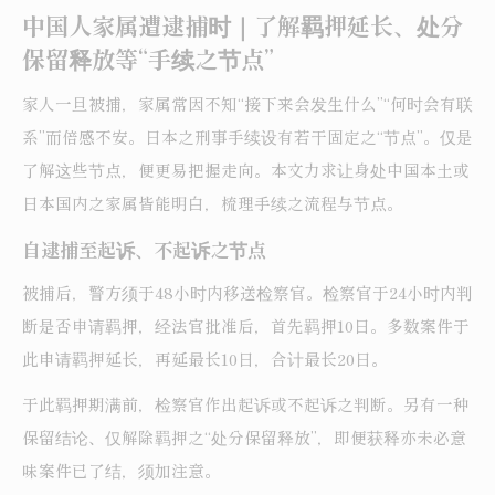
中国人家属遭逮捕时｜了解羁押延长、处分
保留释放等“手续之节点”
家人一旦被捕，家属常因不知“接下来会发生什么”“何时会有联
系”而倍感不安。日本之刑事手续设有若干固定之“节点”。仅是
了解这些节点，便更易把握走向。本文力求让身处中国本土或
日本国内之家属皆能明白，梳理手续之流程与节点。
自逮捕至起诉、不起诉之节点
被捕后，警方须于48小时内移送检察官。检察官于24小时内判
断是否申请羁押，经法官批准后，首先羁押10日。多数案件于
此申请羁押延长，再延最长10日，合计最长20日。
于此羁押期满前，检察官作出起诉或不起诉之判断。另有一种
保留结论、仅解除羁押之“处分保留释放”，即便获释亦未必意
味案件已了结，须加注意。