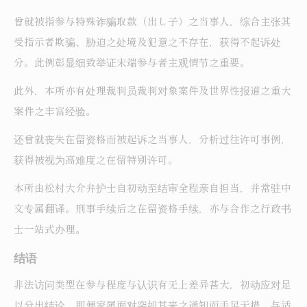
曾就被指参与特殊诈骗取款（出し子）之当事人，综合主张其
受指示者欺骗、胁迫之处境及犯意之不存在，获得不起诉处
分。此例彰显细致举证末端参与者主观情节之重要。
此外，本所亦有处理裁判员裁判对象案件及世界性报道之重大
案件之丰富经验。
还曾就丧失在留资格而被起诉之当事人，分析过往许可事例，
获得被视为高难度之在留特别许可。
本所由松村大介弁护士自初动至结审全程亲自担当，并常驻中
文专属翻译。刑事手续后之在留资格手续，亦与合作之行政书
士一站式办理。
结语
非法访问类型在参与程度与认识有无上差异甚大，初动应对足
以分出结论。即便家属面对突如其来之通知而手足无措，与适