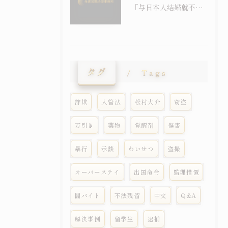
「与日本人结婚就不会被强制遣返」之误解｜配偶在留资格与退去强制事由之关系
タグ
Tags
詐欺
入管法
松村大介
窃盗
万引き
薬物
覚醒剤
傷害
暴行
示談
わいせつ
盗撮
オーバーステイ
出国命令
監理措置
闇バイト
不法残留
中文
Q&A
解決事例
留学生
逮捕