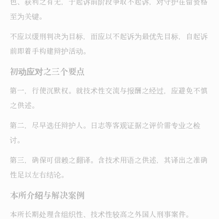
色、获利之有无，于起诉前阶段争取不起诉，对守护在留资格
至为关键。
不应以缓刑判决为目标，而应以不起诉为最优先目标，自起诉
前即着手构建辩护活动。
初动应对之三个要点
第一，行使沉默权。就技术性交流与报酬之经过，应避免不慎
之供述。
第二，尽早选任辩护人。日志等客观证据之评价需专业之检
讨。
第三，确保可信赖之翻译。含技术用语之供述，其译出之准确
性足以左右结论。
本所介绍与解决案例
本所长期处理含组织性、技术性较高之外国人刑事案件。