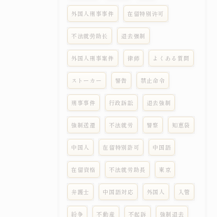
外国人刑事事件
在留特别许可
不法就劳助长
退去强制
外国人刑事案件
律师
よくある質問
ストーカー
警告
禁止命令
刑事事件
行政訴訟
退去強制
強制送還
不法就労
警察
知恵袋
中国人
在留特別許可
中国語
在留資格
不法就労助長
東京
弁護士
中国語対応
外国人
入管
紛争
不動産
不起訴
強制退去