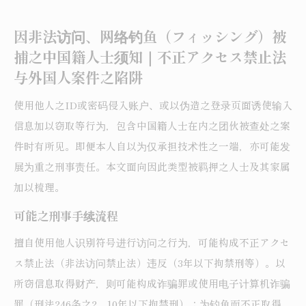
因非法访问、网络钓鱼（フィッシング）被
捕之中国籍人士须知｜不正アクセス禁止法
与外国人案件之陷阱
使用他人之ID或密码侵入账户、或以伪造之登录页面诱使输入
信息加以窃取等行为，包含中国籍人士在内之团伙被查处之案
件时有所见。即便本人自以为仅承担技术性之一端，亦可能发
展为重之刑事责任。本文面向因此类型被羁押之人士及其家属
加以梳理。
可能之刑事手续流程
擅自使用他人识别符号进行访问之行为，可能构成不正アクセ
ス禁止法（非法访问禁止法）违反（3年以下拘禁刑等）。以
所窃信息取得财产，则可能构成诈骗罪或使用电子计算机诈骗
罪（刑法246条之2，10年以下拘禁刑）；为钓鱼而不正取得、