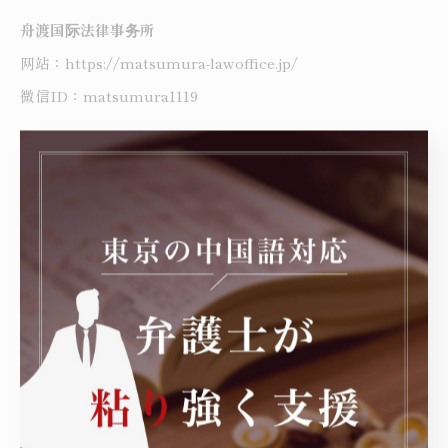
舟渡国际法律事务所
网站：https://matsumura-lawoffice.jp/
微信ID：matsumura1119
----------------------------------------------------------------------
舟渡国際法律事務所
住所 : 東京都豊島区高田3丁目4-10布施ビル本館3階
電話番号 :050-7587-4639
東京を中心に刑事事件の弁護
----------------------------------------------------------------------
刑事