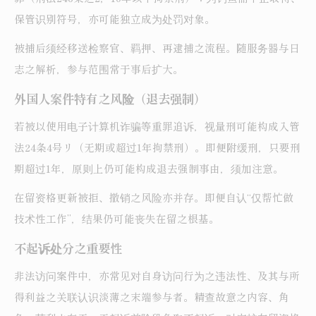
保管识别符号，亦可能独立成为处罚对象。
被捕后须经移送检察官、羁押、再逮捕之流程。随服务器与日
志之解析，参与范围常于事后扩大。
外国人案件特有之风险（退去强制）
若被以使用电子计算机诈骗等重罪追诉，视量刑可能构成入管
法24条4号リ（无期或超过1年拘禁刑）。即便附缓刑，只要刑
期超过1年，原则上仍可能构成退去强制事由，须加注意。
在留资格更新被拒、撤销之风险亦并存。即便自认“仅帮忙做
技术性工作”，结果仍可能丧失在留之根基。
不起诉处分之重要性
非法访问案件中，亦常见对自身访问行为之违法性、及其与所
得利益之关联认识淡薄之末端参与者。精查故意之内容、角