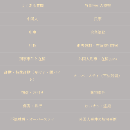
よくある質問
当事務所の特徴
中国人
民事
刑事
企業法務
行政
退去強制・在留特別許可
刑事事件と在留
外国人刑事・在留Q&A
詐欺・特殊詐欺（受け子・闇バイ
オーバーステイ（不法残留）
ト）
窃盗・万引き
薬物事件
傷害・暴行
わいせつ・盗撮
不法就労・オーバーステイ
外国人事件の解決事例