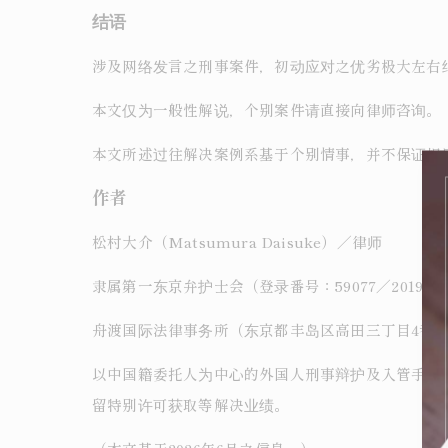
结语
涉及网络发言之刑事案件，初动应对之优劣极大左右
本文仅为一般性解说，个别案件请直接向律师咨询。
本文所述过往解决案例系基于个别情事，并不保证相
作者
松村大介（Matsumura Daisuke）／律师
隶属第一东京弁护士会（登录番号：59077／2019年
舟渡国际法律事务所（东京都丰岛区高田三丁目4番10
以中国籍委托人为中心的外国人刑事辩护及入管手续
留特别许可获取等解决业绩。