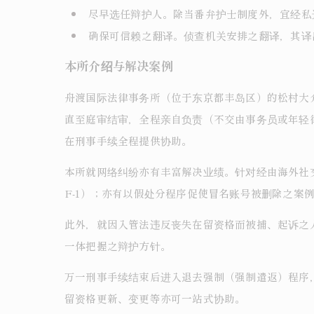
尽早选任辩护人。除当番弁护士制度外，宜经私
确保可信赖之翻译。侦查机关安排之翻译，其译
本所介绍与解决案例
舟渡国际法律事务所（位于东京都丰岛区）的松村大
直至庭审结审，全程亲自负责（不交由事务员或年轻
在刑事手续全程提供协助。
本所就网络纠纷亦有丰富解决业绩。针对经由海外社
F-1）；亦有以假处分程序促使冒名账号被删除之案
此外，就因入管法违反丧失在留资格而被捕、起诉之
一体把握之辩护方针。
万一刑事手续结束后进入退去强制（强制遣返）程序
留资格更新、变更等亦可一站式协助。