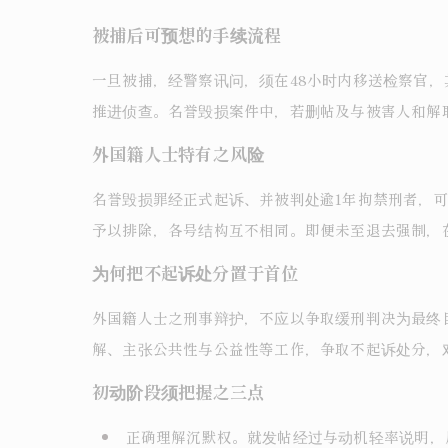
被捕后可预想的手续流程
一旦被捕，经警察讯问，须在48小时内移送检察官，
推进侦查。名誉毁损案件中，若删帖及与被害人和解
外国籍人士特有之风险
名誉毁损罪经正式起诉、并被判处逾1年拘禁刑者，可
予以排除，各号结构互不相同。即便未至退去强制，
为何把不起诉处分置于首位
外国籍人士之刑事辩护，不应以争取缓刑判决为最终
解、主张公共性与公益性等工作，争取不起诉处分，
初动阶段须把握之三点
正确理解沉默权。就发帖经过与动机轻率说明，