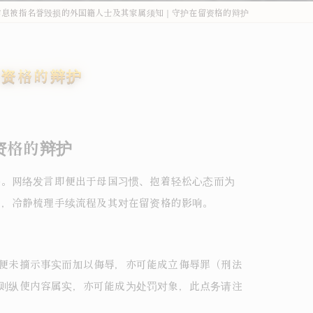
信息被指名誉毁损的外国籍人士及其家属须知｜守护在留资格的辩护
外国人刑事・在留Q&A
詐欺・特殊詐欺（受け子・闇バイト）
留资格的辩护
オーバーステイ（不法残留）
窃盗・万引き
资格的辩护
薬物事件
件。网络发言即便出于母国习惯、抱着轻松心态而为
傷害・暴行
人，冷静梳理手续流程及其对在留资格的影响。
わいせつ・盗撮
不法就労・オーバーステイ
即便未摘示事实而加以侮辱，亦可能成立侮辱罪（刑法
外国人事件の解決事例
否则纵使内容属实，亦可能成为处罚对象，此点务请注
退去強制・在留特別許可