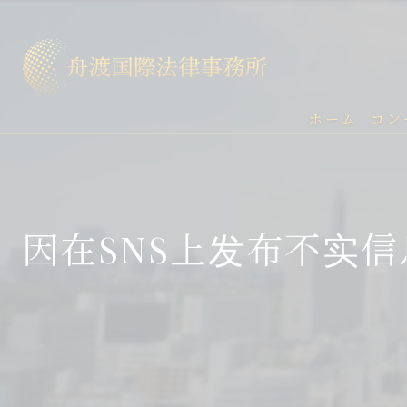
ホーム
コン
因在SNS上发布不实