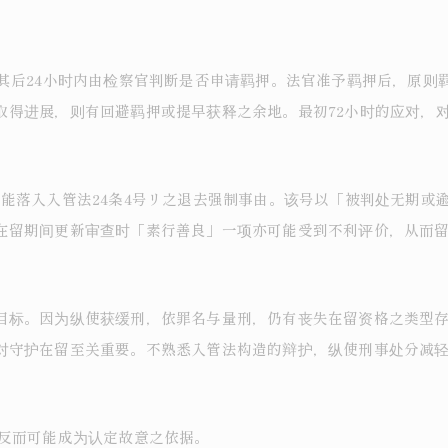
其后24小时内由检察官判断是否申请羁押。法官准予羁押后，原则羁
取得进展，则有回避羁押或提早获释之余地。最初72小时的应对，
能落入入管法24条4号リ之退去强制事由。该号以「被判处无期或
在留期间更新审查时「素行善良」一项亦可能受到不利评价，从而
目标。因为纵使获缓刑，依罪名与量刑，仍有丧失在留资格之类型
对守护在留至关重要。不熟悉入管法构造的辩护，纵使刑事处分减
反而可能成为认定故意之依据。