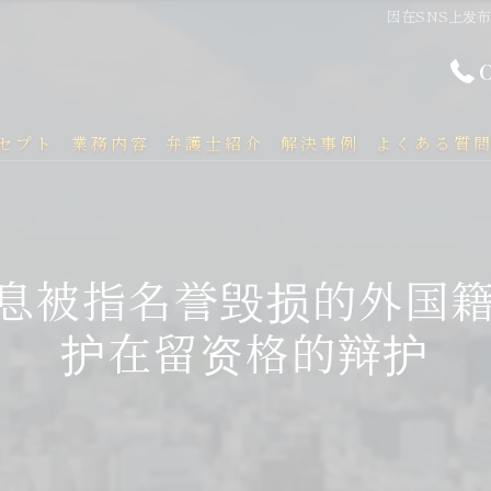
因在SNS上发
セプト
業務内容
弁護士紹介
解決事例
よくある質
信息被指名誉毁损的外国
护在留资格的辩护