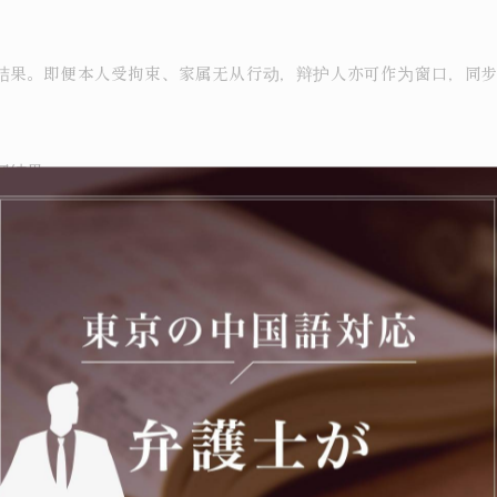
结果。即便本人受拘束、家属无从行动，辩护人亦可作为窗口，同
同结果。
登录）
号 布施大厦本馆3层）
为主要专注领域。拥有兴奋剂取缔法违反（以营利为目的持有）无