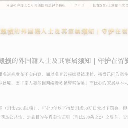
東京の弁護士なら舟渡国際法律事務所
ブログ
因在SNS上发布不实
誉毁损的外国籍人士及其家属须知｜守护在
誉毁损的外国籍人士及其家属须知｜守护在留
指名道姓发布不实内容，而以名誉毁损嫌疑被逮捕、接受讯问的案
似处境、因「家人突然因网络发帖被警察传唤」而忧心的家属与本
（刑法230条1项），可处3年以下拘禁刑或50万日元以下罚金。
非满足公共性、公益目的与真实性证明（刑法230条之2）之要件，