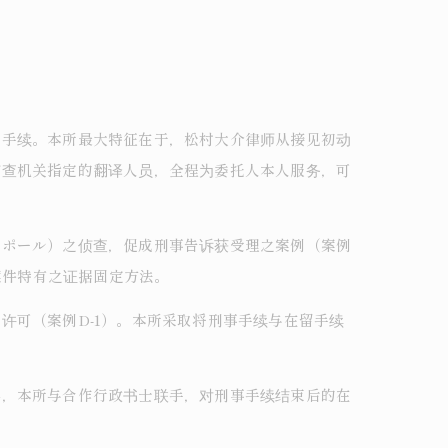
管手续。本所最大特征在于，松村大介律师从接见初动
侦查机关指定的翻译人员，全程为委托人本人服务，可
ーポール）之侦查，促成刑事告诉获受理之案例（案例
案件特有之证据固定方法。
许可（案例D-1）。本所采取将刑事手续与在留手续
外，本所与合作行政书士联手，对刑事手续结束后的在