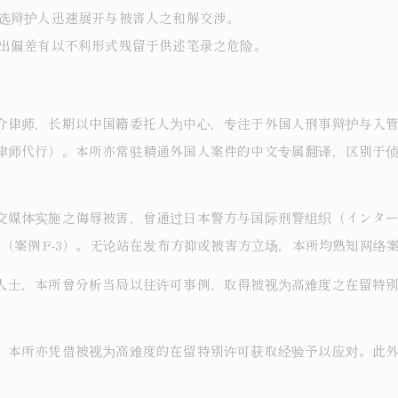
选辩护人迅速展开与被害人之和解交涉。
出偏差有以不利形式残留于供述笔录之危险。
介律师，长期以中国籍委托人为中心，专注于外国人刑事辩护与入
律师代行）。本所亦常驻精通外国人案件的中文专属翻译，区别于
交媒体实施之侮辱被害，曾通过日本警方与国际刑警组织（インタ
例（案例F-3）。无论站在发布方抑或被害方立场，本所均熟知网络
人士，本所曾分析当局以往许可事例，取得被视为高难度之在留特别
，本所亦凭借被视为高难度的在留特别许可获取经验予以应对。此