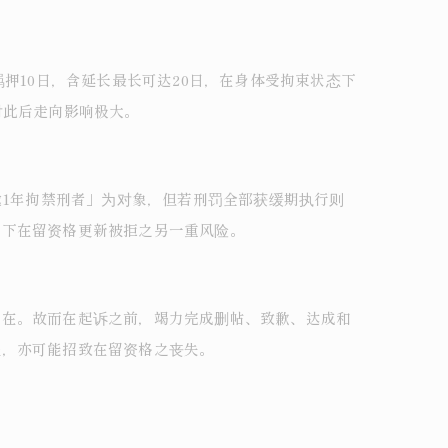
押10日，含延长最长可达20日，在身体受拘束状态下
对此后走向影响极大。
逾1年拘禁刑者」为对象，但若刑罚全部获缓期执行则
留下在留资格更新被拒之另一重风险。
存在。故而在起诉之前，竭力完成删帖、致歉、达成和
轻，亦可能招致在留资格之丧失。