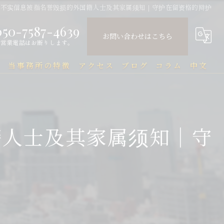
布不实信息被指名誉毁损的外国籍人士及其家属须知｜守护在留资格的辩护
050-7587-4639
お問い合わせはこちら
営業電話はお断りします。
問
当事務所の特徴
アクセス
ブログ
コラム
中文
中国人
中文Q&A（常见问题）
民事
籍人士及其家属须知｜守
刑事
企業法務
行政
刑事事件と在留