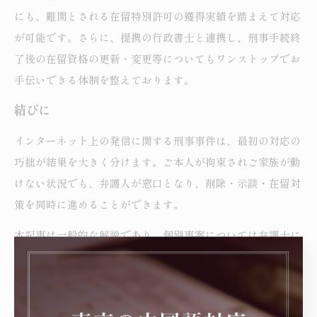
にも、難関とされる在留特別許可の獲得実績を踏まえて対応
が可能です。さらに、提携の行政書士と連携し、刑事手続終
了後の在留資格の更新・変更等についてもワンストップでお
手伝いできる体制を整えております。
結びに
インターネット上の発信に関する刑事事件は、最初の対応の
巧拙が結果を大きく分けます。ご本人が拘束されご家族が動
けない状況でも、弁護人が窓口となり、削除・示談・在留対
策を同時に進めることができます。
本記事は一般的な解説であり、個別事案については弁護士に
直接ご相談ください。
過去の解決事例は個別の事情に基づくものであり、同様の結
果を保証するものではございません。