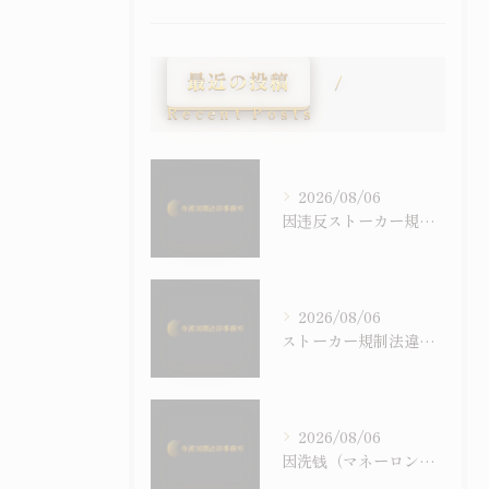
最近の投稿
Recent Posts
2026/08/06
因违反ストーカー規制法（跟踪骚扰）被逮捕后会怎样——程序流程、刑罚与通过示谈争取不起诉
2026/08/06
ストーカー規制法違反で逮捕されたらどうなる？逮捕後の流れ・罰則・示談による不起訴の可能性
2026/08/06
因洗钱（マネーロンダリング）・地下钱庄被逮捕时——犯罪收益相关犯罪与外国人的在留风险