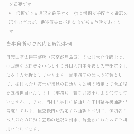
が重要です。
信頼できる通訳を確保する。捜査機関が手配する通訳の
訳出のずれが、供述調書に不利な形で残る危険がありま
す。
当事務所のご案内と解決事例
舟渡国際法律事務所（東京都豊島区）の松村大介弁護士は、
中国籍の依頼者を中心とする外国人刑事弁護と入管手続を主
たる注力分野としております。当事務所の最大の特徴とし
て、松村大介弁護士が接見の初動から公判の結審まで全工程
を直接担当いたします（事務員・若手弁護士による代行は行
いません）。また、外国人事件に精通した中国語専属通訳が
常駐しており、捜査機関が指定する通訳とは別に、依頼者ご
本人のために動く立場の通訳を刑事手続全般にわたってご利
用いただけます。