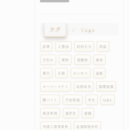
タグ
Tags
詐欺
入管法
松村大介
窃盗
万引き
薬物
覚醒剤
傷害
暴行
示談
わいせつ
盗撮
オーバーステイ
出国命令
監理措置
闇バイト
不法残留
中文
Q&A
解決事例
留学生
逮捕
外国人刑事事件
在留特别许可