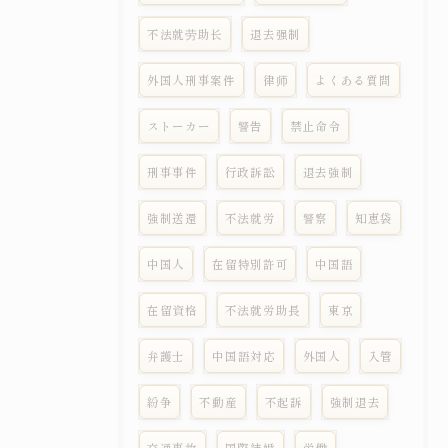
不法就劳助长
退去强制
外国人刑事案件
律师
よくある質問
ストーカー
警告
禁止命令
刑事事件
行政訴訟
退去強制
強制送還
不法就労
警察
知恵袋
中国人
在留特別許可
中国語
在留資格
不法就労助長
東京
弁護士
中国語対応
外国人
入管
紛争
不動産
不起訴
強制退去