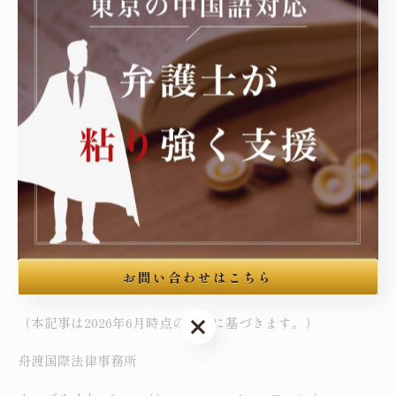
執筆者
松村 大介（まつむら だいすけ）／弁護士
第一東京弁護士会所属（登録番号：59077／2019年登録）
舟渡国際法律事務所（東京都豊島区高田三丁目4番10号 布施
ビル本館3階）
中国籍の依頼者を中心とする外国人刑事弁護・入管手続を主
たる注力分野とする。覚醒剤取締法違反（営利目的所持）で
の無罪判決獲得、特殊詐欺事案での不起訴処分獲得、難関と
お問い合わせはこちら
された在留特別許可の獲得等の解決実績を有する。
お問い合わせはこちら
（本記事は2026年6月時点の情報に基づきます。）
舟渡国際法律事務所