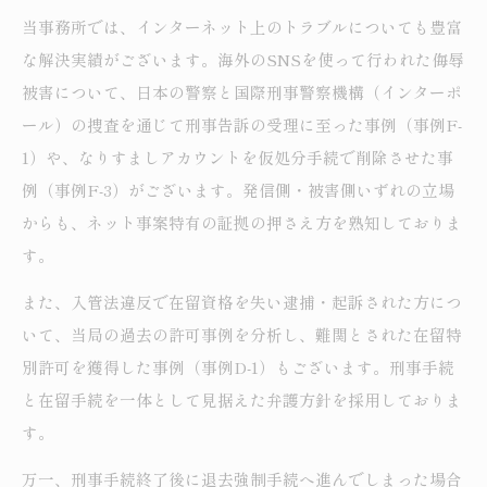
当事務所では、インターネット上のトラブルについても豊富
な解決実績がございます。海外のSNSを使って行われた侮辱
被害について、日本の警察と国際刑事警察機構（インターポ
ール）の捜査を通じて刑事告訴の受理に至った事例（事例F-
1）や、なりすましアカウントを仮処分手続で削除させた事
例（事例F-3）がございます。発信側・被害側いずれの立場
からも、ネット事案特有の証拠の押さえ方を熟知しておりま
す。
また、入管法違反で在留資格を失い逮捕・起訴された方につ
いて、当局の過去の許可事例を分析し、難関とされた在留特
別許可を獲得した事例（事例D-1）もございます。刑事手続
と在留手続を一体として見据えた弁護方針を採用しておりま
す。
万一、刑事手続終了後に退去強制手続へ進んでしまった場合