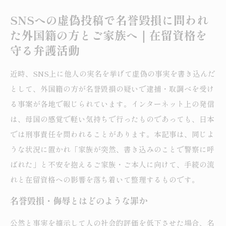
SNSへの虚偽投稿で名誉毀損に問われ
た外国籍の方とご家族へ｜在留資格を
守る弁護活動
近時、SNS上に他人の実名を挙げて虚偽の事実を書き込んだ
として、外国籍の方が名誉毀損の疑いで逮捕・取調べを受け
る事案が各地で報じられています。インターネット上の発信
は、母国の感覚で軽い気持ちで行ったものであっても、日本
では刑事責任を問われることがあります。本記事は、同じよ
うな状況に置かれ「家族が突然、書き込みのことで警察に呼
ばれた」と不安を抱えるご家族・ご本人に向けて、手続の流
れと在留資格への影響を落ち着いて整理するものです。
名誉毀損・侮辱とはどのような罪か
公然と事実を摘示して人の社会的評価を低下させた場合、名