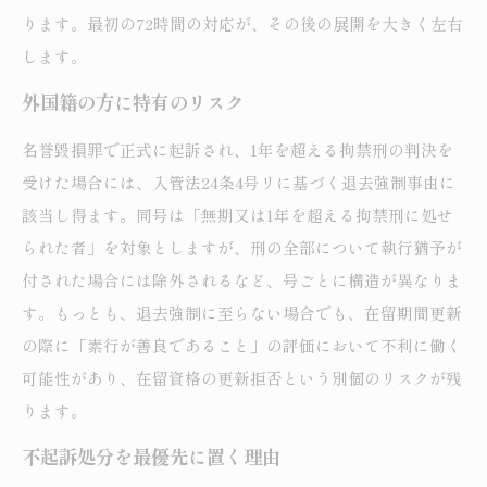
ります。最初の72時間の対応が、その後の展開を大きく左右
します。
外国籍の方に特有のリスク
名誉毀損罪で正式に起訴され、1年を超える拘禁刑の判決を
受けた場合には、入管法24条4号リに基づく退去強制事由に
該当し得ます。同号は「無期又は1年を超える拘禁刑に処せ
られた者」を対象としますが、刑の全部について執行猶予が
付された場合には除外されるなど、号ごとに構造が異なりま
す。もっとも、退去強制に至らない場合でも、在留期間更新
の際に「素行が善良であること」の評価において不利に働く
可能性があり、在留資格の更新拒否という別個のリスクが残
ります。
不起訴処分を最優先に置く理由