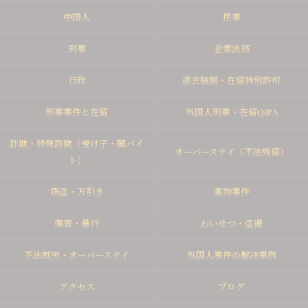
中国人
民事
刑事
企業法務
行政
退去強制・在留特別許可
刑事事件と在留
外国人刑事・在留Q&A
詐欺・特殊詐欺（受け子・闇バイ
オーバーステイ（不法残留）
ト）
窃盗・万引き
薬物事件
傷害・暴行
わいせつ・盗撮
不法就労・オーバーステイ
外国人事件の解決事例
アクセス
ブログ