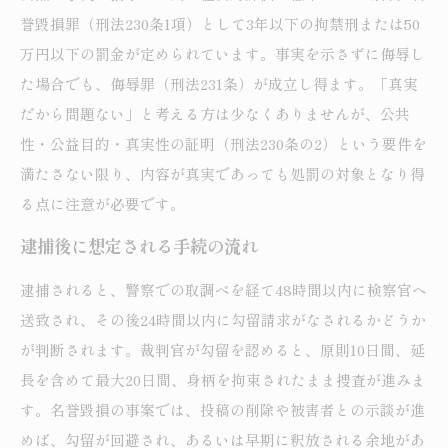
誉毀損罪（刑法230条1項）として3年以下の拘禁刑または50
万円以下の罰金が定められています。事実を示さずに侮辱し
た場合でも、侮辱罪（刑法231条）が成立し得ます。「真実
だから問題ない」と考える方は少なくありませんが、公共
性・公益目的・真実性の証明（刑法230条の2）という要件を
満たさない限り、内容が真実であっても処罰の対象となり得
る点に注意が必要です。
逮捕後に想定される手続の流れ
逮捕されると、警察での取調べを経て48時間以内に検察官へ
送致され、その後24時間以内に勾留請求がなされるかどうか
が判断されます。裁判官が勾留を認めると、原則10日間、延
長を含めて最大20日間、身柄を拘束されたまま捜査が進みま
す。名誉毀損の事案では、投稿の削除や被害者との示談が進
めば、勾留が回避され、あるいは早期に釈放される余地があ