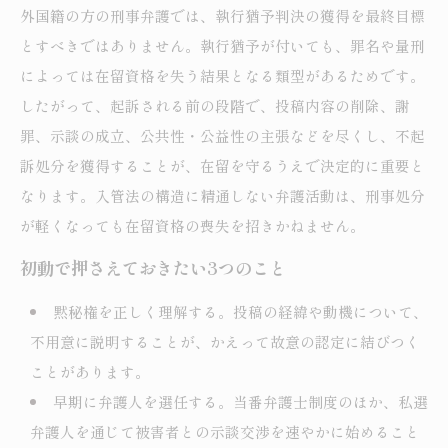
外国籍の方の刑事弁護では、執行猶予判決の獲得を最終目標
とすべきではありません。執行猶予が付いても、罪名や量刑
によっては在留資格を失う結果となる類型があるためです。
したがって、起訴される前の段階で、投稿内容の削除、謝
罪、示談の成立、公共性・公益性の主張などを尽くし、不起
訴処分を獲得することが、在留を守るうえで決定的に重要と
なります。入管法の構造に精通しない弁護活動は、刑事処分
が軽くなっても在留資格の喪失を招きかねません。
初動で押さえておきたい3つのこと
黙秘権を正しく理解する。投稿の経緯や動機について、
不用意に説明することが、かえって故意の認定に結びつく
ことがあります。
早期に弁護人を選任する。当番弁護士制度のほか、私選
弁護人を通じて被害者との示談交渉を速やかに始めること