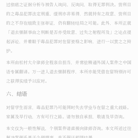
过彻底之证据分析与被告人询问、反询问，取得无罪判决。营利目
的之毒品犯罪法定刑重、缓刑亦非易得，然就持有之故意、营利目
的之不存在细致主张举证，仍有翻转结局之可能。此外，本所正就
「退去强制事由之判断是否亦受故意、过失之射程所及」之论点提
起诉讼，并着眼于毒品犯罪对在留资格之影响，进行一以贯之之辩
护。
本所由松村大介律师全程亲自担当，并常驻精通外国人案件之中国
语专属翻译。万一进入退去强制程序，本所亦能凭借在留特别许可
之获得实绩予以应对。
六、结语
对留学生而言，毒品犯罪乃可能同时失去学业与在留之重大歧路。
家属及早行动，方有可行之路。请勿独自承担，敬请及早咨询。
本文仅为一般性解说，个别案件请直接向律师咨询。本文所述过往
解决案例系基于个别情事，并不保证相同结果。