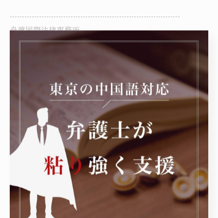
----------------------------------------------------------------------
舟渡国際法律事務所
住所 : 東京都豊島区高田3丁目4-10布施ビル本館3階
電話番号 :050-7587-4639
東京を中心に刑事事件の弁護
----------------------------------------------------------------------
刑事
< 前のページ
一覧に戻る
次のページ >