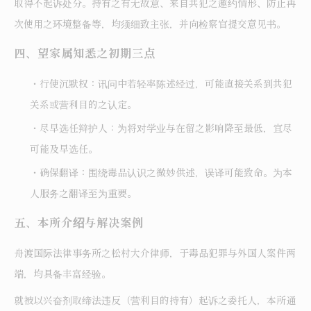
取得不起诉处分。持有之有无故意、来自共犯之邀约情形、防止再
次使用之环境整备等，均须细致主张，并向检察官提交意见书。
四、望家属知悉之初期三点
・行使沉默权：讯问中若轻率陈述经过，可能直接关系到共犯
关系或营利目的之认定。
・尽早选任辩护人：为将对学业与在留之影响降至最低，宜尽
可能及早选任。
・确保翻译：围绕毒品认识之微妙供述，误译可能致命。为本
人服务之翻译至为重要。
五、本所介绍与解决案例
舟渡国际法律事务所之松村大介律师，于毒品犯罪与外国人案件两
端，均具备丰富经验。
就被以兴奋剂取缔法违反（营利目的持有）起诉之委托人，本所通