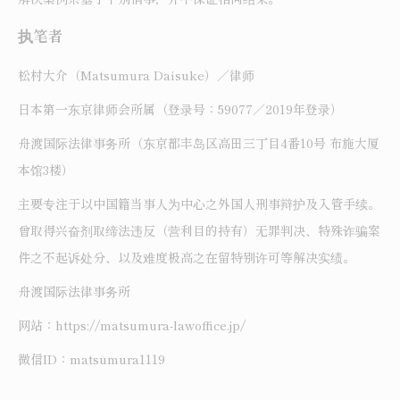
执笔者
松村大介（Matsumura Daisuke）／律师
日本第一东京律师会所属（登录号：59077／2019年登录）
舟渡国际法律事务所（东京都丰岛区高田三丁目4番10号 布施大厦
本馆3楼）
主要专注于以中国籍当事人为中心之外国人刑事辩护及入管手续。
曾取得兴奋剂取缔法违反（营利目的持有）无罪判决、特殊诈骗案
件之不起诉处分、以及难度极高之在留特别许可等解决实绩。
舟渡国际法律事务所
网站：https://matsumura-lawoffice.jp/
微信ID：matsumura1119