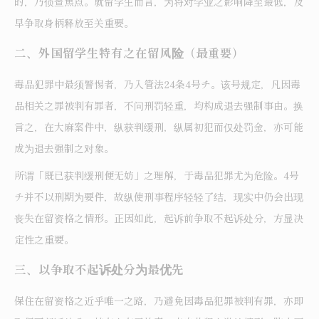
的，乃侦查焦点。就留学生而言，为将对学业之影响降至最低，及
早争取身柄释放至关重要。
二、外国留学生特有之在留风险（最重要）
毒品犯罪中最须警惕者，乃入管法24条4号チ。该号规定，凡因毒
品相关之罪被判有罪者，不问刑罚轻重，均构成退去强制事由。换
言之，在大麻案件中，纵获判缓刑，纵属初犯而仅处罚金，亦可能
成为退去强制之对象。
所谓「既已获判缓刑便无妨」之理解，于毒品犯罪尤为危险。4号
チ并不以刑期为要件，故纵使刑事程序轻轻了结，现实中仍会出现
丧失在留资格之情形。正因如此，起诉前争取不起诉处分，方显决
定性之重要。
三、以争取不起诉处分为最优先
保住在留资格之近乎唯一之路，乃避免因毒品犯罪被判有罪，亦即