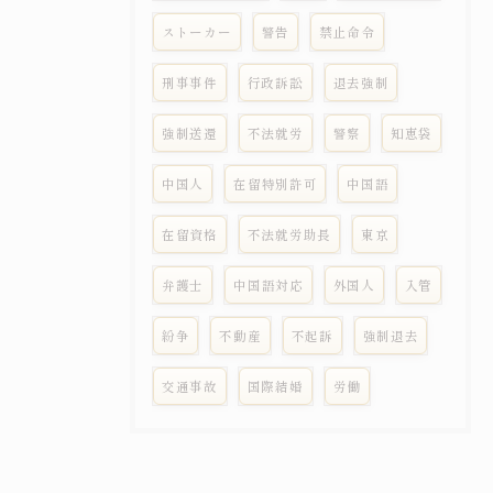
ストーカー
警告
禁止命令
刑事事件
行政訴訟
退去強制
強制送還
不法就労
警察
知恵袋
中国人
在留特別許可
中国語
在留資格
不法就労助長
東京
弁護士
中国語対応
外国人
入管
紛争
不動産
不起訴
強制退去
交通事故
国際結婚
労働