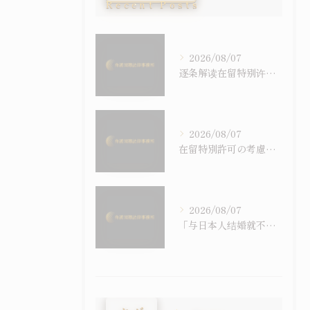
Recent Posts
2026/08/07
逐条解读在留特别许可之考量事由｜令和6年施行之入管法50条5项与主张之构筑
2026/08/07
在留特別許可の考慮事情を逐条で読む｜令和6年施行の入管法50条5項と主張の組み立て方
2026/08/07
「与日本人结婚就不会被强制遣返」之误解｜配偶在留资格与退去强制事由之关系