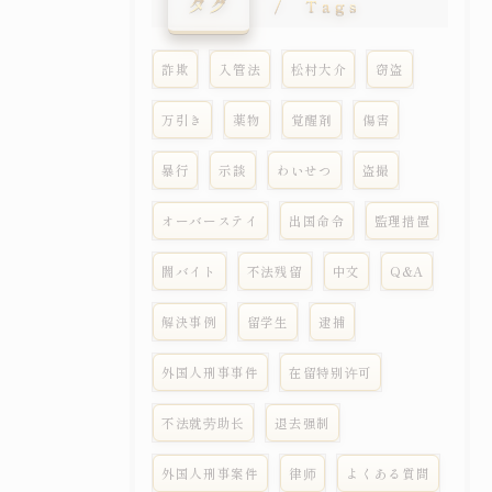
タグ
Tags
詐欺
入管法
松村大介
窃盗
万引き
薬物
覚醒剤
傷害
暴行
示談
わいせつ
盗撮
オーバーステイ
出国命令
監理措置
闇バイト
不法残留
中文
Q&A
解決事例
留学生
逮捕
外国人刑事事件
在留特别许可
不法就劳助长
退去强制
外国人刑事案件
律师
よくある質問