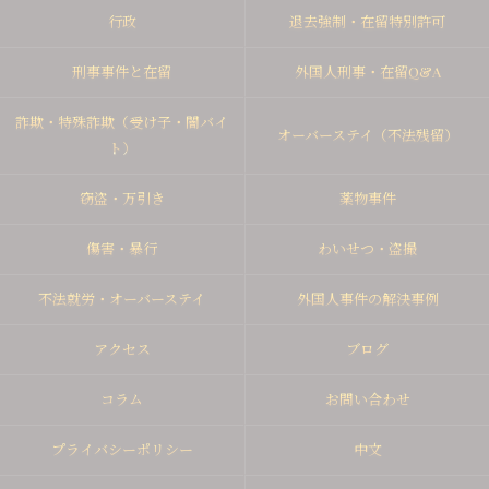
行政
退去強制・在留特別許可
刑事事件と在留
外国人刑事・在留Q&A
詐欺・特殊詐欺（受け子・闇バイ
オーバーステイ（不法残留）
ト）
窃盗・万引き
薬物事件
傷害・暴行
わいせつ・盗撮
不法就労・オーバーステイ
外国人事件の解決事例
アクセス
ブログ
コラム
お問い合わせ
プライバシーポリシー
中文