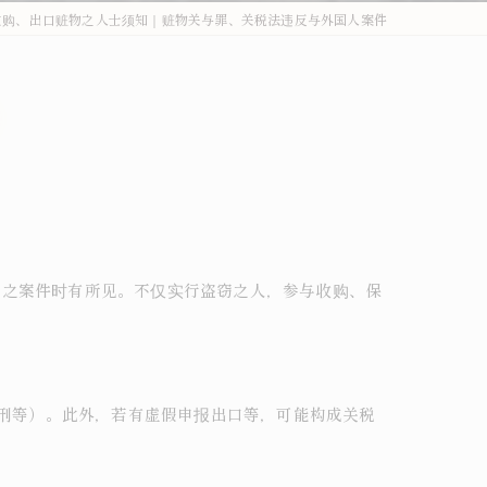
收购、出口赃物之人士须知｜赃物关与罪、关税法违反与外国人案件
外国人刑事・在留Q&A
詐欺・特殊詐欺（受け子・闇バイト）
オーバーステイ（不法残留）
窃盗・万引き
薬物事件
傷害・暴行
处之案件时有所见。不仅实行盗窃之人，参与收购、保
わいせつ・盗撮
不法就労・オーバーステイ
禁刑等）。此外，若有虚假申报出口等，可能构成关税
外国人事件の解決事例
退去強制・在留特別許可