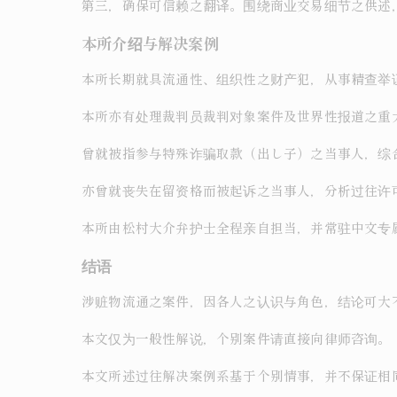
第三，确保可信赖之翻译。围绕商业交易细节之供述
本所介绍与解决案例
本所长期就具流通性、组织性之财产犯，从事精查举
本所亦有处理裁判员裁判对象案件及世界性报道之重
曾就被指参与特殊诈骗取款（出し子）之当事人，综
亦曾就丧失在留资格而被起诉之当事人，分析过往许
本所由松村大介弁护士全程亲自担当，并常驻中文专
结语
涉赃物流通之案件，因各人之认识与角色，结论可大
本文仅为一般性解说，个别案件请直接向律师咨询。
本文所述过往解决案例系基于个别情事，并不保证相