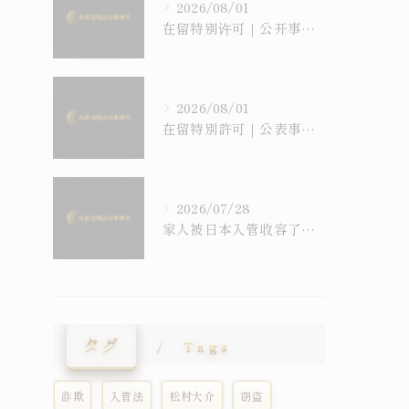
2026/08/01
在留特别许可｜公开事例是“裁量基准”的一种，但并非所有许可都被公开
2026/08/01
在留特別許可｜公表事例は「裁量基準」の一種、しかし公表されていない許可もある
2026/07/28
家人被日本入管收容了怎么办？｜收容・假放免・在留特别许可问答
タグ
Tags
詐欺
入管法
松村大介
窃盗