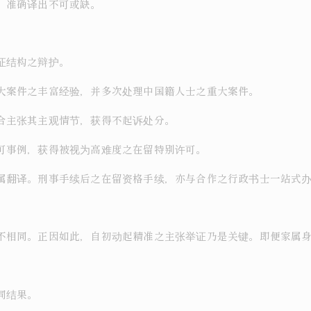
，准确译出不可或缺。
证结构之辩护。
大案件之丰富经验，并多次处理中国籍人士之重大案件。
合主张其主观情节，获得不起诉处分。
可事例，获得被视为高难度之在留特别许可。
属翻译。刑事手续后之在留资格手续，亦与合作之行政书士一站式
不相同。正因如此，自初动起精准之主张举证乃是关键。即便家属
同结果。