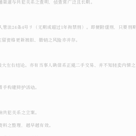
通渠道与共犯关系之查明，侦查常广泛且长期。
管法24条4号リ（无期或超过1年拘禁刑）。即便附缓刑，只要刑
在留资格更新被拒、撤销之风险亦并存。
以极大左右结论。亦有当事人确信系正规二手交易、并不知转卖内情
着手构建辩护活动。
响共犯关系之立案。
资料之整理，越早越有效。