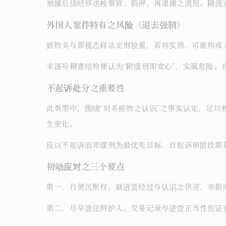
被捕后须经移送检察官、羁押、再逮捕之流程。随流
外国人案件特有之风险（退去强制）
赃物关与罪视态样法定刑较重，若判实刑，可能构成入
未逐号精查结构便认为“附缓刑即安心”，实属危险。
不起诉处分之重要性
此类型中，围绕“对系赃物之认识”之事实认定，足
生变化。
应以不起诉而非缓刑为最优先目标，自起诉前阶段即
初动应对之三个要点
第一，行使沉默权。就进货经过与认识之供述，亦影
第二，尽早选任辩护人。交易记录与进货正当性佐证