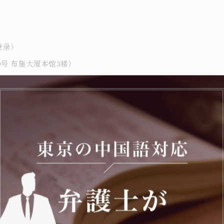
）
登录）
号 布施大厦本馆3楼）
主要专注领域。
特殊诈骗案件不起诉处分、高难度在留特别许可获得等办案实绩。
--