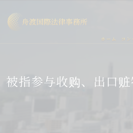
ホーム
コン
被指参与收购、出口赃