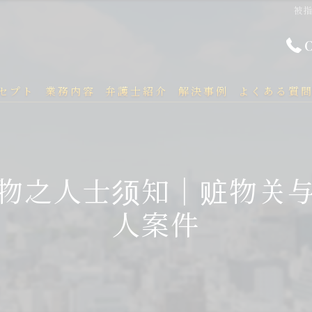
被
セプト
業務内容
弁護士紹介
解決事例
よくある質
物之人士须知｜赃物关
人案件