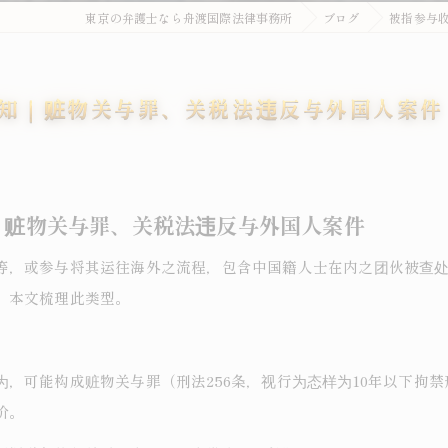
東京の弁護士なら舟渡国際法律事務所
ブログ
被指参与
知｜赃物关与罪、关税法违反与外国人案件
｜赃物关与罪、关税法违反与外国人案件
等，或参与将其运往海外之流程，包含中国籍人士在内之团伙被查
。本文梳理此类型。
，可能构成赃物关与罪（刑法256条，视行为态样为10年以下拘
价。