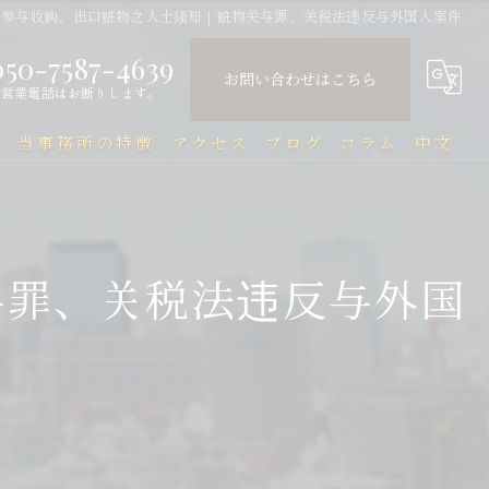
指参与收购、出口赃物之人士须知｜赃物关与罪、关税法违反与外国人案件
050-7587-4639
お問い合わせはこちら
営業電話はお断りします。
問
当事務所の特徴
アクセス
ブログ
コラム
中文
中国人
中文Q&A（常见问题）
民事
与罪、关税法违反与外国
刑事
企業法務
行政
刑事事件と在留