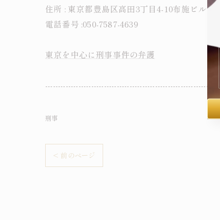
住所 : 東京都豊島区高田3丁目4-10布施ビル本
電話番号 :050-7587-4639
東京を中心に刑事事件の弁護
--------------------------------------------------------------------
刑事
< 前のページ