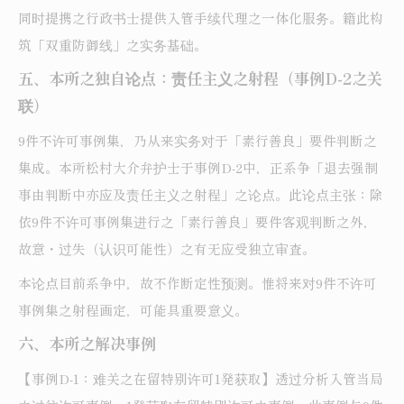
同时提携之行政书士提供入管手续代理之一体化服务。籍此构
筑「双重防御线」之实务基础。
五、本所之独自论点：责任主义之射程（事例D-2之关
联）
9件不许可事例集，乃从来实务对于「素行善良」要件判断之
集成。本所松村大介弁护士于事例D-2中，正系争「退去强制
事由判断中亦应及责任主义之射程」之论点。此论点主张：除
依9件不许可事例集进行之「素行善良」要件客观判断之外，
故意・过失（认识可能性）之有无应受独立审査。
本论点目前系争中，故不作断定性预测。惟将来对9件不许可
事例集之射程画定，可能具重要意义。
六、本所之解决事例
【事例D-1：难关之在留特别许可1発获取】透过分析入管当局