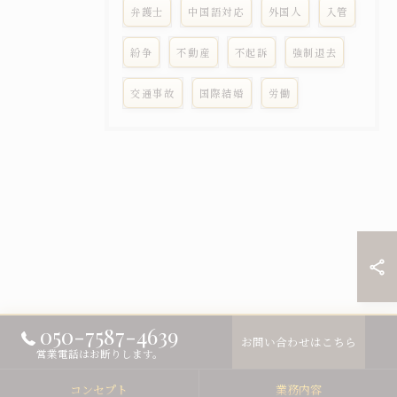
弁護士
中国語対応
外国人
入管
紛争
不動産
不起訴
強制退去
交通事故
国際結婚
労働
050-7587-4639
お問い合わせはこちら
営業電話はお断りします。
コンセプト
業務内容