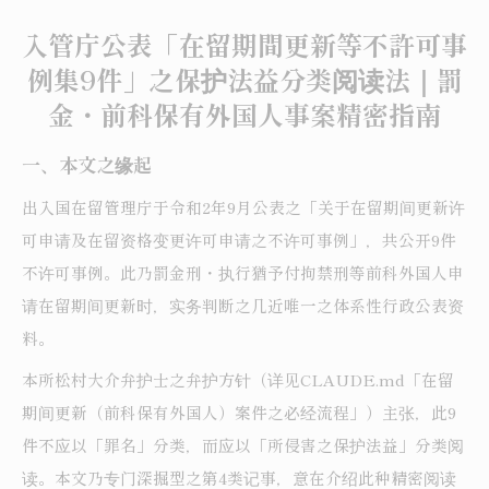
入管庁公表「在留期間更新等不許可事
例集9件」之保护法益分类阅读法｜罰
金・前科保有外国人事案精密指南
一、本文之缘起
出入国在留管理庁于令和2年9月公表之「关于在留期间更新许
可申请及在留资格变更许可申请之不许可事例」，共公开9件
不许可事例。此乃罰金刑・执行猶予付拘禁刑等前科外国人申
请在留期间更新时，实务判断之几近唯一之体系性行政公表资
料。
本所松村大介弁护士之弁护方针（详见CLAUDE.md「在留
期间更新（前科保有外国人）案件之必经流程」）主张，此9
件不应以「罪名」分类，而应以「所侵害之保护法益」分类阅
读。本文乃专门深掘型之第4类记事，意在介绍此种精密阅读