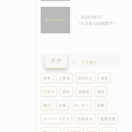
2026/08/07
「与日本人结婚就不会被强制遣返」之误解｜配偶在留资格与退去强制事由之关系
タグ
Tags
詐欺
入管法
松村大介
窃盗
万引き
薬物
覚醒剤
傷害
暴行
示談
わいせつ
盗撮
オーバーステイ
出国命令
監理措置