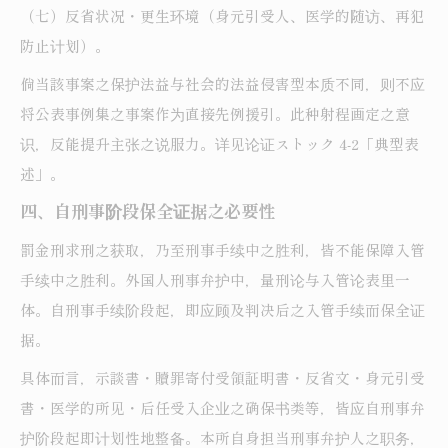
（七）反省状况・更生环境（身元引受人、医学的随访、再犯
防止计划）。
倘当該事案之保护法益与社会的法益侵害型本质不同，则不应
将公表事例集之事案作为直接先例援引。此种射程画定之意
识，反能提升主张之说服力。详见论证ストック 4-2「典型表
述」。
四、自刑事阶段保全证据之必要性
罰金刑求刑之获取，乃至刑事手续中之胜利，皆不能保障入管
手续中之胜利。外国人刑事弁护中，量刑论与入管论表里一
体。自刑事手续阶段起，即应顾及判决后之入管手续而保全证
据。
具体而言，示談書・贖罪寄付受領証明書・反省文・身元引受
書・医学的所见・后任受入企业之确保书类等，皆应自刑事弁
护阶段起即计划性地整备。本所自身担当刑事弁护人之职务，