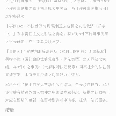
之过往许可事例，1発获取在留特别许可之事例。此事例与9件
不许可事例集之阅读法形成表里关系，乃「许可事例集活用」
之实务经验。
【事例D-2：不法就労助長 强制退去危机之女性救济（系争
中）】系争责任主义之射程之诉讼。将来对9件不许可事例集
之射程画定，亦可能具关联意义。
【事例A-1：覚醒剤取締法违反（営利目的所持）无罪获取】
薬物事案（属社会的法益侵害型・优先类型）之无罪获取实
绩。与9件中之事例6（大麻取締法违反等）同属社会的法益侵
害型事案，本所于此类型之对应能力之证左。
本所松村弁护士自接见初动至公判结审，全程亲自担当。本所
亦常驻有精通外国人案件之中国語専属翻訳。提携之行政书士
对应在留期间更新・在留特别许可申请等，提供一站式服务。
结语