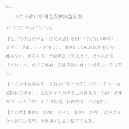
法。
二、9件不许可事例之保护法益分类
9件大致可分为下列三类。
【社会的法益侵害型・优先类型】事例1（不法就労助長）、
事例2（児童ポルノ法违反）、事例6（大麻取締法违反等）。
此类型中，被害弁償・示談概念上无从成立，或效果有限。
「素行不良」评价之解消，仅能依赖反省・再犯防止计划之充
实。
【个人的法益侵害型・具救济可能之类型】事例4（詐欺・窃
盗附执行猶予）。透过对个人被害者之被害弁償・示談・贖罪
寄付，反社会性可于个别基础上获得解消，余地较广。
【混合型】事例3、事例5、事例7、事例8、事例9。属包含复
合性情事之类型。个别保护法益分析不可或缺。