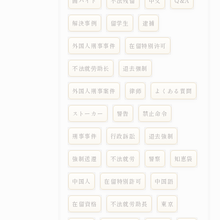
闇バイト
不法残留
中文
Q&A
解決事例
留学生
逮捕
外国人刑事事件
在留特别许可
不法就劳助长
退去强制
外国人刑事案件
律师
よくある質問
ストーカー
警告
禁止命令
刑事事件
行政訴訟
退去強制
強制送還
不法就労
警察
知恵袋
中国人
在留特別許可
中国語
在留資格
不法就労助長
東京