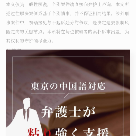
本文仅为一般性解说，个别案件请直接向弁护士咨询。本文所
述过往解决案例系基于个别情事，并不保证相同结果。涉外刑
事案件中，初动接见与不起诉处分的争取，是决定退去强制风
险走向的关键节点。本所将在每位依頼者的素朴诉求出发，为
其权利的守护倾尽全力。
执笔者
松村 大介（matsumura daisuke）／弁护士
第一东京弁护士会所属（注册号：59077／2019年注册）
舟渡国際法律事務所（东京都丰岛区高田三丁目4番10号 布施
大厦本馆3楼）
以中国籍依頼者为中心之外国人刑事辩护及入管手续为主要注
力领域。
拥有覚醒剤取締法违反（营利目的所持）之无罪判决获取、特
殊诈欺案件之不起诉处分获取、罕见的在留特别许可获取等解