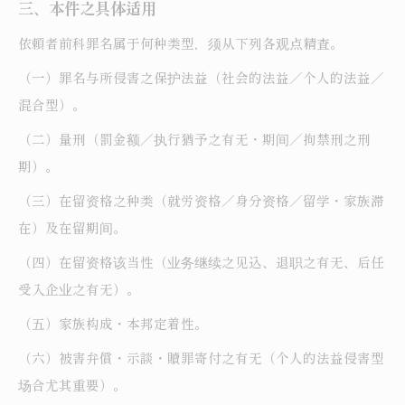
三、本件之具体适用
依頼者前科罪名属于何种类型，须从下列各观点精査。
（一）罪名与所侵害之保护法益（社会的法益／个人的法益／
混合型）。
（二）量刑（罰金额／执行猶予之有无・期间／拘禁刑之刑
期）。
（三）在留资格之种类（就労资格／身分资格／留学・家族滞
在）及在留期间。
（四）在留资格该当性（业务继续之见込、退职之有无、后任
受入企业之有无）。
（五）家族构成・本邦定着性。
（六）被害弁償・示談・贖罪寄付之有无（个人的法益侵害型
场合尤其重要）。