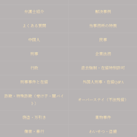
弁護士紹介
解決事例
よくある質問
当事務所の特徴
中国人
民事
刑事
企業法務
行政
退去強制・在留特別許可
刑事事件と在留
外国人刑事・在留Q&A
詐欺・特殊詐欺（受け子・闇バイ
オーバーステイ（不法残留）
ト）
窃盗・万引き
薬物事件
傷害・暴行
わいせつ・盗撮