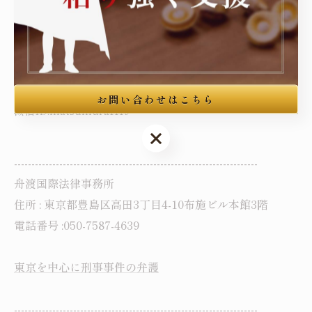
决实绩。
舟渡国际法律事务所
网站:https://matsumura-lawoffice.jp/
お問い合わせはこちら
微信ID:matsumura1119
お問い合わせはこちら
----------------------------------------------------------------------
舟渡国際法律事務所
住所 : 東京都豊島区高田3丁目4-10布施ビル本館3階
電話番号 :050-7587-4639
東京を中心に刑事事件の弁護
----------------------------------------------------------------------