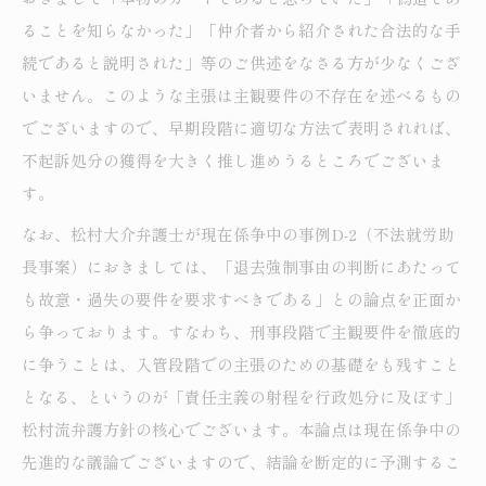
ることを知らなかった」「仲介者から紹介された合法的な手
続であると説明された」等のご供述をなさる方が少なくござ
いません。このような主張は主観要件の不存在を述べるもの
でございますので、早期段階に適切な方法で表明されれば、
不起訴処分の獲得を大きく推し進めうるところでございま
す。
なお、松村大介弁護士が現在係争中の事例D-2（不法就労助
長事案）におきましては、「退去強制事由の判断にあたって
も故意・過失の要件を要求すべきである」との論点を正面か
ら争っております。すなわち、刑事段階で主観要件を徹底的
に争うことは、入管段階での主張のための基礎をも残すこと
となる、というのが「責任主義の射程を行政処分に及ぼす」
松村流弁護方針の核心でございます。本論点は現在係争中の
先進的な議論でございますので、結論を断定的に予測するこ