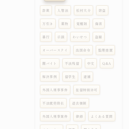
詐欺
入管法
松村大介
窃盗
万引き
薬物
覚醒剤
傷害
暴行
示談
わいせつ
盗撮
オーバーステイ
出国命令
監理措置
闇バイト
不法残留
中文
Q&A
解決事例
留学生
逮捕
外国人刑事事件
在留特别许可
不法就劳助长
退去强制
外国人刑事案件
律师
よくある質問