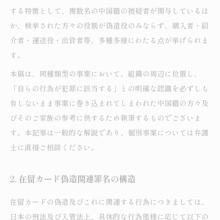
する特徴として、複数名の中国籍の被疑者が関与しているほ
か、検挙された方々の役割が偽造役のみならず、購入者・紹
介者・運送役・出資者等、多種多様にわたる点が挙げられま
す。
本稿は、同種類型の事案において、組織の周辺に位置し、
「自らの行為が犯罪に該当する」との明確な認識を必ずしも
有しないまま事案に巻き込まれてしまわれた中国籍の方々及
びそのご家族の参考に供するため執筆するものでございま
す。本記事は一般的な解説であり、個別事案については弁護
士に直接ご相談ください。
2. 在留カード偽造関連罪名の構造
在留カードの偽造及びこれに関連する行為につきましては、
日本の刑法及び入管法上、具体的な行為態様に応じて以下の