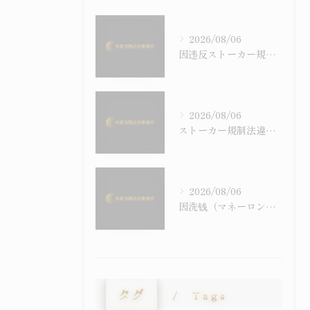
2026/08/06
因违反ストーカー規制法（跟踪骚扰）被逮捕后会怎样——程序流程、刑罚与通过示谈争取不起诉
2026/08/06
ストーカー規制法違反で逮捕されたらどうなる？逮捕後の流れ・罰則・示談による不起訴の可能性
2026/08/06
因洗钱（マネーロンダリング）・地下钱庄被逮捕时——犯罪收益相关犯罪与外国人的在留风险
タグ
Tags