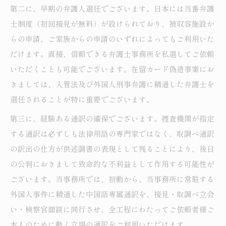
第二に、早期の弁護人選任でございます。日本には当番弁護
士制度（初回接見が無料）が設けられており、被収容施設か
らの申請、ご家族からの申請のいずれによってもご利用いた
だけます。直接、信頼できる弁護士事務所を私選してご依頼
いただくことも可能でございます。在留カード偽造事案にお
きましては、入管法及び外国人刑事弁護に精通した弁護士を
選任されることが特に重要でございます。
第三に、経験ある通訳の確保でございます。捜査機関が指定
する通訳は必ずしも法律用語の専門家ではなく、取調べ通訳
の訳出の仕方が供述調書の表現として残ることにより、後日
の公判におきまして致命的な不利益として作用する可能性が
ございます。当事務所では、初動から、当事務所に常駐する
外国人事件に精通した中国語専属通訳を、接見・取調べ立会
い・検察官面談に同行させ、全工程にわたってご依頼者様ご
本人のために動く立場の通訳をご利用いただけます。