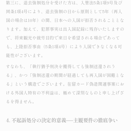
第三に、退去強制処分を受けた方は、入管法5条1項9号及び
同条1項4号により、退去強制の日から原則として5年（再入
国の場合は10年）の間、日本への入国が拒否されることとな
ります。加えて、犯罪事実は出入国記録に残存いたしますの
で、将来観光や就労目的で来日を希望される場合であって
も、上陸拒否事由（5条1項4号）により入国できなくなる可
能性がございます。
すなわち、「執行猶予判決を獲得しても強制送還されう
る」、かつ「強制送還の期間が経過しても再入国が困難とな
る」という構造でございます。在留カード偽造関連事案にお
ける外国人特有の不利益は、極めて深刻なものと申し上げざ
るを得ません。
4. 不起訴処分の決定的意義──主観要件の徹底争い