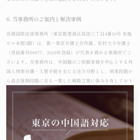
6. 当事務所のご案内と解決事例
舟渡国際法律事務所（東京都豊島区高田三丁目4番10号 布施
ビル本館3階）は、第一東京弁護士会所属、松村大介弁護士
（登録番号59077、2019年登録）が代表を務める事務所でご
ざいます。当事務所は、中国籍のご依頼者様を中心とする外
国人刑事弁護・入管手続を主たる注力分野とし、刑事段階か
ら退去強制段階に至る一貫した戦略立案に強みを有しており
ます。
当事務所の最大の特徴として、松村大介弁護士が接見の初動
から公判の結審まで全工程を直接担当いたします（事務員・
若手弁護士による代行を行いません）。また、当事務所には
外国人事件に精通した中国語専属通訳が常駐しており、捜査
機関が指定する通訳とは別に、ご依頼者様ご本人のために動