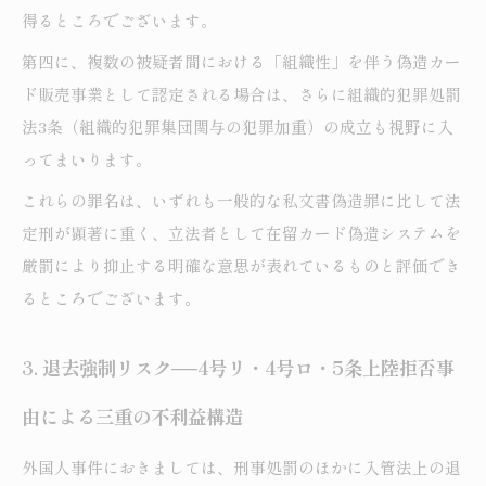
得るところでございます。
第四に、複数の被疑者間における「組織性」を伴う偽造カー
ド販売事業として認定される場合は、さらに組織的犯罪処罰
法3条（組織的犯罪集団関与の犯罪加重）の成立も視野に入
ってまいります。
これらの罪名は、いずれも一般的な私文書偽造罪に比して法
定刑が顕著に重く、立法者として在留カード偽造システムを
厳罰により抑止する明確な意思が表れているものと評価でき
るところでございます。
3. 退去強制リスク──4号リ・4号ロ・5条上陸拒否事
由による三重の不利益構造
外国人事件におきましては、刑事処罰のほかに入管法上の退