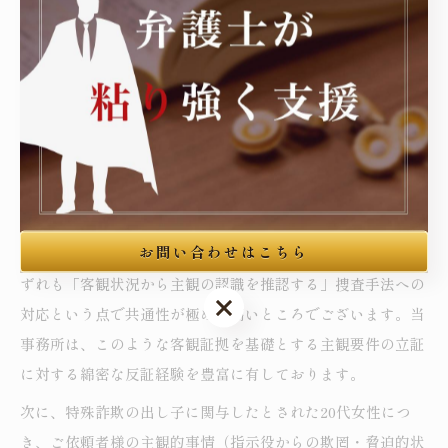
く立場の通訳を、刑事手続全般にわたってご利用いただけま
す。
以下、当事務所の関連解決事例をご紹介いたします。
まず、覚醒剤取締法違反（営利目的所持）で起訴されたご依
頼者様について、徹底した証拠分析と被告人質問・反対尋問
により、無罪判決を獲得した事例がございます（事例A-
1）。在留カード偽造事案における主観要件の争いと、営利
お問い合わせはこちら
目的薬物事案における「営利目的の不存在」の争いとは、い
ずれも「客観状況から主観の認識を推認する」捜査手法への
お問い合わせはこちら
対応という点で共通性が極めて高いところでございます。当
事務所は、このような客観証拠を基礎とする主観要件の立証
に対する綿密な反証経験を豊富に有しております。
次に、特殊詐欺の出し子に関与したとされた20代女性につ
き、ご依頼者様の主観的事情（指示役からの欺罔・脅迫的状