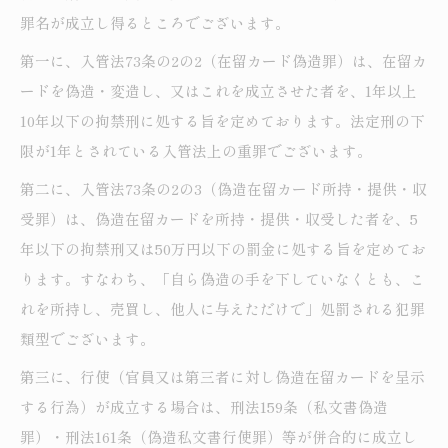
罪名が成立し得るところでございます。
第一に、入管法73条の2の2（在留カード偽造罪）は、在留カ
ードを偽造・変造し、又はこれを成立させた者を、1年以上
10年以下の拘禁刑に処する旨を定めております。法定刑の下
限が1年とされている入管法上の重罪でございます。
第二に、入管法73条の2の3（偽造在留カード所持・提供・収
受罪）は、偽造在留カードを所持・提供・収受した者を、5
年以下の拘禁刑又は50万円以下の罰金に処する旨を定めてお
ります。すなわち、「自ら偽造の手を下していなくとも、こ
れを所持し、売買し、他人に与えただけで」処罰される犯罪
類型でございます。
第三に、行使（官員又は第三者に対し偽造在留カードを呈示
する行為）が成立する場合は、刑法159条（私文書偽造
罪）・刑法161条（偽造私文書行使罪）等が併合的に成立し