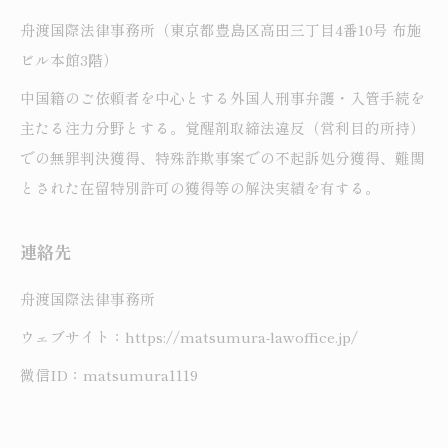
舟渡国際法律事務所（東京都豊島区高田三丁目4番10号 布施
ビル本館3階）
中国籍のご依頼者を中心とする外国人刑事弁護・入管手続を
主たる注力分野とする。覚醒剤取締法違反（営利目的所持）
での無罪判決獲得、特殊詐欺事案での不起訴処分獲得、難関
とされた在留特別許可の獲得等の解決実績を有する。
連絡先
舟渡国際法律事務所
ウェブサイト：https://matsumura-lawoffice.jp/
微信ID：matsumura1119