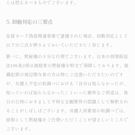
とは控えるべきものでございます。
5. 初動対応の三要点
在留カード偽造関連事案で逮捕された場合、初動対応として
以下の三点を押さえておいていただきたく存じます。
第一に、黙秘権の十分な行使でございます。日本の刑事訴訟
法198条2項は被疑者の黙秘権を明文で保障しております。組
織犯罪の周辺関与者の方は特にご注意いただきたいのです
が、弁護人不在の取調べにおける「自分は知らなかったが、
知っていれば加わらなかった」といった微妙なご供述は、後
日の公判におきまして不利な主観要件の認識として解釈され
ることがしばしばございます。弁護人到着前の取調べでは、
原則として黙秘権をご行使いただくことが望ましいところで
ございます。