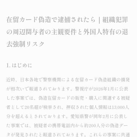
在留カード偽造で逮捕されたら｜組織犯罪
の周辺関与者の主観要件と外国人特有の退
去強制リスク
1. はじめに
近時、日本各地で警察機関による在留カード偽造組織の摘発
が相次いで報道されております。警視庁が2026年1月に公表
した事案では、偽造在留カードの販売・購入に関連する被疑
者として20名超が検挙され、押収された個人情報は13,000人
分を超えるとされております。愛知県警が同年2月に公表し
た事案では、被疑者の携帯電話内から約200人分の偽造デー
タが発見されたと報道されております。これらの事案に共通