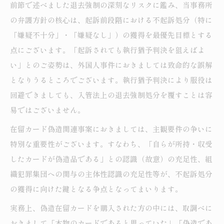
前節で述べました退去強制の深刻なリスクに鑑み、当事務所
の弁護方針の核心は、起訴前段階における不起訴処分（特に
「嫌疑不十分」・「嫌疑なし」）の獲得を最優先目標とする
点にございます。「起訴されても執行猶予判決を狙えばよ
い」とのご姿勢は、外国人事件におきましては致命的な誤解
となりうるところでございます。執行猶予判決により服役は
回避できましても、入管法上の退去強制処分を覆すことは容
易ではございません。
在留カード偽造関連事案におきましては、主観要件の争いに
特別な重要性がございます。すなわち、「自らが所持・収受
したカードが偽造品である」との認識（故意）の充足性、組
織犯罪集団への関与の主体性認識の充足性等が、不起訴処分
の獲得に向けた鍵となる争点となってまいります。
実務上、偽造在留カードを購入された方の中には、取調べに
おきまして「本物のカードであると思っていた」「偽造であ