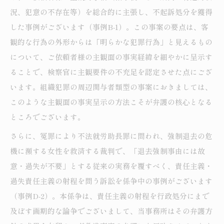
況、犯意の不存在等）を総合的に主張し、不起訴処分を獲得
した事例がございます（事例B-1）。この事案の要点は、客
観的な行為の外形からは「明らかな犯罪行為」と見えるもの
について、ご依頼者様の主観面の事実経緯を細やかに呈示す
ることで、検察官に主観要件の不充足を認定させた点にござ
います。組織犯罪の周辺関与者類型の事案におきましては、
このような主観面の事実呈示の方法こそが弁護の核心となる
ところでございます。
さらに、冤罪により不法就労助長罪に問われ、強制退去の危
機に瀕する女性を救済する裁判で、「退去強制事由には故
意・過失が不要」とする従来の実務を覆すべく、責任主義・
過失責任主義の射程を問う訴訟を係争中の事例がございます
（事例D-2）。本係争は、責任主義の射程を行政処分にまで
及ぼす画期的な論争でございまして、当事務所はその弁護方