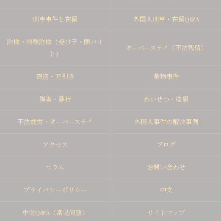
刑事事件と在留
外国人刑事・在留Q&A
詐欺・特殊詐欺（受け子・闇バイ
オーバーステイ（不法残留）
ト）
窃盗・万引き
薬物事件
傷害・暴行
わいせつ・盗撮
不法就労・オーバーステイ
外国人事件の解決事例
アクセス
ブログ
コラム
お問い合わせ
プライバシーポリシー
中文
中文Q&A（常见问题）
サイトマップ