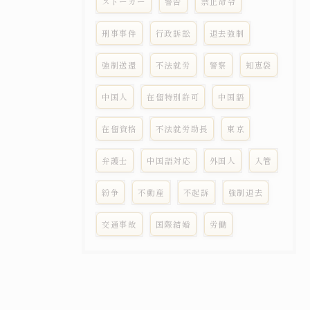
ストーカー
警告
禁止命令
刑事事件
行政訴訟
退去強制
強制送還
不法就労
警察
知恵袋
中国人
在留特別許可
中国語
在留資格
不法就労助長
東京
弁護士
中国語対応
外国人
入管
紛争
不動産
不起訴
強制退去
交通事故
国際結婚
労働