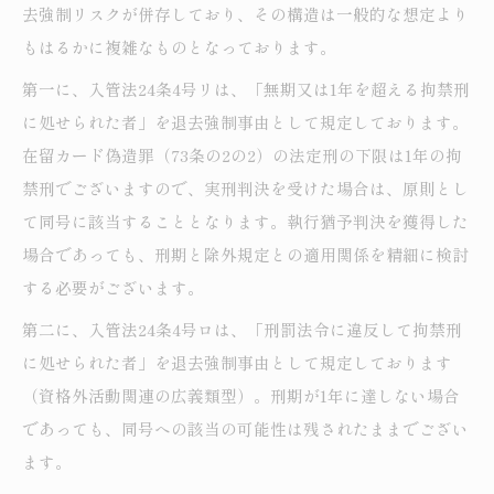
去強制リスクが併存しており、その構造は一般的な想定より
もはるかに複雑なものとなっております。
第一に、入管法24条4号リは、「無期又は1年を超える拘禁刑
に処せられた者」を退去強制事由として規定しております。
在留カード偽造罪（73条の2の2）の法定刑の下限は1年の拘
禁刑でございますので、実刑判決を受けた場合は、原則とし
て同号に該当することとなります。執行猶予判決を獲得した
場合であっても、刑期と除外規定との適用関係を精細に検討
する必要がございます。
第二に、入管法24条4号ロは、「刑罰法令に違反して拘禁刑
に処せられた者」を退去強制事由として規定しております
（資格外活動関連の広義類型）。刑期が1年に達しない場合
であっても、同号への該当の可能性は残されたままでござい
ます。