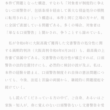
本件で問題となった構造、すなわち「対象者が制度的に争え
ない口頭警告が、包括条項を経由して甚大な侵益処分の根拠
に転用される」という構造は、本件と同じ立場の方々が、現
に全国で直面している問題である。多くの場合、対象者は
「単なる口頭警告」と聞かされ、争うことすら諦めている。
私が令和6年に大阪高裁で獲得した文書警告の処分性に関
する画期的判決（大阪高判令和6年6月26日）も、最高裁の上
告審で係属中である。文書警告の処分性が確立すれば、口頭
警告の法的位置付けにも、必然的に検討の波が及ぶ。私は、
本件の経験を踏まえ、口頭警告制度それ自体の憲法問題につ
いても、今後、法廷と言論の両面から、継続的に問題提起を
続けていく。
もし読んでくださっている方の中で、ご自身、あるいはご
家族・知人が、身に覚えのない口頭警告ないし文書警告を受