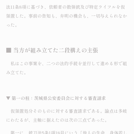
法11条8項に基づき、依頼者の散弾銃及び特定ライフルを仮
領置した。事前の告知も、弁明の機会も、一切与えられなか
った。
■ 当方が組み立てた二段構えの主張
私はこの事案を、二つの法的手続を並行して進める形で組
み立てた。
▼ 第一の柱：茨城県公安委員会に対する審査請求
仮領置処分そのものに対する審査請求である。論点は多岐
にわたるが、主軸に据えたのは次の三点であった。
第一に、銃刀法5条1項18号にいう「他人の生命、身体若し