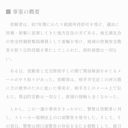
■ 事案の概要
依頼者は、約7年間にわたり銃砲所持許可を受け、適法に
狩猟・射撃に従事してきた地方在住の方である。地元猟友会
の安全狩猟射撃指導員として委嘱を受け、地域の狩猟安全教
育を担う公的役割を果たしてこられた。前科前歴は一切な
い。
ある日、依頼者と元交際相手との間で関係解消をめぐるメ
ールのやり取りがあった。依頼者は、相手方宅近くの河川敷
に犬の散歩のために赴いた事実を、相手方とのメール上で伝
えた。脅迫的言動は一切なく、直接の接触も全くなかった。
しかし、この一連の事実をきっかけに、警察は依頼者に対
し、ストーカー規制法上の口頭警告を発令した。そして、そ
の翌日、警察は同口頭警告の存在を主たる根拠として、銃刀