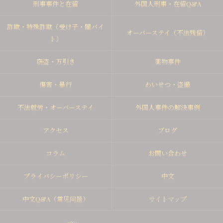
刑事事件と在留
外国人刑事・在留Q&A
詐欺・特殊詐欺（受け子・闇バイ
オーバーステイ（不法残留）
ト）
窃盗・万引き
薬物事件
傷害・暴行
わいせつ・盗撮
不法就労・オーバーステイ
外国人事件の解決事例
アクセス
ブログ
コラム
お問い合わせ
プライバシーポリシー
中文
中文Q&A（常见问题）
サイトマップ