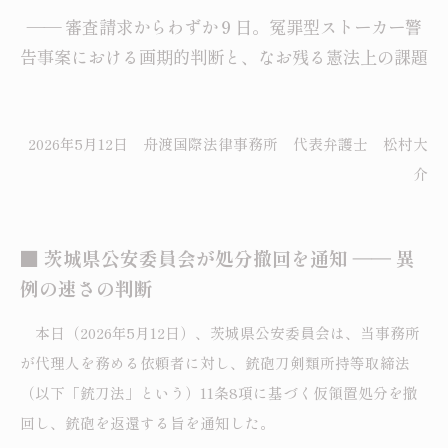
―― 審査請求からわずか９日。冤罪型ストーカー警
告事案における画期的判断と、なお残る憲法上の課題
2026年5月12日 舟渡国際法律事務所 代表弁護士 松村大
介
■ 茨城県公安委員会が処分撤回を通知 ―― 異
例の速さの判断
本日（2026年5月12日）、茨城県公安委員会は、当事務所
が代理人を務める依頼者に対し、銃砲刀剣類所持等取締法
（以下「銃刀法」という）11条8項に基づく仮領置処分を撤
回し、銃砲を返還する旨を通知した。