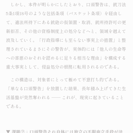
しかし、本件が明らかにしたとおり、口頭警告は、銃刀法
5条1項18号のような包括条項（バスケット条項）を経由し
て、適法所持下にある銃砲の仮領置・取消、銃所持許可の更
新拒否、その他の資格制度上の処分などへと、領域を越えて
波及していく。「行政指導にも至らない事実上の措置」と整
理されているまさにその警告が、実体的には「他人の生命等
への害悪のおそれを認めるに足りる相当な理由」を構成する
重大事実として、侵益処分の根拠に転用されるのである。
この構造は、対象者にとって極めて不意打ち的である。
「単なる口頭警告」を放置した結果、長年積み上げてきた生
活基盤が突然奪われる ―― これが、現実に起きていること
である。
▼ 課題②：口頭警告それ自体には独立の不服申立手段が法