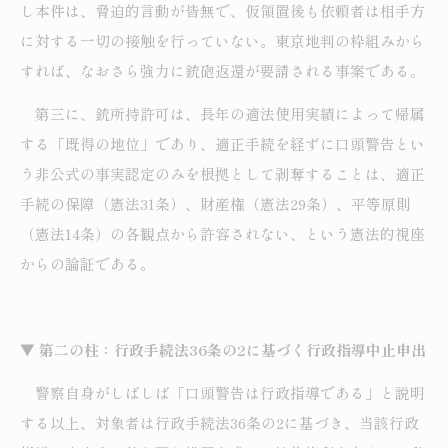
し本件は、脅迫的言動が皆無で、仮領置後も依頼者は相手方
に対する一切の接触を行っていない。東京地判の枠組みから
すれば、なおさら強力に銃砲返還が要請される事案である。
第三に、銃所持許可は、長年の適法使用実績によって帰属
する「既得の地位」であり、適正手続を経ずに口頭警告とい
う非公式の事実認定のみを根拠として剥奪することは、適正
手続の保障（憲法31条）、財産権（憲法29条）、平等原則
（憲法14条）の各観点から許容されない、という憲法的視座
からの論証である。
▼ 第二の柱：行政手続法36条の2に基づく行政指導中止申出
警察自身がしばしば「口頭警告は行政指導である」と説明
する以上、対象者は行政手続法36条の2に基づき、当該行政