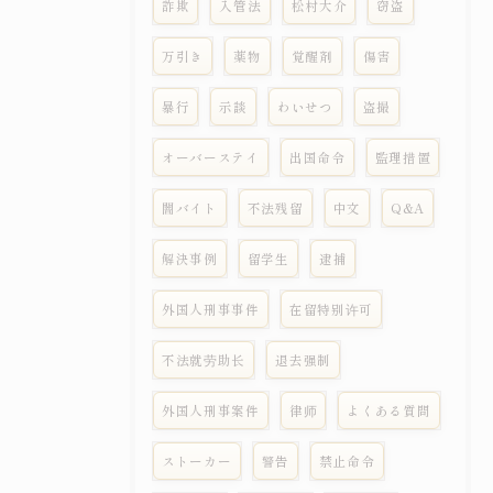
詐欺
入管法
松村大介
窃盗
万引き
薬物
覚醒剤
傷害
暴行
示談
わいせつ
盗撮
オーバーステイ
出国命令
監理措置
闇バイト
不法残留
中文
Q&A
解決事例
留学生
逮捕
外国人刑事事件
在留特别许可
不法就劳助长
退去强制
外国人刑事案件
律师
よくある質問
ストーカー
警告
禁止命令