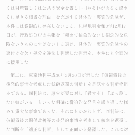
くは財産若しくは公共の安全を害し[…]おそれがあると認め
るに足りる相当な理由」を充足する具体的・実質的危険が、
本件には客観的に存在しないこと。札幌地判令和3年12月17
日が、行政処分庁の主張を「極めて抽象的ないし観念的な危
険をいうものにすぎない」と退け、具体的・実質的危険性の
裏付けを欠く処分を違法と判断した判示を、本件にも全面的
に援用した。
第二に、東京地判平成30年3月30日が示した「仮領置後の
後発的事情を考慮した銃砲返還の判断」を是認する判断枠組
みである。同判決は、原告が妻に対し「殺すぞ」「ぶっ殺し
たい奴がいる」といった明確に脅迫的な発言を繰り返した極
めて重大な事案であった。それにもかかわらず、同判決は、
仮領置後の関係改善等の後発的事情を考慮して銃砲を返還し
た判断を「適正な判断」として正面から是認した。これに対