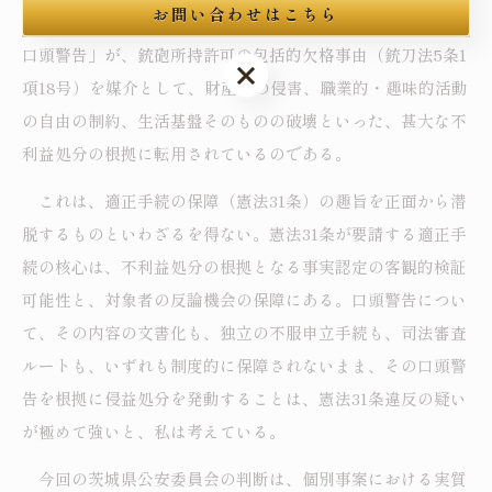
お問い合わせはこちら
ところが、その「対象者が制度的に防御の足場を持たない
口頭警告」が、銃砲所持許可の包括的欠格事由（銃刀法5条1
お問い合わせはこちら
項18号）を媒介として、財産権の侵害、職業的・趣味的活動
の自由の制約、生活基盤そのものの破壊といった、甚大な不
利益処分の根拠に転用されているのである。
これは、適正手続の保障（憲法31条）の趣旨を正面から潜
脱するものといわざるを得ない。憲法31条が要請する適正手
続の核心は、不利益処分の根拠となる事実認定の客観的検証
可能性と、対象者の反論機会の保障にある。口頭警告につい
て、その内容の文書化も、独立の不服申立手続も、司法審査
ルートも、いずれも制度的に保障されないまま、その口頭警
告を根拠に侵益処分を発動することは、憲法31条違反の疑い
が極めて強いと、私は考えている。
今回の茨城県公安委員会の判断は、個別事案における実質