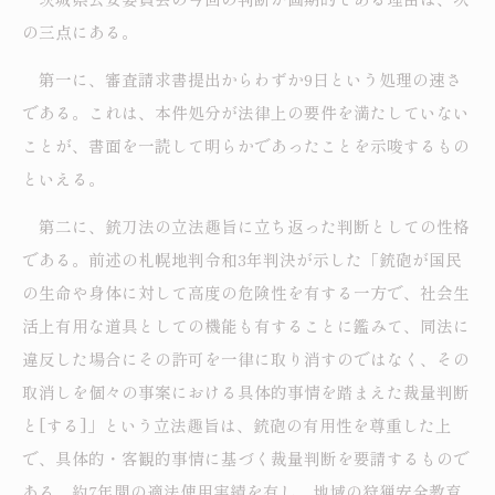
の三点にある。
第一に、審査請求書提出からわずか9日という処理の速さ
である。これは、本件処分が法律上の要件を満たしていない
ことが、書面を一読して明らかであったことを示唆するもの
といえる。
第二に、銃刀法の立法趣旨に立ち返った判断としての性格
である。前述の札幌地判令和3年判決が示した「銃砲が国民
の生命や身体に対して高度の危険性を有する一方で、社会生
活上有用な道具としての機能も有することに鑑みて、同法に
違反した場合にその許可を一律に取り消すのではなく、その
取消しを個々の事案における具体的事情を踏まえた裁量判断
と[する]」という立法趣旨は、銃砲の有用性を尊重した上
で、具体的・客観的事情に基づく裁量判断を要請するもので
ある。約7年間の適法使用実績を有し、地域の狩猟安全教育