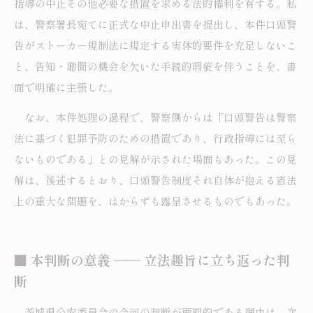
指導の中止その他必要な措置を求める法的権利を有する。私
は、警察署長宛てに正式な中止申出書を提出し、本件口頭警
告がストーカー規制法に規定する実体的要件を充足しないこ
と、告知・聴聞の機会を欠いた手続的瑕疵を伴うことを、書
面で明確に主張した。
なお、本件処理の過程で、警察側からは「口頭警告は警察
法に基づく犯罪予防のための措置であり、行政指導には至ら
ないものである」との見解が示された場面もあった。この見
解は、後述するとおり、口頭警告制度それ自体が抱える憲法
上の重大な問題を、はからずも露呈させるものでもあった。
■ 本判断の意義 ―― 立法趣旨に立ち返った判
断
茨城県公安委員会の今回の判断が画期的である理由は、次