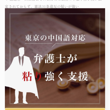
定されておらず、憲法31条違反の疑いが強い
より深刻なのは、二つ目の課題である。
ストーカー規制法は、口頭警告について、独立した不服申
立手段を一切法定していない。文書警告ですら処分性が判例
上否定されてきた現状において、口頭警告は、なおさら司法
的な争訟ルートが事実上閉ざされている。行政手続法36条の
2の中止申出制度も、警察側が「行政指導にも至らない事実
上の措置」と整理してしまえば、その適用範囲から外れると
されかねない。
すなわち、対象者は、口頭警告が出された瞬間に、その内
容を文書で確認することも、事実認定を争うことも、司法的
に救済を求めることも、制度的に閉ざされている状態に置か
れる。