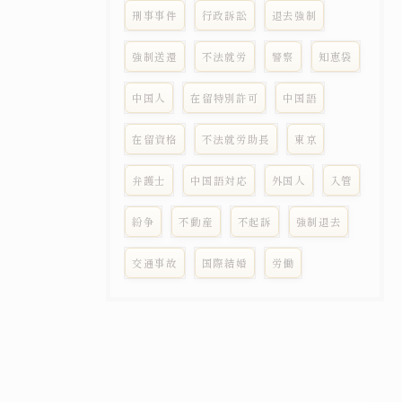
刑事事件
行政訴訟
退去強制
強制送還
不法就労
警察
知恵袋
中国人
在留特別許可
中国語
在留資格
不法就労助長
東京
弁護士
中国語対応
外国人
入管
紛争
不動産
不起訴
強制退去
交通事故
国際結婚
労働