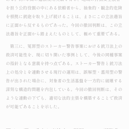
を担う公的役割の中にある依頼者から、抽象的・観念的危険
を根拠に銃砲を取り上げ続けることは、まさにこの立法趣旨
に正面から反するものであった。今回の撤回判断は、この立
法趣旨を正面から踏まえたものとして、極めて重要である。
第三に、冤罪型のストーカー警告事案における銃刀法上の
救済可能性を、現に切り開いた事例として、今後の同種事案
の指針となる意義を持つ点である。ストーカー警告と銃刀法
上の処分とを連動させる現行の運用は、誤解型・濫用型の警
告が出された場合に、対象者の生活基盤を一方的に破壊する
深刻な構造的問題を内包している。今回の撤回判断は、その
ような連動の下でも、適切な法的主張を構築することで救済
が可能であることを示した。