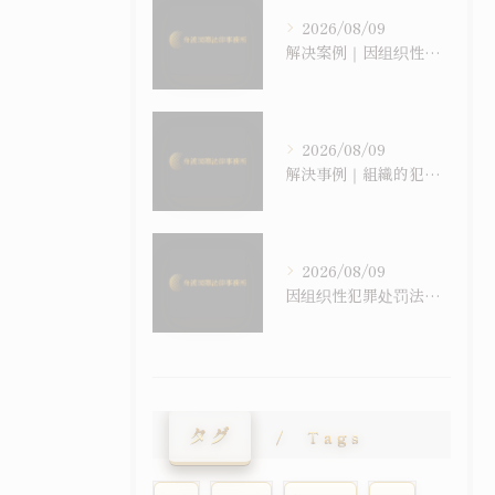
2026/08/09
解决案例｜因组织性犯罪处罚法违反获判实刑后，经监理措施于早期获释之案例
2026/08/09
解決事例｜組織的犯罪処罰法違反による実刑判決後、監理措置により早期に収容から解放された事例
2026/08/09
因组织性犯罪处罚法违反获判实刑，在留是否已然绝望——退去强制之结构与监理措施、在留特别许可
タグ
Tags