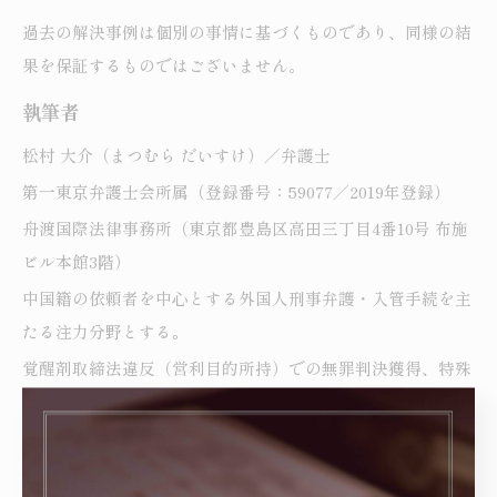
過去の解決事例は個別の事情に基づくものであり、同様の結
果を保証するものではございません。
執筆者
松村 大介（まつむら だいすけ）／弁護士
第一東京弁護士会所属（登録番号：59077／2019年登録）
舟渡国際法律事務所（東京都豊島区高田三丁目4番10号 布施
ビル本館3階）
中国籍の依頼者を中心とする外国人刑事弁護・入管手続を主
たる注力分野とする。
覚醒剤取締法違反（営利目的所持）での無罪判決獲得、特殊
詐欺事案での不起訴処分獲得、難関とされた在留特別許可の
獲得等の解決実績を有する。