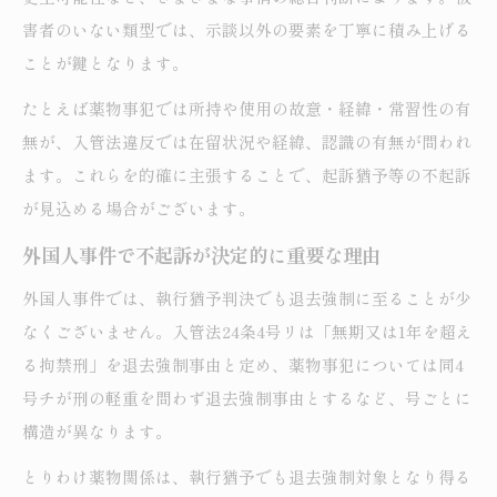
害者のいない類型では、示談以外の要素を丁寧に積み上げる
ことが鍵となります。
たとえば薬物事犯では所持や使用の故意・経緯・常習性の有
無が、入管法違反では在留状況や経緯、認識の有無が問われ
ます。これらを的確に主張することで、起訴猶予等の不起訴
が見込める場合がございます。
外国人事件で不起訴が決定的に重要な理由
外国人事件では、執行猶予判決でも退去強制に至ることが少
なくございません。入管法24条4号リは「無期又は1年を超え
る拘禁刑」を退去強制事由と定め、薬物事犯については同4
号チが刑の軽重を問わず退去強制事由とするなど、号ごとに
構造が異なります。
とりわけ薬物関係は、執行猶予でも退去強制対象となり得る