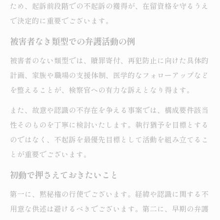
ため、起訴前段階での不起訴の獲得が、在留資格を守るうえ
で決定的に重要でございます。
被害者なき類型での弁護活動の例
被害者のない類型では、贖罪寄付、再犯防止に向けた具体的
計画、家族や職場の支援体制、医学的なフォローアップなど
を整えることが、検察官への有力な訴えとなり得ます。
また、故意や認識の不存在を争える事案では、構成要件該当
性そのものを丁寧に検討いたします。執行猶予を目標とする
のではなく、不起訴を最優先目標として活動を組み立てるこ
とが重要でございます。
初動で押さえておきたいこと
第一に、黙秘権の行使でございます。経緯や認識に関する不
用意な供述は避けるべきでございます。第二に、早期の弁護