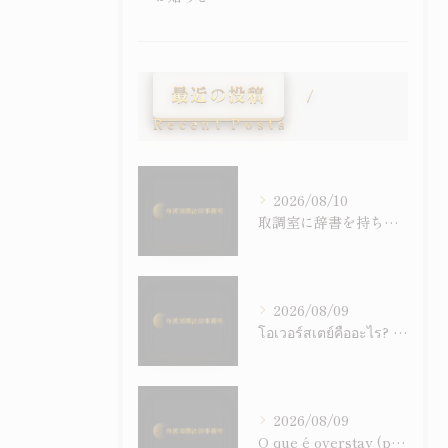
最近の投稿
Recent Posts
2026/08/10
取調室に辞書を持ち込む権利はあるか－通訳・黙秘権と比例原則から考える
2026/08/09
โอเวอร์สเตย์คืออะไร? อธิบายความรับผิดทางอาญา การอนุญาตพำนักพิเศษ และระบบคำสั่งให้เดินทางออกนอกประเทศอย่างเข้าใจง่าย
2026/08/09
O que é overstay (permanência irregular)? Responsabilidade criminal, permissão especial de permanência e sistema de ordem de saída explicados de forma clara