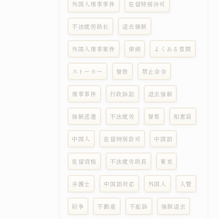
外国人刑事事件
在留特别许可
不法就劳助长
退去强制
外国人刑事案件
律师
よくある質問
ストーカー
警告
禁止命令
刑事事件
行政訴訟
退去強制
強制送還
不法就労
警察
知恵袋
中国人
在留特別許可
中国語
在留資格
不法就労助長
東京
弁護士
中国語対応
外国人
入管
紛争
不動産
不起訴
強制退去