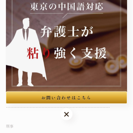
舟渡国際法律事務所
ウェブサイト：https://matsumura-lawoffice.jp/
微信ID：matsumura1119
----------------------------------------------------------------------
舟渡国際法律事務所
住所 : 東京都豊島区高田3丁目4-10布施ビル本館3階
電話番号 :050-7587-4639
東京を中心に刑事事件の弁護
お問い合わせはこちら
----------------------------------------------------------------------
お問い合わせはこちら
刑事