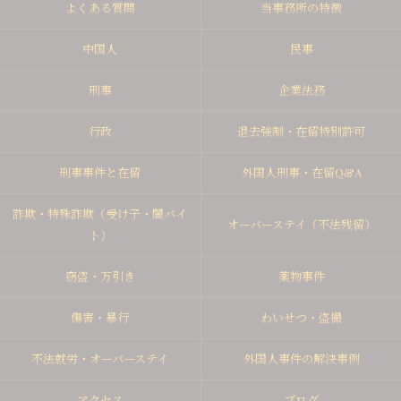
よくある質問
当事務所の特徴
中国人
民事
刑事
企業法務
行政
退去強制・在留特別許可
刑事事件と在留
外国人刑事・在留Q&A
詐欺・特殊詐欺（受け子・闇バイ
オーバーステイ（不法残留）
ト）
窃盗・万引き
薬物事件
傷害・暴行
わいせつ・盗撮
不法就労・オーバーステイ
外国人事件の解決事例
アクセス
ブログ