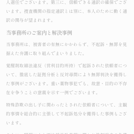
人選任でございます。第三に、信頼できる通訳の確保でござ
います。捜査機関の指定通訳とは別に、本人のために動く通
訳の関与が望まれます。
当事務所のご案内と解決事例
当事務所は、被害者の有無にかかわらず、不起訴・無罪を見
据えた弁護に取り組んでまいりました。
覚醒剤取締法違反（営利目的所持）で起訴された依頼者につ
いて、徹底した証拠分析と反対尋問により無罪判決を獲得し
た事例がございます。重い薬物事犯でも、故意・目的の不存
在を争うことの意義を示す一例でございます。
特殊詐欺の出し子に関わったとされた依頼者について、主観
的事情を総合的に主張して不起訴処分を獲得した事例もござ
います。