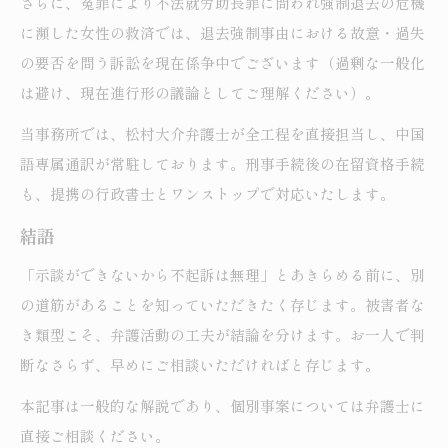
さらに、冤罪により不法就労助長罪に問われ強制退去の危機
に瀕した女性の救済では、退去強制事由における故意・過失
の要否を問う訴訟を現在係争中でございます（過剰な一般化
は避け、現在進行形の議論としてご理解ください）。
当事務所では、松村大介弁護士が全工程を直接担当し、中国
語専属通訳が常駐しております。刑事手続後の在留資格手続
も、提携の行政書士とワンストップで対応いたします。
結語
「示談ができないから不起訴は無理」とあきらめる前に、別
の道筋があることを知っていただきたく存じます。被害者な
き類型こそ、弁護活動の工夫が結論を分けます。お一人で判
断なさらず、早めにご相談いただければと存じます。
本記事は一般的な解説であり、個別事案については弁護士に
直接ご相談ください。