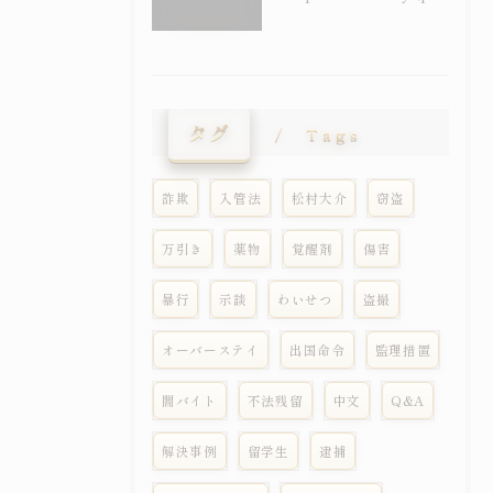
タグ
Tags
詐欺
入管法
松村大介
窃盗
万引き
薬物
覚醒剤
傷害
暴行
示談
わいせつ
盗撮
オーバーステイ
出国命令
監理措置
闇バイト
不法残留
中文
Q&A
解決事例
留学生
逮捕