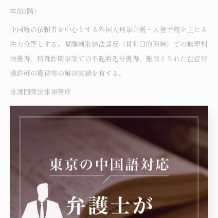
本館3階）
中国籍の依頼者を中心とする外国人刑事弁護・入管手続を主たる
注力分野とする。覚醒剤取締法違反（営利目的所持）での無罪判
決獲得、特殊詐欺事案での不起訴処分獲得、難関とされた在留特
別許可の獲得等の解決実績を有する。
舟渡国際法律事務所
ウェブサイト：https://matsumura-lawoffice.jp/
微信ID：matsumura1119
----------------------------------------------------------------------
舟渡国際法律事務所
住所 : 東京都豊島区高田3丁目4-10布施ビル本館3階
電話番号 :050-7587-4639