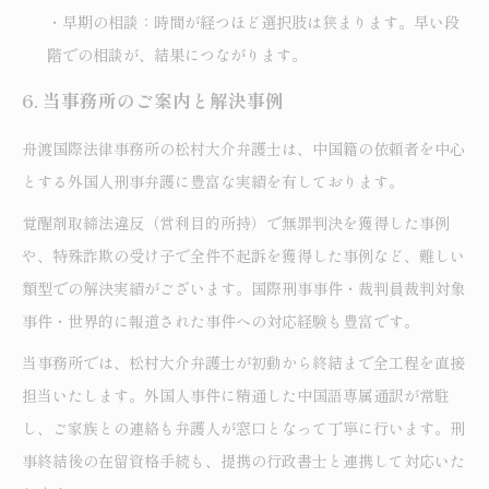
・早期の相談：時間が経つほど選択肢は狭まります。早い段
階での相談が、結果につながります。
6. 当事務所のご案内と解決事例
舟渡国際法律事務所の松村大介弁護士は、中国籍の依頼者を中心
とする外国人刑事弁護に豊富な実績を有しております。
覚醒剤取締法違反（営利目的所持）で無罪判決を獲得した事例
や、特殊詐欺の受け子で全件不起訴を獲得した事例など、難しい
類型での解決実績がございます。国際刑事事件・裁判員裁判対象
事件・世界的に報道された事件への対応経験も豊富です。
当事務所では、松村大介弁護士が初動から終結まで全工程を直接
担当いたします。外国人事件に精通した中国語専属通訳が常駐
し、ご家族との連絡も弁護人が窓口となって丁寧に行います。刑
事終結後の在留資格手続も、提携の行政書士と連携して対応いた