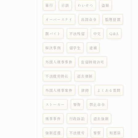
暴行
示談
わいせつ
盗撮
オーバーステイ
出国命令
監理措置
闇バイト
不法残留
中文
Q&A
解決事例
留学生
逮捕
外国人刑事事件
在留特别许可
不法就劳助长
退去强制
外国人刑事案件
律师
よくある質問
ストーカー
警告
禁止命令
刑事事件
行政訴訟
退去強制
強制送還
不法就労
警察
知恵袋