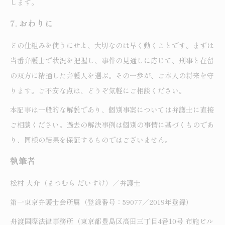
します。
7. おわりに
どの仕組みを使うにせよ、大切なのは早く動くことです。まずは
当番弁護士で状況を把握し、事件の見通しに応じて、刑事と在留
の双方に精通した弁護人を選ぶ。その一歩が、ご本人の将来を守
ります。ご不安な点は、どうぞ気軽にご相談ください。
本記事は一般的な解説であり、個別事案については弁護士に直接
ご相談ください。過去の解決事例は個別の事情に基づくものであ
り、同様の結果を保証するものではございません。
執筆者
松村 大介（まつむら だいすけ）／弁護士
第一東京弁護士会所属（登録番号：59077／2019年登録）
舟渡国際法律事務所（東京都豊島区高田三丁目4番10号 布施ビル