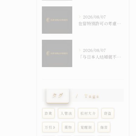
2026/08/07
在留特別許可の考慮事情を逐条で読む｜令和6年施行の入管法50条5項と主張の組み立て方
2026/08/07
「与日本人结婚就不会被强制遣返」之误解｜配偶在留资格与退去强制事由之关系
タグ
Tags
詐欺
入管法
松村大介
窃盗
万引き
薬物
覚醒剤
傷害