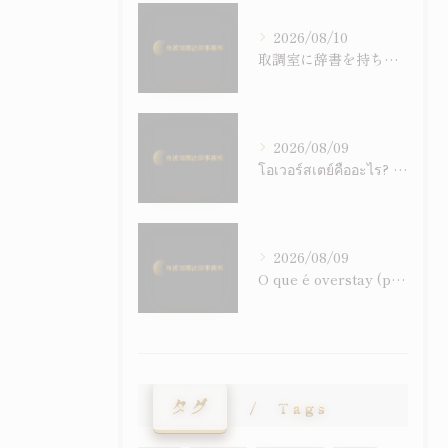
2026/08/10
取調室に辞書を持ち込む権利はあるか－通訳・黙秘権と比例原則から考える
2026/08/09
โอเวอร์สเตย์คืออะไร? อธิบายความรับผิดทางอาญา การอนุญาตพำนักพิเศษ และระบบคำสั่งให้เดินทางออกนอกประเทศอย่างเข้าใจง่าย
2026/08/09
O que é overstay (permanência irregular)? Responsabilidade criminal, permissão especial de permanência e sistema de ordem de saída explicados de forma clara
タグ
Tags