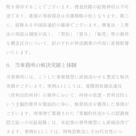
拠を保存することでございます。捜査段階の証拠押収は不可
逆であり、書面の事前保存は弁護戦略の柱となります。第三
に、経験ある中国語通訳の確保でございます。携電法・入管
法の用語は精度が高く、「契約」「貸与」「販売」等の微妙
な概念区分について、訳のずれが供述調書の内容に直接影響
いたします。
6．当事務所の解決実績と体制
当事務所には、こうした事案類型に直接活かせる豊富な解決
実績がございます。事例A-1としては、覚醒剤取締法違反
（営利目的所持）の案件において、所持の故意・営利目的と
いう主観的要件を徹底的に争い、無罪判決を獲得した事例が
ございます。同事例で蓄積された「客観的状況からの認識推
認立証への反証経験」は、本記事の事件類型にも直接活用で
きます。事例B-1としては、特殊詐欺出し子20代女性につ