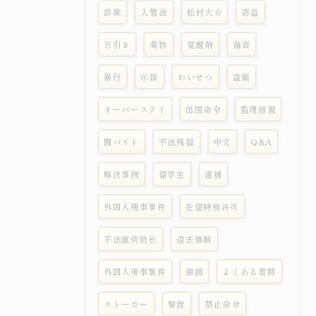
詐欺
入管法
松村大介
窃盗
万引き
薬物
覚醒剤
傷害
暴行
示談
わいせつ
盗撮
オーバーステイ
出国命令
監理措置
闇バイト
不法残留
中文
Q&A
解決事例
留学生
逮捕
外国人刑事事件
在留特别许可
不法就劳助长
退去强制
外国人刑事案件
律师
よくある質問
ストーカー
警告
禁止命令