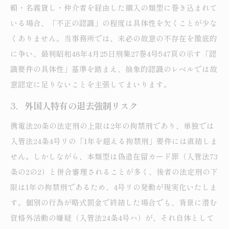
頼・名義貸し・仲介者を経由した購入の類型に巻き込まれて
いる場合、「不正の認識」の程度は具体性を欠くことが少な
くありません。当事務所では、未必の故意の不存在を徹底的
に争い、最判昭和48年4月25日刑集27巻4号547頁の示す「認
識要件の具体性」基準を踏まえ、抽象的認識のレベルでは故
意認定に足りないことを主張してまいります。
3．外国人特有の退去強制リスク
携電法20条の法定刑の上限は2年の拘禁刑であり、単独では
入管法24条4号リの「1年を超える拘禁刑」要件には直結しま
せん。しかしながら、本類型は偽造在留カード罪（入管法73
条の2の2）と併合審理されることが多く、後者の法定刑の下
限は1年の拘禁刑であるため、4号リの発動が現実化いたしま
す。個別の行為が略式罰金で終結した場合でも、背景に潜む
資格外活動の嫌疑（入管法24条4号ハ）が、それ自体として