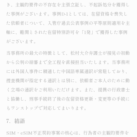
き、主観的要件の不存在を主張立証し、不起訴処分を獲得し
た事例がございます。事例D-1としては、在留資格を喪失し
た依頼者について、入管庁過去公表事例の平等原則適用を主
軸に、難関とされた在留特別許可を「1発」で獲得した事例
がございます。
当事務所の最大の特徴として、松村大介弁護士が接見の初動
から公判の結審まで全工程を直接担当いたします。当事務所
には外国人事件に精通した中国語専属通訳が常駐しており、
捜査機関が指定する通訳とは別に、依頼者ご本人のために動
く立場の通訳をご利用いただけます。また、提携の行政書士
と協働し、刑事手続終了後の在留資格更新・変更等の手続に
もワンストップで対応してまいります。
7．結語
SIM・eSIM不正契約事案の核心は、行為者の主観的要件を