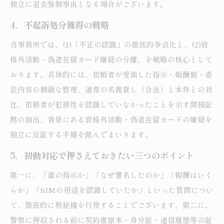
独立に退去強制事由となる場合がございます。
4．不起訴処分獲得の戦略
当事務所では、(1)「不正の認識」の徹底的争点化と、(2)資
格外活動・偽造在留カード嫌疑の分離、を戦略の核心として
おります。具体的には、依頼者が受領した指示・報酬額・委
託内容の精緻な整理、通常の名義貸し（合法）と本件との対
比、依頼者が犯罪性を認識していなかったことを示す間接証
拠の抽出、背景にある資格外活動・偽造在留カードの嫌疑を
独立に反証する手順を踏んでまいります。
5．初動対応で押さえておきたい三つのポイント
第一に、「誰の指示か」「なぜ署名したのか」「報酬はいく
らか」「SIMの用途を認識していたか」といった質問につい
て、徹底的に黙秘権を行使することでございます。第二に、
警察に押収される前に契約書原本・身分証・通信履歴等の証