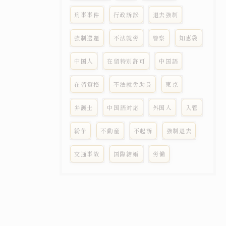
刑事事件
行政訴訟
退去強制
強制送還
不法就労
警察
知恵袋
中国人
在留特別許可
中国語
在留資格
不法就労助長
東京
弁護士
中国語対応
外国人
入管
紛争
不動産
不起訴
強制退去
交通事故
国際結婚
労働