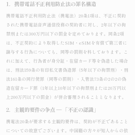
1．携帯電話不正利用防止法の罪名構造
携帯電話不正利用防止法（携電法）20条1項は、不正に契約
された携帯電話音声通信役務の契約者に対し、2年以下の拘
禁刑または300万円以下の罰金を定めております。同条2項
は、不正契約により取得したSIM・eSIMを有償で第三者に
譲与する行為についても、同等の罰則を科しております。こ
れに加えて、行為者が身分証・在留カード等を偽造した場合
は、刑法159条の有印私文書偽造罪（5年以下の拘禁刑）・刑
法161条の同行使罪（同等の罰則）・入管法73条の2の2の偽
造在留カード罪（1年以上10年以下の拘禁刑または20万円以
上200万円以下の罰金）が併合審理されることとなります。
2．主観的要件の争点 ― 「不正の認識」
携電法20条が要求する主観的要件は、契約が不正であること
についての故意でございます。中国籍の方々が知人からの依