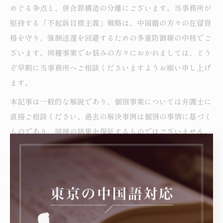
めぐる争点と、併合罪構造の分離にございます。当事務所が
堅持する「不起訴目標主義」戦略は、中国籍の方々の在留資
格を守り、強制送還を回避するための多重防御線の中核でご
ざいます。同種事案でお悩みの方々におかれましては、どう
ぞ早期に当事務所へご相談くださいますようお願い申し上げ
ます。
本記事は一般的な解説であり、個別事案については弁護士に
直接ご相談ください。過去の解決事例は個別の事情に基づく
ものであり、同様の結果を保証するものではございません。
執筆者情報
松村 大介（まつむら だいすけ）／弁護士
第一東京弁護士会所属（登録番号：59077／2019年登録）