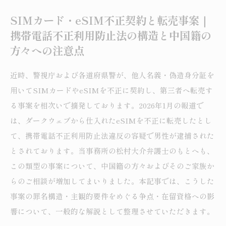
SIMカード・eSIM不正契約と転売事案｜
携帯電話不正利用防止法の構造と中国籍の
方々への注意点
近時、警視庁および各道府県警が、他人名義・偽造身分証を
用いてSIMカードやeSIMを不正に契約し、第三者へ転売す
る事案を相次いで摘発しております。2026年1月の報道で
は、ダークウェブから仕入れたeSIMを不正に転売したとし
て、携帯電話不正利用防止法違反の容疑で男性が逮捕された
とされております。当事務所の松村大介弁護士のもとへも、
この類型の事案について、中国籍の方々およびそのご家族か
らのご相談が増加してまいりました。本記事では、こうした
事案の罪名構造・主観的要件をめぐる争点・在留資格への影
響について、一般的な解説として整理させていただきます。