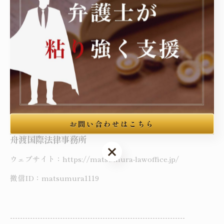
舟渡国際法律事務所（東京都豊島区高田三丁目4番10号 布施
ビル本館3階）
中国籍の依頼者を中心とする外国人刑事弁護・入管手続を主
たる注力分野といたしております。覚醒剤取締法違反（営利
目的所持）での無罪判決獲得、特殊詐欺事案での不起訴処分
獲得、難関とされた在留特別許可の獲得等の解決実績を有し
ております。
お問い合わせはこちら
舟渡国際法律事務所
お問い合わせはこちら
ウェブサイト：https://matsumura-lawoffice.jp/
微信ID：matsumura1119
----------------------------------------------------------------------