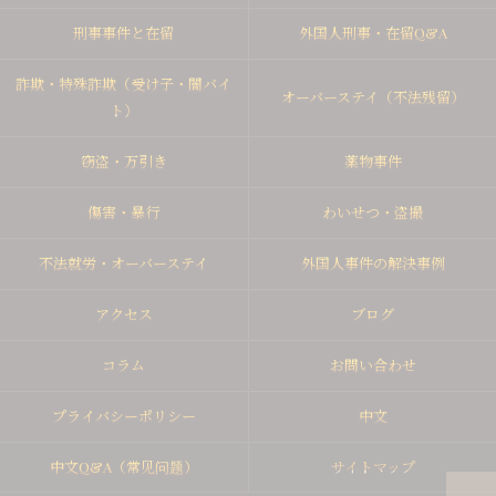
刑事事件と在留
外国人刑事・在留Q&A
詐欺・特殊詐欺（受け子・闇バイ
オーバーステイ（不法残留）
ト）
窃盗・万引き
薬物事件
傷害・暴行
わいせつ・盗撮
不法就労・オーバーステイ
外国人事件の解決事例
アクセス
ブログ
コラム
お問い合わせ
プライバシーポリシー
中文
中文Q&A（常见问题）
サイトマップ